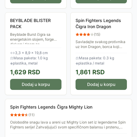
BEYBLADE BLISTER
Spin Fighters Legends
PACK
Čigra Iron Dragon
Beyblade Burst čigra sa
(
15
)
energetskim slojem, forge
Savladajte svakog protivnika
diskom i tipom za
uz Iron Dragon, borca koji
performanse, uzrast 8+.
spaja mističnu snagu zmaja
↔
3,3 × 8,9 × 19,8 cm
sa neprobojnom čvrstinom
⚖
Masa paketa: 1.0 kg
⚖
Masa paketa: 0.3 kg
čelika. Ovaj model iz Legends
◈
plastika, metal
◈
plastika / metal
serije je...
1,629
RSD
1,861
RSD
Dodaj u korpu
Dodaj u korpu
Spin Fighters Legends Čigra Mighty Lion
(
11
)
Oslobodite snagu lava u areni uz Mighty Lion set iz legendarne Spin
Fighters serije! Zahvaljujući svom specifičnom balansu i prstenu,
Mighty Lion je...