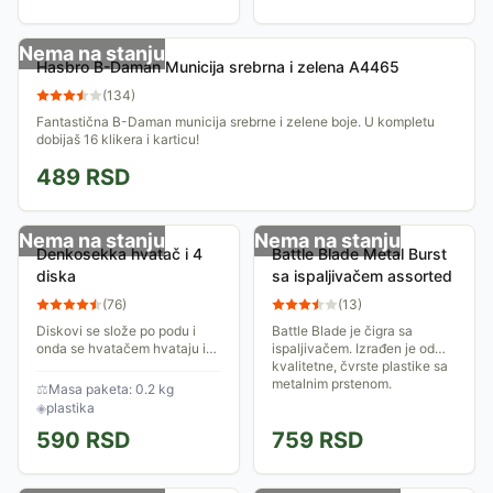
od 6 godina.
Nema na stanju
Hasbro B-Daman Municija srebrna i zelena A4465
(
134
)
Fantastična B-Daman municija srebrne i zelene boje. U kompletu
dobijaš 16 klikera i karticu!
489
RSD
Nema na stanju
Nema na stanju
Denkosekka hvatač i 4
Battle Blade Metal Burst
diska
sa ispaljivačem assorted
(
76
)
(
13
)
Diskovi se slože po podu i
Battle Blade je čigra sa
onda se hvatačem hvataju i
ispaljivačem. Izrađen je od
podižu sa poda - pobednik je
kvalitetne, čvrste plastike sa
onaj ko sakupi više bodova.
metalnim prstenom.
⚖
Masa paketa: 0.2 kg
Svaki disk nosi odrđeni broj
◈
plastika
bodova....
590
RSD
759
RSD