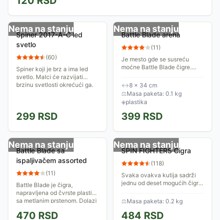
120
RSD
Nema na stanju
Nema na stanju
Spiner 2017-A-C led
Battle Blade arena
svetlo
(
11
)
(
60
)
Je mesto gde se susreću
moćne Battle Blade čigre.
Spiner koji je brz a ima led
Dimenzije arene su 8 x 34 cm.
svetlo. Malci će razvijati
Predviđeno je da se u njoj
brzinu svetlosti okrećući ga.
↔
8 × 34 cm
bore dve čigre. Pobednik je
⚖
Masa paketa: 0.1 kg
onaj ko ostane...
◈
plastika
299
RSD
399
RSD
Nema na stanju
Nema na stanju
Battle Blade sa
SPIN FIGHTERS Čigra
ispaljivačem assorted
(
118
)
(
11
)
Svaka ovakva kutija sadrži
jednu od deset mogućih čigri.
Battle Blade je čigra,
Da li ćeš imati sreće i izvući
napravljena od čvrste plastike
onu sa LED svetlom?
sa metlanim prstenom. Dolazi
⚖
Masa paketa: 0.2 kg
u setu sa ispaljivačem.
470
RSD
484
RSD
Preporučen je za decu stariju