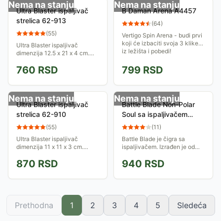
Nema na stanju
Nema na stanju
Ultra Blaster ispaljivač
B Daman Arena A4457
strelica 62-913
(
64
)
(
55
)
Vertigo Spin Arena - budi prvi
koji će izbaciti svoja 3 klikera
Ultra Blaster ispaljivač
iz ležišta i pobedi!
dimenzija 12.5 x 21 x 4 cm.
Ispaljuje sunđeraste strelice
760
RSD
799
RSD
do 10 metara u daljinu.
Priloženo 5 sunđerastih
strelica 6.5 x 1.2...
Nema na stanju
Nema na stanju
Ultra Blaster ispaljivač
Battle Blade Non-Polar
strelica 62-910
Soul sa ispaljivačem
assorted
(
55
)
(
11
)
Ultra Blaster ispaljivač
Battle Blade je čigra sa
dimenzija 11 x 11 x 3 cm.
ispaljivačem. Izrađen je od
Ispaljuje sunđeraste strelice
kvalitetne, čvrste plastike sa
870
RSD
940
RSD
do 10 metara u daljinu.
metalnim prstenom.
Priložene 3 sunđeraste
strelice 6.5 x 1.2...
Prethodna
1
2
3
4
5
Sledeća