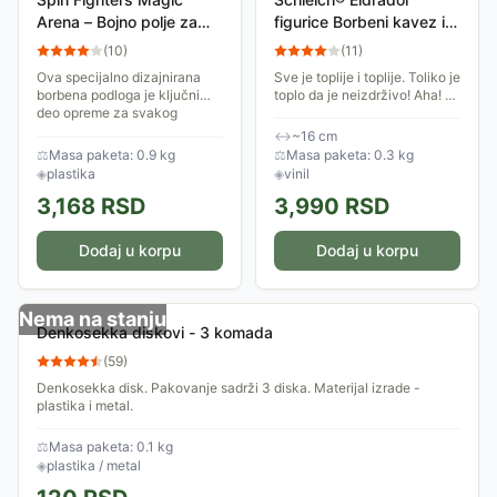
Arena – Bojno polje za
figurice Borbeni kavez i
vrhunske šampione
vatrena hijena 42674
(
10
)
(
11
)
Ova specijalno dizajnirana
Sve je toplije i toplije. Toliko je
borbena podloga je ključni
toplo da je neizdrživo! Aha! U
deo opreme za svakog
blizini si borbenog kaveza
ljubitelja čigri. Njen
kojim caruje Schleich®
↔
~16 cm
specifičan, aerodinamični
ELDRADOR® figura Vatrena
⚖
Masa paketa: 0.9 kg
⚖
Masa paketa: 0.3 kg
oblik usmerava sve borce...
hijena....
◈
plastika
◈
vinil
3,168
RSD
3,990
RSD
Dodaj u korpu
Dodaj u korpu
Nema na stanju
Denkosekka diskovi - 3 komada
(
59
)
Denkosekka disk. Pakovanje sadrži 3 diska. Materijal izrade -
plastika i metal.
⚖
Masa paketa: 0.1 kg
◈
plastika / metal