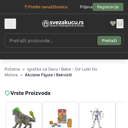
Pratite narudžbenicu
Prijava
Registracija
❤️
🛒
Pretraži
Početna
>
Igračke za Decu i Bebe - Od Lutki Do
Motora
>
Akcione Figure i Rekviziti
Vrste Proizvoda