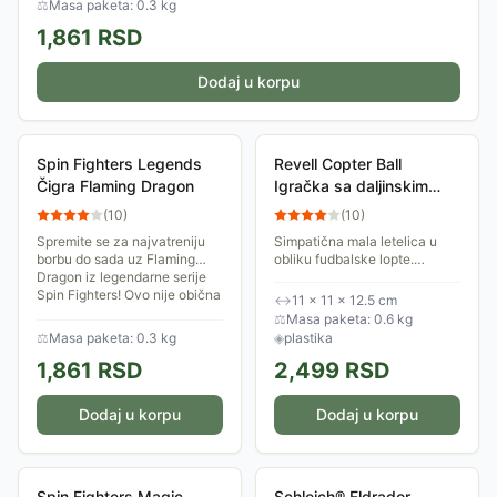
⚖
Masa paketa: 0.3 kg
1,861
RSD
Dodaj u korpu
Spin Fighters Legends
Revell Copter Ball
Čigra Flaming Dragon
Igračka sa daljinskim
upravljanjem 24974
(
10
)
(
10
)
Spremite se za najvatreniju
Simpatična mala letelica u
borbu do sada uz Flaming
obliku fudbalske lopte.
Dragon iz legendarne serije
Letelica ima sopstveno LED
Spin Fighters! Ovo nije obična
osvetljenje. Njome se upravlja
↔
11 × 11 × 12.5 cm
čigra – ovo je borbena
preko daljinskog upravljača.
⚖
Masa paketa: 0.6 kg
mašina...
⚖
Masa paketa: 0.3 kg
◈
plastika
1,861
RSD
2,499
RSD
Dodaj u korpu
Dodaj u korpu
Spin Fighters Magic
Schleich® Eldrador