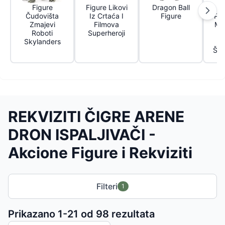
Figure
Figure Likovi
Dragon Ball
Čudovišta
Iz Crtaća I
Figure
Puš
Zmajevi
Filmova
Ma
Roboti
Superheroji
Skylanders
Va
Špij
REKVIZITI ČIGRE ARENE
DRON ISPALJIVAČI -
Akcione Figure i Rekviziti
Filteri
1
Sortiranje proizvoda
Prikazano 1-
21
od
98
rezultata