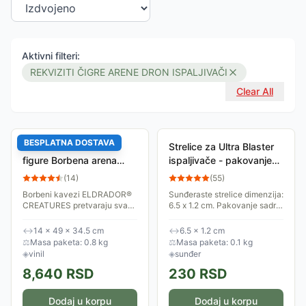
Aktivni filteri:
REKVIZITI ČIGRE ARENE DRON ISPALJIVAČI
Clear All
BESPLATNA DOSTAVA
Schleich® Eldrador®
Strelice za Ultra Blaster
figure Borbena arena
ispaljivače - pakovanje
Lava protiv Senke 42673
10 komada
(
14
)
(
55
)
Borbeni kavezi ELDRADOR®
Sunđeraste strelice dimenzija:
CREATURES pretvaraju svaku
6.5 x 1.2 cm. Pakovanje sadrži
dečiju sobu u zonu akcije! U
10 komada. Preporučeno za
velikoj borbenoj areni mogu
decu starosti 6+.
↔
14 × 49 × 34.5 cm
↔
6.5 × 1.2 cm
da se okupe sva čudovišta za
⚖
Masa paketa: 0.8 kg
⚖
Masa paketa: 0.1 kg
finalnu...
◈
vinil
◈
sunđer
8,640
RSD
230
RSD
Dodaj u korpu
Dodaj u korpu