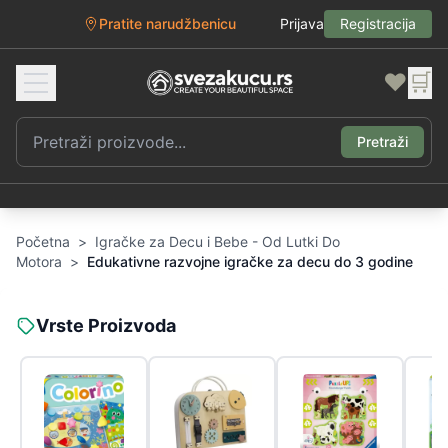
Pratite narudžbenicu
Prijava
Registracija
❤️
🛒
Pretraži
Početna
>
Igračke za Decu i Bebe - Od Lutki Do
Motora
>
Edukativne razvojne igračke za decu do 3 godine
Vrste Proizvoda