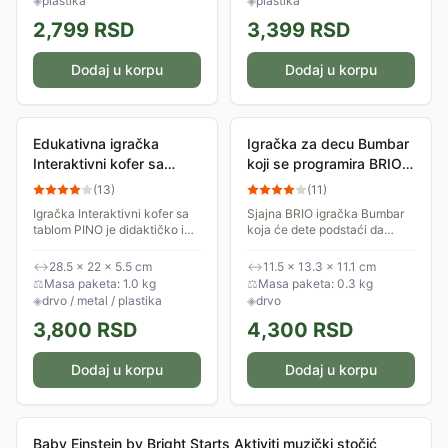
◈
plastika
◈
plastika
2,799
RSD
3,399
RSD
Dodaj u korpu
Dodaj u korpu
Edukativna igračka
Igračka za decu Bumbar
Interaktivni kofer sa
koji se programira BRIO
tablom PINO 6060
30154
(
13
)
(
11
)
Igračka Interaktivni kofer sa
Sjajna BRIO igračka Bumbar
tablom PINO je didaktičko i
koja će dete podstaći da
edukativno sredstvo za
donosi odluke, puzi, hoda,
razvoj fine motorike, crtanja i
trči, razvija osećaj za muziku,
↔
28.5 × 22 × 5.5 cm
↔
11.5 × 13.3 × 11.1 cm
pisanja, igru sa magnetima,
ritam, da komunicira. Ono što
⚖
Masa paketa: 1.0 kg
⚖
Masa paketa: 0.3 kg
kao i...
će...
◈
drvo / metal / plastika
◈
drvo
3,800
RSD
4,300
RSD
Dodaj u korpu
Dodaj u korpu
Baby Einstein by Bright Starts Aktiviti muzički stočić