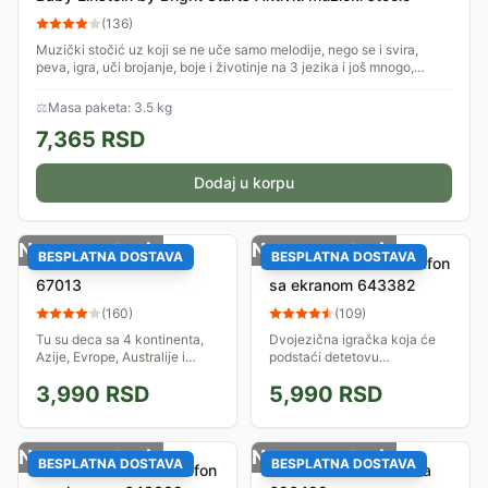
(
136
)
Muzički stočić uz koji se ne uče samo melodije, nego se i svira,
peva, igra, uči brojanje, boje i životinje na 3 jezika i još mnogo,
mnogo toga!...
⚖
Masa paketa: 3.5 kg
7,365
RSD
Dodaj u korpu
Nema na stanju
Nema na stanju
BESPLATNA DOSTAVA
BESPLATNA DOSTAVA
Chicco Muzički avion
Chicco Edukativni telefon
67013
sa ekranom 643382
(
160
)
(
109
)
Tu su deca sa 4 kontinenta,
Dvojezična igračka koja će
Azije, Evrope, Australije i
podstaći detetovu
Afrike, sa svojim ljubimcima i
kreativnost, maštu i
3,990
RSD
5,990
RSD
svako od njih će se
komunikaciju. Telefon ima
predstaviti različitom
bazu sa osvetljenim ekranom
pesmicom.Javiće se...
i tastaturom i mobilnu...
Nema na stanju
Nema na stanju
BESPLATNA DOSTAVA
BESPLATNA DOSTAVA
Chicco Edukativni telefon
Chicco Govorna Farma