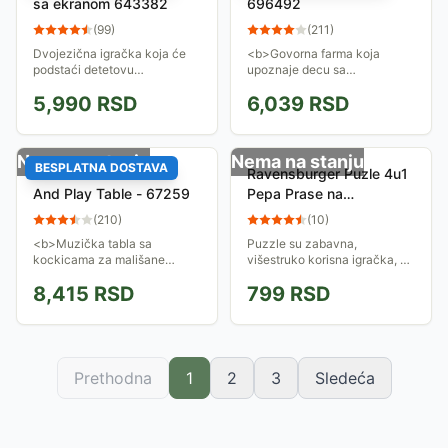
sa ekranom 643382
696492
(
99
)
(
211
)
Dvojezična igračka koja će
<b>Govorna farma koja
podstaći detetovu
upoznaje decu sa
kreativnost, maštu i
životinjama, njihovim
5,990
RSD
6,039
RSD
komunikaciju. Telefon ima
glasovima, uči ih bojama i
bazu sa osvetljenim ekranom
brojevima. Za decu od 9
i tastaturom i mobilnu...
meseci.</b>
Nema na stanju
Nema na stanju
BESPLATNA DOSTAVA
Chicco - Modo Music
Ravensburger Puzle 4u1
And Play Table - 67259
Pepa Prase na
maskenbalu 06981
(
210
)
(
10
)
<b>Muzička tabla sa
Puzzle su zabavna,
kockicama za mališane
višestruko korisna igračka, a
starije od godinu dana.
Ravensburger je za najmlađe
8,415
RSD
799
RSD
Razvija koordinaciju pokreta i
3+ kreirao 4 slagalice koje se
interes za muziku.</b>
sastavljaju od 4, 6, 8 i 10
delova. Tema...
Prethodna
1
2
3
Sledeća