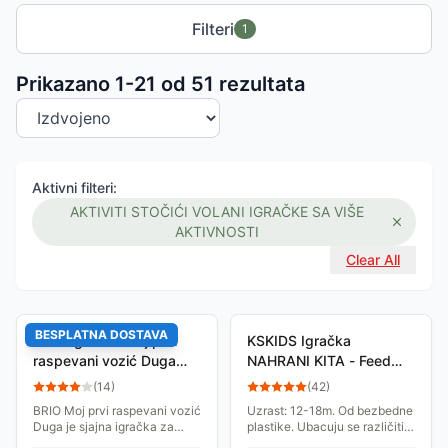
Filteri
1
Sortiranje proizvoda
Prikazano 1-
21
od
51
rezultata
Aktivni filteri:
AKTIVITI STOČIĆI VOLANI IGRAČKE SA VIŠE
AKTIVNOSTI
Clear All
BESPLATNA DOSTAVA
BRIO Igračka Moj prvi
KSKIDS Igračka
raspevani vozić Duga
NAHRANI KITA - Feed
36002
the Whale - KA10767
(
14
)
(
42
)
BRIO Moj prvi raspevani vozić
Uzrast: 12-18m. Od bezbedne
Duga je sjajna igračka za
plastike. Ubacuju se različiti
decu 18m+! Osim nežne
oblici kroz prorez na kitu.