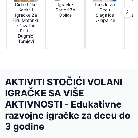
Didaktičke
Igračke
Puzzle Za
D
Kocke I
Sorteri Za
Decu
Igr
Igračke Za
Oblike
Slagalice
Do
Finu Motoriku
Uklapalice
- Nizalice
Pertle
Dugmići
Tornjevi
AKTIVITI STOČIĆI VOLANI
IGRAČKE SA VIŠE
AKTIVNOSTI - Edukativne
razvojne igračke za decu do
3 godine