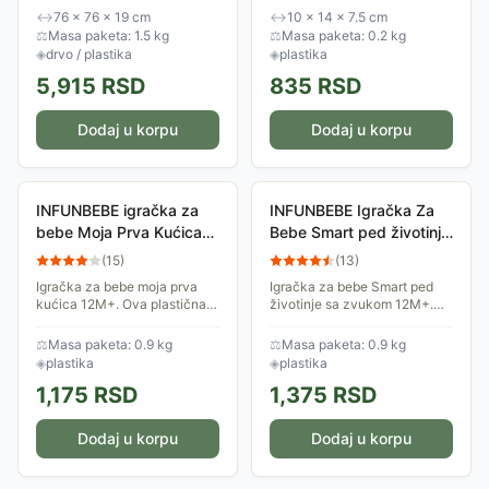
muzike, zabavnog voženja
Učenje oblika, uzroka i
↔
76 × 76 × 19 cm
↔
10 × 14 × 7.5 cm
lokomotive po pruzi, tu je i
posledice.
⚖
Masa paketa: 1.5 kg
⚖
Masa paketa: 0.2 kg
zadatak koji dete...
◈
drvo / plastika
◈
plastika
5,915
RSD
835
RSD
Dodaj u korpu
Dodaj u korpu
INFUNBEBE igračka za
INFUNBEBE Igračka Za
bebe Moja Prva Kućica
Bebe Smart ped životinje
12M+
sa zvukom 12+
(
15
)
(
13
)
Igračka za bebe moja prva
Igračka za bebe Smart ped
kućica 12M+. Ova plastična i
životinje sa zvukom 12M+.
zanimljiva igračka
Ova plastična i zanimljiva
napravljena je od
igračka napravljena je od
⚖
Masa paketa: 0.9 kg
⚖
Masa paketa: 0.9 kg
najkvalitetnije plastike.
najkvalitetnije plastike.
◈
plastika
◈
plastika
Igračka je idealna za bebe
Igračka je idealna...
1,175
RSD
1,375
RSD
Dodaj u korpu
Dodaj u korpu