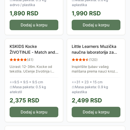
zabavan i...
Igračka je idealna za bebe
◈
drvo / plastika
◈
plastika
1,890
RSD
1,990
RSD
Dodaj u korpu
Dodaj u korpu
KSKIDS Kocke
Little Learners Muzička
ŽIVOTINJE - Match and
naučna laboratorija za
Sound Blocks - Animals -
bebu Moj prvi mikroskop
(
41
)
(
120
)
KA10755
Uzrast: 12-36m. Kocke od
Inspirišite ljubav vašeg
tekstila. Učenje životinja i
mališana prema nauci kroz
brojanja. Zvučna igračka.
taktilnu igru uz ovaj bebi
Utiče na 2 faze razvoja kod
mikroskop. Samo pritisnite
↔
9.5 × 9.5 × 9.5 cm
↔
31 × 23 × 15 cm
dece.
plavo dugme i muzička
⚖
Masa paketa: 0.5 kg
⚖
Masa paketa: 0.9 kg
naučna laboratorija...
◈
tekstil
◈
plastika
2,375
RSD
2,499
RSD
Dodaj u korpu
Dodaj u korpu