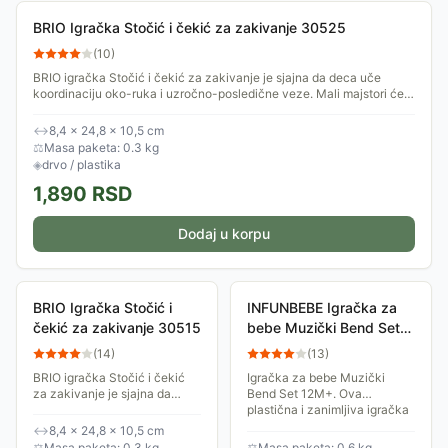
BRIO Igračka Stočić i čekić za zakivanje 30525
(
10
)
BRIO igračka Stočić i čekić za zakivanje je sjajna da deca uče
koordinaciju oko-ruka i uzročno-posledične veze. Mali majstori će
na zabavan i...
↔
8,4 × 24,8 × 10,5 cm
⚖
Masa paketa: 0.3 kg
◈
drvo / plastika
1,890
RSD
Dodaj u korpu
BRIO Igračka Stočić i
INFUNBEBE Igračka za
čekić za zakivanje 30515
bebe Muzički Bend Set
12M+
(
14
)
(
13
)
BRIO igračka Stočić i čekić
Igračka za bebe Muzički
za zakivanje je sjajna da
Bend Set 12M+. Ova
deca uče koordinaciju oko-
plastična i zanimljiva igračka
ruka i uzročno-posledične
napravljena je od
↔
8,4 × 24,8 × 10,5 cm
veze. Mali majstori će na
najkvalitetnije plastike.
⚖
Masa paketa: 0.3 kg
⚖
Masa paketa: 0.6 kg