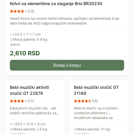
Kolvn sa elementima za slaganje Brio BR30230
(
13
)
Veseli klovn sa crveno belim tufnama, sačinjen od elemenata koje
dete treba da složi odgovarajućim redosledom.
↔
24.2 × 7 × 7 cm
⚖
Masa paketa: 0.8 kg
◈
drvo
2,610
RSD
Dodaj u korpu
Bebi muzički aktiviti
Bebi muzički stočić GT
stočić GT 22876
21189
(
11
)
(
15
)
Edukativni muzički sto - set
Aktiviti stočić sa zvučnim i
sadrži različite aplikacije za
svetlećim efektima i
igru i animaciju dece.
mnoštvom dodataka sa
Preporučeni uzrast: 18m+.
različitim funkcijama - knjiga
↔
39.5 × 31.5 × 8 cm
sa slovima, mini klavir, tasteri
⚖
Masa paketa: 2.5 kg
⚖
Masa paketa: 1.1 kg
u obliku...