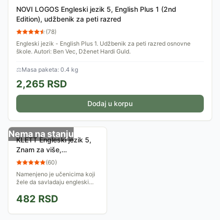
NOVI LOGOS Engleski jezik 5, English Plus 1 (2nd
Edition), udžbenik za peti razred
(
78
)
Engleski jezik - English Plus 1. Udžbenik za peti razred osnovne
škole. Autori: Ben Vec, Dženet Hardi Guld.
⚖
Masa paketa: 0.4 kg
2,265
RSD
Dodaj u korpu
Nema na stanju
KLETT Engleski jezik 5,
Znam za više,
objašnjenja i vežbanja za
(
60
)
bolje ocene
Namenjeno je učenicima koji
žele da savladaju engleski
jezik i poboljšaju ocene.
482
RSD
Može se koristiti kao dodatna
pomoć u toku školske godine.