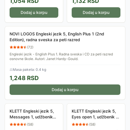
1,054
RSD
1,132
RSD
kontekstu...
Ministarstva prosvete....
Dodaj u korpu
Dodaj u korpu
NOVI LOGOS Engleski jezik 5, English Plus 1 (2nd
Edition), radna sveska za peti razred
(
72
)
Engleski jezik - English Plus 1. Radna sveska i CD za peti razred
osnovne škole. Autori: Janet Hardy-Gould.
⚖
Masa paketa: 0.4 kg
1,248
RSD
Dodaj u korpu
KLETT Engleski jezik 5,
KLETT Engleski jezik 5,
Messages 1, udžbenik
Eyes open 1, udžbenik za
za peti razred
peti razred
(
58
)
(
58
)