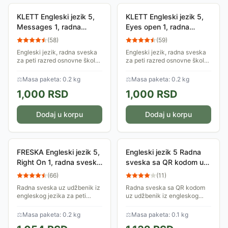
KLETT Engleski jezik 5,
KLETT Engleski jezik 5,
Messages 1, radna
Eyes open 1, radna
sveska za peti razred
sveska za peti razred
(
58
)
(
59
)
Engleski jezik, radna sveska
Engleski jezik, radna sveska
za peti razred osnovne škole,
za peti razred osnovne škole.
Messages 1.
Odobreno izdanje od strane
Ministarstva prosvete, nauke i
⚖
Masa paketa: 0.2 kg
⚖
Masa paketa: 0.2 kg
tehnološkog razvoja.
1,000
RSD
1,000
RSD
Dodaj u korpu
Dodaj u korpu
FRESKA Engleski jezik 5,
Engleski jezik 5 Radna
Right On 1, radna sveska
sveska sa QR kodom uz
za peti razred
udžbenik Hello world za
(
66
)
(
11
)
peti razred osnovne
Radna sveska uz udžbenik iz
Radna sveska sa QR kodom
škole Klett
engleskog jezika za peti
uz udžbenik iz engleskog
razred osnovne škole.
jezika, Hello world, za peti
Dopadljivi i deci bliski sadržaji
razred osnovne škole,
⚖
Masa paketa: 0.2 kg
⚖
Masa paketa: 0.1 kg
prezentovani u jasnom
odobrena od strane