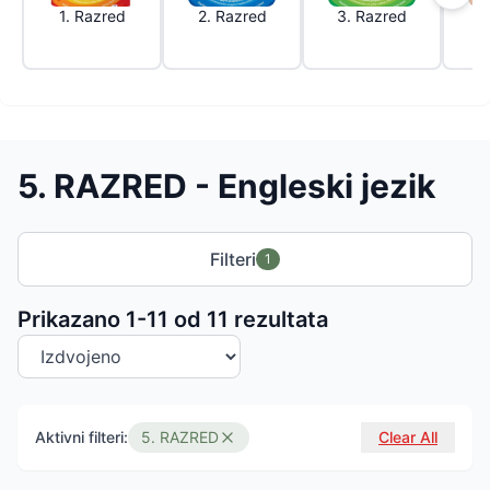
1. Razred
2. Razred
3. Razred
4
5. RAZRED - Engleski jezik
Filteri
1
Sortiranje proizvoda
Prikazano 1-
11
od
11
rezultata
Aktivni filteri:
5. RAZRED
Clear All