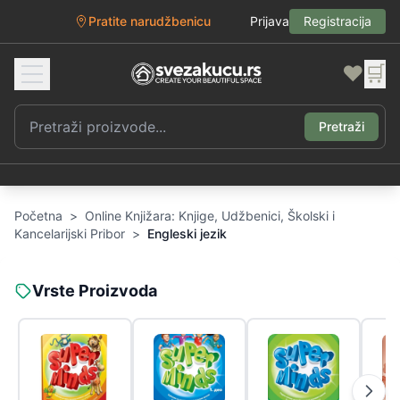
Pratite narudžbenicu
Prijava
Registracija
❤️
🛒
Pretraži
Početna
>
Online Knjižara: Knjige, Udžbenici, Školski i
Kancelarijski Pribor
>
Engleski jezik
Vrste Proizvoda