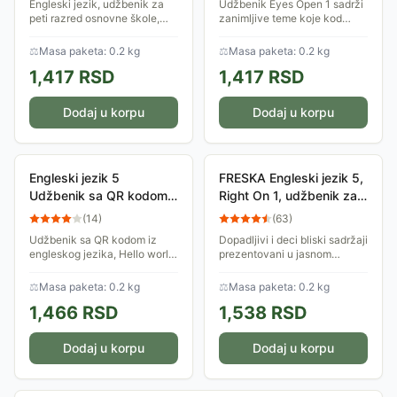
Engleski jezik, udžbenik za
Udžbenik Eyes Open 1 sadrži
peti razred osnovne škole,
zanimljive teme koje kod
Messages 1.
učenika pobuđuju
radoznalost i motivišu ih na
⚖
Masa paketa: 0.2 kg
⚖
Masa paketa: 0.2 kg
usvajanje znanja.
1,417
RSD
1,417
RSD
Dodaj u korpu
Dodaj u korpu
Engleski jezik 5
FRESKA Engleski jezik 5,
Udžbenik sa QR kodom
Right On 1, udžbenik za
Hello world za peti
peti razred
(
14
)
(
63
)
razred osnovne škole
Udžbenik sa QR kodom iz
Dopadljivi i deci bliski sadržaji
Klett
engleskog jezika, Hello world,
prezentovani u jasnom
za peti razred osnovne škole,
kontekstu olakšavaju
odobrena od strane
adaptaciju đaka na nov način
⚖
Masa paketa: 0.2 kg
⚖
Masa paketa: 0.2 kg
Ministarstva prosvete. Autori:
rada u višim razredima.
1,466
RSD
1,538
RSD
Ivana Kirin,...
Dodaj u korpu
Dodaj u korpu