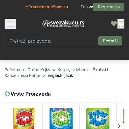
Pratite narudžbenicu
Prijava
Registracija
❤️
🛒
Pretraži
Početna
>
Online Knjižara: Knjige, Udžbenici, Školski i
Kancelarijski Pribor
>
Engleski jezik
Vrste Proizvoda