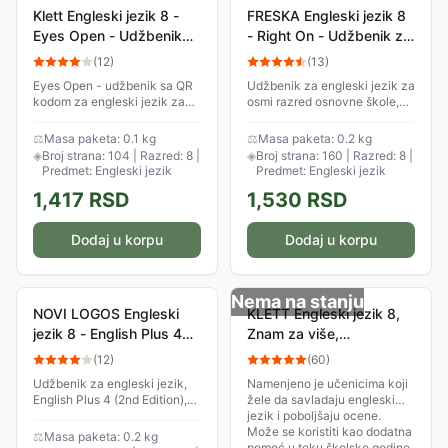
Klett Engleski jezik 8 -
FRESKA Engleski jezik 8
Eyes Open - Udžbenik
- Right On - Udžbenik za
za osmi razred
osmi razred
(
12
)
(
13
)
Eyes Open - udžbenik sa QR
Udžbenik za engleski jezik za
kodom za engleski jezik za
osmi razred osnovne škole,
osmi razred osnovne škole,
izdavač Freska. Autor: Dženi
izdavač Klett. Autori: Ben
Duli.
⚖
Masa paketa: 0.1 kg
⚖
Masa paketa: 0.2 kg
Goldstein, Ceri Jones, Vicki
◈
Broj strana: 104 | Razred: 8 |
◈
Broj strana: 160 | Razred: 8 |
Anderson.
Predmet: Engleski jezik
Predmet: Engleski jezik
1,417
RSD
1,530
RSD
Dodaj u korpu
Dodaj u korpu
Nema na stanju
NOVI LOGOS Engleski
KLETT Engleski jezik 8,
jezik 8 - English Plus 4
Znam za više,
(2nd Edition) - Udžbenik
objašnjenja i vežbanja za
(
12
)
(
60
)
za osmi razred
bolje ocene
Udžbenik za engleski jezik,
Namenjeno je učenicima koji
English Plus 4 (2nd Edition),
žele da savladaju engleski
za osmi razred osnovne
jezik i poboljšaju ocene.
škole. Autori: Ben Vec, Dajana
Može se koristiti kao dodatna
⚖
Masa paketa: 0.2 kg
Paj.
pomoć u toku školske godine.