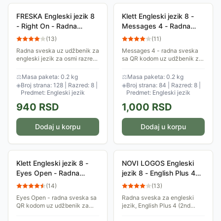
FRESKA Engleski jezik 8
Klett Engleski jezik 8 -
- Right On - Radna
Messages 4 - Radna
sveska za osmi razred
sveska za osmi razred
(
13
)
(
11
)
Radna sveska uz udžbenik za
Messages 4 - radna sveska
engleski jezik za osmi razred
sa QR kodom uz udžbenik za
osnovne škole, izdavač
engleski jezik za osmi razred
Freska. Autor: Dženi Duli.
osnovne škole, izdavač Klett.
⚖
Masa paketa: 0.2 kg
⚖
Masa paketa: 0.2 kg
Autori: Diana Goodey,
◈
Broj strana: 128 | Razred: 8 |
◈
Broj strana: 84 | Razred: 8 |
Meredith Levy,...
Predmet: Engleski jezik
Predmet: Engleski jezik
940
RSD
1,000
RSD
Dodaj u korpu
Dodaj u korpu
Klett Engleski jezik 8 -
NOVI LOGOS Engleski
Eyes Open - Radna
jezik 8 - English Plus 4
sveska za osmi razred
(2nd Edition) - Radna
(
14
)
(
13
)
sveska za osmi razred
Eyes Open - radna sveska sa
Radna sveska za engleski
QR kodom uz udžbenik za
jezik, English Plus 4 (2nd
engleski jezik za osmi razred
Edition), za osmi razred