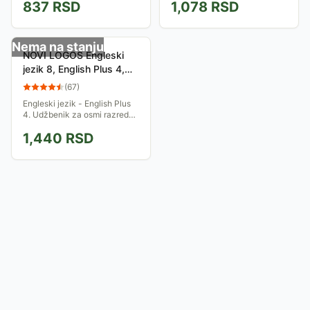
837
RSD
1,078
RSD
Janet Hardy-Gould, James
Noel Gudi, Meredit Levi
Styring.
Nema na stanju
NOVI LOGOS Engleski
jezik 8, English Plus 4,
udžbenik za osmi razred
(
67
)
Engleski jezik - English Plus
4. Udžbenik za osmi razred
osnovne škole. Autori: Ben
1,440
RSD
Wetz, Diana Pye.