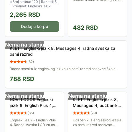
◈
Broj strana: 120 | Razred: 8 |
Predmet: Engleski jezik
2,265
RSD
Dodaj u korpu
482
RSD
Nema na stanju
KLETT Engleski jezik 8, Messages 4, radna sveska za
osmi razred
(
62
)
Radna sveska iz engleskog jezika za osmi razred osnovne škole.
788
RSD
Nema na stanju
Nema na stanju
NOVI LOGOS Engleski
KLETT Engleski jezik 8,
jezik 8, English Plus 4,
Messages 4, udžbenik
radna sveska za osmi
za osmi razred
(
65
)
(
79
)
razred
Engleski jezik - English Plus
Udžbenik iz engleskog jezika
4. Radna sveska i CD za osmi
za osmi razred osnovne
razred osnovne škole. Autori:
škole. Autori: Dajana Gudi,