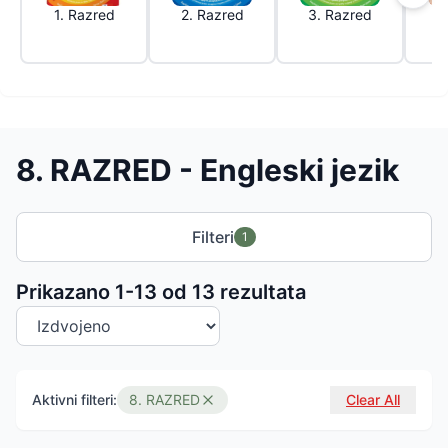
1. Razred
2. Razred
3. Razred
4
8. RAZRED - Engleski jezik
Filteri
1
Sortiranje proizvoda
Prikazano 1-
13
od
13
rezultata
Aktivni filteri:
8. RAZRED
Clear All