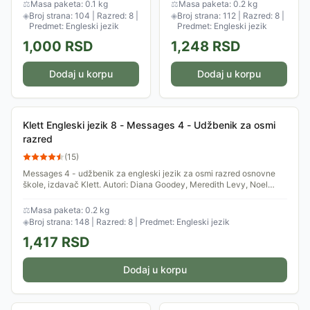
osnovne škole, izdavač Klett.
osnovne škole. Autori: Dženet
⚖
Masa paketa: 0.1 kg
⚖
Masa paketa: 0.2 kg
Autori: Eoin Higgins, Vicki
Hardi Guld.
◈
Broj strana: 104 | Razred: 8 |
◈
Broj strana: 112 | Razred: 8 |
Anderson.
Predmet: Engleski jezik
Predmet: Engleski jezik
1,000
RSD
1,248
RSD
Dodaj u korpu
Dodaj u korpu
Klett Engleski jezik 8 - Messages 4 - Udžbenik za osmi
razred
(
15
)
Messages 4 - udžbenik za engleski jezik za osmi razred osnovne
škole, izdavač Klett. Autori: Diana Goodey, Meredith Levy, Noel
Goodey.
⚖
Masa paketa: 0.2 kg
◈
Broj strana: 148 | Razred: 8 | Predmet: Engleski jezik
1,417
RSD
Dodaj u korpu