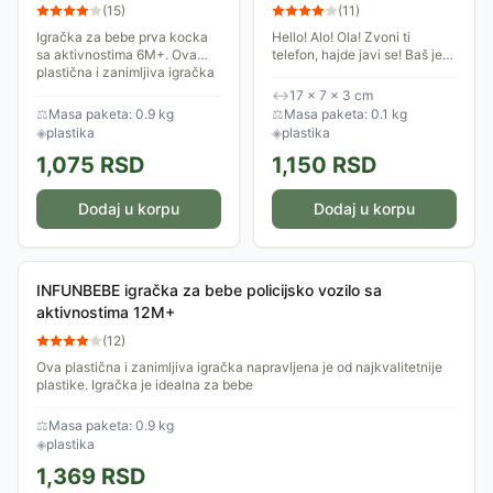
aktivnostima 6M+
Einstein™ 13146
(
15
)
(
11
)
Igračka za bebe prva kocka
Hello! Alo! Ola! Zvoni ti
sa aktivnostima 6M+. Ova
telefon, hajde javi se! Baš je
plastična i zanimljiva igračka
lep! Ima i ogledalce! I svetli! I
napravljena je od
peva! Baby Einstein™ se
↔
17 × 7 × 3 cm
najkvalitetnije plastike.
potrudio da igračka telefon
⚖
Masa paketa: 0.9 kg
⚖
Masa paketa: 0.1 kg
Igračka je idealna za...
u...
◈
plastika
◈
plastika
1,075
RSD
1,150
RSD
Dodaj u korpu
Dodaj u korpu
INFUNBEBE igračka za bebe policijsko vozilo sa
aktivnostima 12M+
(
12
)
Ova plastična i zanimljiva igračka napravljena je od najkvalitetnije
plastike. Igračka je idealna za bebe
⚖
Masa paketa: 0.9 kg
◈
plastika
1,369
RSD