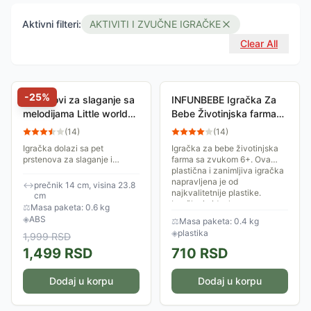
Aktivni filteri:
AKTIVITI I ZVUČNE IGRAČKE
Clear All
-
25
%
Prstenovi za slaganje sa
INFUNBEBE Igračka Za
melodijama Little world
Bebe Životinjska farma
888028
sa zvukom 6+
(
14
)
(
14
)
Igračka dolazi sa pet
Igračka za bebe životinjska
prstenova za slaganje i
farma sa zvukom 6+. Ova
korisna je za rani razvoj fine
plastična i zanimljiva igračka
motorike kod dece. Izrađena
napravljena je od
↔
prečnik 14 cm, visina 23.8
je od netoksične plastike i
najkvalitetnije plastike.
cm
nema oštre...
Igračka je idealna za...
⚖
Masa paketa: 0.6 kg
◈
ABS
⚖
Masa paketa: 0.4 kg
◈
plastika
1,999
RSD
1,499
RSD
710
RSD
Dodaj u korpu
Dodaj u korpu