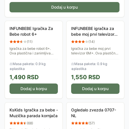
Dodaj u korpu
INFUNBEBE Igračka Za
INFUNBEBE igračka za
Bebe robot 6+
bebe moj prvi televizor
6M+
(
11
)
(
14
)
Igračka za bebe robot 6+.
Igračka za bebe moj prvi
Ova plastična i zanimljiva
televizor 6M+. Ova plastična i
igračka napravljena je od
zanimljiva igračka
najkvalitetnije plastike.
napravljena je od
⚖
Masa paketa: 0.9 kg
⚖
Masa paketa: 0.9 kg
Igračka je idealna za bebe
najkvalitetnije plastike.
◈
plastika
◈
plastika
Igračka je idealna za bebe
1,490
RSD
1,550
RSD
Dodaj u korpu
Dodaj u korpu
KsKids Igračka za bebe -
Ogledalo zvezda 0707-
Muzička parada kornjača
NL
(
68
)
(
57
)