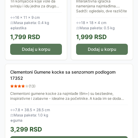
Tri kornjačice koje vole da
Interaktivna igračka
sviraju i idu jedna za drugom,
namenjena najmlađima.
a dve manje poonekad vole
Sadrži: ogledalo, dve različite
da ih velika ponese na leđima!
melodije, tri dugmeta za
↔
16 × 11 × 9 cm
Puno zabave i motivacije za
aktiviranje svetlosnih efekata,
⚖
Masa paketa: 0.4 kg
↔
18 × 18 × 4 cm
bebu...
zvečku-lopticu,...
◈
plastika
⚖
Masa paketa: 0.5 kg
1,799
RSD
1,999
RSD
Dodaj u korpu
Dodaj u korpu
Clementoni Gumene kocke sa senzornom podlogom
17352
(
13
)
Clementoni gumene kocke za najmlađe (6m+) su bezbedne,
inspirativne i zabavne - idealne za početnike. A kada im se doda
senzorna podloga od pločica...
↔
7.8 × 38.5 × 28.5 cm
⚖
Masa paketa: 1.0 kg
◈
guma
3,299
RSD