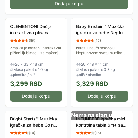
Dodaj u korpu
CLEMENTONI Dečija
Baby Einstein™ Muzička
interaktivna plišana
igračka za bebe Neptun
igračka Zmajko CL50347
mekani kompozitor
(
96
)
(
12
)
16639
Zmajko je mekani interaktivni
Istraži i nauči mnogo u
plišani ljubimac - za maženje,
Neptunovom svetu muzike!
zabavu i učenje... savršen
Baby Einstein™ muzička
drug za edukativnu igru
igračka za bebe Neptun
↔
26 × 33 × 18 cm
↔
20 × 19 × 11 cm
mališana! Stimuliše vizuelnu i
otkriće ti sve što zna o
⚖
Masa paketa: 1.0 kg
⚖
Masa paketa: 0.3 kg
slušnu...
klasičnim melodijama,
◈
plastika / pliš
◈
pliš / plastika
raznim...
3,299
RSD
3,329
RSD
Dodaj u korpu
Dodaj u korpu
Nema na stanju
Bright Starts™ Muzička
INFUNBEBE igračka mini
igračka za bebe Go n
kontrolna tabla 6m+ sa
Glow Dino 12506
zvukom
(
14
)
(
15
)