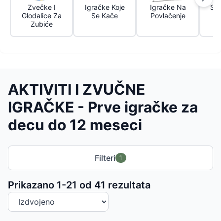
Zvečke I
Igračke Koje
Igračke Na
Sor
Glodalice Za
Se Kače
Povlačenje
D
Zubiće
AKTIVITI I ZVUČNE
IGRAČKE - Prve igračke za
decu do 12 meseci
Filteri
1
Sortiranje proizvoda
Prikazano 1-
21
od
41
rezultata