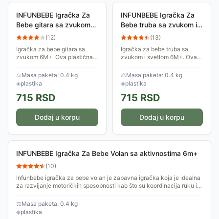
INFUNBEBE Igračka Za
INFUNBEBE Igračka Za
Bebe gitara sa zvukom
Bebe truba sa zvukom i
6M+
svetlom 6M+
(
12
)
(
13
)
Igračka za bebe gitara sa
Igračka za bebe truba sa
zvukom 6M+. Ova plastična i
zvukom i svetlom 6M+. Ova
zanimljiva igračka
plastična i zanimljiva igračka
napravljena je od
napravljena je od
⚖
Masa paketa: 0.4 kg
⚖
Masa paketa: 0.4 kg
najkvalitetnije plastike.
najkvalitetnije plastike.
◈
plastika
◈
plastika
Igračka je idealna za bebe
Igračka je idealna za...
715
RSD
715
RSD
Dodaj u korpu
Dodaj u korpu
INFUNBEBE Igračka Za Bebe Volan sa aktivnostima 6m+
(
10
)
Infunbebe igračka za bebe volan je zabavna igračka koja je idealna
za razvijanje motoričkih sposobnosti kao što su koordinacija ruku i
očiju,...
⚖
Masa paketa: 0.4 kg
◈
plastika