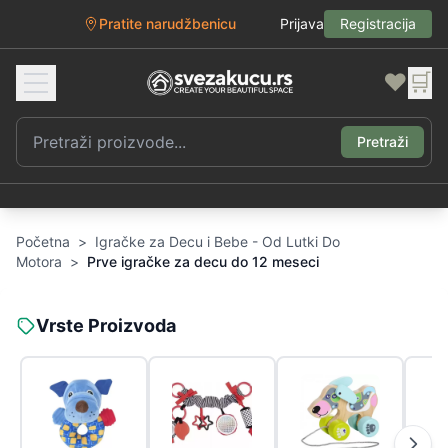
Pratite narudžbenicu
Prijava
Registracija
❤️
🛒
Pretraži
Početna
>
Igračke za Decu i Bebe - Od Lutki Do
Motora
>
Prve igračke za decu do 12 meseci
Vrste Proizvoda