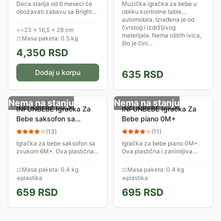
Deca starija od 6 meseci će
Muzička igračka za bebe u
obožavati zabavu sa Bright
obliku kontrolne table
Starts™ igračkom Go n Glow
automobila. Izrađena je od
Dino! Dino trči, menja smer i
čvrstog i izdržljivog
↔
23 × 16,5 × 28 cm
tera bebu da krene za njim.
materijala. Nema oštrih ivica,
⚖
Masa paketa: 0.5 kg
Svetli,...
što je čini...
4,350
RSD
Dodaj u korpu
635
RSD
Nema na stanju
Nema na stanju
INFUNBEBE Igračka Za
INFUNBEBE Igračka Za
Bebe saksofon sa
Bebe piano 0M+
zvukom 6M+
(
13
)
(
11
)
Igračka za bebe saksofon sa
Igračka za bebe piano 0M+.
zvukom 6M+. Ova plastična i
Ova plastična i zanimljiva
zanimljiva igračka
igračka napravljena je od
napravljena je od
najkvalitetnije plastike.
⚖
Masa paketa: 0.4 kg
⚖
Masa paketa: 0.4 kg
najkvalitetnije plastike.
Igračka je idealna za bebe
◈
plastika
◈
plastika
Igračka je idealna za bebe
659
RSD
695
RSD