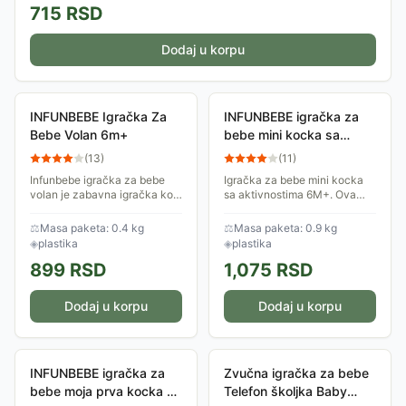
715
RSD
Dodaj u korpu
INFUNBEBE Igračka Za
INFUNBEBE igračka za
Bebe Volan 6m+
bebe mini kocka sa
aktivnostima 6M+
(
13
)
(
11
)
Infunbebe igračka za bebe
Igračka za bebe mini kocka
volan je zabavna igračka koja
sa aktivnostima 6M+. Ova
je idealna za razvijanje
plastična i zanimljiva igračka
motoričkih sposobnosti kao
napravljena je od
⚖
Masa paketa: 0.4 kg
⚖
Masa paketa: 0.9 kg
što su koordinacija ruku i
najkvalitetnije plastike.
◈
plastika
◈
plastika
očiju,...
Igračka je idealna za...
899
RSD
1,075
RSD
Dodaj u korpu
Dodaj u korpu
INFUNBEBE igračka za
Zvučna igračka za bebe
bebe moja prva kocka sa
Telefon školjka Baby