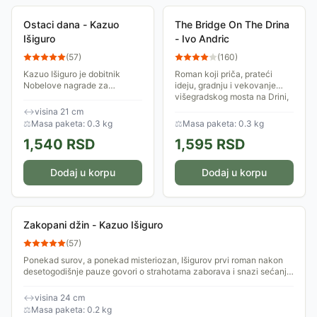
Ostaci dana - Kazuo
The Bridge On The Drina
Išiguro
- Ivo Andric
(
57
)
(
160
)
Kazuo Išiguro je dobitnik
Roman koji priča, prateći
Nobelove nagrade za
ideju, gradnju i vekovanje
književnost. Knjiga kao san.
višegradskog mosta na Drini,
Duhovita komedija o
večnu priču o životu, religiji,
↔
visina 21 cm
ponašanju koja se skoro
ljubavima i sukobima na
⚖
Masa paketa: 0.3 kg
⚖
Masa paketa: 0.3 kg
magično pretvara u snažnu,...
balkanskim...
1,540
RSD
1,595
RSD
Dodaj u korpu
Dodaj u korpu
Zakopani džin - Kazuo Išiguro
(
57
)
Ponekad surov, a ponekad misteriozan, Išigurov prvi roman nakon
desetogodišnje pauze govori o strahotama zaborava i snazi sećanja,
donosi snažnu...
↔
visina 24 cm
⚖
Masa paketa: 0.2 kg