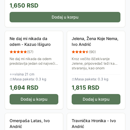
1,650
RSD
Dodaj u korpu
Ne daj mi nikada da
Jelena, Žena Koje Nema,
odem - Kazuo Išiguro
Ivo Andrić
(
57
)
(
90
)
Ne daj mi nikada da odem
Kroz večito iščekivanje
predstavlja jedan od najvećih
Jelene, pripovedač teži ka
komercijalnih uspeha
stvaranju, kao onom
aktuelnog nobelovca Kazua
metafizičkom koje životu
↔
visina 21 cm
Išigura, ali ni sama kritika nije
onoga kojeg nazivamo
⚖
Masa paketa: 0.3 kg
⚖
Masa paketa: 0.3 kg
ostala...
stvaraocem zapravo daje
1,694
RSD
1,815
RSD
pravi...
Dodaj u korpu
Dodaj u korpu
Omerpaša Latas, Ivo
Travnička Hronika - Ivo
Andrić
Andrić