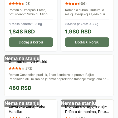
(
98
)
(
95
)
Roman o Omerpaši Latas,
Roman o sukobu kultura, o
poturčenom Srbininu Mićo
maloj jevrejskoj zajednici u
Latas-u iz Janje Gore, koji je
bosanskoj varoši Travniku, o
u Carigradu dospeo do
provincijskoj svesti i
⚖
Masa paketa: 0.3 kg
⚖
Masa paketa: 0.3 kg
najvišeg položaja.
Bonapartinom konzulu - Žanu
1,848
RSD
1,980
RSD
Davilu ...
Dodaj u korpu
Dodaj u korpu
Nema na stanju
Gospođica, Ivo Andrić
(
272
)
Roman Gospođica prati lik, život i sudbinske puteve Rajke
Radaković ali i misao da je život neprekidno trošenje svega oko nas
i u nama.
480
RSD
Nema na stanju
Nema na stanju
Levoruka žena, Peter
Moj dan u drugoj zemlji-
Handke
Priča o demonima, Peter
Handke