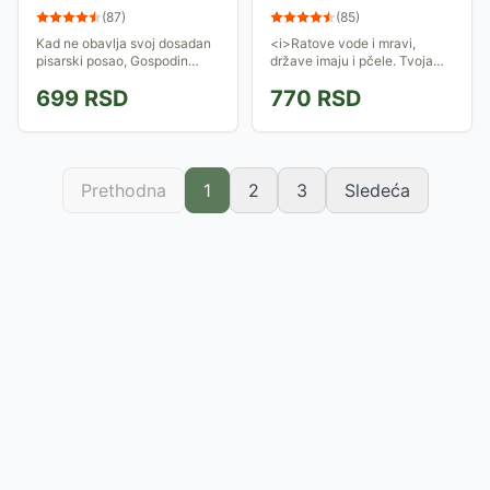
Hese
(
87
)
(
85
)
Kad ne obavlja svoj dosadan
<i>Ratove vode i mravi,
pisarski posao, Gospodin
države imaju i pčele. Tvoja
Žoze upražnjava neobičan
duša traži druge puteve i tu
699
RSD
770
RSD
hobi: kradom od nadređenih
gde je uskraćena, ne može
uzima iz Registra fascikle i iz
procvetati sreća.</i>
njih vadi...
Prethodna
1
2
3
Sledeća