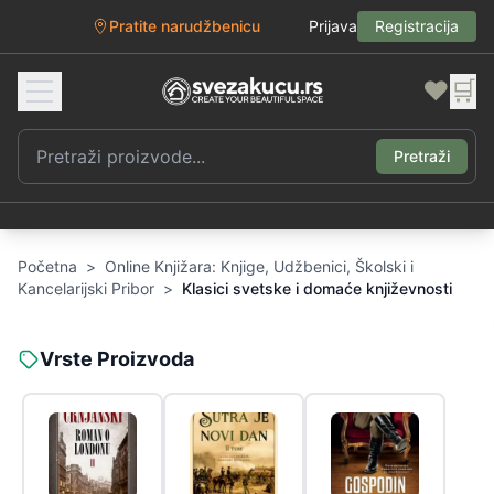
Pratite narudžbenicu
Prijava
Registracija
❤️
🛒
Pretraži
Početna
>
Online Knjižara: Knjige, Udžbenici, Školski i
Kancelarijski Pribor
>
Klasici svetske i domaće književnosti
Vrste Proizvoda