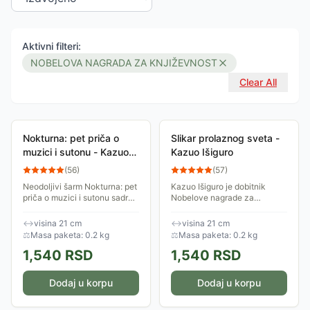
Aktivni filteri:
NOBELOVA NAGRADA ZA KNJIŽEVNOST
Clear All
Nokturna: pet priča o
Slikar prolaznog sveta -
muzici i sutonu - Kazuo
Kazuo Išiguro
Išiguro
(
56
)
(
57
)
Neodoljivi šarm Nokturna: pet
Kazuo Išiguro je dobitnik
priča o muzici i sutonu sadrži
Nobelove nagrade za
sve one elemente Išigurove
književnost. Kroz sećanje na
proze koji su mu obezbedili
neslavne detalje iz svog
↔
visina 21 cm
↔
visina 21 cm
književni ugled. Kazuo Išiguro
života, slikar Masuđi Ono
⚖
Masa paketa: 0.2 kg
⚖
Masa paketa: 0.2 kg
je...
preispituje svoju ulogu...
1,540
RSD
1,540
RSD
Dodaj u korpu
Dodaj u korpu