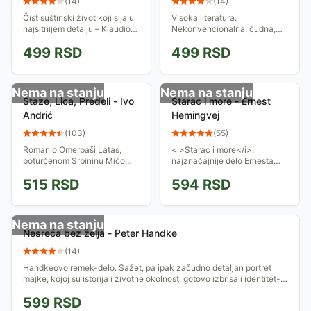
(
14
)
(
14
)
Čist suštinski život koji sija u
Visoka literatura.
najsitnijem detalju – Klaudio
Nekonvencionalna, čudna,
Magris
zadivljujuća – Nordkurier
499
RSD
499
RSD
Nema na stanju
Nema na stanju
Staze, Lica, Predeli - Ivo
Starac i more - Ernest
Andrić
Hemingvej
(
103
)
(
55
)
Roman o Omerpaši Latas,
<i>Starac i more</i>,
poturčenom Srbininu Mićo
najznačajnije delo Ernesta
Latas-u iz Janje Gore, koji je
Hemingveja, priča je o
515
RSD
594
RSD
u Carigradu dospeo do
kubanskom ribaru tokom
najvišeg položaja.
trodnevne borbe za goli život
na otvorenom moru, ali i...
Nema na stanju
Nesreća bez želja - Peter Handke
(
14
)
Handkeovo remek-delo. Sažet, pa ipak začudno detaljan portret
majke, kojoj su istorija i životne okolnosti gotovo izbrisali identitet-
New York...
599
RSD