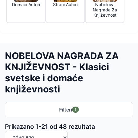
Domaći Autori
Strani Autori
Nobelova
Nagrada Za
Književnost
NOBELOVA NAGRADA ZA
KNJIŽEVNOST - Klasici
svetske i domaće
književnosti
Filteri
1
Sortiranje proizvoda
Prikazano 1-
21
od
48
rezultata