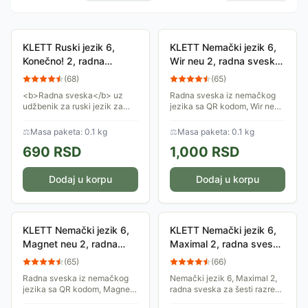
KLETT Ruski jezik 6,
KLETT Nemački jezik 6,
Konečno! 2, radna
Wir neu 2, radna sveska
sveska za šesti razred
za šesti razred
(
68
)
(
65
)
<b>Radna sveska</b> uz
Radna sveska iz nemačkog
udžbenik za ruski jezik za
jezika sa QR kodom, Wir neu
šesti razred osnovne škole
2, za šesti razred osnovne
(druga godina učenja).
škole, odobren od strane
⚖
Masa paketa: 0.1 kg
⚖
Masa paketa: 0.1 kg
Ministarstva prosvete. Autori:
690
RSD
1,000
RSD
Ðorđo Mota,...
Dodaj u korpu
Dodaj u korpu
KLETT Nemački jezik 6,
KLETT Nemački jezik 6,
Magnet neu 2, radna
Maximal 2, radna sveska
sveska za šesti razred
za šesti razred
(
65
)
(
66
)
Radna sveska iz nemačkog
Nemački jezik 6, Maximal 2,
jezika sa QR kodom, Magnet
radna sveska za šesti razred.
neu 2, za šesti razred
Sadrži brojne i raznovrsne