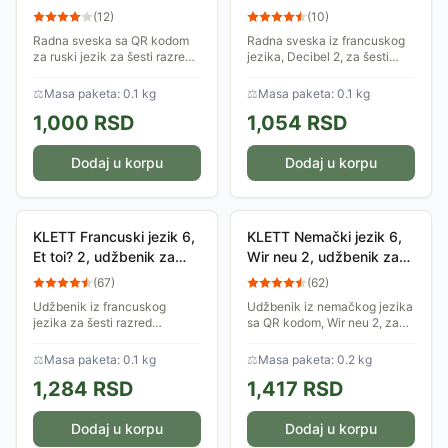
kodom za 6. razred Klett
razred osnovne škole
(
12
)
(
10
)
Klett
Radna sveska sa QR kodom
Radna sveska iz francuskog
za ruski jezik za šesti razred
jezika, Decibel 2, za šesti
osnovne škole, odobrena
razred osnovne škole,
rešenjem Ministarstva
odobrena od strane
⚖
Masa paketa: 0.1 kg
⚖
Masa paketa: 0.1 kg
prosvete. Izdavač: Klett.
Ministarstva prosvete. Autori:
1,000
RSD
1,054
RSD
Dolores-Danijel...
Dodaj u korpu
Dodaj u korpu
KLETT Francuski jezik 6,
KLETT Nemački jezik 6,
Et toi? 2, udžbenik za
Wir neu 2, udžbenik za
šesti razred
šesti razred
(
67
)
(
62
)
Udžbenik iz francuskog
Udžbenik iz nemačkog jezika
jezika za šesti razred
sa QR kodom, Wir neu 2, za
osnovne škole. Autori: Mari
šesti razred osnovne škole,
Žoze Lopez, Žan Tjeri le
odobren od strane
⚖
Masa paketa: 0.1 kg
⚖
Masa paketa: 0.2 kg
Bunjek.
Ministarstva prosvete. Autori:
1,284
RSD
1,417
RSD
Ðorđo Mota,...
Dodaj u korpu
Dodaj u korpu