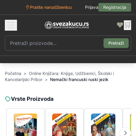
Pratite narudžbenicu
Prijava
Registracija
❤️
🛒
Pretraži
Početna
>
Online Knjižara: Knjige, Udžbenici, Školski i
Kancelarijski Pribor
>
Nemački francuski ruski jezik
Vrste Proizvoda