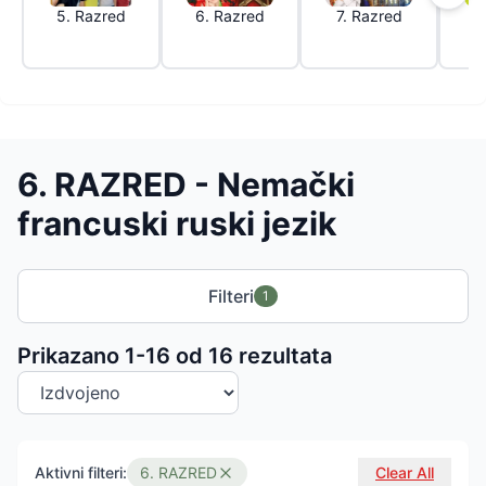
5. Razred
6. Razred
7. Razred
8
6. RAZRED - Nemački
francuski ruski jezik
Filteri
1
Sortiranje proizvoda
Prikazano 1-
16
od
16
rezultata
Aktivni filteri:
6. RAZRED
Clear All