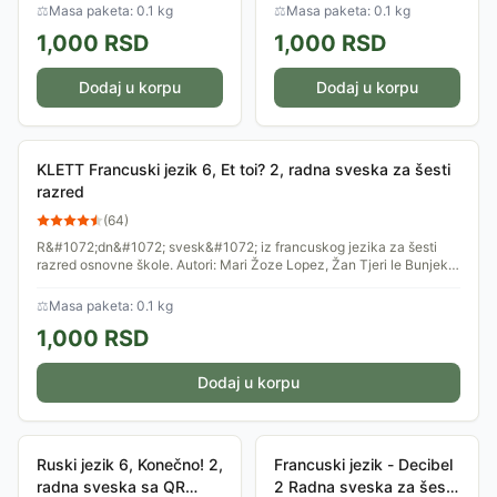
osnovne škole, odobrena od
zadatke za vežbanje svih
⚖
Masa paketa: 0.1 kg
⚖
Masa paketa: 0.1 kg
strane Ministarstva prosvete.
jezičkih veština.
1,000
RSD
1,000
RSD
Autori: Vesna...
Dodaj u korpu
Dodaj u korpu
KLETT Francuski jezik 6, Et toi? 2, radna sveska za šesti
razred
(
64
)
R&#1072;dn&#1072; svesk&#1072; iz francuskog jezika za šesti
razred osnovne škole. Autori: Mari Žoze Lopez, Žan Tjeri le Bunjek,
Gaj Luis.
⚖
Masa paketa: 0.1 kg
1,000
RSD
Dodaj u korpu
Ruski jezik 6, Konečno! 2,
Francuski jezik - Decibel
radna sveska sa QR
2 Radna sveska za šesti