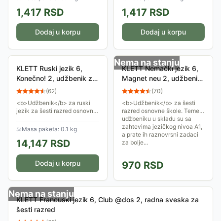
Ministarstva prosvete. Autori:
Ministarstva prosvete. Autori:
1,417
RSD
1,417
RSD
Vesna...
Dolores-Danijel Pastor,...
Dodaj u korpu
Dodaj u korpu
Nema na stanju
KLETT Ruski jezik 6,
KLETT Nemački jezik 6,
Konečno! 2, udžbenik za
Magnet neu 2, udžbenik
šesti razred
za šesti razred
(
62
)
(
70
)
<b>Udžbenik</b> za ruski
<b>Udžbenik</b> za šesti
jezik za šesti razred osnovne
razred osnovne škole. Teme u
škole (druga godina učenja).
udžbeniku u skladu su sa
Učenicima pruža sve vidove
zahtevima jezičkog nivoa A1,
⚖
Masa paketa: 0.1 kg
jezičkih aktivnosti na
a prate ih raznovrsni zadaci
14,147
RSD
razumljiv i...
za bolje...
Dodaj u korpu
970
RSD
Nema na stanju
KLETT Francuski jezik 6, Club @dos 2, radna sveska za
šesti razred