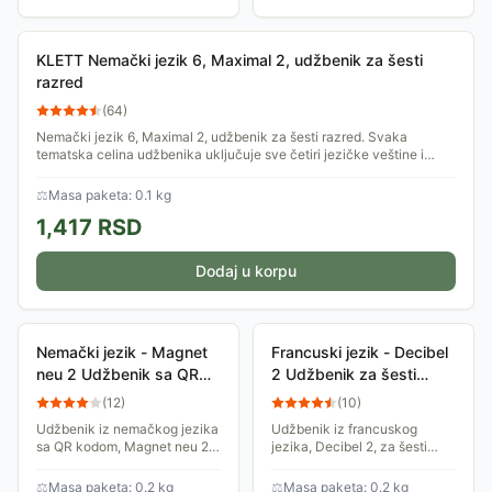
KLETT Nemački jezik 6, Maximal 2, udžbenik za šesti
razred
(
64
)
Nemački jezik 6, Maximal 2, udžbenik za šesti razred. Svaka
tematska celina udžbenika uključuje sve četiri jezičke veštine i
omogućava raznovrsne...
⚖
Masa paketa: 0.1 kg
1,417
RSD
Dodaj u korpu
Nemački jezik - Magnet
Francuski jezik - Decibel
neu 2 Udžbenik sa QR
2 Udžbenik za šesti
kodom za šesti razred
razred osnovne škole
(
12
)
(
10
)
osnovne škole Klett
Klett
Udžbenik iz nemačkog jezika
Udžbenik iz francuskog
sa QR kodom, Magnet neu 2,
jezika, Decibel 2, za šesti
za šesti razred osnovne
razred osnovne škole,
škole, odobren od strane
odobren od strane
⚖
Masa paketa: 0.2 kg
⚖
Masa paketa: 0.2 kg