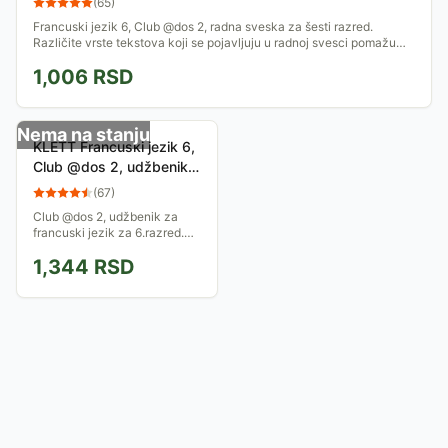
(
65
)
Francuski jezik 6, Club @dos 2, radna sveska za šesti razred.
Različite vrste tekstova koji se pojavljuju u radnoj svesci pomažu
učenicima da steknu...
1,006
RSD
Nema na stanju
KLETT Francuski jezik 6,
Club @dos 2, udžbenik
za šesti razred
(
67
)
Club @dos 2, udžbenik za
francuski jezik za 6.razred.
Moderan udžbenik koji u
1,344
RSD
potpunosti odgovara
zahtevima savremene
nastave, ispunjavajući...