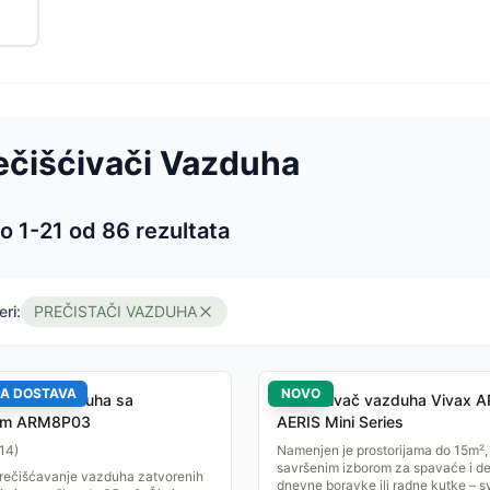
čišćivači Vazduha
o 1-
21
od
86
rezultata
 proizvoda
eri:
PREČISTAČI VAZDUHA
A DOSTAVA
NOVO
čistač vazduha sa
Prečišćivač vazduha Vivax 
rom ARM8P03
AERIS Mini Series
14
)
Namenjen je prostorijama do 15m², 
savršenim izborom za spavaće i de
prečišćavanje vazduha zatvorenih
dnevne boravke ili radne kutke – 