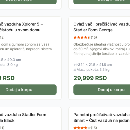
ač vazduha Xplorer 5 –
Ovlaživač i prečišćivač vazd
 čistoću u svom domu
Stadler Form George
12
)
(
15
)
j dom sigurnom zonom za vas i
Obezbeđuje idealnu vlažnost u pro
cu uz Xplorer 5, napredni sistem za
do 60 m². Njegovi diskovi rotiraju u
je vazduha koji efikasno uklanja
filtriraju najsitnije čestice iz vazdu
olakšanje za sve...
9.5 × 40.3 cm
eta: 3.0 kg
↔
32.1 × 21.5 × 41.8 cm
⚖
Masa paketa: 5.5 kg
9
RSD
29,999
RSD
Dodaj u korpu
Dodaj u korpu
ač vazduha Stadler Form
Pametni prečišćivač vazduha
le Black
Smart – Čist vazduh na jedan 
vas
11
)
(
15
)