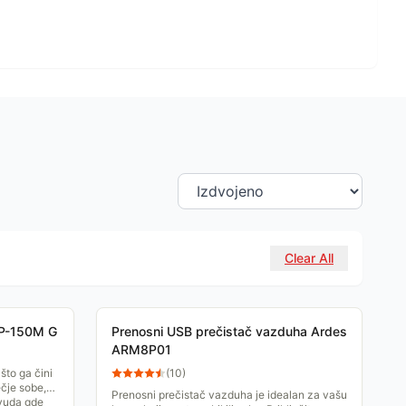
Clear All
AP-150M G
Prenosni USB prečistač vazduha Ardes
ARM8P01
što ga čini
(
10
)
čje sobe,
Prenosni prečistač vazduha je idealan za vašu
svuda gde