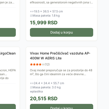
jen je za
efikasnosti, sa generatorom negativnih jona i
stanovima i
3-stepenim sistemom filtracije. Ovaj uređaj je
dovoljan za prostoriju...
↔
19.5 × 36.5 × 57.5 cm
⚖
Masa paketa: 1.8 kg
15,999
RSD
Dodaj u korpu
AirgoClean
Vivax Home Prečišćivač vazduha AP-
400M W AERIS Lite
(
12
)
acron, HEPA
Ovaj model preporučuje se za prostorije do 48
isan
m², što ga čini idealnim za veće dnevne
rije do
boravke, stambene prostore ili kancelarije –
svuda gde želite...
↔
24.4 × 24.4 × 55.7 cm
⚖
Masa paketa: 3.0 kg
◈
plastika
20,515
RSD
Dodaj u korpu