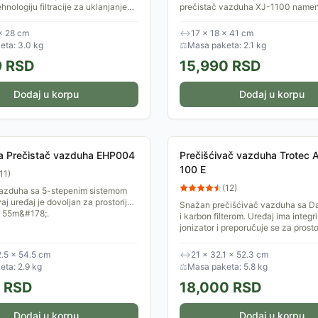
hnologiju filtracije za uklanjanje
prečistač vazduha XJ-1100 namen
ena, alergena i štetnih čestica iz
prečišćavanje vazduha u kućama, 
remljen...
poslovnim objektima
× 28 cm
↔
17 × 18 × 41 cm
eta: 3.0 kg
⚖
Masa paketa: 2.1 kg
9
RSD
15,990
RSD
Dodaj u korpu
Dodaj u korpu
a Prečistač vazduha EHP004
Prečišćivač vazduha Trotec 
100 E
11
)
(
12
)
vazduha sa 5-stepenim sistemom
Ovaj uređaj je dovoljan za prostoriju
Snažan prečišćivač vazduha sa D
o 55m&#178;.
i karbon filterom. Uređaj ima integr
jonizator i preporučuje se za prosto
21m&#178;.
2.5 × 54.5 cm
↔
21 × 32.1 × 52.3 cm
ta: 2.9 kg
⚖
Masa paketa: 5.8 kg
RSD
18,000
RSD
Dodaj u korpu
Dodaj u korpu