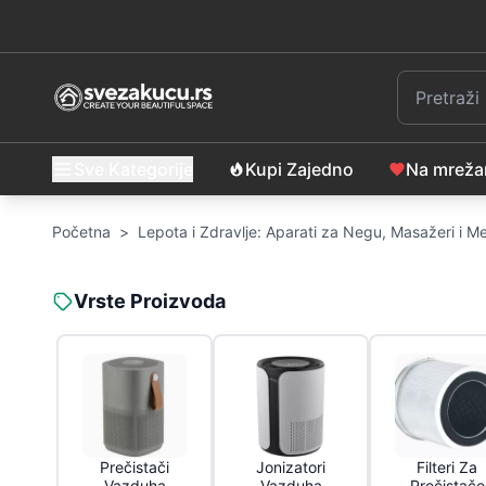
Sve Kategorije
Kupi Zajedno
Na mrež
Početna
>
Lepota i Zdravlje: Aparati za Negu, Masažeri i 
Vrste Proizvoda
Prečistači
Jonizatori
Filteri Za
Vazduha
Vazduha
Prečistače