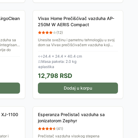
AirgoClean
Vivax Home Prečišćivač vazduha AP-
250M W AERIS Compact
(
12
)
azduha sa
Unesite svežinu i pametnu tehnologiju u svoj
integrisan
dom sa Vivax prečišćivačem vazduha koji
rije do
spaja visoku efikasnost, moderan dizajn i
inteligentne funkcije....
↔
24.4 × 24.4 × 40.4 cm
⚖
Masa paketa: 2.0 kg
◈
plastika
12,798
RSD
Dodaj u korpu
a XJ-1100
Esperanza Prečistač vazduha sa
jonizatorom Zephyr
(
41
)
ator i
Prečistač vazduha visokog stepena