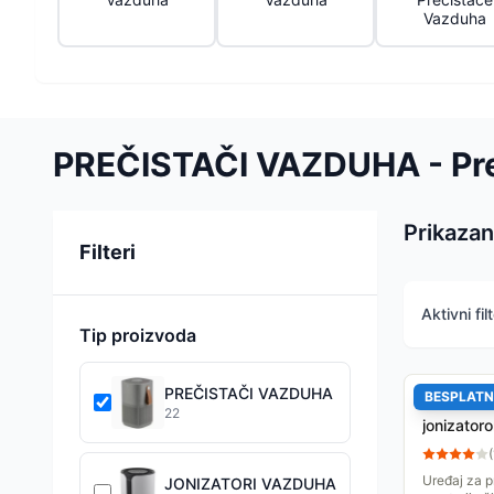
Vazduha
PREČISTAČI VAZDUHA - Pre
Prikazan
Sortiranje
Filteri
Aktivni filt
Tip proizvoda
PREČISTAČI VAZDUHA
BESPLATN
Ardes Pre
22
jonizato
(
Uređaj za 
JONIZATORI VAZDUHA