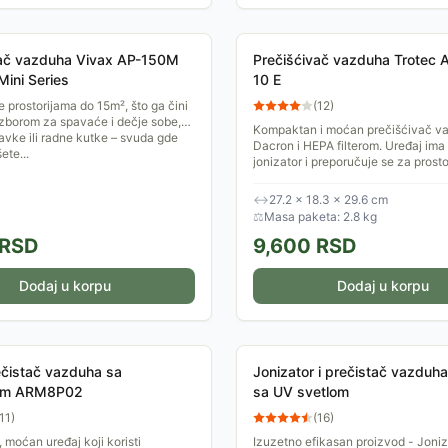
vač vazduha Vivax AP-150M
Prečišćivač vazduha Trotec 
ini Series
10 E
 prostorijama do 15m², što ga čini
(
12
)
zborom za spavaće i dečje sobe,
Kompaktan i moćan prečišćivač v
vke ili radne kutke – svuda gde
Dacron i HEPA filterom. Uređaj ima 
ete...
jonizator i preporučuje se za prosto
20m&#178;.
↔
27.2 × 18.3 × 29.6 cm
⚖
Masa paketa: 2.8 kg
RSD
9,600
RSD
Dodaj u korpu
Dodaj u korpu
čistač vazduha sa
Jonizator i prečistač vazduh
rom ARM8P02
sa UV svetlom
11
)
(
16
)
moćan uređaj koji koristi
Izuzetno efikasan proizvod - Joniz