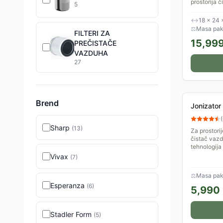
prostorija č
5
vazduh preko
HEPA filter,.
↔
18 × 24 
⚖
Masa pake
FILTERI ZA
15,99
PREČISTAČE
VAZDUHA
27
Brend
Jonizator
(
Sharp
(
13
)
Za prostori
čistač vazd
tehnologija
Vivax
(
7
)
⚖
Masa pak
Esperanza
(
6
)
5,990
Stadler Form
(
5
)