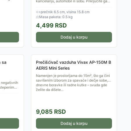
kancelariju, automobil ili sobu. Priključite ga
na USB port vašeg računara ili auto punjača i
ubrzo...
↔
prečnik 6.5 cm, visina 15.8 cm
⚖
Masa paketa: 0.5 kg
4,499
RSD
Dodaj u korpu
a sa
Prečišćivač vazduha Vivax AP-150M B
AERIS Mini Series
Namenjen je prostorijama do 15m², što ga čini
savršenim izborom za spavaće i dečje sobe,
 negativnih
dnevne boravke ili radne kutke – svuda gde
stepenim
želite da dišete...
dovoljan za
9,085
RSD
Dodaj u korpu