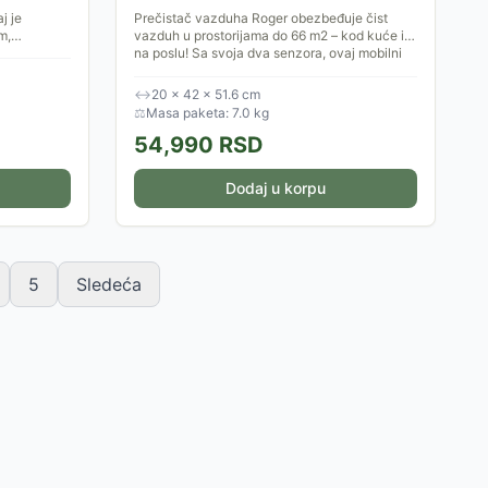
j je
Prečistač vazduha Roger obezbeđuje čist
m,
vazduh u prostorijama do 66 m2 – kod kuće i
svoj dom
na poslu! Sa svoja dva senzora, ovaj mobilni
...
prečišćivač vazduha...
↔
20 × 42 × 51.6 cm
⚖
Masa paketa: 7.0 kg
54,990
RSD
Dodaj u korpu
5
Sledeća