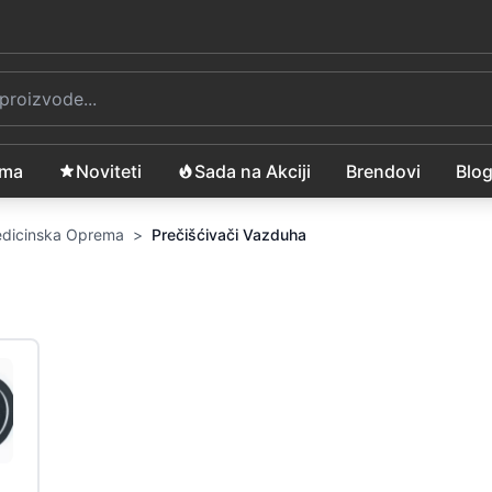
ama
Noviteti
Sada na Akciji
Brendovi
Blo
Medicinska Oprema
>
Prečišćivači Vazduha