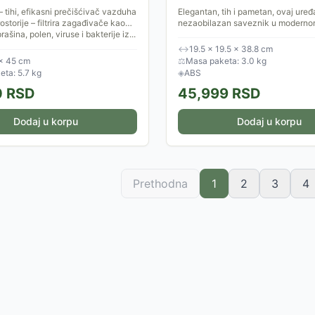
 – tihi, efikasni prečišćivač vazduha
Elegantan, tih i pametan, ovaj uređa
storije – filtrira zagađivače kao
nezaobilazan saveznik u moderno
rašina, polen, viruse i bakterije iz...
povezanom domaćinstvu. Učinite 
sigurnom zonom uz napredni sistem
↔
19.5 × 19.5 × 38.8 cm
 × 45 cm
⚖
Masa paketa: 3.0 kg
ta: 5.7 kg
◈
ABS
0
RSD
45,999
RSD
Dodaj u korpu
Dodaj u korpu
Prethodna
1
2
3
4