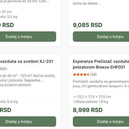
ija je površina do 35 m2. Čisti
želite da dišete...
 više barijera (predfiltracija,
..
× 51 cm
ta: 5.0 kg
9
RSD
9,085
RSD
Dodaj u korpu
Dodaj u korpu
 vazduha sa svetlom XJ-201
Esperanza Prečistač vazduh
jonizatorom Breeze EHP001
660
)
(
38
)
je do 40 m² - 105 m³. Noćno svetlo,
uha i jonizator. Napredna
Prečistač vazduha sa generatorom
 sa jonskim lahorom
jona, UV germicidnom lampom i 3-
sistemom filtracije. Ovaj uređaj je 
prostoriju...
↔
15.2 × 17.4 × 21.5 cm
eta: 0.4 kg
⚖
Masa paketa: 1.8 kg
RSD
8,999
RSD
Dodaj u korpu
Dodaj u korpu