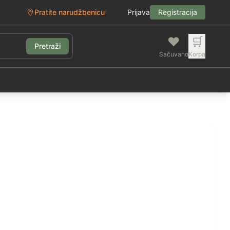
Pratite narudžbenicu
Prijava
Registracija
❤️
🛒
Pretraži
Sačuvano
Korpa
g