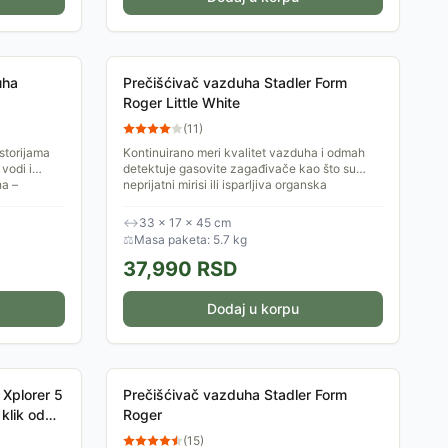
uha
Prečišćivač vazduha Stadler Form
Roger Little White
(
11
)
storijama
Kontinuirano meri kvalitet vazduha i odmah
 vodi i
detektuje gasovite zagađivače kao što su
ha –
neprijatni mirisi ili isparljiva organska
jedinjenja. Ako je...
↔
33 × 17 × 45 cm
⚖
Masa paketa: 5.7 kg
37,990
RSD
Dodaj u korpu
 Xplorer 5
Prečišćivač vazduha Stadler Form
klik od
Roger
(
15
)