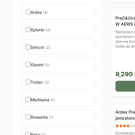
Ardes
(
4
)
Prečišći
W AERIS M
Xplorer
(
4
)
Namenjen je
savršenim i
dnevne bora
želite da diš
Sencor
(
2
)
Xiaomi
(
2
)
9,290
Trotec
(
2
)
Medisana
(
1
)
Ardes Pre
Rowenta
(
1
)
jonizato
(
Kompaktan, 
Beko
(
1
)