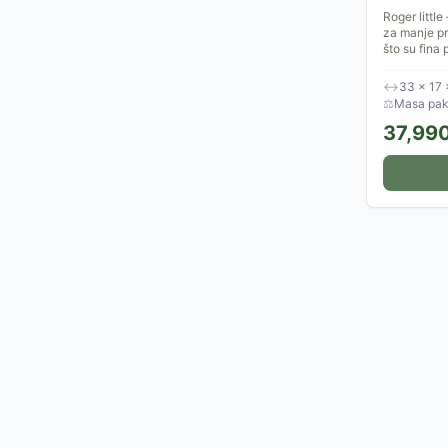
Roger little
za manje pro
što su fina p
↔
33 × 17
⚖
Masa pake
37,99