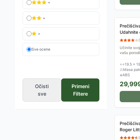
+
+
Prečišćiv
Udahnite
+
(
Učinite svo
Sve ocene
vašu porodi
prečišćavan
nevidljive...
↔
19.5 × 1
⚖
Masa pak
◈
ABS
29,99
Očisti
Primeni
sve
Filtere
Prečišćiv
Roger Litt
(