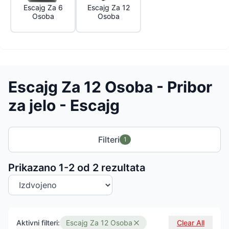
Escajg Za 6
Escajg Za 12
Osoba
Osoba
Escajg Za 12 Osoba - Pribor
za jelo - Escajg
Filteri
1
Sortiranje proizvoda
Prikazano 1-
2
od
2
rezultata
Aktivni filteri:
Escajg Za 12 Osoba
Clear All