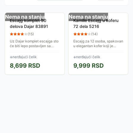
Nema na stanju
Nema na stanju
Escajg komplet 50
Kamille Escajg u koferu
delova Dajar 83891
72 dela 5216
(
15
)
(
14
)
Uz Dajar komplet escajga sto
Escajg za 12 osoba, spakovan
će biti lepo postavljen sa
u elegantan kofer koji je
pravilno usklađenim priborom.
pogodan za njegovo čuvanje.
Set se sastoji od 50 delova.
Može biti izuzetan poklon.
◈
nerđajući čelik
◈
nerđajući čelik
Izrađen je od
Elementi su izrađeni od
8,699
RSD
9,999
RSD
visokokvalitetnog...
nerđajučeg...