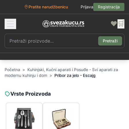
Pratite narudžbenicu
Prijava
Registracija
❤️
🛒
Pretraži
Početna
>
Kuhinjski, Kućni aparati i Posuđe - Svi aparati za
modernu kuhinju i dom
>
Pribor za jelo - Escajg
Vrste Proizvoda