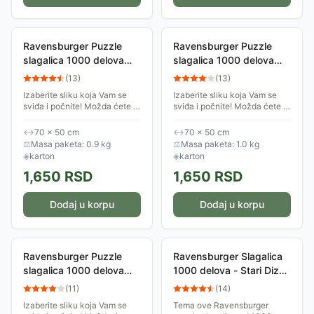
Ravensburger Puzzle
Ravensburger Puzzle
slagalica 1000 delova
slagalica 1000 delova
Disney Snežne kugle
Disney Prodavnica
(
13
)
(
13
)
igračaka
Izaberite sliku koja Vam se
Izaberite sliku koja Vam se
sviđa i počnite! Možda ćete je
sviđa i počnite! Možda ćete je
složiti za dan, možda će
složiti za dan, možda će
slaganje trajati danima, ali
slaganje trajati danima, ali
↔
70 × 50 cm
↔
70 × 50 cm
svaki trenutak koji provedete
svaki trenutak koji provedete
⚖
Masa paketa: 0.9 kg
⚖
Masa paketa: 1.0 kg
uz...
uz...
◈
karton
◈
karton
1,650
RSD
1,650
RSD
Dodaj u korpu
Dodaj u korpu
Ravensburger Puzzle
Ravensburger Slagalica
slagalica 1000 delova
1000 delova - Stari Dizni
Disney Mickey Mouse
posteri 12000689
(
11
)
(
14
)
Izaberite sliku koja Vam se
Tema ove Ravensburger