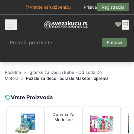
Pratite narudžbenicu
Prijava
Registracija
❤️
🛒
Pretraži
Početna
>
Igračke za Decu i Bebe - Od Lutki Do
Motora
>
Puzzle za decu i odrasle Makete i oprema
Vrste Proizvoda
Oprema Za
Modelare