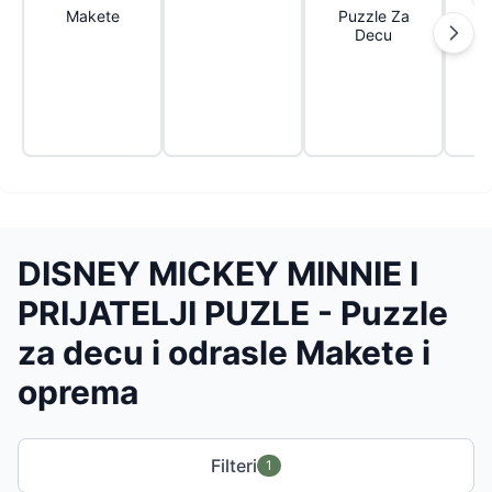
Makete
Puzzle Za
P
Decu
DISNEY MICKEY MINNIE I
PRIJATELJI PUZLE - Puzzle
za decu i odrasle Makete i
oprema
Filteri
1