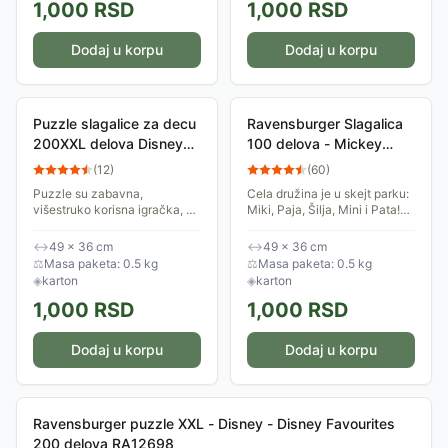
1,000
RSD
1,000
RSD
Dodaj u korpu
Dodaj u korpu
Puzzle slagalice za decu
Ravensburger Slagalica
200XXL delova Disney
100 delova - Mickey
Mickey and Minnie Road
Mouse Club House - U
(
12
)
(
60
)
trip Ravensburger
skejt parku 10923
Puzzle su zabavna,
Cela družina je u skejt parku:
12004136
višestruko korisna igračka, a
Miki, Paja, Šilja, Mini i Pata!
Ravensburger je za decu 8+
Vreme je da im se pridružiš! A
kreirao slagalicu od 200XXL
slaganje je izazov, uživanje i
↔
49 × 36 cm
↔
49 × 36 cm
delova čija će ih tema
zadovoljstvo...
⚖
Masa paketa: 0.5 kg
⚖
Masa paketa: 0.5 kg
inspirisati - Miki i...
◈
karton
◈
karton
1,000
RSD
1,000
RSD
Dodaj u korpu
Dodaj u korpu
Ravensburger puzzle XXL - Disney - Disney Favourites
200 delova RA12698