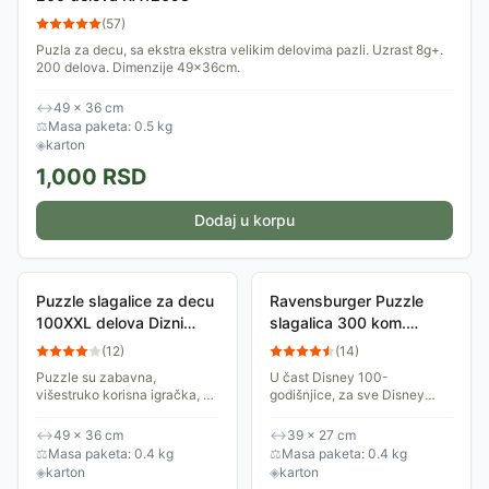
(
57
)
Puzla za decu, sa ekstra ekstra velikim delovima pazli. Uzrast 8g+.
200 delova. Dimenzije 49x36cm.
↔
49 × 36 cm
⚖
Masa paketa: 0.5 kg
◈
karton
1,000
RSD
Dodaj u korpu
Puzzle slagalice za decu
Ravensburger Puzzle
100XXL delova Dizni
slagalica 300 kom.
Junaci Ravensburger
Disney 100th Aniversary
(
12
)
(
14
)
12004118
Mickey Mouse 13371
Puzzle su zabavna,
U čast Disney 100-
višestruko korisna igračka, a
godišnjice, za sve Disney
Ravensburger je za decu 6+
fanove, Ravensburger Vam
kreirao slagalicu od 100XXL
predstavlja seriju puzzle
↔
49 × 36 cm
↔
39 × 27 cm
delova čija će ih tema
slagalica od 300 delova. U
⚖
Masa paketa: 0.4 kg
⚖
Masa paketa: 0.4 kg
inspirisati - mnoštvo...
svakoj puzzle ćete uživati...
◈
karton
◈
karton