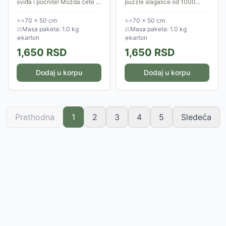
sviđa i počnite! Možda ćete je
puzzle slagalice od 1000
složiti za dan, možda će
delova (70x50cm) su stari
slaganje trajati danima, ali
Dizni filmski posteri. Vaše je
↔
70 × 50 cm
↔
70 × 50 cm
svaki trenutak koji provedete
da se opustite, uživate u
⚖
Masa paketa: 1.0 kg
⚖
Masa paketa: 1.0 kg
uz...
slaganju i u...
◈
karton
◈
karton
1,650
RSD
1,650
RSD
Dodaj u korpu
Dodaj u korpu
Prethodna
1
2
3
4
5
Sledeća