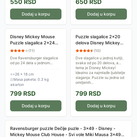
550
RSD
650
RSD
Dodaj u korpu
Dodaj u korpu
Disney Mickey Mouse
Puzzle slagalice 2x20
Puzzle slagalica 2x24
delova Disney Mickey
dela Ravensburger
Clementoni 24791
(
11
)
(
10
)
05578
Dve Ravensburger slagalice
Dve slagalice u jednoj kutiji,
od po 24 dela u jednom
svaka od po 20 delova, a
pakovanju, sa temom Disney
tema je Disney Mickey!
Mickey Mouse. Puzzle su
Idealno za najmlađe ljubitelje
↔
26 × 18 cm
omiljene igračke jer se na
slaganja. Puzzle su jedna od
⚖
Masa paketa: 0.3 kg
zabavan način uče...
omiljenih...
◈
karton
799
RSD
799
RSD
Dodaj u korpu
Dodaj u korpu
Ravensburger puzzle Dečije puzle - 3x49 - Disney -
Mickey Mouse Club House - Svi vole Miki Mausa 3x49