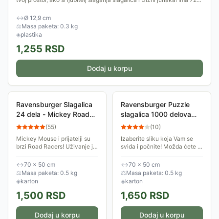
dela koji...
↔
Ø 12,9 cm
⚖
Masa paketa: 0.3 kg
◈
plastika
1,255
RSD
Dodaj u korpu
Ravensburger Slagalica
Ravensburger Puzzle
24 dela - Mickey Road
slagalica 1000 delova
Racers 05331
Disney Villainous Hromi
(
55
)
(
10
)
Daba 16887
Mickey Mouse i prijatelji su
Izaberite sliku koja Vam se
brzi Road Racers! Uživanje je
sviđa i počnite! Možda ćete je
složiti puzle sa omiljenim
složiti za dan, možda će
likovima. Velike podne puzle.
slaganje trajati danima, ali
↔
70 × 50 cm
↔
70 × 50 cm
Dimenzije: 70x50. 24 dela....
svaki trenutak koji provedete
⚖
Masa paketa: 0.5 kg
⚖
Masa paketa: 0.5 kg
uz...
◈
karton
◈
karton
1,500
RSD
1,650
RSD
Dodaj u korpu
Dodaj u korpu