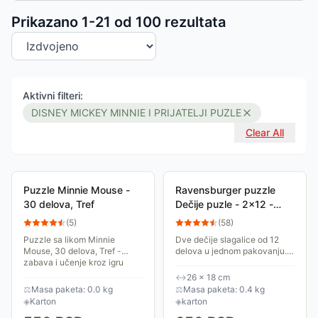
Sortiranje proizvoda
Prikazano 1-
21
od
100
rezultata
Aktivni filteri:
DISNEY MICKEY MINNIE I PRIJATELJI PUZLE
Clear All
Puzzle Minnie Mouse -
Ravensburger puzzle
30 delova, Tref
Dečije puzle - 2x12 -
Disney - Mickey Mouse
(
5
)
(
58
)
Club House 2x12 delova
Puzzle sa likom Minnie
Dve dečije slagalice od 12
RA07565
Mouse, 30 delova, Tref -
delova u jednom pakovanju.
zabava i učenje kroz igru
Uzrast 3+. 2x12 delova.
Dimenzije 26x18cm.
↔
26 × 18 cm
⚖
Masa paketa: 0.0 kg
⚖
Masa paketa: 0.4 kg
◈
Karton
◈
karton