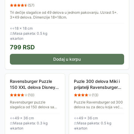
delova RA09247
(
57
)
Tri dečije slagalice od 49 delova u jednom pakovanju. Uzrast 5+.
3x49 delova. Dimenzije 18x18cm.
↔
18 × 18 cm
⚖
Masa paketa: 0.5 kg
◈
karton
799
RSD
Dodaj u korpu
Ravensburger Puzzle
Puzle 300 delova Miki i
150 XXL delova Disney
prijatelji Ravensburger
Mickey And Minnie
13386
(
10
)
(
13
)
13325
Ravensburger puzzle
Puzzle Ravensburger od 300
slagalica od 150 delova sa
delova su za decu koja već
temom koja je deci
imaju iskustva u slaganju i
inspirativna: Disney Mickey
koja su se zaljubila u ovaj vid
↔
49 × 36 cm
↔
49 × 36 cm
And Minnie! Veličina delova
zabave, a i za odrasle! Na
⚖
Masa paketa: 0.3 kg
⚖
Masa paketa: 0.5 kg
ovih premium puzzle je XXL...
slici su...
◈
karton
◈
karton