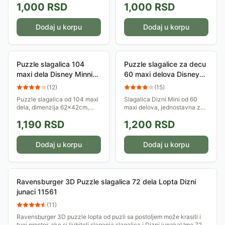
1,000
RSD
1,000
RSD
Dodaj u korpu
Dodaj u korpu
Puzzle slagalica 104
Puzzle slagalice za decu
maxi dela Disney Minnie
60 maxi delova Disney
Clementoni 23708
Minnie Happy Helpers
(
12
)
(
15
)
Clementoni 26443
Puzzle slagalica od 104 maxi
Slagalica Dizni Mini od 60
dela, dimenzija 62x42cm,
maxi delova, jednostavna za
koja prikazuje Diznijeve
rukovanje, savršena za
1,190
RSD
1,200
RSD
junakinje Mini i Patu.
početnike i najmlađe ljubitelje
Inspirisaće decu da se igraju,
slaganja. Puzzle su jedna od
maštaju i pri...
omiljenih...
Dodaj u korpu
Dodaj u korpu
Ravensburger 3D Puzzle slagalica 72 dela Lopta Dizni
junaci 11561
(
11
)
Ravensburger 3D puzzle lopta od puzli sa postoljem može krasiti i
tvoj prostor, ako si ljubitelj slaganja slagalica i Dizni junaka! Ima 72