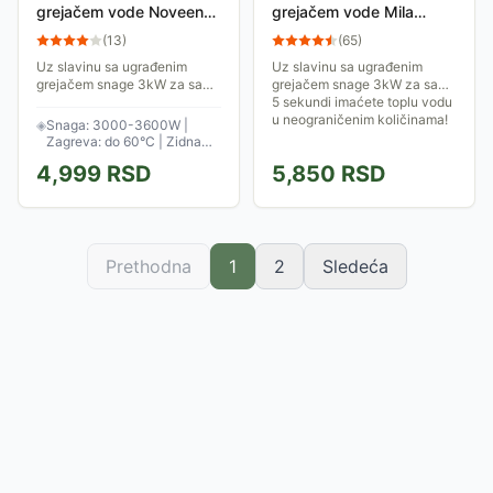
grejačem vode Noveen
grejačem vode Mila
IWH150
SYDR27
(
13
)
(
65
)
Uz slavinu sa ugrađenim
Uz slavinu sa ugrađenim
grejačem snage 3kW za samo
grejačem snage 3kW za samo
nekoliko sekundi imaćete
5 sekundi imaćete toplu vodu
toplu vodu u neograničenim
u neograničenim količinama!
◈
Snaga: 3000-3600W |
količinama! Ova slavina može
Zagreva: do 60°C | Zidna
da zagreje vodu...
montaža
4,999
RSD
5,850
RSD
Prethodna
1
2
Sledeća