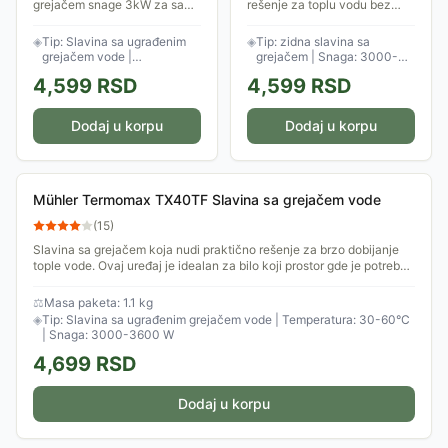
grejačem snage 3kW za samo
rešenje za toplu vodu bez
nekoliko sekundi imaćete
čekanja. Temperatura vode je
toplu vodu u neograničenim
podesiva, u rasponu od 30°C
◈
Tip: Slavina sa ugrađenim
◈
Tip: zidna slavina sa
količinama! Ova slavina može
do 60°C. Zahvaljujući LED
grejačem vode |
grejačem | Snaga: 3000-
da zagreje vodu...
displeju,...
Temperatura: 30-60°C |
3600W | Temperatura: 30-
4,599
RSD
4,599
RSD
Snaga: 3000-3600 W | LED
60°C
displej
Dodaj u korpu
Dodaj u korpu
Mühler Termomax TX40TF Slavina sa grejačem vode
(
15
)
Slavina sa grejačem koja nudi praktično rešenje za brzo dobijanje
tople vode. Ovaj uređaj je idealan za bilo koji prostor gde je potrebna
topla voda...
⚖
Masa paketa: 1.1 kg
◈
Tip: Slavina sa ugrađenim grejačem vode | Temperatura: 30-60°C
| Snaga: 3000-3600 W
4,699
RSD
Dodaj u korpu