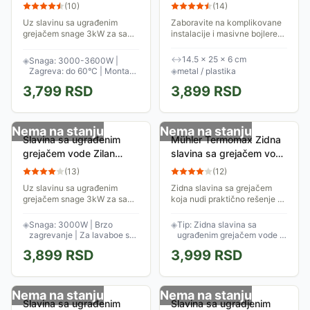
IWH160
vode Noveen PTL1001
(
10
)
(
14
)
Uz slavinu sa ugrađenim
Zaboravite na komplikovane
grejačem snage 3kW za samo
instalacije i masivne bojlere
nekoliko sekundi imaćete
koji zauzimaju dragocen
toplu vodu u neograničenim
prostor. Noveen IWH150 je
↔
14.5 × 25 × 6 cm
◈
Snaga: 3000-3600W |
količinama! Ova slavina može
inovativna slavina sa
Zagreva: do 60°C | Montaža
◈
metal / plastika
da zagreje vodu...
ugrađenim protočnim...
na radnu površinu
3,799
RSD
3,899
RSD
Nema na stanju
Nema na stanju
Slavina sa ugrađenim
Mühler Termomax Zidna
grejačem vode Zilan
slavina sa grejačem vode
ZLN5473
TX43WFD
(
13
)
(
12
)
Uz slavinu sa ugrađenim
Zidna slavina sa grejačem
grejačem snage 3kW za samo
koja nudi praktično rešenje za
nekoliko sekundi imaćete
brzo dobijanje tople vode.
toplu vodu u neograničenim
Ovaj uređaj je idealan za bilo
◈
Snaga: 3000W | Brzo
◈
Tip: Zidna slavina sa
količinama! Namenjena je
koji prostor gde je potrebna
zagrevanje | Za lavaboe sa
ugrađenim grejačem vode |
isključivo za...
topla...
dovodom odozdo
Temperatura: 30-60°C |
3,899
RSD
3,999
RSD
Snaga: 3000-3600 W | LED
displej
Nema na stanju
Nema na stanju
Slavina sa ugrađenim
Slavina sa ugradjenim