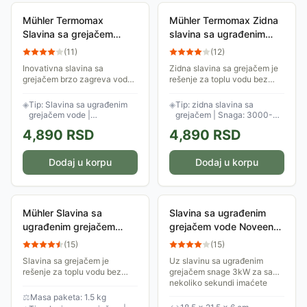
Mühler Termomax
Mühler Termomax Zidna
Slavina sa grejačem
slavina sa ugrađenim
vode TX55FS
grejačem vode TX57FS
(
11
)
(
12
)
Inovativna slavina sa
Zidna slavina sa grejačem je
grejačem brzo zagreva vodu
rešenje za toplu vodu bez
do željene temperature u
čekanja. Temperatura vode je
rasponu od 30°C do 60°C.
podesiva, u rasponu od 30°C
◈
Tip: Slavina sa ugrađenim
◈
Tip: zidna slavina sa
Idealna je za bilo koji prostor
do 60°C. Odličan izbor za one
grejačem vode |
grejačem | Snaga: 3000-
gde je potrebna...
koji...
Temperatura: 30-60°C |
3600W | Temperatura: 30-
4,890
RSD
4,890
RSD
Snaga: 3000-3600 W
60°C
Dodaj u korpu
Dodaj u korpu
Mühler Slavina sa
Slavina sa ugrađenim
ugrađenim grejačem
grejačem vode Noveen
vode MH7733TDF
IWH460
(
15
)
(
15
)
Slavina sa grejačem je
Uz slavinu sa ugrađenim
rešenje za toplu vodu bez
grejačem snage 3kW za samo
čekanja. Temperatura vode je
nekoliko sekundi imaćete
podesiva, u rasponu od 30°C
toplu vodu u neograničenim
⚖
Masa paketa: 1.5 kg
do 60°C. Zahvaljujući LED
količinama! Ova slavina može