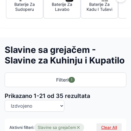
Baterije Za
Baterije Za
Baterije Za
Sudoperu
Lavabo
Kadu I Tuševi
Slavine sa grejačem -
Slavine za Kuhinju i Kupatilo
Filteri
1
Sortiranje proizvoda
Prikazano 1-
21
od
35
rezultata
Aktivni filteri:
Slavine sa grejačem
Clear All