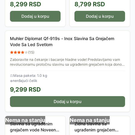
8,299
RSD
8,799
RSD
Dodaj u korpu
Dodaj u korpu
Muhler Diplomat Qf-919s - Inox Slavina Sa Grejačem
Vode Sa Led Svetlom
(
15
)
Zaboravite na čekanje i bacanje hladne vode! Predstavljamo vam
revolucionarnu protočnu slavinu sa ugrađenim grejačem koja donosi
toplu vodu u vašu...
⚖
Masa paketa: 1.0 kg
◈
nerđajući čelik
9,299
RSD
Dodaj u korpu
Nema na stanju
Nema na stanju
Slavina sa ugrađenim
Zidna slavina sa
grejačem vode Noveen
ugrađenim grejačem