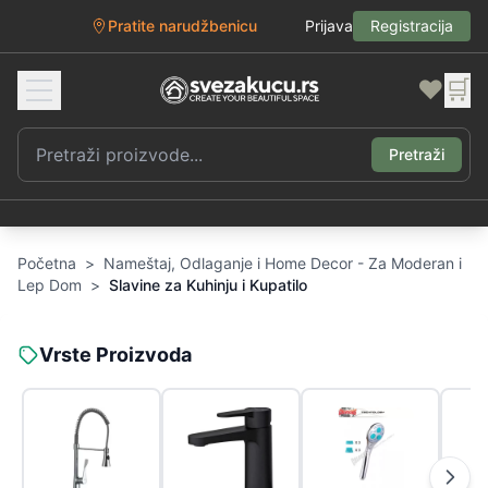
Pratite narudžbenicu
Prijava
Registracija
❤️
🛒
Pretraži
Početna
>
Nameštaj, Odlaganje i Home Decor - Za Moderan i
Lep Dom
>
Slavine za Kuhinju i Kupatilo
Vrste Proizvoda
B