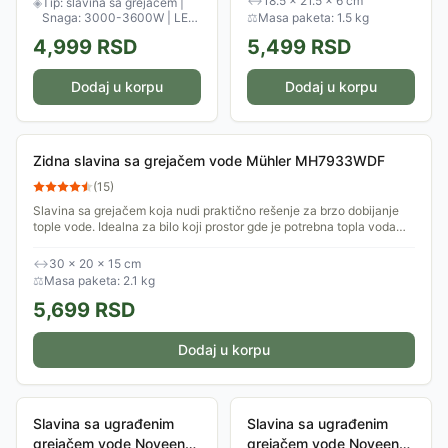
↔
18.5 × 21.5 × 6 cm
◈
Tip: slavina sa grejačem |
displeju, uvek...
da zagreje vodu...
Snaga: 3000-3600W | LED
⚖
Masa paketa: 1.5 kg
displej
4,999
RSD
5,499
RSD
Dodaj u korpu
Dodaj u korpu
Zidna slavina sa grejačem vode Mühler MH7933WDF
(
15
)
Slavina sa grejačem koja nudi praktično rešenje za brzo dobijanje
tople vode. Idealna za bilo koji prostor gde je potrebna topla voda
bez čekanja. Sa...
↔
30 × 20 × 15 cm
⚖
Masa paketa: 2.1 kg
5,699
RSD
Dodaj u korpu
Slavina sa ugrađenim
Slavina sa ugrađenim
grejačem vode Noveen
grejačem vode Noveen