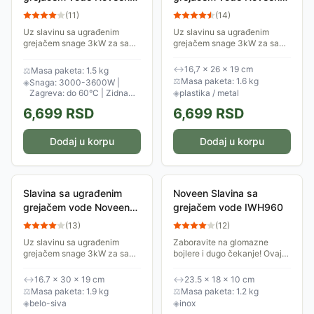
IWH350
IWH360
(
11
)
(
14
)
Uz slavinu sa ugrađenim
Uz slavinu sa ugrađenim
grejačem snage 3kW za samo
grejačem snage 3kW za samo
nekoliko sekundi imaćete
nekoliko sekundi imaćete
toplu vodu u neograničenim
toplu vodu u neograničenim
↔
16,7 × 26 × 19 cm
⚖
Masa paketa: 1.5 kg
količinama! Ova slavina može
količinama! Ova slavina može
⚖
Masa paketa: 1.6 kg
◈
Snaga: 3000-3600W |
da zagreje vodu...
da zagreje vodu...
Zagreva: do 60°C | Zidna
◈
plastika / metal
montaža
6,699
RSD
6,699
RSD
Dodaj u korpu
Dodaj u korpu
Slavina sa ugrađenim
Noveen Slavina sa
grejačem vode Noveen
grejačem vode IWH960
IWH370
(
13
)
(
12
)
Uz slavinu sa ugrađenim
Zaboravite na glomazne
grejačem snage 3kW za samo
bojlere i dugo čekanje! Ovaj
nekoliko sekundi imaćete
uređaj ne samo da pruža
toplu vodu u neograničenim
trenutnu toplu vodu do 60°C,
↔
16.7 × 30 × 19 cm
↔
23.5 × 18 × 10 cm
količinama! Ova slavina može
već unosi dozu luksuza u
⚖
Masa paketa: 1.9 kg
⚖
Masa paketa: 1.2 kg
da zagreje vodu...
svaku kuhinju,...
◈
belo-siva
◈
inox