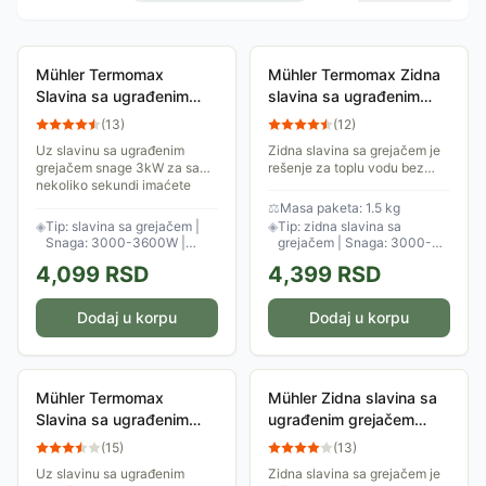
Mühler Termomax
Mühler Termomax Zidna
Slavina sa ugrađenim
slavina sa ugrađenim
grejačem vode TX42TFD
grejačem vode TX41WF
(
13
)
(
12
)
Uz slavinu sa ugrađenim
Zidna slavina sa grejačem je
grejačem snage 3kW za samo
rešenje za toplu vodu bez
nekoliko sekundi imaćete
čekanja. Temperatura vode je
toplu vodu u neograničenim
podesiva, u rasponu od 30°C
⚖
Masa paketa: 1.5 kg
količinama! Ova slavina može
do 60°C. Odličan izbor za one
◈
Tip: slavina sa grejačem |
◈
Tip: zidna slavina sa
da zagreje vodu...
koji...
Snaga: 3000-3600W |
grejačem | Snaga: 3000-
Temperatura: 30-60°C
3600W | Temperatura: 30-
4,099
RSD
4,399
RSD
60°C
Dodaj u korpu
Dodaj u korpu
Mühler Termomax
Mühler Zidna slavina sa
Slavina sa ugrađenim
ugrađenim grejačem
grejačem vode
vode MH7533WDF
(
15
)
(
13
)
MH7433TDF
Uz slavinu sa ugrađenim
Zidna slavina sa grejačem je