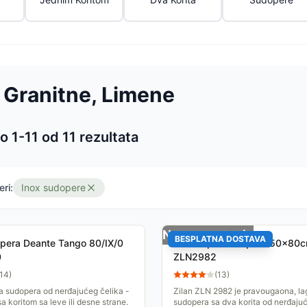
 Granitne, Limene
o 1-
11
od
11
rezultata
 proizvoda
eri:
Inox sudopere
Nema na stanju
BESPLATNA DOSTAVA
pera Deante Tango 80/IX/0
Inox dupla sudopera 50x80c
0
ZLN2982
14
)
(
13
)
a sudopera od nerđajućeg čelika -
Zilan ZLN 2982 je pravougaona, l
 sa koritom sa leve ili desne strane.
sudopera sa dva korita od nerđajuć