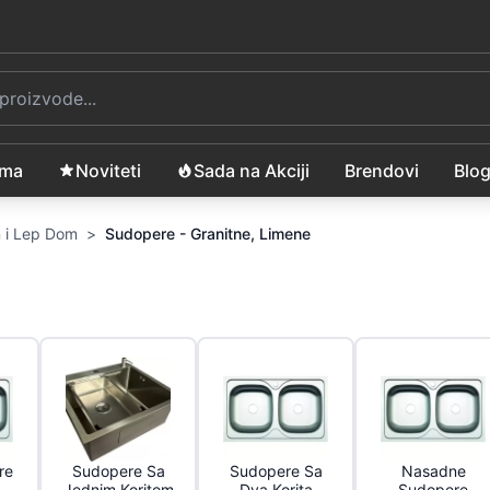
ama
Noviteti
Sada na Akciji
Brendovi
Blo
 i Lep Dom
>
Sudopere - Granitne, Limene
re
Sudopere Sa
Sudopere Sa
Nasadne
Jednim Koritom
Dva Korita
Sudopere