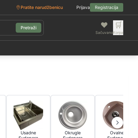
Pratite narudžbenicu
Prijava
Registracija
❤️
🛒
Pretraži
Sačuvano
Korpa
g
Usadne
Okrugle
Ovalne
Sudopere
Sudopere
Sudopere