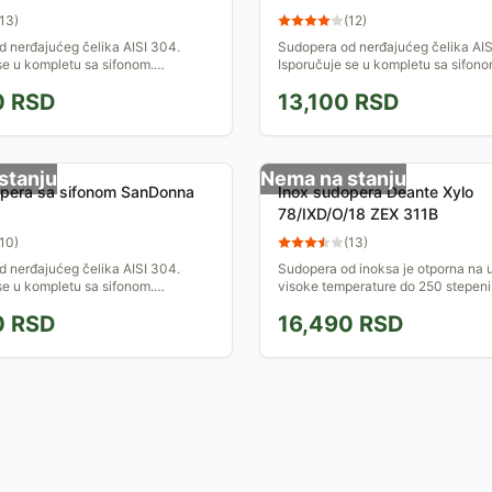
13
)
(
12
)
 nerđajućeg čelika AISI 304.
Sudopera od nerđajućeg čelika AIS
se u kompletu sa sifonom.
Isporučuje se u kompletu sa sifono
 u Turskoj.
Proizvedeno u Turskoj.
0
RSD
13,100
RSD
stanju
Nema na stanju
opera sa sifonom SanDonna
Inox sudopera Deante Xylo
78/IXD/O/18 ZEX 311B
10
)
(
13
)
 nerđajućeg čelika AISI 304.
Sudopera od inoksa je otporna na 
se u kompletu sa sifonom.
visoke temperature do 250 stepeni 
 u Turskoj.
termički šok.
0
RSD
16,490
RSD