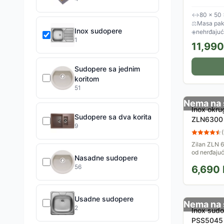
↔
80 × 50 
⚖
Masa pake
Inox sudopere
◈
nehrđajući
1
11,990
Sudopere sa jednim
koritom
51
Nema na 
Inox okru
Sudopere sa dva korita
ZLN6300
9
(
Zilan ZLN 6
od nerđajuć
Nasadne sudopere
cm, a korit
56
6,690
Usadne sudopere
Nema na 
2
Inox sud
PSS5045