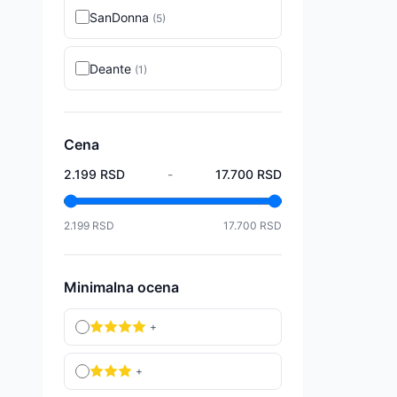
SanDonna
(
5
)
Deante
(
1
)
Cena
2.199
RSD
-
17.700
RSD
2.199
RSD
17.700
RSD
Minimalna ocena
+
+