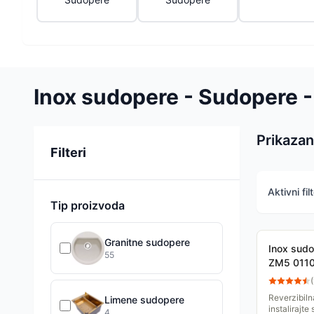
Inox sudopere - Sudopere -
Prikazan
Sortiranje
Filteri
Aktivni filt
Tip proizvoda
Granitne sudopere
Inox sudo
55
ZM5 011
(
Reverzibiln
Limene sudopere
instalirajte
4