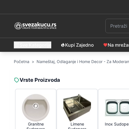
Sve Kategorije
Kupi Zajedno
Na mrež
Početna
>
Nameštaj, Odlaganje i Home Decor - Za Moderan
Vrste Proizvoda
Granitne
Limene
Inox Sudope
Sudopere
Sudopere