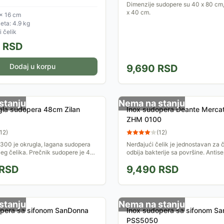
Dimenzije sudopere su 40 x 80 cm,
x 40 cm.
× 16 cm
ta: 4.9 kg
 čelik
RSD
Dodaj u korpu
9,690
RSD
stanju
Nema na stanju
gla sudopera 48cm Zilan
Inox sudopera Deante Mercat
ZHM 0100
12
)
(
12
)
300 je okrugla, lagana sudopera
Nerđajući čelik je jednostavan za č
eg čelika. Prečnik sudopere je 48
odbija bakterije sa površine. Antise
a 37cm.
premaz garantuje visok nivo higije
RSD
9,490
RSD
održavanja.
stanju
Nema na stanju
opera sa sifonom SanDonna
Inox sudopera sa sifonom S
PSS5050