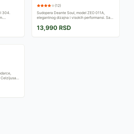
(
12
)
I 304.
Sudopera Deante Soul, model ZEO 011A,
m.
elegantnog dizajna i visokih performansi. Sa
svojim jedinstvenim karakteristikama, ova
13,990
RSD
sudopera će unaprediti...
udarce,
Celzijusa i