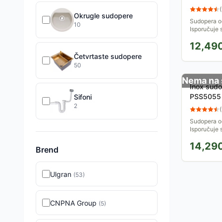
(
Okrugle sudopere
Sudopera od
10
Isporučuje 
Proizvedeno
12,49
Četvrtaste sudopere
50
Nema na 
Inox sud
PSS5055
Sifoni
2
(
Sudopera od
Isporučuje 
Proizvedeno
14,29
Brend
Ulgran
(
53
)
CNPNA Group
(
5
)