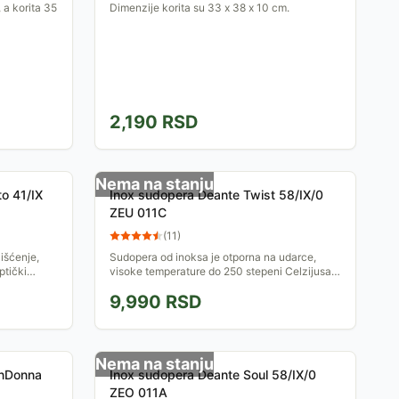
 a korita 35
Dimenzije korita su 33 x 38 x 10 cm.
2,190
RSD
Nema na stanju
o 41/IX
Inox sudopera Deante Twist 58/IX/0
ZEU 011C
(
11
)
išćenje,
Sudopera od inoksa je otporna na udarce,
ptički
visoke temperature do 250 stepeni Celzijusa i
ne i lakoću
termički šok.
9,990
RSD
Nema na stanju
anDonna
Inox sudopera Deante Soul 58/IX/0
ZEO 011A