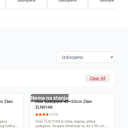
Clear All
Nema na stanju
m Zilan
Inox sudopera 40x50cm Zilan
ZLN0148
(
11
)
agana
Zilan ZLN 0148 je mala, lagana, plitka
eg čelika.
sudopera. Ukupne dimenzije su 40 x 50 cm.