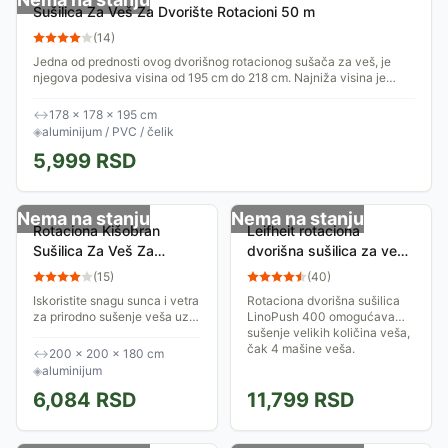
Sušilica Za Veš Za Dvorište Rotacioni 50 m
(
14
)
Jedna od prednosti ovog dvorišnog rotacionog sušača za veš, je
njegova podesiva visina od 195 cm do 218 cm. Najniža visina je
posebno pogodna za...
↔
178 × 178 × 195 cm
◈
aluminijum / PVC / čelik
5,999
RSD
Nema na stanju
Nema na stanju
Rotaciona Kišobran
Leifheit rotaciona
Sušilica Za Veš Za
dvorišna sušilica za veš
Dvorište 42 m
LinoPush 40m LF 85355
(
15
)
(
40
)
Iskoristite snagu sunca i vetra
Rotaciona dvorišna sušilica
za prirodno sušenje veša uz
LinoPush 400 omogućava
ovu robusnu i prostranu
sušenje velikih količina veša,
<strong>baštensku
čak 4 mašine veša.
↔
200 × 200 × 180 cm
sušilicu</strong>. Sa ukupno
◈
aluminijum
<strong>42 metra...
6,084
RSD
11,799
RSD