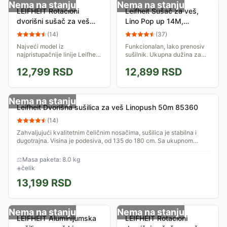
Nema na stanju
Nema na stanju
LEIFHEIT Rotacioni
Leifheit Sušač za veš,
dvorišni sušač za veš
Lino Pop up 14M,
LINOLIFT 60M 85351
rotacioni LF 82500
(
14
)
(
37
)
Najveći model iz
Funkcionalan, lako prenosiv
najpristupačnije linije Leifheit
sušilnik. Ukupna dužina za
Comfort dvorišnih sušilica.
sušenje 14m. Kapacitet veša
12,799
RSD
12,899
RSD
Aluminijumska konstrukcija.
za sušenje 14kg. Na sušilnik
Omogučava sušenje do 6
staju dve mašine veša.
mašina opranog veša....
Idealan za...
Nema na stanju
Leifheit Dvorišna sušilica za veš Linopush 50m 85360
(
14
)
Zahvaljujući kvalitetnim čeličnim nosačima, sušilica je stabilna i
dugotrajna. Visina je podesiva, od 135 do 180 cm. Sa ukupnom
dužinom žice od čak...
⚖
Masa paketa: 8.0 kg
◈
čelik
13,199
RSD
Nema na stanju
Nema na stanju
LEIFHEIT Aluminijumska
LEIFHEIT Rotacioni