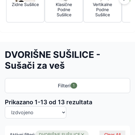
Zidne Sušilice
Klasične
Vertikalne
D
Podne
Podne
Sušilice
Sušilice
DVORIŠNE SUŠILICE -
Sušači za veš
Filteri
1
Sortiranje proizvoda
Prikazano 1-
13
od
13
rezultata
Aktivni filteri:
DVORIŠNE SUŠILICE
Clear All