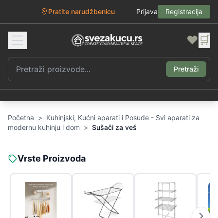
Pratite narudžbenicu
Prijava
Registracija
❤️
🛒
Pretraži
Početna
>
Kuhinjski, Kućni aparati i Posuđe - Svi aparati za
modernu kuhinju i dom
>
Sušači za veš
Vrste Proizvoda