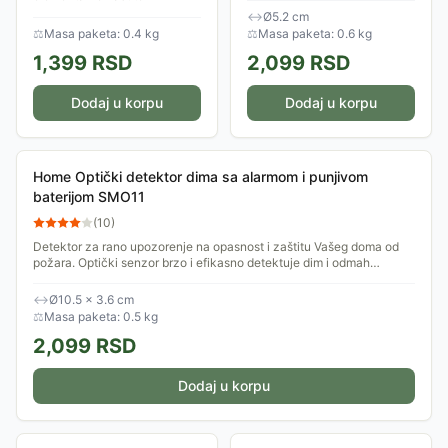
stambenog ili poslovnog
detekciji zasnovanoj na
↔
Ø5.2 cm
prostora. Prilikom otvaranja
optičkom principu.
⚖
Masa paketa: 0.4 kg
⚖
Masa paketa: 0.6 kg
vrata ili...
Zahvaljujući snažnoj sireni od
1,399
RSD
2,099
RSD
85 dB,...
Dodaj u korpu
Dodaj u korpu
Home Optički detektor dima sa alarmom i punjivom
baterijom SMO11
(
10
)
Detektor za rano upozorenje na opasnost i zaštitu Vašeg doma od
požara. Optički senzor brzo i efikasno detektuje dim i odmah
upozorava na opasnost od...
↔
Ø10.5 × 3.6 cm
⚖
Masa paketa: 0.5 kg
2,099
RSD
Dodaj u korpu