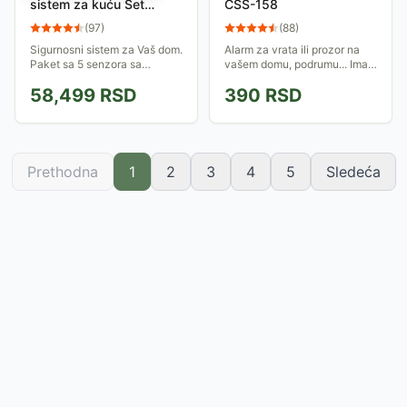
sistem za kuću Set
CSS-158
Fibaro Starter KIT EU
(
97
)
(
88
)
025379
Sigurnosni sistem za Vaš dom.
Alarm za vrata ili prozor na
Paket sa 5 senzora sa
vašem domu, podrumu... Ima
centralom Home Center Lite
funkciju prijatne najave
58,499
RSD
390
RSD
koja služi za kontrolu. Set
ulaska u prodavnicu, salon...
sadrži još i senzor poplave,
Odabrani zvuk se oglašava
dima,...
ako se...
Prethodna
1
2
3
4
5
Sledeća