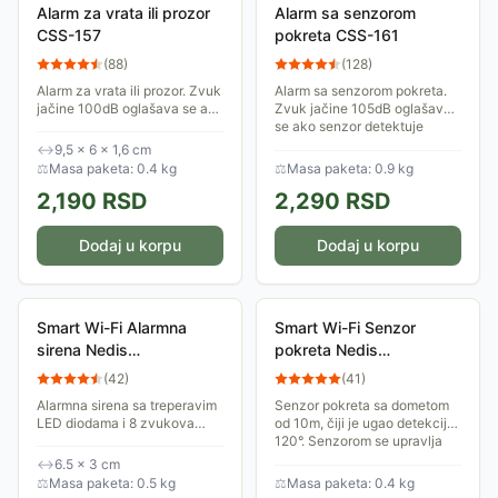
Alarm za vrata ili prozor
Alarm sa senzorom
CSS-157
pokreta CSS-161
(
88
)
(
128
)
Alarm za vrata ili prozor. Zvuk
Alarm sa senzorom pokreta.
jačine 100dB oglašava se ako
Zvuk jačine 105dB oglašava
se alarmna jedinica udalji od
se ako senzor detektuje
magneta. Alarm dolazi sa dva
pokret u krugu od 5-8 metara.
↔
9,5 × 6 × 1,6 cm
daljinska upravljača. Brzo i...
Isporučuje se sa daljinskim
⚖
Masa paketa: 0.4 kg
⚖
Masa paketa: 0.9 kg
upravljačem.
2,190
RSD
2,290
RSD
Dodaj u korpu
Dodaj u korpu
Smart Wi-Fi Alarmna
Smart Wi-Fi Senzor
sirena Nedis
pokreta Nedis
WIFISI10CWT
WIFISM10CWT
(
42
)
(
41
)
Alarmna sirena sa treperavim
Senzor pokreta sa dometom
LED diodama i 8 zvukova
od 10m, čiji je ugao detekcije
može se koristiti kao zvono ili
120°. Senzorom se upravlja
kao upozorenje da je kretanje
preko aplikacije za Android i
↔
6.5 × 3 cm
detektovano pomoću senzora
iOS.
⚖
Masa paketa: 0.5 kg
⚖
Masa paketa: 0.4 kg
pokreta.