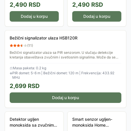
2,490
RSD
2,490
RSD
Dodaj u korpu
Dodaj u korpu
Bežični signalizator ulaza HSB120R
(
11
)
Bežični signalizator ulaza sa PIR senzorom. U slučaju detekcije
kretanja obaveštava zvučnim i svetlosnim signalima. Može da se
isključi preko...
⚖
Masa paketa: 0.2 kg
◈
PIR domet: 5-6 m | Bežični domet: 120 m | Frekvencija: 433.92
MHz
2,699
RSD
Dodaj u korpu
Detektor ugljen
Smart senzor ugljen-
monoksida sa zvučnim
monoksida Home
upozorenjem Home
CO10SMART