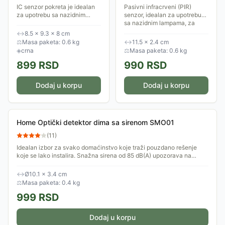
IC senzor pokreta je idealan
Pasivni infracrveni (PIR)
za upotrebu sa nazidnim
senzor, idealan za upotrebu
lampama, za automatsko
sa nazidnim lampama, za
uključivanje i isključivanje
automatsko uključivanje i
↔
8.5 × 9.3 × 8 cm
svetla u dvorištima, u ulazima,
isključivanje svetla u
⚖
Masa paketa: 0.6 kg
↔
11.5 × 2.4 cm
na stazama...
zatvorenim...
◈
crna
⚖
Masa paketa: 0.6 kg
899
RSD
990
RSD
Dodaj u korpu
Dodaj u korpu
Home Optički detektor dima sa sirenom SMO01
(
11
)
Idealan izbor za svako domaćinstvo koje traži pouzdano rešenje
koje se lako instalira. Snažna sirena od 85 dB(A) upozorava na
prisustvo dima....
↔
Ø10.1 × 3.4 cm
⚖
Masa paketa: 0.4 kg
999
RSD
Dodaj u korpu