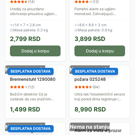
(
14
)
(
12
)
CO10LCD
Uređaj za pouzdano
Pametni alarm za ugljen-
otkrivanje prisustva ugljen
monoksid. Zahvaljujući
monoksida i upozoravanje na
kompatibilnosti Tuya Smart i
opasnost. Usklađen je sa
Smart Life aplikacijama, može
↔
14 × 7 × 2.8 cm
↔
8.6 × 8.6 × 3 cm
standardom EN 50291-
se lako integrisati u Vaš
⚖
Masa paketa: 0.3 kg
⚖
Masa paketa: 0.6 kg
1:2018, garantujući visok...
sistem pametne...
2,799
RSD
3,899
RSD
Dodaj u korpu
Dodaj u korpu
Nema na stanju
Nema na stanju
BESPLATNA DOSTAVA
BESPLATNA DOSTAVA
Bežični detektor dima
Fibaro detektor dima i
Brennenstuhl 1290080
požara 025248
(
12
)
(
64
)
Bežični detektor čiji je
Ultra laki fotoelektrični senzor
zadatak da vas snažnim
koji pored dima registruje i
zvučnim signalom upozori na
temperaturu. Napaja se
1,499
RSD
8,990
RSD
prisustvo dima u prostoriji.
baterijom. Poseduje RBG i
Radi na baterije i potpuno je
zvučnu signalizaciju. Bežičan
nezavisan od...
je i ima...
Nema na stanju
Nema na stanju
BESPLATNA DOSTAVA
Pametni Sigurnosni
Alarm za vrata ili prozor