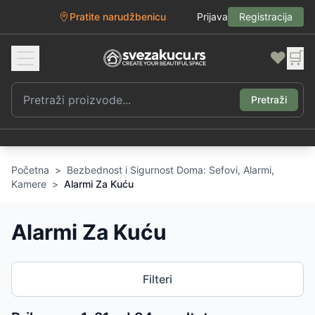
Pratite narudžbenicu
Prijava
Registracija
❤️
🛒
Pretraži
Početna
>
Bezbednost i Sigurnost Doma: Sefovi, Alarmi,
Kamere
>
Alarmi Za Kuću
Alarmi Za Kuću
Filteri