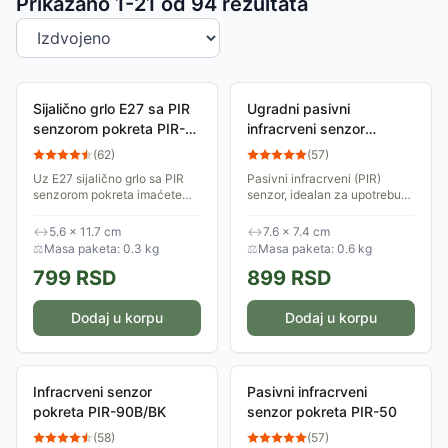
Sortiranje proizvoda
Prikazano 1-
21
od
94
rezultata
Sijalično grlo E27 sa PIR
Ugradni pasivni
senzorom pokreta PIR-
infracrveni senzor
B50
pokreta PIR-70C
(
62
)
(
57
)
Uz E27 sijalično grlo sa PIR
Pasivni infracrveni (PIR)
senzorom pokreta imaćete
senzor, idealan za upotrebu
sijalicu koja se uključuje
sa nazidnim lampama, za
nakon detekcije pokreta u
automatsko uključivanje i
↔
5.6 × 11.7 cm
↔
7.6 × 7.4 cm
prostoriji. Ugao detekcije
isključivanje svetla u
⚖
Masa paketa: 0.3 kg
⚖
Masa paketa: 0.6 kg
360°, domet do...
zatvorenim...
799
RSD
899
RSD
Dodaj u korpu
Dodaj u korpu
Infracrveni senzor
Pasivni infracrveni
pokreta PIR-90B/BK
senzor pokreta PIR-50
(
58
)
(
57
)