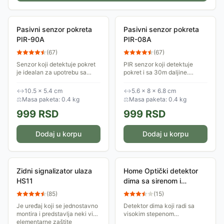
Pasivni senzor pokreta
Pasivni senzor pokreta
PIR-90A
PIR-08A
(
67
)
(
67
)
Senzor koji detektuje pokret
PIR senzor koji detektuje
je idealan za upotrebu sa
pokret i sa 30m daljine.
lampama. Podesiva daljina
Idealan je za upotrebu sa
detekcije pokreta, vreme rada
lampama. Podesivo vreme
↔
10.5 × 5.4 cm
↔
5.6 × 8 × 6.8 cm
i osetljivost na svetlo.
rada i osetljivost na svetlo.
⚖
Masa paketa: 0.4 kg
⚖
Masa paketa: 0.4 kg
999
RSD
999
RSD
Dodaj u korpu
Dodaj u korpu
Zidni signalizator ulaza
Home Optički detektor
HS11
dima sa sirenom i
punjivom baterijom
(
85
)
(
15
)
SMO10
Je uređaj koji se jednostavno
Detektor dima koji radi sa
montira i predstavlja neki vid
visokim stepenom
elementarne zaštite
pouzdanosti zahvaljujući