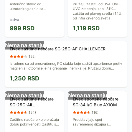
Asferično staklo od
Pružaju zaštitu od UVA, UVB,
ultratankog akrila sa
UVC zracenja, kao i 81%
dioptrijom, nelomljiva, lagani
zaštitu od plavog svetla i 14%
okvir, maksimalno savitljive
od infra crvenog svetla.
◈
siva
drške + futrola, vrpca za
Otporne su na udar velike
999
RSD
1,119
RSD
nošenje oko vrata i...
brzine....
Nema na stanju
Elvex zaštitne naočare SG-25C-AF CHALLENGER
(
152
)
Izrađene su od presvučenog PC stakla koje sadrži apsorbense protiv
magljenja i otpornije je na grebanje i hemikalije. Pružaju dobru
pokrivenost i...
1,250
RSD
Nema na stanju
Nema na stanju
Elvex zaštitne naočare
Elvex sportske naočare
SG-25C-All
SG-34 I/O Blue AXIOM
CHALLENGER
(
154
)
(
116
)
Zaštitne naočare koje pružaju
Predstavljaju spoj
dobru pokrivenost i zaštitu sa
savremenog dizajna i
svih strana. Pogodne su za
funkcionalnosti. Pogodne su i