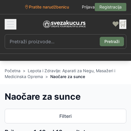
Pratite narudžbenicu
Prijava
Registracija
❤️
🛒
Pretraži
Početna
>
Lepota i Zdravlje: Aparati za Negu, Masažeri i
Medicinska Oprema
>
Naočare za sunce
Naočare za sunce
Filteri