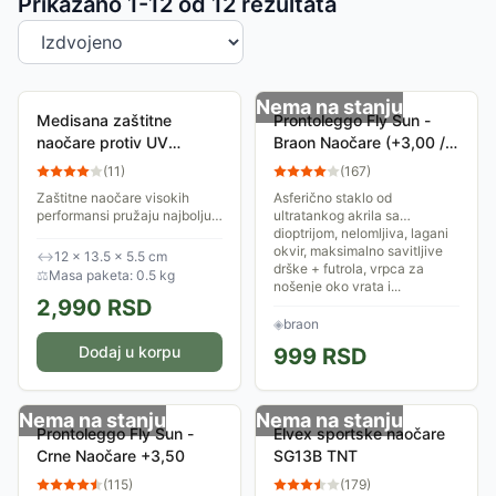
Sortiranje proizvoda
Prikazano 1-
12
od
12
rezultata
Nema na stanju
Medisana zaštitne
Prontoleggo Fly Sun -
naočare protiv UV
Braon Naočare (+3,00 /
zračenja UV525
+3,50)
(
11
)
(
167
)
Zaštitne naočare visokih
Asferično staklo od
performansi pružaju najbolju
ultratankog akrila sa
zaštitu od punog spektra UV
dioptrijom, nelomljiva, lagani
zračenja do 400 nm i od
okvir, maksimalno savitljive
↔
12 × 13.5 × 5.5 cm
plavog svetla između 400 i
drške + futrola, vrpca za
⚖
Masa paketa: 0.5 kg
525 nm
nošenje oko vrata i...
2,990
RSD
◈
braon
Dodaj u korpu
999
RSD
Nema na stanju
Nema na stanju
Prontoleggo Fly Sun -
Elvex sportske naočare
Crne Naočare +3,50
SG13B TNT
(
115
)
(
179
)