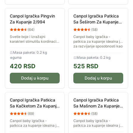
Canpol Igračka Pingvin
Canpol Igračka Patkica
Za Kupanje 2/994
Sa Šeširom Za Kupanje
2/990
(
64
)
(
58
)
Svetle boje i izražajni
Canpol baby igračka -
karakteri stimulišu kordinaciju
patkica za kupanje idealna je
kod bebe. Mala deca
za razvijanje sposobnosti kao
otkrivaju svet preko zabavnih
što su prepoznavanje boja. Za
⚖
Masa paketa: 0.2 kg
igračaka
decu uzrasta od 3m+
◈
guma
⚖
Masa paketa: 0.2 kg
420
RSD
525
RSD
Dodaj u korpu
Dodaj u korpu
Canpol Igračka Patkica
Canpol Igračka Patkica
Sa Kačketom Za Kupanje
Sa Mašnom Za Kupanje
2/990
2/990
(
69
)
(
58
)
Canpol baby igračka -
Canpol baby igračka -
patkica za kupanje idealna je
patkica za kupanje idealna je
za razvijanje sposobnosti kao
za razvijanje sposobnosti kao