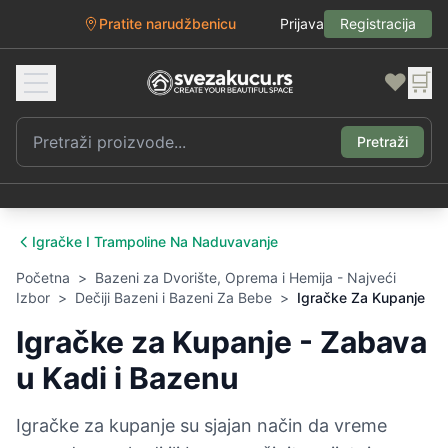
Pratite narudžbenicu
Prijava
Registracija
❤️
🛒
Pretraži
Igračke I Trampoline Na Naduvavanje
Početna
>
Bazeni za Dvorište, Oprema i Hemija - Najveći
Izbor
>
Dečiji Bazeni i Bazeni Za Bebe
>
Igračke Za Kupanje
Igračke za Kupanje - Zabava
u Kadi i Bazenu
Igračke za kupanje su sjajan način da vreme