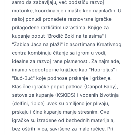
samo da zabavljaju, već podstiču razvoj
motorike, koordinacije i mašte kod najmlađih. U
našoj ponudi pronađete raznovrsne igračke
prilagođene različitim uzrastima. Knjige za
kupanje poput "Brodić Boki na talasima" i
"Žabica Jaca na plaži" iz asortimana Kreativnog
centra kombinuju čitanje sa igrom u vodi,
idealne za razvoj rane pismenosti. Za najmlađe,
imamo vodootporne knjižice kao "Hop-pljus" i
"Buć-Buć" koje podnose prskanje i griženje.
Klasične igračke poput patkica (Canpol Baby),
setova za kupanje (KSKIDS) i vodenih životinja
(delfini, ribice) uvek su omiljene jer plivaju,
prskaju i čine kupanje manje stresnim. Ove
igračke su izrađene od bezbednih materijala,
bez oštrih ivica, savršene za male ručice. Pri