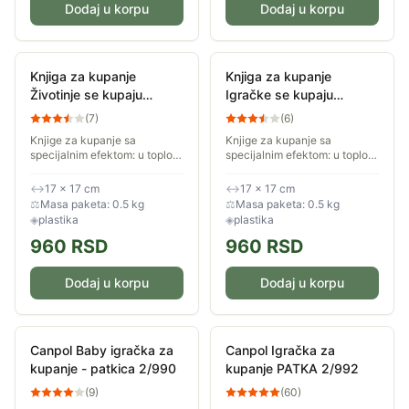
Dodaj u korpu
Dodaj u korpu
Knjiga za kupanje
Knjiga za kupanje
Životinje se kupaju
Igračke se kupaju
Kreativni centar
Kreativni centar
(
7
)
(
6
)
Knjige za kupanje sa
Knjige za kupanje sa
specijalnim efektom: u toploj
specijalnim efektom: u toploj
vodi mrlje magično nestaju!
vodi mrlje magično nestaju!
Najmlađi čitaoci će uživati u
Najmlađi čitaoci će uživati u
↔
17 × 17 cm
↔
17 × 17 cm
zajedničkom kupanju s
zajedničkom kupanju s
⚖
Masa paketa: 0.5 kg
⚖
Masa paketa: 0.5 kg
junacima ove...
junacima ove...
◈
plastika
◈
plastika
960
RSD
960
RSD
Dodaj u korpu
Dodaj u korpu
Canpol Baby igračka za
Canpol Igračka za
kupanje - patkica 2/990
kupanje PATKA 2/992
(
9
)
(
60
)