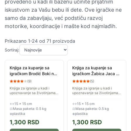
provedeno u kadi ili bazenu učinite prijatnim
iskustvom za Vašu bebu ili dete. Ove igračke ne
samo da zabavljaju, već podstiču razvoj
motorike, koordinacije i mašte kod najmlađih.
Prikazano
1
-
24
od
71
proizvoda
Sortiraj:
Knjiga za kupanje sa
Knjiga za kupanje sa
igračkom Brodić Boki na
igračkom Žabica Jaca na
talasima Kreativni centar
plaži Kreativni centar
(
9
)
(
5
)
Knjiga za igranje u kadi i
Knjiga za igranje u kadi i
upoznavanje sa životinjama
upoznavanje sa životinjama
koje žive u vodi. Komplet
koje žive u vodi. Komplet
sadrži i poklon igračku.
sadrži i poklon igračku.
↔
15 × 15 cm
↔
15 × 15 cm
⚖
Masa paketa: 0.5 kg
⚖
Masa paketa: 0.5 kg
◈
plastika
◈
plastika
1,300
RSD
1,300
RSD