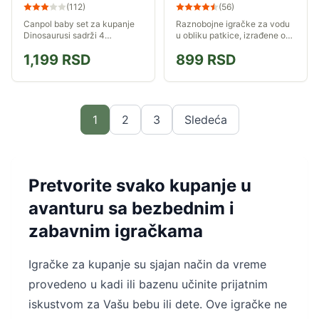
2/995
(
112
)
(
56
)
Canpol baby set za kupanje
Raznobojne igračke za vodu
Dinosaurusi sadrži 4
u obliku patkice, izrađene od
igračkice, koje su idealne za
kvalitetne, postojane gume.
1,199
RSD
899
RSD
razvijanje sposobnosti kao
što je prepoznavanje boja
1
2
3
Sledeća
Pretvorite svako kupanje u
avanturu sa bezbednim i
zabavnim igračkama
Igračke za kupanje su sjajan način da vreme
provedeno u kadi ili bazenu učinite prijatnim
iskustvom za Vašu bebu ili dete. Ove igračke ne