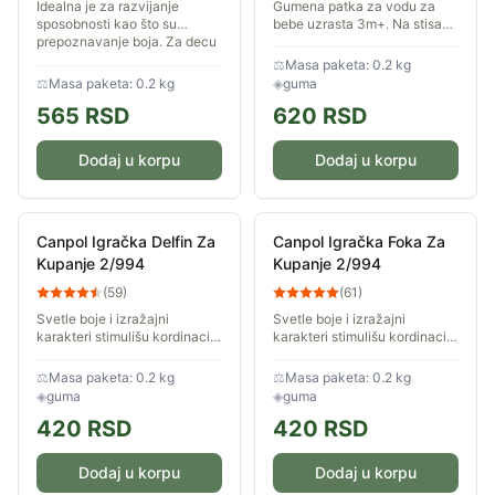
Idealna je za razvijanje
Gumena patka za vodu za
sposobnosti kao što su
bebe uzrasta 3m+. Na stisak
prepoznavanje boja. Za decu
zaskviči. Napravljena od
uzrasta od 3m+. Pluta u vodi.
sigurnih materijala.
⚖
Masa paketa: 0.2 kg
Simpatičan, prijateljski lik
⚖
Masa paketa: 0.2 kg
◈
guma
565
RSD
620
RSD
Dodaj u korpu
Dodaj u korpu
Canpol Igračka Delfin Za
Canpol Igračka Foka Za
Kupanje 2/994
Kupanje 2/994
(
59
)
(
61
)
Svetle boje i izražajni
Svetle boje i izražajni
karakteri stimulišu kordinaciju
karakteri stimulišu kordinaciju
kod bebe. Mala deca
kod bebe. Mala deca
otkrivaju svet preko zabavnih
otkrivaju svet preko zabavnih
⚖
Masa paketa: 0.2 kg
⚖
Masa paketa: 0.2 kg
igračaka
igračaka
◈
guma
◈
guma
420
RSD
420
RSD
Dodaj u korpu
Dodaj u korpu