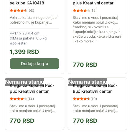
se kupa KA10418
pljus Kreativni centar
(
93
)
(
12
)
Vejn se zaista mnogo uprljao i
Stavi me u vodu i posmatraj
potrebno mu je kupanje!
kako menjam boju! U ovoj
Potopite se zajedno u toplu
čarobnoj slikovnici za
vodu i videćeš kako fleke
kupanje otkrijte kako pingvin
↔
17 × 23 × 4 cm
nestaju! Fleke se ponovo
skače u vodu, kako vidra roni
⚖
Masa paketa: 0.5 kg
pojavljuju kada...
i kako morski...
◈
poliestar
1,399
RSD
Dodaj u korpu
770
RSD
Nema na stanju
Nema na stanju
Knjiga za kupanje Puć-
Knjiga za kupanje Buć-
puć Kreativni centar
Buć Kreativni centar
(
14
)
(
10
)
Stavi me u vodu i posmatraj
Stavi me u vodu i posmatraj
kako menjam boju! U ovoj
kako menjam boju! U ovoj
čarobnoj slikovnici za
čarobnoj slikovnici za
770
RSD
770
RSD
kupanje otkrijte kako krokodil
kupanje otkrijte kako žabica
škljoca, kako nilski konj zeva
skače u vodu, kako pače
i kako...
pliva do mame i kako...