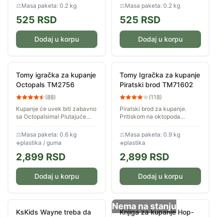
što su prepoznavanje boja. Za
što su prepoznavanje boja. Za
⚖
Masa paketa: 0.2 kg
⚖
Masa paketa: 0.2 kg
decu uzrasta od 3m+
decu uzrasta od 3m+
525
RSD
525
RSD
Dodaj u korpu
Dodaj u korpu
Tomy igračka za kupanje
Tomy Igračka za kupanje
Octopals TM2756
Piratski brod TM71602
(
88
)
(
118
)
Kupanje će uvek biti zabavno
Piratski brod za kupanje.
sa Octopalsima! Plutajuće
Pritiskom na oktopoda
ostrvo sa mamom i 8 beba
pojavljuje se mlaz vode,
oktopusa koje se mogu
sipanjem vode na točak čini
⚖
Masa paketa: 0.6 kg
⚖
Masa paketa: 0.9 kg
prilepiti na pločice pored kade
da se on okreće, dok top
◈
plastika / guma
◈
plastika
a mogu služiti...
ispaljuje vodu.
2,899
RSD
2,899
RSD
Dodaj u korpu
Dodaj u korpu
Nema na stanju
KsKids Wayne treba da
Knjiga za kupanje Hop-