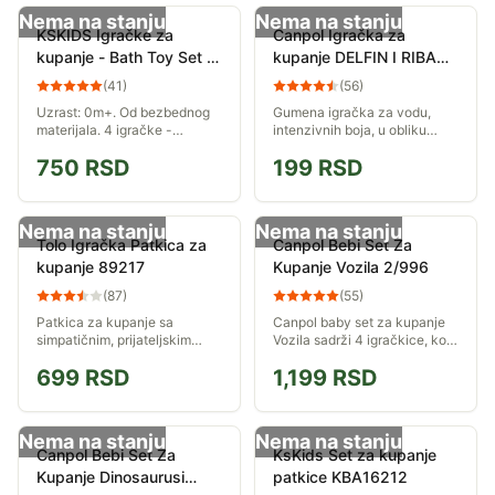
Nema na stanju
Nema na stanju
KSKIDS Igračke za
Canpol Igračka za
kupanje - Bath Toy Set -
kupanje DELFIN I RIBA
KA10582
2/993
(
41
)
(
56
)
Uzrast: 0m+. Od bezbednog
Gumena igračka za vodu,
materijala. 4 igračke -
intenzivnih boja, u obliku
kornjača, kit, riba i žaba.
delfina ili ribe, za bebe
750
RSD
199
RSD
uzrasta 3m+. Napravljena od
sigurnih materijala.
Nema na stanju
Nema na stanju
Tolo Igračka Patkica za
Canpol Bebi Set Za
kupanje 89217
Kupanje Vozila 2/996
(
87
)
(
55
)
Patkica za kupanje sa
Canpol baby set za kupanje
simpatičnim, prijateljskim
Vozila sadrži 4 igračkice, koje
likom. Miriše na vanilu. Pluta
su idealne za razvijanje
699
RSD
1,199
RSD
na vodi.
sposobnosti kao što je
prepoznavanje boja
Nema na stanju
Nema na stanju
Canpol Bebi Set Za
KsKids Set za kupanje
Kupanje Dinosaurusi
patkice KBA16212