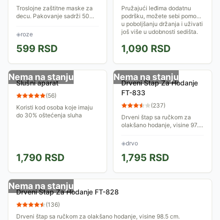
Troslojne zaštitne maske za
Pružajući leđima dodatnu
decu. Pakovanje sadrži 50
podršku, možete sebi pomoći
maski roze boje.
u poboljšanju držanja i uživati
još više u udobnosti sedišta.
◈
roze
Potpora za pravilno sedenje
599
RSD
1,090
RSD
je...
Nema na stanju
Nema na stanju
Slušni aparat
Drveni Štap Za Hodanje
FT-833
(
56
)
(
237
)
Koristi kod osoba koje imaju
do 30% oštećenja sluha
Drveni štap sa ručkom za
olakšano hodanje, visine 97.5
cm.
◈
drvo
1,790
RSD
1,795
RSD
Nema na stanju
Drveni Štap Za Hodanje FT-828
(
136
)
Drveni štap sa ručkom za olakšano hodanje, visine 98.5 cm.