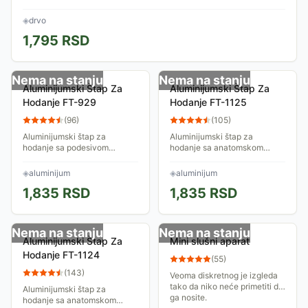
◈
drvo
1,795
RSD
Nema na stanju
Nema na stanju
Aluminijumski Štap Za
Aluminijumski Štap Za
Hodanje FT-929
Hodanje FT-1125
(
96
)
(
105
)
Aluminijumski štap za
Aluminijumski štap za
hodanje sa podesivom
hodanje sa anatomskom
visinom od 81-91 cm.
drškom, za levu ruku i
Primenjiv za obe ruke.
podesivom visinom od 81-91
◈
aluminijum
◈
aluminijum
cm.
1,835
RSD
1,835
RSD
Nema na stanju
Nema na stanju
Aluminijumski Štap Za
Mini slušni aparat
Hodanje FT-1124
(
55
)
(
143
)
Veoma diskretnog je izgleda
tako da niko neće primetiti da
Aluminijumski štap za
ga nosite.
hodanje sa anatomskom