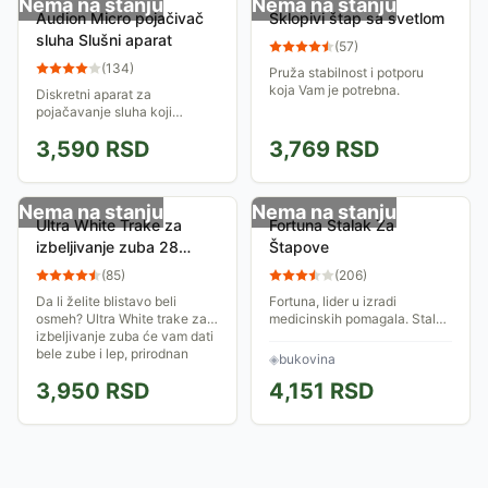
Nema na stanju
Nema na stanju
Audion Micro pojačivač
Sklopivi štap sa svetlom
sluha Slušni aparat
(
57
)
(
134
)
Pruža stabilnost i potporu
koja Vam je potrebna.
Diskretni aparat za
pojačavanje sluha koji
zahvaljujući nano tehnologiji
3,590
RSD
3,769
RSD
talasa pojačava Vaš sluh do
30 puta! Ima sopstvenu
punjivu bateriju, dolazi...
Nema na stanju
Nema na stanju
Ultra White Trake za
Fortuna Stalak Za
izbeljivanje zuba 28
Štapove
trakica
(
85
)
(
206
)
Da li želite blistavo beli
Fortuna, lider u izradi
osmeh? Ultra White trake za
medicinskih pomagala. Stalak
izbeljivanje zuba će vam dati
za štapove od prirodne
bele zube i lep, prirodnan
bukovine.
◈
bukovina
osmeh. U pakovanju se nalazi
3,950
RSD
4,151
RSD
28...