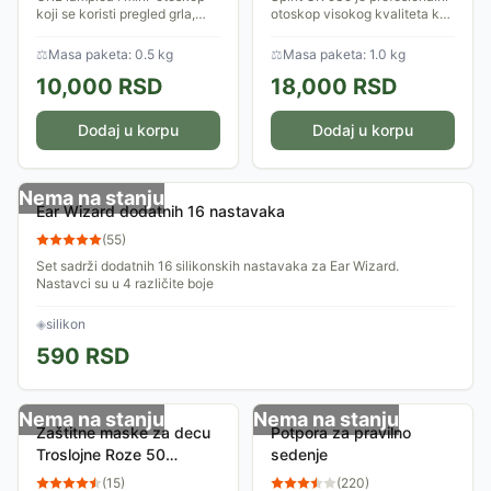
koji se koristi pregled grla,
otoskop visokog kvaliteta koji
očnog dna i unutrašnjeg uha.
omogućava detaljan pregled
Dizajniran poput olovke
unutrašnjeg uha dece i
⚖
Masa paketa: 0.5 kg
⚖
Masa paketa: 1.0 kg
uključuje se pritiskom
odraslih.
10,000
RSD
18,000
RSD
prekidača koji...
Dodaj u korpu
Dodaj u korpu
Nema na stanju
Ear Wizard dodatnih 16 nastavaka
(
55
)
Set sadrži dodatnih 16 silikonskih nastavaka za Ear Wizard.
Nastavci su u 4 različite boje
◈
silikon
590
RSD
Nema na stanju
Nema na stanju
Zaštitne maske za decu
Potpora za pravilno
Troslojne Roze 50
sedenje
komada
(
15
)
(
220
)