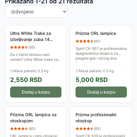
Sortiranje proizvoda
Prikazano 1-
21
od
21
rezultata
Ultra White Trake za
Prizma ORL lampica
izbeljivanje zuba 14
(
61
)
trakica
(
85
)
Spirit CK-907 je profesionalna
dijagnostička lampica za
Da li želite blistavo beli
pregled grla i očnog dna.
osmeh? Ultra White trake za
Dizajnirana poput olovke
izbeljivanje zuba će vam dati
uključuje se pritiskom
bele zube i lep, prirodnan
⚖
Masa paketa: 0.5 kg
⚖
Masa paketa: 0.5 kg
prekidača koji je...
osmeh. U pakovanju se nalazi
2,550
RSD
5,000
RSD
14...
Dodaj u korpu
Dodaj u korpu
Prizma ORL lampica sa
Prizma profesionalni
otoskopom
otoskop
(
60
)
(
65
)
ORL lampica i mini-otoskop
Spirit CK 939 je profesionalni