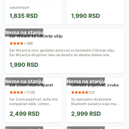
drškom, za desnu ruku i
podesivom visinom od 81-91
◈
aluminijum
cm.
1,835
RSD
1,990
RSD
Nema na stanju
Ear Wizard za čišćenje ušiju
(
68
)
Ear Wizard je novi, genijalan proizvod za bezbedno čišćenje ušiju.
Ear Wizard je dizajniran tako da doseže do idealne dubine uha.
1,990
RSD
Nema na stanju
Nema na stanju
Ear Zoom slušni aparat
Ultimate pojačivač zvuka
(
138
)
(
22
)
Ear Zoom pojačivač sluha ima
Su specijalno dizajnirane
kompaktan oblik i otmen
Bluetooth slušalice koje imaju
dizajn sličan kvalitetnim
mogućnost kontrole jačine i
2,499
RSD
2,999
RSD
Bluetooth bežičnim
oštrine zvuka
slušalicama. Ovaj aparat je
idealan za sve osobe...