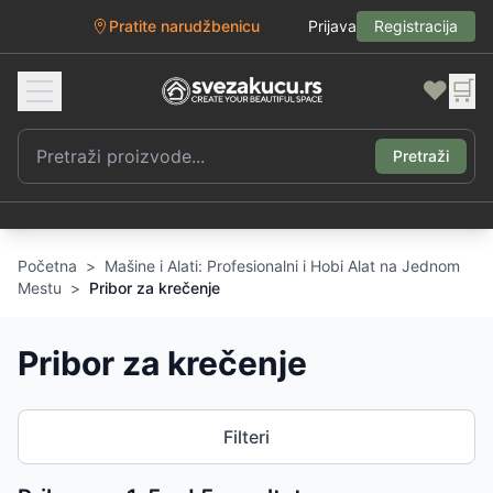
Pratite narudžbenicu
Prijava
Registracija
❤️
🛒
Pretraži
Početna
>
Mašine i Alati: Profesionalni i Hobi Alat na Jednom
Mestu
>
Pribor za krečenje
Pribor za krečenje
Filteri