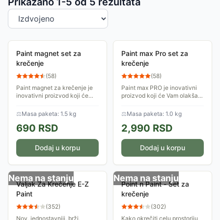
Sortiranje proizvoda
Prikazano 1-
5
od
5
rezultata
Paint magnet set za
Paint max Pro set za
krečenje
krečenje
(
58
)
(
58
)
Paint magnet za krečenje je
Paint max PRO je inovativni
inovativni proizvod koji će
proizvod koji će Vam olakšati
Vam olakšati krečenje zidova
krečenje zidova ali i uštedeti
i farbanje drugih površina, ali i
novac i vreme.
⚖
Masa paketa: 1.5 kg
⚖
Masa paketa: 1.0 kg
uštedeti novac i vreme.
690
RSD
2,990
RSD
Dodaj u korpu
Dodaj u korpu
Nema na stanju
Nema na stanju
Valjak Za Krečenje E-Z
Point n Paint - Set za
Paint
krečenje
(
352
)
(
302
)
Nov, jednostavniji, brži,
Kako okrečiti celu prostoriju