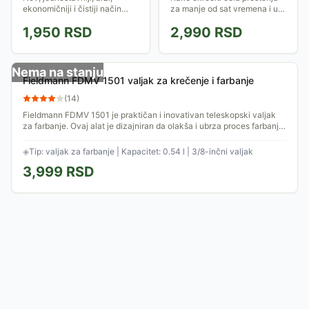
ekonomičniji i čistiji način
za manje od sat vremena i uz
krečenja. E-Z paint valjak
5 puta manje farbe od
1,950
RSD
2,990
RSD
napravljen je od microfibera,
klasičnog valjka? Lako!
sa strane se nalazi prostor u
koji se...
Nema na stanju
Fieldmann FDMV 1501 valjak za krečenje i farbanje
(
14
)
Fieldmann FDMV 1501 je praktičan i inovativan teleskopski valjak
za farbanje. Ovaj alat je dizajniran da olakša i ubrza proces farbanja,
posebno...
◈
Tip: valjak za farbanje | Kapacitet: 0.54 l | 3/8-inčni valjak
3,999
RSD