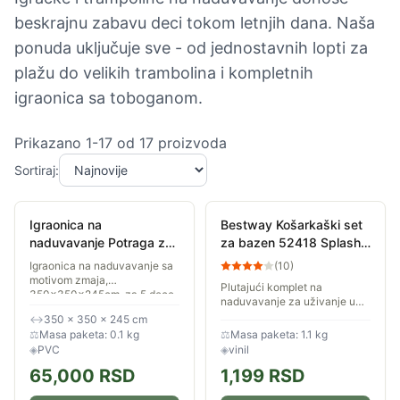
beskrajnu zabavu deci tokom letnjih dana. Naša
ponuda uključuje sve - od jednostavnih lopti za
plažu do velikih trambolina i kompletnih
igraonica sa toboganom.
Prikazano
1
-
17
od
17
proizvoda
Sortiraj:
Igraonica na
Bestway Košarkaški set
naduvavanje Potraga za
za bazen 52418 Splash
zmajem,
N Hoop
Igraonica na naduvavanje sa
(
10
)
350x350x245cm
motivom zmaja,
Plutajući komplet na
350x350x245cm, za 5 dece
naduvavanje za uživanje u
košarci na vodi. Lak je za
↔
350 × 350 × 245 cm
nošenje i brzo se naduvava, a
⚖
Masa paketa: 0.1 kg
⚖
Masa paketa: 1.1 kg
doneće vam puno dobre
◈
PVC
◈
vinil
zabave! Možete ga...
65,000
RSD
1,199
RSD