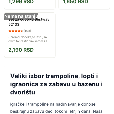
1,299
RSD
1,650
RSD
Nema na stanju
Set za odbojku Bestway
52133
(
153
)
Spremni dočekajte leto , sa
ovim fantastičnim setom za
odbojku. Pozovite prijatelje i
2,190
RSD
napravite žurku u bazenu.
Garantovana zabava.
Veliki izbor trampolina, lopti i
igraonica za zabavu u bazenu i
dvorištu
Igračke i trampoline na naduvavanje donose
beskrajnu zabavu deci tokom letnjih dana. Naša