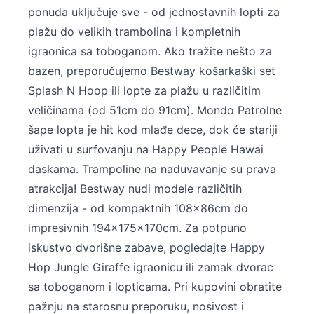
ponuda uključuje sve - od jednostavnih lopti za
plažu do velikih trambolina i kompletnih
igraonica sa toboganom. Ako tražite nešto za
bazen, preporučujemo Bestway košarkaški set
Splash N Hoop ili lopte za plažu u različitim
veličinama (od 51cm do 91cm). Mondo Patrolne
šape lopta je hit kod mlađe dece, dok će stariji
uživati u surfovanju na Happy People Hawai
daskama. Trampoline na naduvavanje su prava
atrakcija! Bestway nudi modele različitih
dimenzija - od kompaktnih 108x86cm do
impresivnih 194x175x170cm. Za potpuno
iskustvo dvorišne zabave, pogledajte Happy
Hop Jungle Giraffe igraonicu ili zamak dvorac
sa toboganom i lopticama. Pri kupovini obratite
pažnju na starosnu preporuku, nosivost i