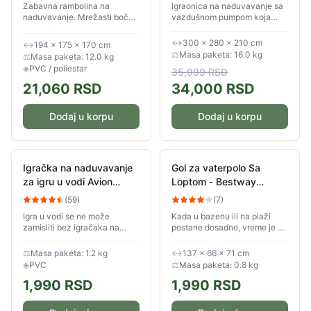
Zabavna rambolina na
Igraonica na naduvavanje sa
naduvavanje. Mrežasti bočni
vazdušnom pumpom koja
zidovi čuvaju decu
konstantno naduvava zamak.
bezbednom, a istovremeno
Dimenzije: 300 x 280 x 210
↔
300 × 280 × 210 cm
↔
194 × 175 × 170 cm
vam omogućavaju da ih
cm. Maksimalno opterećenje:
⚖
Masa paketa: 16.0 kg
⚖
Masa paketa: 12.0 kg
stalno vidite. Što se roditelja...
125 kg. Za...
◈
PVC / poliestar
35,999
RSD
21,060
RSD
34,000
RSD
Dodaj u korpu
Dodaj u korpu
Igračka na naduvavanje
Gol za vaterpolo Sa
za igru u vodi Avion
Loptom - Bestway
91701
052123
(
59
)
(
7
)
Igra u vodi se ne može
Kada u bazenu ili na plaži
zamisliti bez igračaka na
postane dosadno, vreme je za
naduvavanje! Idealna za more
gol za vaterpolo. Dimenzije
ili bazen. Laka je za nošenje
gola su 137 x 66 x 71 cm, u
⚖
Masa paketa: 1.2 kg
↔
137 × 66 × 71 cm
jer se vrlo brzo napumpa ili
paketu dobijate i loptu...
◈
PVC
⚖
Masa paketa: 0.8 kg
ispumpa.
1,990
RSD
1,990
RSD