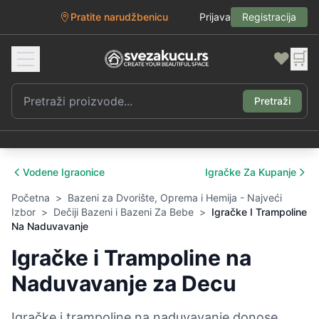
Pratite narudžbenicu
Prijava
Registracija
❤️
🛒
Pretraži
Vodene Igraonice
Igračke Za Kupanje
Početna
>
Bazeni za Dvorište, Oprema i Hemija - Najveći
Izbor
>
Dečiji Bazeni i Bazeni Za Bebe
>
Igračke I Trampoline
Na Naduvavanje
Igračke i Trampoline na
Naduvavanje za Decu
Igračke i trampoline na naduvavanje donose