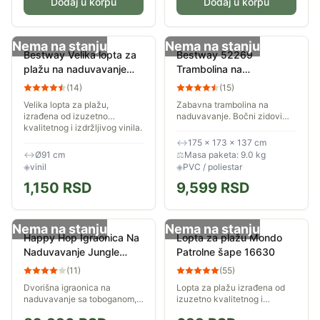
Dodaj u korpu
Dodaj u korpu
Nema na stanju
Nema na stanju
Bestway Velika lopta za
Bestway 52269
plažu na naduvavanje
Trambolina na
91cm 31044
naduvavanje
(
14
)
(
15
)
175x173x137cm
Velika lopta za plažu,
Zabavna trambolina na
izrađena od izuzetno
naduvavanje. Bočni zidovi
kvalitetnog i izdržljivog vinila.
čuvaju decu bezbednom, a
Prečnik napumpane lopte je
istovremeno vam
↔
175 × 173 × 137 cm
91cm, a namenjena je deci
omogućavaju da ih stalno
↔
Ø91 cm
⚖
Masa paketa: 9.0 kg
starijoj od tri...
vidite. Ova trambolina se
◈
vinil
◈
PVC / poliestar
može...
1,150
RSD
9,599
RSD
Nema na stanju
Nema na stanju
Happy Hop Igraonica Na
Lopta za plažu Mondo
Naduvavanje Jungle
Patrolne šape 16630
Giraffe Sa Toboganom
(
11
)
(
55
)
Dvorišna igraonica na
Lopta za plažu izrađena od
naduvavanje sa toboganom,
izuzetno kvalitetnog i
trampolinom, tunelom i
izdržljivog PVC-a. Prečnik