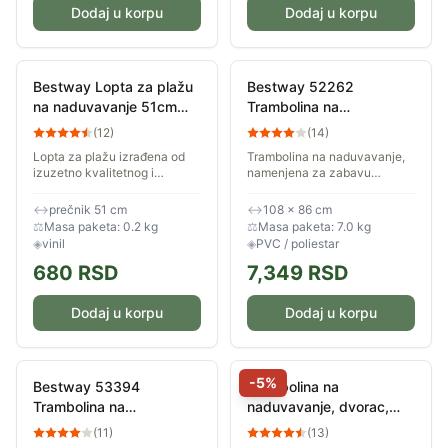
Dodaj u korpu
Dodaj u korpu
Bestway Lopta za plažu
Bestway 52262
na naduvavanje 51cm
Trambolina na
91042
naduvavanje 108x86cm
(
12
)
(
14
)
Lopta za plažu izrađena od
Trambolina na naduvavanje,
izuzetno kvalitetnog i
namenjena za zabavu
izdržljivog vinila. Prečnik
najmlađih. Nosivost
napumpane lopte je 51cm, a
tramboline je 85kg. Izrađena
↔
prečnik 51 cm
↔
108 × 86 cm
namenjena je deci starijoj od
je od izdržljivog materijala, a
⚖
Masa paketa: 0.2 kg
⚖
Masa paketa: 7.0 kg
tri godine....
može se koristiti za...
◈
vinil
◈
PVC / poliestar
680
RSD
7,349
RSD
Dodaj u korpu
Dodaj u korpu
-
5
%
Bestway 53394
Trampolina na
Trambolina na
naduvavanje, dvorac,
naduvavanje
zamak sa toboganom i
(
11
)
(
13
)
194x175x170cm
lopticama