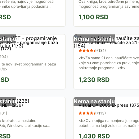
 rešenja, najnovije mogućnosti i
Ova knjiga, kroz određene primere,
ehnike upravljanja podacima
mogućnosti programiranja savrem
al Basica 2005 i SQL Servera ili
mašina, prvenstveno glodalica kao
RSD
1,100
RSD
 Express...
najkompleksnijih mašina.
stanju
Nema na stanju
sic .NET - progamiranje baza
C++ za Linux - naučite za 21
(173)
(
131
)
104
)
<b>Za samo 21 dan, naučićete sve
koje su vam potrebne za pravljenje
te novi svet programiranja baza
pokretanje programa...</b>
.</b>
SD
1,230
RSD
stanju
Nema na stanju
 .NET (236)
Visual C# 2005 Express (375
101
)
(
113
)
 kreirate samostalne
<b>Ova knjiga namenjena je prog
Web, Windows i aplikacije sa
početnicima koji žele na lak način
ataka,kako da razvijete Web
udube u korišćenje uzbudljivih teh
RSD
1,430
RSD
ehnologiju ...</b>
C# 2005 Ekspresa i da...