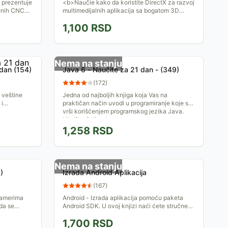
 prezentuje
<b>Naučie kako da koristite DirectX za razvoj
enih CNC
multimedijalnih aplikacija sa bogatom 3D
grafikom...</b>
1,100
RSD
Nema na stanju
 dan (154)
Java 6 - Naučite za 21 dan - (349)
(
172
)
 veštine
Jedna od najboljih knjiga koja Vas na
 i
praktičan način uvodi u programiranje koje se
vrši korišćenjem programskog jezika Java.
Ukoliko želite da...
1,258
RSD
Nema na stanju
)
Izrada Android Aplikacija
(
167
)
ramerima
Android - Izrada aplikacija pomoću paketa
 da se
Android SDK. U ovoj knjizi naći ćete stručne
nika Visual
savete i programski kôd koji vam trebaju!
1,700
RSD
Knjiga opisuje...