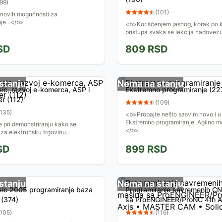
99
)
(
101
)
ovih mogućnosti za
je...</b>
<b>Korišćenjem jasnog, korak po 
pristupa svaka se lekcija nadovez
prethodnu dozvoljavajući vam da 
SD
809
RSD
osnove programiranja od...
stanju
Nema na stanju
sic, razvoj e-komerca, ASP i
Ekstremno programiranje (22
r (112)
(
109
)
135
)
<b>Probajte nešto sasvim novo i u 
Ekstremno programiranje. Agilno mo
pri demonstriranju kako se
</b>
za elektronsku trgovinu
) može napraviti na Microsoftovoj
SD
899
RSD
 platformi.</b>
stanju
Nema na stanju
sic 2005 programiranje baza
Programiranje savremenih C
 (374)
sa ProENGINEER/ProNC 4th A
MASTER CAM • SolidCAM
105
)
(
116
)