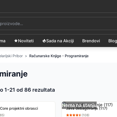
ama
Noviteti
Sada na Akciji
Brendovi
Blo
larijski Pribor
>
Računarske Knjige - Programiranje
miranje
o 1-
21
od
86
rezultata
 proizvoda
Nema na stanju
 Core projektni obrasci
Java debagovanje (117)
65
)
(
108
)