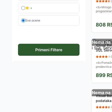
(
<b>Mnogo n
+
programiran
Sve ocene
808
R
Nema na 
Visual Ba
Primeni Filtere
SQL Serve
(
<b>Pomaže 
prodavnica 
(storefront
899
R
tehnološkoj
Nema na 
Visual Ba
podataka
(