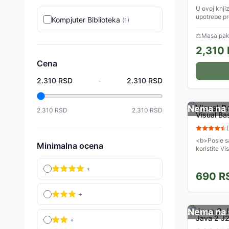
U ovoj knjiz
upotrebe pr
Kompjuter Biblioteka
(
1
)
njihova im
koji je...
⚖
Masa pake
2,310
Cena
2.310
RSD
-
2.310
RSD
Nema na 
2.310
RSD
2.310
RSD
Visual Ba
(
<b>Posle s
Minimalna ocena
koristite V
+
690
R
+
Nema na 
Java 2 J2
+