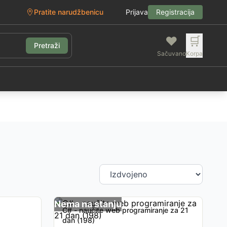
Pratite narudžbenicu
Prijava
Registracija
❤️
🛒
Pretraži
Sačuvano
Korpa
g
Nema na stanju
C# - naučite web programiranje za 21
dan (198)