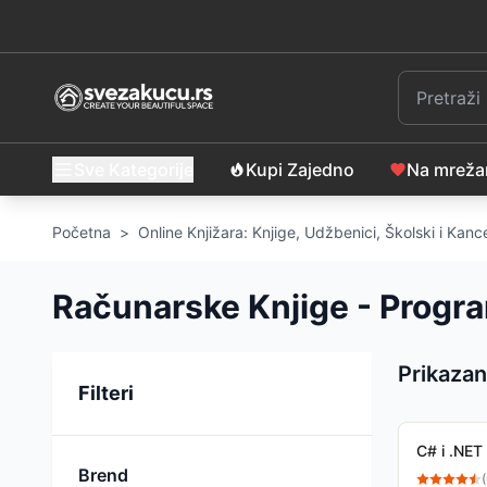
Sve Kategorije
Kupi Zajedno
Na mrež
Početna
>
Online Knjižara: Knjige, Udžbenici, Školski i Kance
Računarske Knjige - Progra
Prikazan
Sortiranje
Filteri
C# i .NET
Brend
(