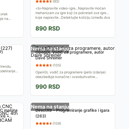
(
93
)
<b>Napravite video-igre...Napravite moćan
mehanizam za igre koji će pokretati sve igre
korak
koje napravite...Detektujte koliziju između dva
uje na
objekta koji...
naučite
890
RSD
Nema na stanju
7)
OpenGL Vodič za programere, autor
Dave Shreiner
(
105
)
trendu.
deliranje.
OpenGL vodič za programere (peto izdanje)
obezbeđuje konačne i sveobuhvatne
informacije o OpenGL-u i OpenGL pomoćnoj
990
RSD
biblioteci. Sadrži ...
Nema na stanju
NC mašina
DirectX9 – Programiranje grafike i igara
xis •
(263)
(
109
)