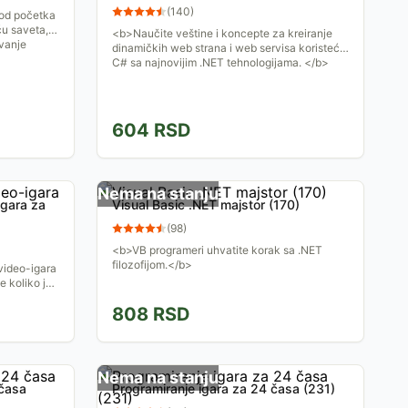
(
140
)
 od početka
ću saveta,
<b>Naučite veštine i koncepte za kreiranje
avanje
dinamičkih web strana i web servisa koristeći
C# sa najnovijim .NET tehnologijama. </b>
604
RSD
Nema na stanju
igara za
Visual Basic .NET majstor (170)
(
98
)
<b>VB programeri uhvatite korak sa .NET
filozofijom.</b>
video-igara
 koliko je
808
RSD
Nema na stanju
 časa
Programiranje igara za 24 časa (231)