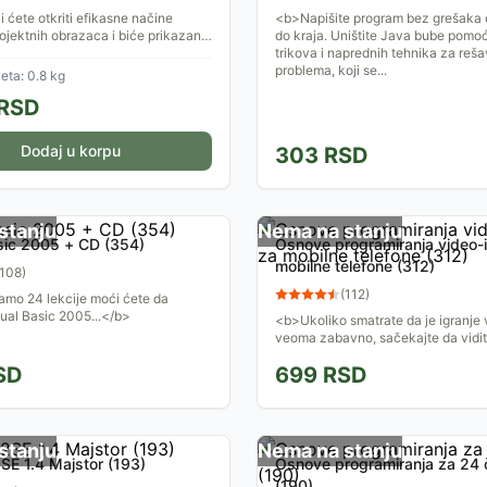
i ćete otkriti efikasne načine
<b>Napišite program bez grešaka
ojektnih obrazaca i biće prikazana
do kraja. Uništite Java bube pomo
plementacija pomoću izvršnog koda
trikova i naprednih tehnika za reš
problema, koji se...
ta: 0.8 kg
RSD
Dodaj u korpu
303
RSD
stanju
Nema na stanju
sic 2005 + CD (354)
Osnove programiranja video-
mobilne telefone (312)
108
)
(
112
)
amo 24 lekcije moći ćete da
isual Basic 2005...</b>
<b>Ukoliko smatrate da je igranje 
veoma zabavno, sačekajte da vidite
zabavno njihovo pravljenje!</b>
SD
699
RSD
stanju
Nema na stanju
SE 1.4 Majstor (193)
Osnove programiranja za 24
(190)