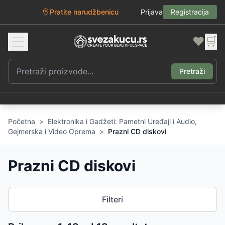
Pratite narudžbenicu
Prijava
Registracija
❤️
🛒
Pretraži
Početna
>
Elektronika i Gadžeti: Pametni Uređaji i Audio,
Gejmerska i Video Oprema
>
Prazni CD diskovi
Prazni CD diskovi
Filteri