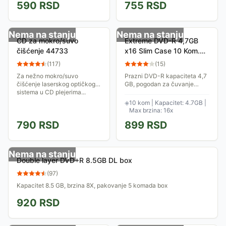
590
RSD
755
RSD
Nema na stanju
Nema na stanju
CD za mokro/suvo
Extreme DVD-R 4,7GB
čišćenje 44733
x16 Slim Case 10 Kom.
DVD-R1168
(
117
)
(
15
)
Za nežno mokro/suvo
Prazni DVD-R kapaciteta 4,7
čišćenje laserskog optičkog
GB, pogodan za čuvanje
sistema u CD plejerima...
vaših podataka bez bojazni
da će se lako izgrebati ili
◈
10 kom | Kapacitet: 4.7GB |
oštetiti. Za narezivanje i
Max brzina: 16x
čuvanje...
790
RSD
899
RSD
Nema na stanju
Double layer DVD+R 8.5GB DL box
(
97
)
Kapacitet 8.5 GB, brzina 8X, pakovanje 5 komada box
920
RSD