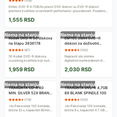
(
108
)
Emtec DVD-R 4.7GB/4x prazni DVD diskovi su DVD-R diskovi
premium kvaliteta izvanrednih performansi i pouzdanosti. Posebno
su optimizovani za snimanje...
1,555
RSD
Nema na stanju
Nema na stanju
Kodak DVD-R 50 diskova
EMTEC zlatni DVD+R
na štapu 3936178
diskovi za doživotni
backUp digitalnih video
(
87
)
(
100
)
zapisa i podataka sa
50 Kodak DVD-R diskova
Napravili ste snimke
računara
izuzetnog kvaliteta koji nude
digitalnim kamkorderom ili
visok nivo pouzdanosti
fotoaparatom sa letovanja,
1,959
RSD
2,030
RSD
snimanja podataka. Kapacitet
porodične proslave, ili želite
4.7Gb.
da sačuvate važne podatke
sa svog računara...
Nema na stanju
Nema na stanju
TRAXDATA CD-R 80
TRAXDATA DVD-R 4,7GB
MIN. SILVER 52X BRAND
8X BLANK SPINDLE 100
CAKE 100
(
116
)
(
105
)
<b>Pakovanje 100 komada,
<b>Pakovanje 100 komada,
brzina 52 x, kapacitet 80min /
brzina 8 x, kapacitet 4.7 GB.
700Mb.</b>
</b>