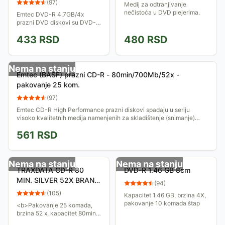
(
97
)
Medij za odtranjivanje
nečistoća u DVD plejerima.
Emtec DVD-R 4.7GB/4x
prazni DVD diskovi su DVD-R
diskovi premium kvaliteta
433
RSD
480
RSD
izvanrednih performansi i
pouzdanosti. Posebno su
optimizovani za snimanje...
Nema na stanju
Emtec (BASF) prazni CD-R - 80min/700Mb/52x -
pakovanje 25 kom.
(
97
)
Emtec CD-R High Performance prazni diskovi spadaju u seriju
visoko kvalitetnih medija namenjenih za skladištenje (snimanje)
digitalnih podataka....
561
RSD
Nema na stanju
Nema na stanju
TRAXDATA CD-R 80
DVD-R 1.46 GB 8cm
MIN. SILVER 52X BRAND
(
94
)
CAKE 25
(
105
)
Kapacitet 1.46 GB, brzina 4X,
pakovanje 10 komada štap
<b>Pakovanje 25 komada,
brzina 52 x, kapacitet 80min /
700Mb.</b>