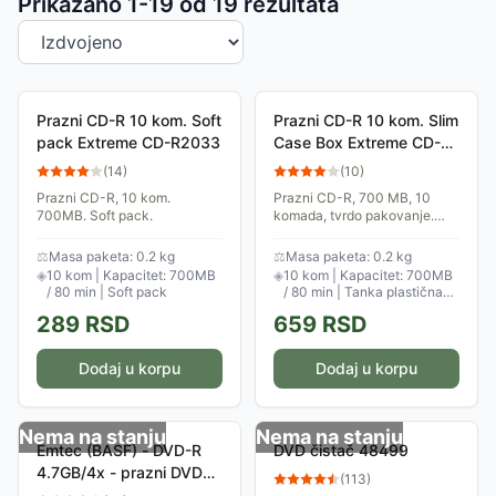
Sortiranje proizvoda
Prikazano 1-
19
od
19
rezultata
Prazni CD-R 10 kom. Soft
Prazni CD-R 10 kom. Slim
pack Extreme CD-R2033
Case Box Extreme CD-
R2038
(
14
)
(
10
)
Prazni CD-R, 10 kom.
Prazni CD-R, 700 MB, 10
700MB. Soft pack.
komada, tvrdo pakovanje.
Može poslužiti za narezivanje
filmova i potrebnih podataka,
⚖
Masa paketa: 0.2 kg
⚖
Masa paketa: 0.2 kg
sa max brzinom pisanja od
◈
10 kom | Kapacitet: 700MB
◈
10 kom | Kapacitet: 700MB
52x.
/ 80 min | Soft pack
/ 80 min | Tanka plastična
kutija
289
RSD
659
RSD
Dodaj u korpu
Dodaj u korpu
Nema na stanju
Nema na stanju
Emtec (BASF) - DVD-R
DVD čistač 48499
4.7GB/4x - prazni DVD
(
113
)
mediji - 10 kom.