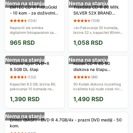
Nema na stanju
Nema na stanju
EMTEC CD-R PhotoGold
Traxdata CD-R 80 MIN.
- 10 kom - za doživotni
SILVER 52X BRAND
backUp vrednih
CAKE 50
(
104
)
(
108
)
fotografija i podataka sa
Napravili ste snimke
<b>Pakovanje 50 komada,
računara
digitalnim fotoaparatom sa
brzina 52 x, kapacitet 80min /
letovanja, porodične proslave,
700Mb.</b>
965
RSD
1,058
RSD
ili želite da sačuvate važne
podatke sa svog računara na
sigurno...
Nema na stanju
Nema na stanju
Double layer DVD+R
Kodak CD-R 80 50
8.5GB DL štap
diskova na štapu
3936174
(
132
)
(
86
)
Kapacitet 8.5 GB, brzina 8X,
50 Kodak diskova izuzetnog
pakovanje 10 komada na
kvaliteta koji nude visok nivo
štapu
pouzdanosti snimanja
1,390
RSD
1,490
RSD
podataka. Kapacitet: po
700MB.
Nema na stanju
Emtec (BASF) - DVD-R 4.7GB/4x - prazni DVD mediji - 50
kom.