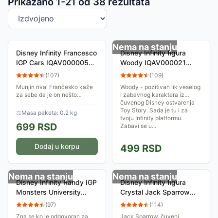
Sortiranje proizvoda
Prikazano 1-
21
od
38
rezultata
Nema na stanju
Disney Infinity Francesco
Disney Infinity figura
IGP Cars IQAV000005
Woody IQAV000021
023012
023015
(
107
)
(
109
)
Munjin rival Frančesko kaže
Woody - pozitivan lik veselog
za sebe da je on nešto
i zabavnog karaktera iz
najbolje što se svetu dogodilo
čuvenog Disney ostvarenja
još otkako je točak
Toy Story. Sada je tu i za
⚖
Masa paketa: 0.2 kg
pronađen... Postavi figuru na
tvoju Infinity platformu.
699
RSD
bazu i iskoristi...
Zabavi se u...
Dodaj u korpu
499
RSD
Nema na stanju
Nema na stanju
Disney Infinity Randy IGP
Disney Infinity figura
Monsters University
Crystal Jack Sparrow
IQAV000001 023020
IQAV000038 023017
(
97
)
(
114
)
Zna se ko je odgovoran za
Jack Sparrow, čuveni