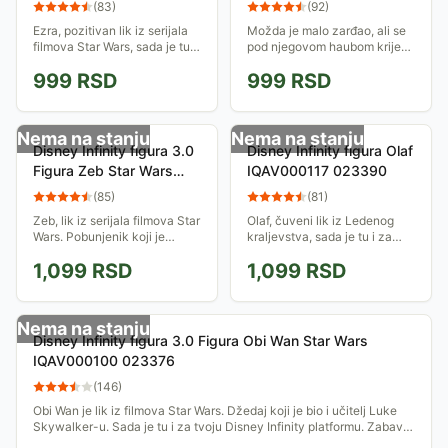
IQAV000104 023380
023014
(
83
)
(
92
)
Ezra, pozitivan lik iz serijala
Možda je malo zarđao, ali se
filmova Star Wars, sada je tu i
pod njegovom haubom krije
za tvoju Disney Infinity
velika snaga... Postavi svoju
999
RSD
999
RSD
platformu. Zabavi se u novim
Disney Infinity figuru na bazu
avanturama!
i iskoristi njene sposobnosti
da...
Nema na stanju
Nema na stanju
Disney Infinity figura 3.0
Disney Infinity figura Olaf
Figura Zeb Star Wars
IQAV000117 023390
IQAV000105 023381
(
85
)
(
81
)
Zeb, lik iz serijala filmova Star
Olaf, čuveni lik iz Ledenog
Wars. Pobunjenik koji je
kraljevstva, sada je tu i za
organizovao brojne misije
tvoju Disney Infinity
1,099
RSD
1,099
RSD
protiv Imperije. Sada je tu i za
platformu. Zabavi se u novim
tvoju Disney Infinity...
avanturama!
Nema na stanju
Disney Infinity figura 3.0 Figura Obi Wan Star Wars
IQAV000100 023376
(
146
)
Obi Wan je lik iz filmova Star Wars. Džedaj koji je bio i učitelj Luke
Skywalker-u. Sada je tu i za tvoju Disney Infinity platformu. Zabavi
se u...