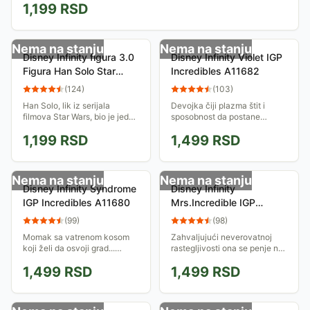
1,199
RSD
Nema na stanju
Nema na stanju
Disney Infinity figura 3.0
Disney Infinity Violet IGP
Figura Han Solo Star
Incredibles A11682
Wars IQAV000114
(
124
)
(
103
)
023391
Han Solo, lik iz serijala
Devojka čiji plazma štit i
filmova Star Wars, bio je jedan
sposobnost da postane
od vođa pobunjeničke
nevidljiva često mogu biti od
1,199
RSD
1,499
RSD
alijanse. Sada je tu i za tvoju
koristi u opasnim
Disney Infinity platformu.
situacijama... Postavi figuru
Zabavi se u...
na bazu i iskoristi...
Nema na stanju
Nema na stanju
Disney Infinity Syndrome
Disney Infinity
IGP Incredibles A11680
Mrs.Incredible IGP
Incredibles A11679
(
99
)
(
98
)
Momak sa vatrenom kosom
Zahvaljujući neverovatnoj
koji želi da osvoji grad...
rastegljivosti ona se penje na
Postavi Disney Infinity figuru
zgrade, skače, odbacuje...
1,499
RSD
1,499
RSD
na bazu i iskoristi njene
Postavi Disney Infinity figuru
sposobnosti da se boriš,
na bazu i iskoristi njene...
izgradiš,...