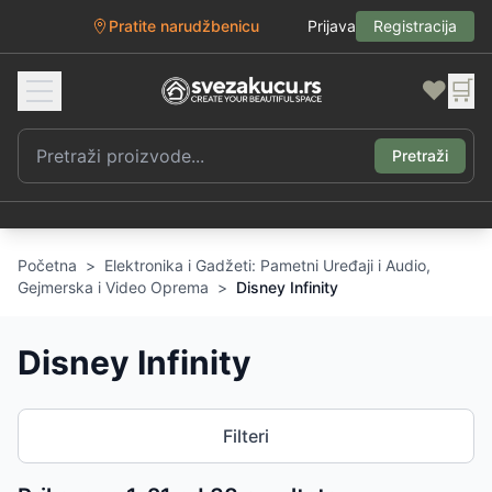
Pratite narudžbenicu
Prijava
Registracija
❤️
🛒
Pretraži
Početna
>
Elektronika i Gadžeti: Pametni Uređaji i Audio,
Gejmerska i Video Oprema
>
Disney Infinity
Disney Infinity
Filteri