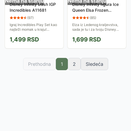
Nema na stanju
Nema na stanju
Disney Infinity Dash IGP
Disney Infinity figura Ice
Incredibles A11681
Queen Elsa Frozen
IQAV000024 023649
(
97
)
(
85
)
Igraj Incredibles Play Set kao
Elza iz Ledenog kraljevstva,
najbrži momak u kraju!
sada je tu i za tvoju Disney
Postavi svoju Disney Infinity
Infinity platformu. Zabavi se u
1,499
RSD
1,699
RSD
figuru na bazu i iskoristi njene
novim avanturama!
sposobnosti da se boriš,...
Prethodna
1
2
Sledeća