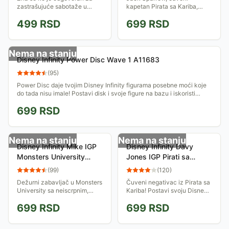
zastrašujuće sabotaže u
kapetan Pirata sa Kariba,
suparničkom kampu Monsters
sada je tu i za tvoju Disney
499
RSD
699
RSD
University - Randy! Postavi
Infinity platformu. Zabavi se u
svoju Disney Infinity figuru na
novim avanturama!
bazu i...
Nema na stanju
Disney Infinity Power Disc Wave 1 A11683
(
95
)
Power Disc daje tvojim Disney Infinity figurama posebne moći koje
do tada nisu imale! Postavi disk i svoje figure na bazu i iskoristi
njihove nove...
699
RSD
Nema na stanju
Nema na stanju
Disney Infinity Mike IGP
Disney Infinity Davy
Monsters University
Jones IGP Pirati sa
IQAV000003 023011
Kariba IQAV000009
(
99
)
(
120
)
023022
Dežurni zabavljač u Monsters
Čuveni negativac iz Pirata sa
University sa neiscrpnim,
Kariba! Postavi svoju Disney
neviđenim idejama... Postavi
Infinity figuru na Disney
699
RSD
699
RSD
svoju Disney Infinity figuru na
Infinity bazu i iskoristi njene
bazu i iskoristi njene...
sposobnosti da se boriš,...