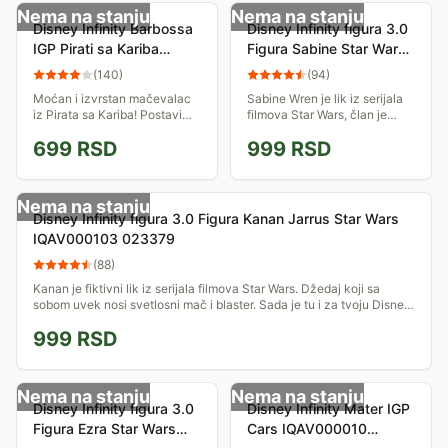
Nema na stanju
Nema na stanju
Disney Infinity Barbossa
Disney Infinity figura 3.0
IGP Pirati sa Kariba
Figura Sabine Star Wars
IQAV000008 023013
IQAV000102 023378
(
140
)
(
94
)
Moćan i izvrstan mačevalac
Sabine Wren je lik iz serijala
iz Pirata sa Kariba! Postavi
filmova Star Wars, član je
svoju Disney Infinity figuru na
Pobunjeničke alijanse. Sada
699
RSD
999
RSD
Disney Infinity bazu i iskoristi
je tu i za tvoju Disney Infinity
njene sposobnosti da se...
platformu. Zabavi se u
novim...
Nema na stanju
Disney Infinity figura 3.0 Figura Kanan Jarrus Star Wars
IQAV000103 023379
(
88
)
Kanan je fiktivni lik iz serijala filmova Star Wars. Džedaj koji sa
sobom uvek nosi svetlosni mač i blaster. Sada je tu i za tvoju Disney
Infinity...
999
RSD
Nema na stanju
Nema na stanju
Disney Infinity figura 3.0
Disney Infinity Mater IGP
Figura Ezra Star Wars
Cars IQAV000010