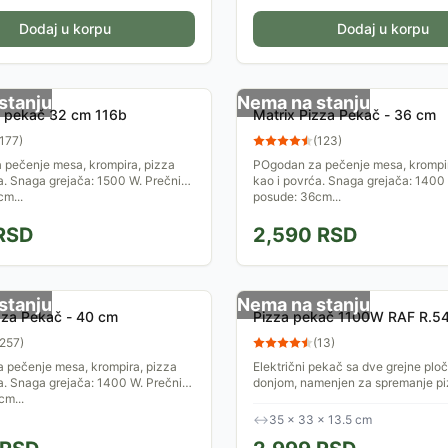
Dodaj u korpu
Dodaj u korpu
stanju
Nema na stanju
a pekač 32 cm 116b
Matrix Pizza Pekač - 36 cm
177
)
(
123
)
 pečenje mesa, krompira, pizza
POgodan za pečenje mesa, krompir
a. Snaga grejača: 1500 W. Prečnik
kao i povrća. Snaga grejača: 1400
m...
posude: 36cm...
RSD
2,590
RSD
stanju
Nema na stanju
zza Pekač - 40 cm
Pizza pekač 1100W RAF R.5
257
)
(
13
)
 pečenje mesa, krompira, pizza
Električni pekač sa dve grejne ploč
a. Snaga grejača: 1400 W. Prečnik
donjom, namenjen za spremanje piz
cm...
sličnih specijaliteta.
↔
35 × 33 × 13.5 cm