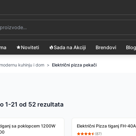
ama
Noviteti
Sada na Akciji
Brendovi
Blo
a modernu kuhinju i dom
>
Električni pizza pekači
o 1-
21
od
52
rezultata
 proizvoda
i tiganj sa poklopcem 1200W
Električni Pizza tiganj FH-40A
00
(
87
)