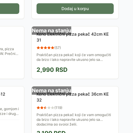
Dodaj u korpu
Nema na stanju
Keno Električni pizza pekač 42cm KE
31
(
57
)
a, pizza
 W. Prečnik
Praktičan pizza pekač koji će vam omogućiti
da brzo i lako napravite ukusno jelo sa
dodacima po svojoj želji.
2,990
RSD
Nema na stanju
412
Keno Električni pizza pekač 36cm KE
32
(
119
)
e, gornjom i
ze i drugih
Praktičan pizza pekač koji će vam omogućiti
da brzo i lako napravite ukusno jelo sa
dodacima po svojoj želji.