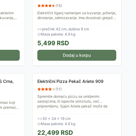
(
15
)
staklenim
Električni tiganj namenjen za kuvanje, prženje,
 kuvanje,
dinstanje, odmrzavanje. Ima dvostruki grejač
 ima i
za ravnomerno zagrevanje i bolji efekat
pripreme hrane....
↔
prečnik 42 cm, dubina 9 cm
⚖
Masa paketa: 4.9 kg
5,499
RSD
Dodaj u korpu
S Crna,
Električni Pizza Pekač Ariete 909
(
11
)
Spremite domaću pizzu sa omiljenim
sastojcima, ili ispecite smrznutu, već
emaz koji
pripremljenu. Sjajni Ariete pekač može da
ck premaz.
ispeče i druga smrznuta peciva.
 ručkom.
↔
30 × 34 × 19 cm
⚖
Masa paketa: 4.6 kg
22,499
RSD