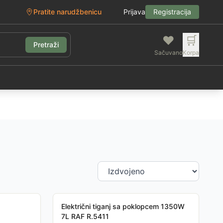
Pratite narudžbenicu
Prijava
Registracija
❤️
🛒
Pretraži
Sačuvano
Korpa
g
Električni tiganj sa poklopcem 1350W
7L RAF R.5411