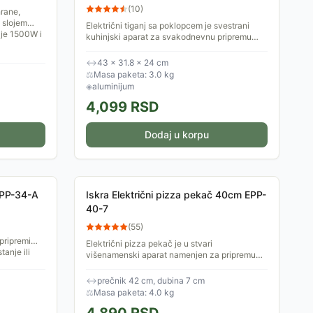
(
10
)
hrane,
 slojem
Električni tiganj sa poklopcem je svestrani
 je 1500W i
kuhinjski aparat za svakodnevnu pripremu
jela. Zapremina tiganja je 7 litara. Ima
termostat sa mogućnošću...
↔
43 × 31.8 × 24 cm
⚖
Masa paketa: 3.0 kg
◈
aluminijum
4,099
RSD
Dodaj u korpu
 EPP-34-A
Iskra Električni pizza pekač 40cm EPP-
40-7
(
55
)
pripremi
Električni pizza pekač je u stvari
tanje ili
višenamenski aparat namenjen za pripremu
pizze, ali i za kuvanje, prženje, dinstanje ili
odmrzavanje druge hrane.
↔
prečnik 42 cm, dubina 7 cm
⚖
Masa paketa: 4.0 kg