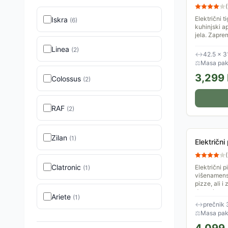
(
Električni 
Iskra
(
6
)
kuhinjski 
jela. Zaprem
termostat s
Linea
(
2
)
↔
42.5 × 3
⚖
Masa pake
3,299
Colossus
(
2
)
RAF
(
2
)
Zilan
(
1
)
Električn
(
Clatronic
Električni p
(
1
)
višenamens
pizze, ali i
druge hrane
Ariete
(
1
)
↔
prečnik
⚖
Masa pake