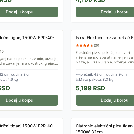
RSD
4,199
RSD
Dodaj u korpu
Dodaj u korpu
ktrični tiganj 1500W EPP-40-
Iskra Električni pizza pekač
(
60
)
15
)
Električni pizza pekač je u stvari
višenamenski aparat namenjen za 
tiganj namenjen za kuvanje, prženje,
pizze, ali i za kuvanje, prženje, dins
odmrzavanje. Ima dvostruki grejač
odmrzavanje druge hrane.
no zagrevanje i bolji efekat
ne....
42 cm, dubina 9 cm
↔
prečnik 42 cm, dubina 9 cm
ta: 4.9 kg
⚖
Masa paketa: 3.0 kg
RSD
5,199
RSD
Dodaj u korpu
Dodaj u korpu
ktrični tiganj 1500W EPP-40-
Clatronic električni pica tiga
1500W 32cm