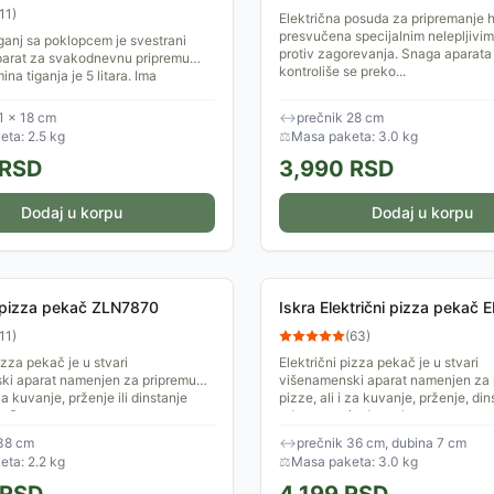
11
)
Električna posuda za pripremanje 
presvučena specijalnim nelepljivim
tiganj sa poklopcem je svestrani
protiv zagorevanja. Snaga aparata
aparat za svakodnevnu pripremu
kontroliše se preko...
ina tiganja je 5 litara. Ima
a mogućnošću...
1 × 18 cm
↔
prečnik 28 cm
ta: 2.5 kg
⚖
Masa paketa: 3.0 kg
RSD
3,990
RSD
Dodaj u korpu
Dodaj u korpu
i pizza pekač ZLN7870
Iskra Električni pizza pekač
11
)
(
63
)
izza pekač je u stvari
Električni pizza pekač je u stvari
ki aparat namenjen za pripremu
višenamenski aparat namenjen za 
 za kuvanje, prženje ili dinstanje
pizze, ali i za kuvanje, prženje, dins
. Snaga aparata...
odmrzavanje druge hrane.
 38 cm
↔
prečnik 36 cm, dubina 7 cm
ta: 2.2 kg
⚖
Masa paketa: 3.0 kg