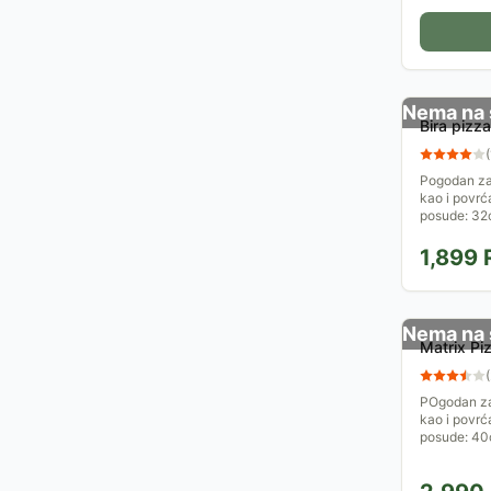
Nema na 
Bira pizz
(
Pogodan za
kao i povrć
posude: 32c
1,899
Nema na 
Matrix Pi
(
POgodan za
kao i povrć
posude: 40