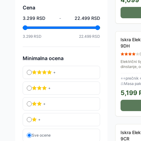
4,099
Cena
3.299
RSD
-
22.499
RSD
3.299
RSD
22.499
RSD
Iskra Ele
9DH
(
Minimalna ocena
Električni 
dinstanje, 
za ravnomer
+
pripreme hra
↔
prečnik 
⚖
Masa pake
+
5,199
+
+
Iskra Ele
Sve ocene
9CR