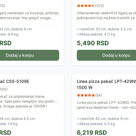
12
)
(
103
)
tiganj namenjen za kuvanje, prženje,
Višenamenski električni tiganj sa 
odmrzavanje. Ima grejač snage
poklopcem koji možete koristiti za
avnomerno zagrevanje i bolji
prženje, dinjstanje, odmrzavanje, a
eme...
funkciju održavanja...
42 cm, dubina 9 cm
↔
prečnik 32 cm, dubina 3.5 cm
ta: 4.9 kg
⚖
Masa paketa: 4.0 kg
RSD
5,490
RSD
Dodaj u korpu
Dodaj u korpu
kač CSS-5109E
Linea pizza pekač LPT-429N
1500 W
100
)
(
54
)
pekač za pripremanje hrane,
e. Specijalni nelepljivi sloj protiv
Linea pizza pekač LPT-429NS. Pr
a. Snaga aparata je 1500W i
sprečava lepljenje hrane - non-sti
e preko...
Temperaturno otporan poklopac sa
36 cm, dubina 6.5 cm
↔
prečnik 42 cm, dubina 9 cm
ta: 1.9 kg
⚖
Masa paketa: 0.5 kg
RSD
6,219
RSD