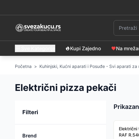
Sve Kategorije
Kupi Zajedno
Na mrež
Početna
>
Kuhinjski, Kućni aparati i Posuđe - Svi aparati z
Električni pizza pekači
Prikazan
Sortiranje
Filteri
Električn
RAF R.54
Brend