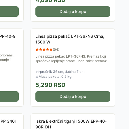
4,890
RSD
Dodaj u korpu
 EPP-40-9
Linea pizza pekač LPT-367NS Crna,
1500 W
(
54
)
pripremi
Linea pizza pekač LPT-367NS. Premaz koji
tanje ili
sprečava lepljenje hrane - non-stick premaz.
Temperaturno otporan poklopac sa ručkom.
↔
prečnik 36 cm, dubina 7 cm
⚖
Masa paketa: 0.5 kg
5,290
RSD
Dodaj u korpu
nj PP 3401
Iskra Električni tiganj 1500W EPP-40-
9CR-DH