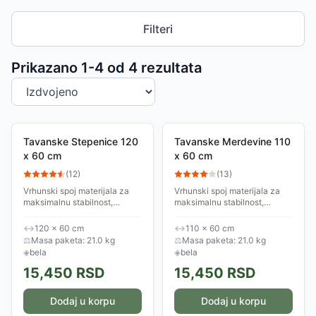
Filteri
Sortiranje proizvoda
Prikazano 1-
4
od
4
rezultata
Tavanske Stepenice 120
Tavanske Merdevine 110
x 60 cm
x 60 cm
(
12
)
(
13
)
Vrhunski spoj materijala za
Vrhunski spoj materijala za
maksimalnu stabilnost,
maksimalnu stabilnost,
izolaciju i jednostavnu
izolaciju i jednostavnu
ugradnju. Vešto kombinuju
ugradnju. Vešto kombinuju
↔
120 × 60 cm
↔
110 × 60 cm
različite materijale, od kojih
različite materijale, od kojih
⚖
Masa paketa: 21.0 kg
⚖
Masa paketa: 21.0 kg
svaki donosi...
svaki donosi...
◈
bela
◈
bela
15,450
RSD
15,450
RSD
Dodaj u korpu
Dodaj u korpu