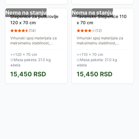
Nema na stanju
Nema na stanju
Stepenice za potkrovlje
Tavanske Stepenice 110
120 x 70 cm
x 70 cm
(
14
)
(
12
)
Vrhunski spoj materijala za
Vrhunski spoj materijala za
maksimalnu stabilnost,
maksimalnu stabilnost,
izolaciju i jednostavnu
izolaciju i jednostavnu
ugradnju. Vešto kombinuju
ugradnju. Vešto kombinuju
↔
120 × 70 cm
↔
110 × 70 cm
različite materijale, od kojih
različite materijale, od kojih
⚖
Masa paketa: 21.0 kg
⚖
Masa paketa: 21.0 kg
svaki donosi...
svaki donosi...
◈
bela
◈
bela
15,450
RSD
15,450
RSD