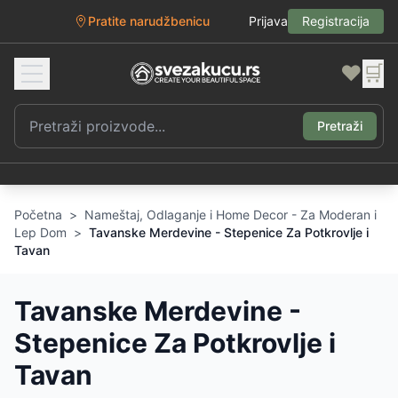
Pratite narudžbenicu
Prijava
Registracija
❤️
🛒
Pretraži
Početna
>
Nameštaj, Odlaganje i Home Decor - Za Moderan i
Lep Dom
>
Tavanske Merdevine - Stepenice Za Potkrovlje i
Tavan
Tavanske Merdevine -
Stepenice Za Potkrovlje i
Tavan