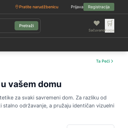
Pratite narudžbenicu
Prijava
Registracija
❤️
🛒
Pretraži
Sačuvano
Korpa
g
Ta Peći
nt u vašem domu
estetike za svaki savremeni dom. Za razliku od
 stalno održavanje, a pružaju identičan vizuelni