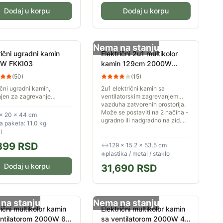
Dodaj u korpu
Dodaj u korpu
Nema na stanju
rični ugradni kamin
Električni 2u1 multikolor
W FKKI03
kamin 129cm 2000W
Prosto EK503T/L
(
50
)
(
15
)
ični ugradni kamin,
2u1 električni kamin sa
jen za zagrevanje
ventilatorskim zagrevanjem
šnjih prostora. Vizuelni
vazduha zatvorenih prostorija.
 plamena čiji se intenzitet
Može se postaviti na 2 načina -
× 20 × 44 cm
odesiti, za prijatnu...
ugradno ili nadgradno na zid....
 paketa: 11.0 kg
l
399
RSD
↔
129 × 15.2 × 53.5 cm
◈
plastika / metal / staklo
Dodaj u korpu
31,690
RSD
na stanju
Nema na stanju
rični multikolor kamin
Električni multikolor kamin
entilatorom 2000W 60
sa ventilatorom 2000W 40