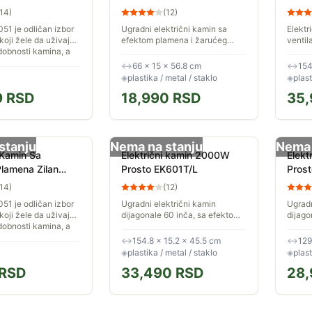
inča 
14
)
(
12
)
51 je odličan izbor
Ugradni električni kamin sa
Elektr
koji žele da uživaju
efektom plamena i žarućeg
ventil
udobnosti kamina, a
drveta. Jačina svetlosti
vazduh
ćnost da instaliraju
plamena je podesiva,
Može s
↔
66 × 15 × 56.8 cm
↔
154
 Ovaj...
omogućavajući osvetljenje
ugradn
◈
plastika / metal / staklo
◈
plast
prema vašoj želji....
9
RSD
18,990
RSD
35,
stanju
Nema na stanju
Nema 
i Kamin Sa
Električni kamin 2000W
Elekt
lamena Zilan
Prosto EK601T/L
Pros
14
)
(
12
)
51 je odličan izbor
Ugradni električni kamin
Ugradn
koji žele da uživaju
dijagonale 60 inča, sa efektom
dijago
udobnosti kamina, a
plamena i žarućeg drveta.
plamen
ćnost da instaliraju
Jačina svetlosti plamena je
Jačina
↔
154.8 × 15.2 × 45.5 cm
↔
129
 Ovaj...
podesiva, omogućavajući
podes
◈
plastika / metal / staklo
◈
plast
osvetljenje...
osvetlj
RSD
33,490
RSD
28,