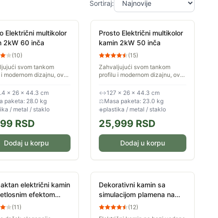
Sortiraj:
o Električni multikolor
Prosto Električni multikolor
n 2kW 60 inča
kamin 2kW 50 inča
(
10
)
(
15
)
ljujući svom tankom
Zahvaljujući svom tankom
u i modernom dizajnu, ovaj
profilu i modernom dizajnu, ovaj
može krasiti vaš zid
kamin može krasiti vaš zid
slike ili ponosno stajati na
poput slike ili ponosno stajati na
.4 × 26 × 44.3 cm
↔
127 × 26 × 44.3 cm
enim nogarima u bilo...
sopstvenim nogarima u bilo...
 paketa: 28.0 kg
⚖
Masa paketa: 23.0 kg
ika / metal / staklo
◈
plastika / metal / staklo
199
RSD
25,999
RSD
Dodaj u korpu
Dodaj u korpu
ktan električni kamin
Dekorativni kamin sa
etlosnim efektom
simulacijom plamena na
ena 1900W
vodenu paru Bez grejanja
(
11
)
(
12
)
1500mm