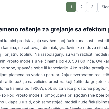
1
2
3
Sle
emeno rešenje za grejanje sa efektom
čni kamini predstavljaju savršen spoj funkcionalnosti i este
ih kamina, ne zahtevają dimnjak, građevinske radove niti sta
aj i prijatnu toplinu. Na raspolaganju su vam različiti mo
nih Prosto modela u veličinama od 40, 50 i 60 inča. Ovi ka
ne sobe, spavaće sobe ili kancelarije. Ako tražite premijum
ijom plamena na vodenu paru pružaju neverovatno realističa
obratite pažnju na veličinu prostora koji želite da grejete -
ome kamina od 1900W, dok su za veće prostorije pogodnij
 kao kod Prosto modela, omogućava prilagođavanje boje p
no uklapaju u zid, dok samostojeći modeli nude fleksibilnos
ačem, termostatom i mogućnošću korišćenja samo vizuelnog