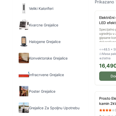
Prikazano
Veliki Kaloriferi
Električn
LED efek
Kvarcne Grejalice
2000W F
Specijalno 
ugradnju u 
gipsane kons
Halogene Grejalice
dekorativne
se savršeno
↔
48.5 × 5
vašeg zida,.
⚖
Masa pake
Konvektorske Grejalice
◈
zlatna
16,49
Infracrvene Grejalice
Do
Poster Grejalice
Prosto Ele
kamin 2k
Grejalice Za Spoljnu Upotrebu
(