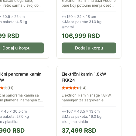
e dašak elegancije,
Električni kamin na bazi vodene
e i retro šarma u svoj dom
pare koji potpuno menja osećaj
ktrični kamin sa
u prostoru. Koristi ultrazvučni
osnim efektom plamena.
isparivač koji pretvara vodu u
× 50.5 × 25 cm
↔
150 × 24 × 18 cm
amin nije samo estetski
finu maglu, stvarajući...
 paketa: 4.5 kg
⚖
Masa paketa: 31.0 kg
k,...
◈
metal
99
RSD
106,999
RSD
Dodaj u korpu
Dodaj u korpu
rični panorama kamin
Električni kamin 1.8kW
0W
FKK24
(
11
)
(
14
)
ični panorama kamin sa
Električni kamin snage 1.8kW,
om plamena, namenjen za
namenjen za zagrevanje
anje zatvorenih
vazduha zatvorenih prostorija.
rija. Svetlo je podesivo i
Vizuelni efekat plamena je
 × 45 × 30.5 cm
↔
107 × 43.5 × 13 cm
e uključiti nezavisno
podesiv u 3 nivoa. Ima
 paketa: 27.0 kg
⚖
Masa paketa: 19.0 kg
daljinski...
o / plastika
◈
kaljeno staklo
990
RSD
37,499
RSD