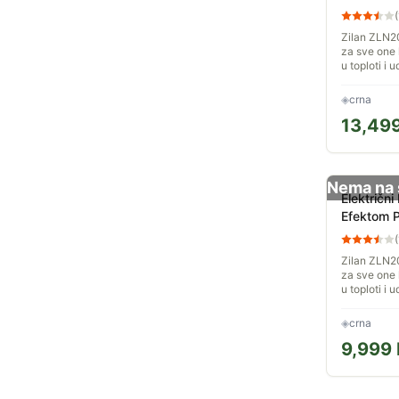
(
Zilan ZLN20
za sve one 
u toploti i 
nemaju mogu
pravi kamin.
◈
crna
13,49
Nema na 
Električn
Efektom P
ZLN2051
(
Zilan ZLN20
za sve one 
u toploti i 
nemaju mogu
pravi kamin.
◈
crna
9,999