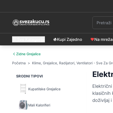
Sve Kategorije
Kupi Zajedno
Na mrež
Zidne Grejalice
Početna
>
Klime, Grejalice, Radijatori, Ventilatori - Sve Za G
Elekt
SRODNI TIPOVI
Električn
Kupatilske Grejalice
klasičnih
doživljaj i
Mali Kaloriferi