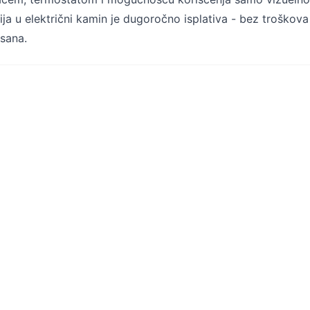
cija u električni kamin je dugoročno isplativa - bez troškova
isana.