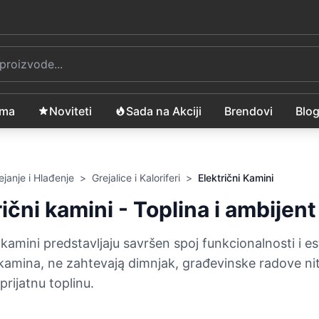
ama
Noviteti
Sada na Akciji
Brendovi
Blo
rejanje i Hlađenje
>
Grejalice i Kaloriferi
>
Električni Kamini
rični kamini - Toplina i ambije
i kamini predstavljaju savršen spoj funkcionalnosti i 
 kamina, ne zahtevają dimnjak, građevinske radove niti
 prijatnu toplinu.