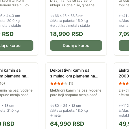
ći svom tankom
Dizajniran da se savršeno
Unesit
odernom dizajnu, ovaj
uklopi u zidne niše, gipsane
toplin
krasiti vaš zid
elemente ili namenske komode,
uz ele
ili ponosno stajati na
ovaj kamin pruža realističan
svetl
26 × 44.3 cm
↔
66 × 15 × 56.8 cm
↔
41 
nogarima u bilo...
efekat plamena koji će u trenu...
Ovaj k
eta: 20.0 kg
⚖
Masa paketa: 15.0 kg
⚖
Masa
dodata
 metal / staklo
◈
plastika / metal / staklo
◈
crna
9
RSD
18,990
RSD
7,9
daj u korpu
Dodaj u korpu
ni kamin sa
Dekorativni kamin sa
Elekt
om plamena na
simulacijom plamena na
200
ru Bez grejanja
vodenu paru Bez grejanja
10
)
(
11
)
800mm
kamin na bazi vodene
Električni kamin na bazi vodene
Elektr
otpuno menja osećaj
pare koji potpuno menja osećaj
efekt
Koristi ultrazvučni
u prostoru. Koristi ultrazvučni
zagrev
oji pretvara vodu u
isparivač koji pretvara vodu u
prosto
 × 18 cm
↔
80 × 24 × 18 cm
↔
112
stvarajući...
finu maglu, stvarajući...
može s
ta: 21.0 kg
⚖
Masa paketa: 18.0 kg
⚖
Masa
od...
◈
metal
◈
stakl
9
RSD
64,990
RSD
49,