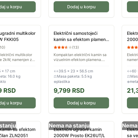
daj u korpu
Dodaj u korpu
 ugradni multikolor
Električni samostojeći
Elekt
W FKKI05
kamin sa efektom plamena
2000
FKK15
10
)
(
13
)
lektrični multikolor
Kompaktan električni kamin sa
Elektr
e 2kW, namenjen za
vizuelnim efektom plamena.
namen
 vazduha zatvorenih
Jačina svetlosti efekta je
unutra
9 programa rada, više
podesiva, kao i snaga - 1kW ili
efekat
5 × 17 cm
↔
39.5 × 23 × 56.5 cm
↔
60 
i,...
2kW.
može p
ta: 16.0 kg
⚖
Masa paketa: 5.5 kg
⚖
Masa
aklo
◈
plastika
◈
meta
9
RSD
9,799
RSD
21,
daj u korpu
Dodaj u korpu
stanju
Nema na stanju
Nema 
i kamin sa efektom
Električni ugradni kamin
Elekt
Zilan ZLN2051
2000W Prosto EK26UT/L
sa v