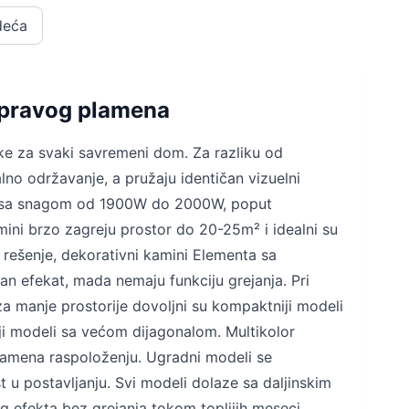
deća
 pravog plamena
tike za svaki savremeni dom. Za razliku od
lno održavanje, a pružaju identičan vizuelni
deli sa snagom od 1900W do 2000W, poput
mini brzo zagreju prostor do 20-25m² i idealni su
 rešenje, dekorativni kamini Elementa sa
n efekat, mada nemaju funkciju grejanja. Pri
 za manje prostorije dovoljni su kompaktniji modeli
i modeli sa većom dijagonalom. Multikolor
lamena raspoloženju. Ugradni modeli se
t u postavljanju. Svi modeli dolaze sa daljinskim
 efekta bez grejanja tokom toplijih meseci.