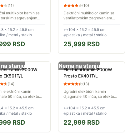
Prosto EK603T/L
inča Prosto EK403T/L
(
11
)
(
10
)
ični multikolor kamin sa
Električni multikolor kamin sa
atorskim zagrevanjem
ventilatorskim zagrevanjem
a zatvorenih prostorija.
vazduha zatvorenih prostorija.
e postaviti na 2 načina -
Može se postaviti na 2 načina -
.8 × 15.2 × 45.5 cm
↔
104 × 15.2 × 45.5 cm
o ili nadgradno na...
ugradno ili nadgradno na...
ika / metal / staklo
◈
plastika / metal / staklo
999
RSD
25,999
RSD
na stanju
Nema na stanju
rični kamin 2000W
Električni kamin 2000W
to EK501T/L
Prosto EK401T/L
(
14
)
(
13
)
i električni kamin
Ugradni električni kamin
nale 50 inča, sa efektom
dijagonale 40 inča, sa efektom
a i žarućeg drveta.
plamena i žarućeg drveta.
 svetlosti plamena je
Jačina svetlosti plamena je
.4 × 15.2 × 45.5 cm
↔
104 × 15.2 × 45.5 cm
iva, omogućavajući
podesiva, omogućavajući
ika / metal / staklo
◈
plastika / metal / staklo
enje...
osvetljenje...
999
RSD
22,999
RSD