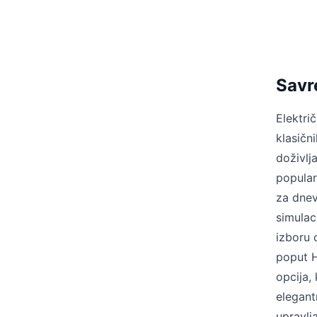
Savr
Elektri
klasičn
doživlj
popular
za dnev
simulac
izboru 
poput H
opcija,
elegant
upravlj