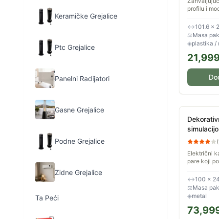
Zahvaljuju
profilu i m
Keramičke Grejalice
kamin može 
poput slike 
↔
101.6 × 
sopstvenim 
⚖
Masa pak
◈
plastika /
Ptc Grejalice
21,99
Do
Panelni Radijatori
Gasne Grejalice
Dekorativ
simulacij
vodenu pa
Podne Grejalice
(
1000mm
Električni 
pare koji p
u prostoru. 
Zidne Grejalice
isparivač k
↔
100 × 24
finu maglu, 
⚖
Masa pake
◈
metal
Ta Peći
73,99