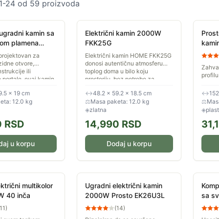
1
-
24
od
59
proizvoda
i ugradni kamin sa
Električni kamin 2000W
Prost
tom plamena
FKK25G
kami
KKI25G
projektovan za
Električni kamin HOME FKK25G
zidne otvore,
donosi autentičnu atmosferu
Zahva
trukcije ili
toplog doma u bilo koju
profil
 portale, ovaj kamin
prostoriju, bez potrebe za
kamin 
 stapa sa linijom
komplikovanim instalacijama,
poput 
9.5 × 19 cm
↔
48.2 × 59.2 × 18.5 cm
↔
152
..
dimnjacima...
sopstv
ta: 12.0 kg
⚖
Masa paketa: 12.0 kg
⚖
Masa
◈
zlatna
◈
plast
0
RSD
14,990
RSD
31,
daj u korpu
Dodaj u korpu
ktrični multikolor
Ugradni električni kamin
Kompa
W 40 inča
2000W Prosto EK26U3L
sa sv
plam
11
)
(
14
)