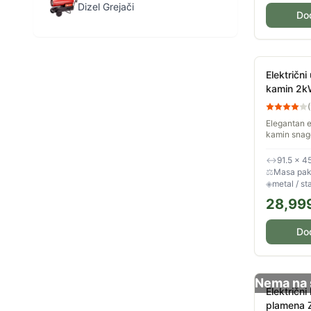
Dizel Grejači
Do
Električni
kamin 2k
(
Elegantan e
kamin snag
zagrevanje
prostorija. 
↔
91.5 × 4
boja svetlost
⚖
Masa pake
◈
metal / st
28,99
Do
Nema na 
Električn
plamena 