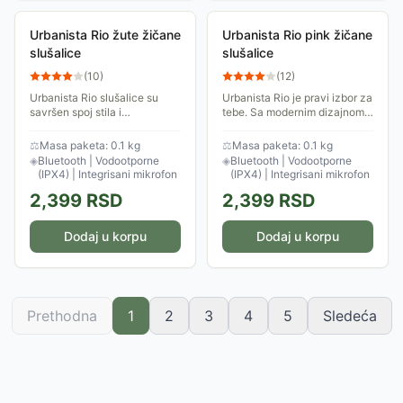
Urbanista Rio žute žičane
Urbanista Rio pink žičane
slušalice
slušalice
(
10
)
(
12
)
Urbanista Rio slušalice su
Urbanista Rio je pravi izbor za
savršen spoj stila i
tebe. Sa modernim dizajnom i
funkcionalnosti. Ergonomski
vrhunskim zvukom, ove
dizajnirane, otporne na znoj i
slušalice će ti pružiti
⚖
Masa paketa: 0.1 kg
⚖
Masa paketa: 0.1 kg
vodu, idealne su za aktivan
nezaboravno muzičko
◈
Bluetooth | Vodootporne
◈
Bluetooth | Vodootporne
način života....
iskustvo.
(IPX4) | Integrisani mikrofon
(IPX4) | Integrisani mikrofon
2,399
RSD
2,399
RSD
Dodaj u korpu
Dodaj u korpu
Prethodna
1
2
3
4
5
Sledeća