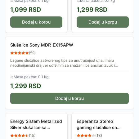
⚖
Masa paketa: 0.1 kg
⚖
Masa paketa: 0.1 kg
zvuk i silikonskim umecima.
balansiran zvuk i silikonske
1,099
RSD
1,299
RSD
umetke.
Dodaj u korpu
Dodaj u korpu
Slušalice Sony MDR-EX15APW
(
59
)
Lagane slušalice zatvorenog tipa za unutrašnjost uha. Imaju
neodimijumski drajver od 9 mm za snažan i balansiran zvuk i
silikonske umetke.
⚖
Masa paketa: 0.1 kg
1,299
RSD
Dodaj u korpu
Energy Sistem Metallized
Esperanza Stereo
Silver slušalice sa
gaming slušalice sa
mikrofonom srebrne
mikrofonom Crow Plava
(
15
)
(
13
)