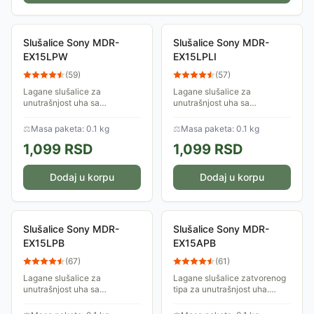
Slušalice Sony MDR-
Slušalice Sony MDR-
EX15LPW
EX15LPLI
(
59
)
(
57
)
Lagane slušalice za
Lagane slušalice za
unutrašnjost uha sa
unutrašnjost uha sa
neodimijumskim drajverom od
neodimijumskim drajverom od
9 mm za snažan i balansiran
9 mm za snažan i balansiran
⚖
Masa paketa: 0.1 kg
⚖
Masa paketa: 0.1 kg
zvuk i silikonskim umecima.
zvuk i silikonskim umecima.
1,099
RSD
1,099
RSD
Dodaj u korpu
Dodaj u korpu
Slušalice Sony MDR-
Slušalice Sony MDR-
EX15LPB
EX15APB
(
67
)
(
61
)
Lagane slušalice za
Lagane slušalice zatvorenog
unutrašnjost uha sa
tipa za unutrašnjost uha.
neodimijumskim drajverom od
Imaju neodimijumski drajver
9 mm za snažan i balansiran
od 9 mm za snažan i