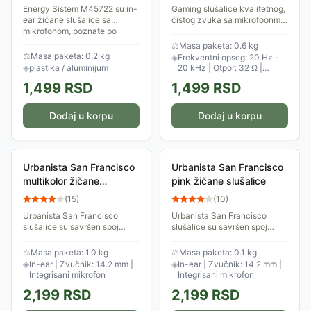
M45722
Energy Sistem M45722 su in-
Gaming slušalice kvalitetnog,
ear žičane slušalice sa
čistog zvuka sa mikrofoonm i
mikrofonom, poznate po
kontrolom zvuka. Traka je sa
modernom dizajnu i
obe strane podesiva po
⚖
Masa paketa: 0.6 kg
kvalitetnom zvuku. Slušalice
dužini, lepo se prilagođava
⚖
Masa paketa: 0.2 kg
◈
Frekventni opseg: 20 Hz -
su izrađene od metala i...
obliku...
◈
plastika / aluminijum
20 kHz | Otpor: 32 Ω |
Osetljivost: 105 dB | Dužina
1,499
RSD
1,499
RSD
kabla: 2 m
Dodaj u korpu
Dodaj u korpu
Urbanista San Francisco
Urbanista San Francisco
multikolor žičane
pink žičane slušalice
slušalice
(
15
)
(
10
)
Urbanista San Francisco
Urbanista San Francisco
slušalice su savršen spoj
slušalice su savršen spoj
modernog dizajna i vrhunskog
modernog dizajna i vrhunskog
zvuka. Ergonomski
zvuka. Ergonomski
⚖
Masa paketa: 1.0 kg
⚖
Masa paketa: 0.1 kg
oblikovane, pružaju
oblikovane, pružaju
◈
In-ear | Zvučnik: 14.2 mm |
◈
In-ear | Zvučnik: 14.2 mm |
maksimalnu udobnost
maksimalnu udobnost
Integrisani mikrofon
Integrisani mikrofon
tokom...
tokom...
2,199
RSD
2,199
RSD