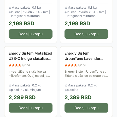
modernog dizajna i vrhunskog
modernog dizajna i vrhunskog
zvuka. Ergonomski
zvuka. Ergonomski
⚖
Masa paketa: 0.1 kg
⚖
Masa paketa: 0.1 kg
oblikovane, pružaju
oblikovane, pružaju
◈
In-ear | Zvučnik: 14.2 mm |
◈
In-ear | Zvučnik: 14.2 mm |
maksimalnu udobnost
maksimalnu udobnost
Integrisani mikrofon
Integrisani mikrofon
tokom...
tokom...
2,199
RSD
2,199
RSD
Dodaj u korpu
Dodaj u korpu
Energy Sistem Metallized
Energy Sistem
USB-C Indigo slušalice
UrbanTune Lavender
sa mikrofonom M45879
slušalice M45766
(
15
)
(
15
)
In-ear žičane slušalice sa
Energy Sistem UrbanTune su
mikrofonom. Ovaj model je
žičane slušalice poznate po
popularan zbog svog dizajna i
svom čistom i uravnoteženom
kvalitetnog zvuka. Slušalice
zvuku, što ih čini idealnim za
⚖
Masa paketa: 0.2 kg
⚖
Masa paketa: 0.2 kg
su izrađene od metala i
svakodnevno slušanje
◈
plastika / aluminijum
◈
plastika
plastike, što...
muzike. Dolaze...
2,299
RSD
2,399
RSD
Dodaj u korpu
Dodaj u korpu