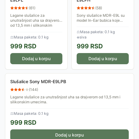
(
61
)
(
58
)
Lagane slušalice za
Sony slušalice MDR-E9L su
unutrašnjost uha sa drajverom
model In-Ear bubica koje
od 13,5 mm i silikonskim
pružaju izvanredan zvuk u
umecima. Sistem hibridnih
kompaktnom i udobnom
⚖
Masa paketa: 0.1 kg
drajvera za dubok bas i jasne
dizajnu. Sa drajverom od 13,5
⚖
Masa paketa: 0.1 kg
◈
siva
visoke tonove.
mm i silikonskim...
999
RSD
999
RSD
Dodaj u korpu
Dodaj u korpu
Slušalice Sony MDR-E9LPB
(
144
)
Lagane slušalice za unutrašnjost uha sa drajverom od 13,5 mm i
silikonskim umecima.
⚖
Masa paketa: 0.1 kg
999
RSD
Dodaj u korpu