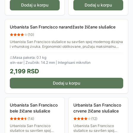
Dodaj u korpu
Dodaj u korpu
Urbanista San Francisco narandžaste žičane slušalice
(
10
)
Urbanista San Francisco slušalice su savršen spoj modernog dizajna
i vrhunskog zvuka. Ergonomski oblikovane, pružaju maksimalnu
udobnost tokom...
⚖
Masa paketa: 0.1 kg
◈
In-ear | Zvučnik: 14.2 mm | Integrisani mikrofon
2,199
RSD
Dodaj u korpu
Urbanista San Francisco
Urbanista San Francisco
bele žičane slušalice
crvene žičane slušalice
(
14
)
(
12
)
Urbanista San Francisco
Urbanista San Francisco
slušalice su savršen spoj
slušalice su savršen spoj