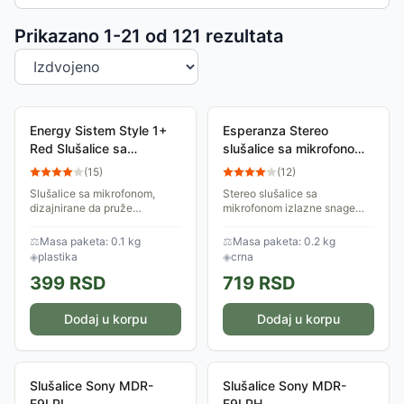
Sortiranje proizvoda
Prikazano 1-
21
od
121
rezultata
Energy Sistem Style 1+
Esperanza Stereo
Red Slušalice sa
slušalice sa mikrofonom
mikrofonom crvene
EGH202K
(
15
)
(
12
)
M44600
Slušalice sa mikrofonom,
Stereo slušalice sa
dizajnirane da pruže
mikrofonom izlazne snage
udobnost tokom nošenja i
50mW. Dužina kabla je 1,2 m.
dobar zvuk. Odlikuju se
Imaju konektor od 3,5 mm i
⚖
Masa paketa: 0.1 kg
⚖
Masa paketa: 0.2 kg
modernim dizajnom, a
crne su boje.
◈
plastika
◈
crna
povezuju se sa tvojim
399
RSD
719
RSD
uređajem...
Dodaj u korpu
Dodaj u korpu
Slušalice Sony MDR-
Slušalice Sony MDR-
E9LPL
E9LPH