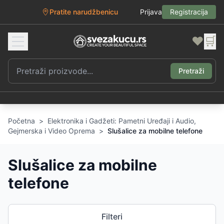
Pratite narudžbenicu
Prijava
Registracija
❤️
🛒
Pretraži
Početna
>
Elektronika i Gadžeti: Pametni Uređaji i Audio,
Gejmerska i Video Oprema
>
Slušalice za mobilne telefone
Slušalice za mobilne
telefone
Filteri