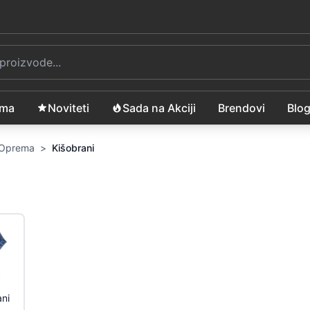
ama
Noviteti
Sada na Akciji
Brendovi
Blo
i Oprema
>
Kišobrani
ani