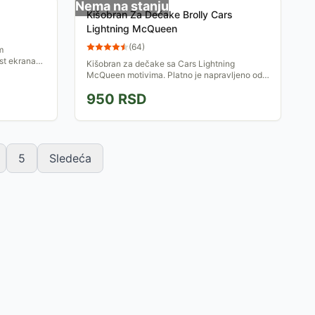
Nema na stanju
Kišobran Za Dečake Brolly Cars
Lightning McQueen
(
64
)
m
st ekrana
Kišobran za dečake sa Cars Lightning
McQueen motivima. Platno je napravljeno od
nepromočivog poliestera. Dužina kišobrana je
950
RSD
oko 67 cm, a prečnik...
5
Sledeća