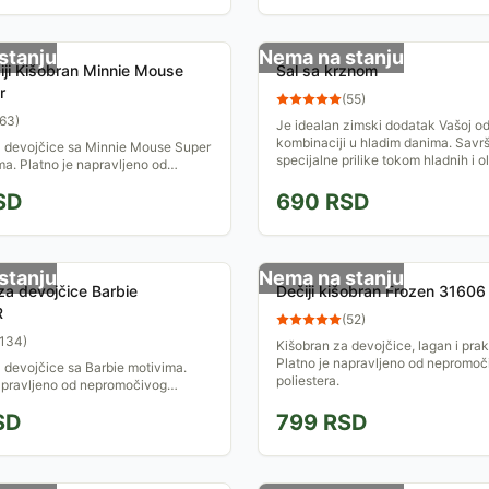
stanju
Nema na stanju
čiji Kišobran Minnie Mouse
Šal sa krznom
r
(
55
)
63
)
Je idealan zimski dodatak Vašoj odevnoj
kombinaciji u hladim danima. Savrš
a devojčice sa Minnie Mouse Super
specijalne prilike tokom hladnih i o
ma. Platno je napravljeno od
g poliestera. Dužina kišobrana je
SD
690
RSD
a prečnik...
stanju
Nema na stanju
za devojčice Barbie
Dečiji kišobran Frozen 31606
R
(
52
)
134
)
Kišobran za devojčice, lagan i prak
Platno je napravljeno od nepromoč
 devojčice sa Barbie motivima.
poliestera.
apravljeno od nepromočivog
 Dužina kišobrana je oko 45 cm, a
SD
799
RSD
orenog...