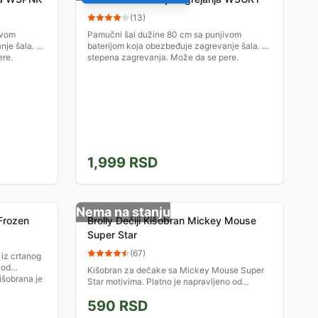
(
13
)
ivom
Pamučni šal dužine 80 cm sa punjivom
nje šala. 3
baterijom koja obezbeđuje zagrevanje šala. 3
ere.
stepena zagrevanja. Može da se pere.
1,999
RSD
Nema na stanju
 Frozen
Brolly Dečiji Kišobran Mickey Mouse
Super Star
(
67
)
 iz crtanog
 od
Kišobran za dečake sa Mickey Mouse Super
išobrana je
Star motivima. Platno je napravljeno od
nepromočivog poliestera. Dužina kišobrana je
590
RSD
oko 67 cm, a prečnik...