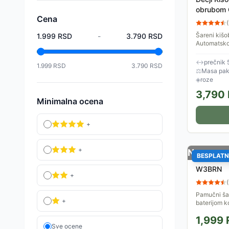
obrubom 
Cena
(
Šareni kišo
1.999
RSD
-
3.790
RSD
Automatsko 
reflektujuć
Lagan i prakt
↔
prečnik 
1.999
RSD
3.790
RSD
⚖
Masa pak
◈
roze
3,790
Minimalna ocena
+
+
Nema na 
BESPLATN
Karirani š
W3BRN
+
(
Pamučni ša
+
baterijom k
stepena za
1,999
Sve ocene