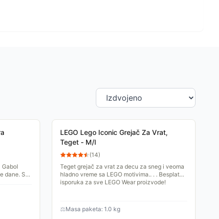
ra
LEGO Lego Iconic Grejač Za Vrat,
Teget - M/l
(
14
)
l Gabol
Teget grejač za vrat za decu za sneg i veoma
ne dane. S
hladno vreme sa LEGO motivima.. . . Besplatna
 zaštite, a
isporuka za sve LEGO Wear proizvode!
⚖
Masa paketa: 1.0 kg