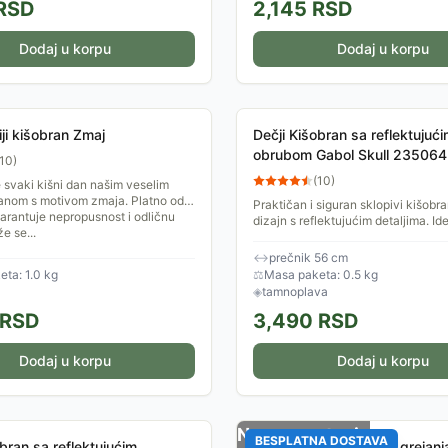
RSD
2,145
RSD
Dodaj u korpu
Dodaj u korpu
ji kišobran Zmaj
Dečji Kišobran sa reflektujuć
obrubom Gabol Skull 235064
10
)
(
10
)
 svaki kišni dan našim veselim
ranom s motivom zmaja. Platno od
Praktičan i siguran sklopivi kišob
garantuje nepropusnost i odličnu
dizajn s reflektujućim detaljima. Id
e se...
svakodnevnu upotrebu.
↔
prečnik 56 cm
ta: 1.0 kg
⚖
Masa paketa: 0.5 kg
◈
tamnoplava
RSD
3,490
RSD
Dodaj u korpu
Dodaj u korpu
Nema na stanju
BESPLATNA DOSTAVA
obran sa reflektujućim
Roze šal sa funkcijom greja