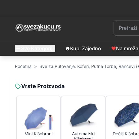
Sve Kategorije
Kupi Zajedno
Na mrež
Početna
>
Sve za Putovanje: Koferi, Putne Torbe, Rančevi 
Vrste Proizvoda
Mini Kišobrani
Automatski
Dečiji Kišobr
Kišobrani