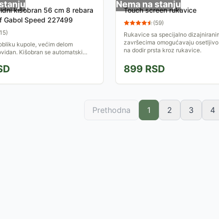
stanju
Nema na stanju
vidni kišobran 56 cm 8 rebara
Touch screen rukavice
f Gabol Speed 227499
(
59
)
15
)
Rukavice sa specijalno dizajnirani
završecima omogućavaju osetljivo
obliku kupole, većim delom
na dodir prsta kroz rukavice.
vidan. Kišobran se automatski
poran je na vetar. Poseduje 8 rebara
SD
899
RSD
m. Dužina...
Prethodna
1
2
3
4