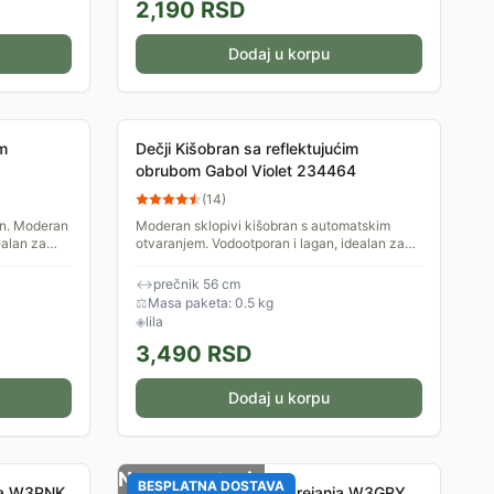
2,190
RSD
Dodaj u korpu
im
Dečji Kišobran sa reflektujućim
obrubom Gabol Violet 234464
(
14
)
ran. Moderan
Moderan sklopivi kišobran s automatskim
ealan za
otvaranjem. Vodootporan i lagan, idealan za
svakodnevnu upotrebu. Prekrasan floralni
uzorak ga čini...
↔
prečnik 56 cm
⚖
Masa paketa: 0.5 kg
◈
lila
3,490
RSD
Dodaj u korpu
Nema na stanju
BESPLATNA DOSTAVA
nja W3PNK
Sivi šal sa funkcijom grejanja W3GRY