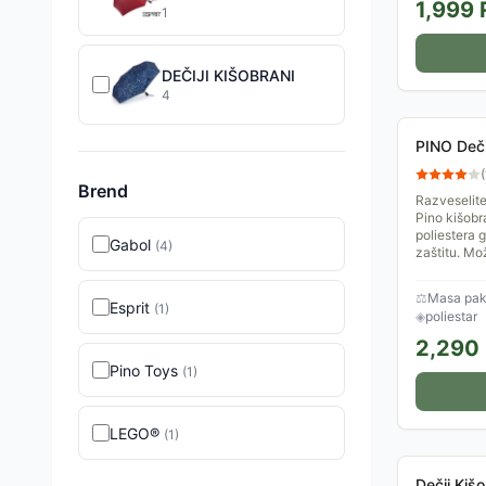
1,999
1
DEČIJI KIŠOBRANI
4
PINO Deči
(
Brend
Razveselite
Pino kišob
poliestera 
Gabol
(
4
)
zaštitu. Mož
⚖
Masa pake
Esprit
(
1
)
◈
poliestar
2,290
Pino Toys
(
1
)
LEGO®
(
1
)
Dečji Kiš