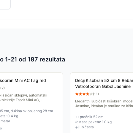
o 1-
21
od
187
rezultata
 proizvoda
šobran Mini AC flag red
Dečji Kišobran 52 cm 8 Reba
Vetrootporan Gabol Jasmine
12
)
(
11
)
 klasičan sklopivi, automatski
kolekcije Esprit Mini AC,
Elegantni ljubičasti kišobran, mode
ivog dizajna, prečnika 95cm, sa
Jasmine, idealan je pratilac za kiš
m futrolom....
prečnikom od 52 cm pruža dovoljno
95 cm, dužina sklopljenog 28 cm
njegovih 8...
eta: 0.4 kg
↔
prečnik 52 cm
/ metal
⚖
Masa paketa: 1.0 kg
◈
ljubičasta
D