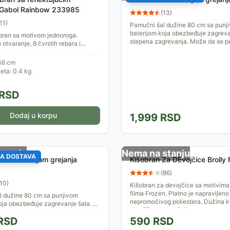
Gabol Rainbow 233985
(
13
)
11
)
Pamučni šal dužine 80 cm sa punj
baterijom koja obezbeđuje zagreva
bran sa motivom jednoroga.
stepena zagrevanja. Može da se p
otvaranje, 8 čvrstih rebara i
i obrub čine ga savršenim za decu.
ičan, štiti...
56 cm
eta: 0.4 kg
RSD
Dodaj u korpu
1,999
RSD
stanju
Nema na stanju
A DOSTAVA
al sa funkcijom grejanja
Kišobran Za DEvojčice Brolly
(
86
)
10
)
Kišobran za devojčice sa motivima
filma Frozen. Platno je napravljeno
l dužine 80 cm sa punjivom
nepromočivog poliestera. Dužina k
oja obezbeđuje zagrevanje šala. 3
oko 67 cm, a prečnik...
grevanja. Može da se pere.
RSD
590
RSD