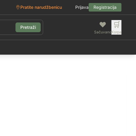
Pratite narudžbenicu
Prijava
Registracija
❤️
🛒
Pretraži
Sačuvano
Korpa
g