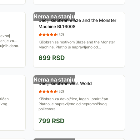
Nema na stanju
Dečiji kišobran Blaze and the Monster
Machine BL16008
(
52
)
en je za
Kišobran sa motivom Blaze and the Monster
lujnih dana.
Machine. Platno je napravljeno od
nepromočivog poliestera. Dužina kišobrana je
699
RSD
oko 70 cm.
Nema na stanju
Dečiji kišobran Girls World
(
52
)
tičan.
Kišobran za devojčice, lagan i praktičan.
ivog
Platno je napravljeno od nepromočivog
poliestera.
799
RSD