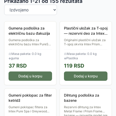
Sortiranje proizvoda
Prikazano 1-
21
od
155
rezultata
Gumena podloška za
Plastični uložak za T-spoj
električnu bazu đakuzija
— rezervni deo za Intex
Prism Frame bazene
Gumena podloška za
Originalni plastični uložak za
električnu bazu Intex PureSpa
T-spoj okvira Intex Prism
đakuzija — proverite
Frame bazena (3.05m,
kompatibilnost modela.
3.66m).
⚖
Masa paketa: 0.0 kg
⚖
Masa paketa: 0.0 kg
◈
guma
◈
Plastika
37
RSD
119
RSD
Dodaj u korpu
Dodaj u korpu
Gumeni poklopac za filter
Dihtung podloška za
ketridž
bazene
Gumeni poklopac filtera za
Rezervni dihtung za Intex
Intex Pure Spa i Greywood
Metal Frame i Prism Frame
đakuzi modele.
bazene — proverite model pre