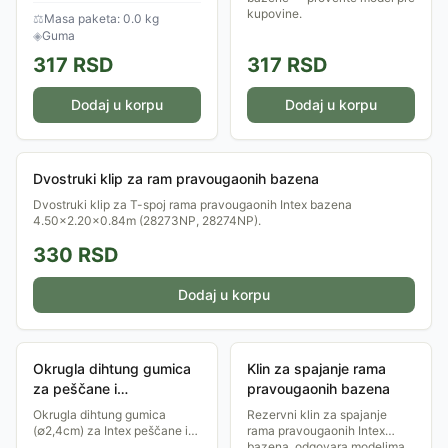
kupovine.
⚖
Masa paketa: 0.0 kg
◈
Guma
317
RSD
317
RSD
Dodaj u korpu
Dodaj u korpu
Dvostruki klip za ram pravougaonih bazena
Dvostruki klip za T-spoj rama pravougaonih Intex bazena
4.50×2.20×0.84m (28273NP, 28274NP).
330
RSD
Dodaj u korpu
Okrugla dihtung gumica
Klin za spajanje rama
za peščane i
pravougaonih bazena
kombinovane pumpe
Okrugla dihtung gumica
Rezervni klin za spajanje
(∅2,4cm) za Intex peščane i
rama pravougaonih Intex
kombinovane pumpe SX i QX
bazena, odgovara modelima