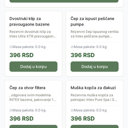
Dvostruki klip za
Čep za ispust peščane
pravougaone bazene
pumpe
Rezervni dvostruki klip za
Rezervni čep ispusnog ventila
Intex Ultra XTR pravougaone
za Intex peščane pumpe
bazene — proverite dimenzije
modela SX925, SX1500,
modela pre narudžbine.
SX2100, SX2800, SX3200 i
⚖
Masa paketa: 0.0 kg
⚖
Masa paketa: 0.0 kg
QX2100.
396
RSD
396
RSD
Dodaj u korpu
Dodaj u korpu
Čep za otvor filtera
Muška kopča za đakuzi
, odgovara svim modelima
Rezervna muška kopča za
INTEX bazena, pakovanje 1
poklopac Intex Pure Spa i SPA
kom.
đakuzija.
⚖
Masa paketa: 0.0 kg
⚖
Masa paketa: 0.0 kg
396
RSD
396
RSD