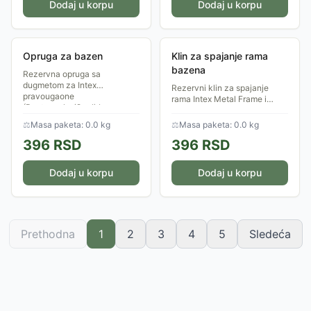
Dodaj u korpu
Dodaj u korpu
Opruga za bazen
Klin za spajanje rama
bazena
Rezervna opruga sa
dugmetom za Intex
Rezervni klin za spajanje
pravougaone
rama Intex Metal Frame i
(Rectangular/Oval) bazene sa
Prism Frame bazena (4.27–
čeličnim okvirom.
4.57m).
⚖
Masa paketa: 0.0 kg
⚖
Masa paketa: 0.0 kg
396
RSD
396
RSD
Dodaj u korpu
Dodaj u korpu
Prethodna
1
2
3
4
5
Sledeća