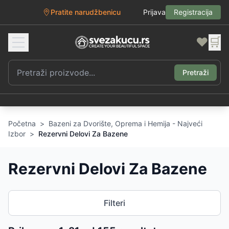
Pratite narudžbenicu
Prijava
Registracija
❤️
🛒
Pretraži
Početna
>
Bazeni za Dvorište, Oprema i Hemija - Najveći
Izbor
>
Rezervni Delovi Za Bazene
Rezervni Delovi Za Bazene
Filteri