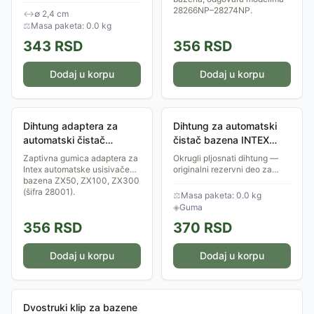
serije.
28266NP–28274NP.
↔
∅ 2,4 cm
⚖
Masa paketa: 0.0 kg
343
RSD
356
RSD
Dodaj u korpu
Dodaj u korpu
Dihtung adaptera za
Dihtung za automatski
automatski čistač
čistač bazena INTEX
bazena
28001 — okrugli pljosnati
Zaptivna gumica adaptera za
Okrugli pljosnati dihtung —
(rezervni deo)
Intex automatske usisivače
originalni rezervni deo za
bazena ZX50, ZX100, ZX300
automatski čistač bazena
(šifra 28001).
INTEX 28001.
⚖
Masa paketa: 0.0 kg
◈
Guma
356
RSD
370
RSD
Dodaj u korpu
Dodaj u korpu
Dvostruki klip za bazene