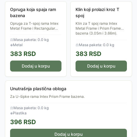
Opruga koja spaja ram
Klin koji prolazi kroz T
bazena
spoj
Opruga za T-spoj rama Intex
Klin za T spoj rama Intex
Metal Frame i Rectangular
Metal Frame i Prism Frame
Frame bazena — proverite
bazena (3.05m i 3.66m).
model pre narudžbine.
⚖
Masa paketa: 0.0 kg
◈
Metal
⚖
Masa paketa: 0.0 kg
383
RSD
383
RSD
Dodaj u korpu
Dodaj u korpu
Unutrašnja plastična obloga
Za U-šipke rama Intex Prism Frame bazena.
⚖
Masa paketa: 0.0 kg
◈
Plastika
396
RSD
Dodaj u korpu