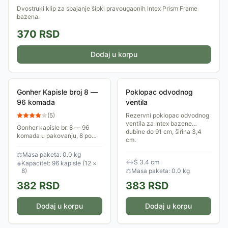
Dvostruki klip za spajanje šipki pravougaonih Intex Prism Frame
bazena.
370
RSD
Dodaj u korpu
Gonher Kapisle broj 8 —
Poklopac odvodnog
96 komada
ventila
(
5
)
Rezervni poklopac odvodnog
ventila za Intex bazene
Gonher kapisle br. 8 — 96
dubine do 91 cm, širina 3,4
komada u pakovanju, 8 po
cm.
šaržeru, za igračke
kapislarke.
⚖
Masa paketa: 0.0 kg
↔
Š 3.4 cm
◈
Kapacitet: 96 kapisle (12 ×
8)
⚖
Masa paketa: 0.0 kg
382
RSD
383
RSD
Dodaj u korpu
Dodaj u korpu