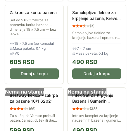
Zakrpe za korito bazena
Samolepljive flekice za
krpljenje bazena, Kreveta
Set od 5 PVC zakrpa za
na naduvavanje i
popravku korita bazena,
(
3
)
dimenzija 15 × 7,5 cm — bez
Čamaca Intex 59631
Samolepljive flekice za
lepka.
krpljenje bazena i opreme na
naduvavanje, 6 flekica u
↔
15 × 7,5 cm (po komadu)
paketu
⚖
Masa paketa: 0.1 kg
↔
7 × 7 cm
◈
PVC
⚖
Masa paketa: 0.1 kg
605
RSD
490
RSD
Dodaj u korpu
Dodaj u korpu
Nema na stanju
Nema na stanju
Bestway flekica - zakrpa
Intex Set Za Krpljenje
za bazene 10/1 62021
Bazena i Gumenih
Čamaca
(
166
)
(
388
)
Za slučaj da Vam se probuši
Intexov komplet za krpljenje
bazen, čamac, dušek ili druga
nadzemnih bazena i gumenih
oprema na naduvavanje,
čamaca.
599
RSD
490
RSD
trebaće Vam ovakva