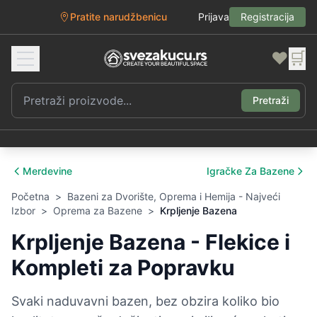
Pratite narudžbenicu
Prijava
Registracija
❤️
🛒
Pretraži
Merdevine
Igračke Za Bazene
Početna
>
Bazeni za Dvorište, Oprema i Hemija - Najveći
Izbor
>
Oprema za Bazene
>
Krpljenje Bazena
Krpljenje Bazena - Flekice i
Kompleti za Popravku
Svaki naduvavni bazen, bez obzira koliko bio