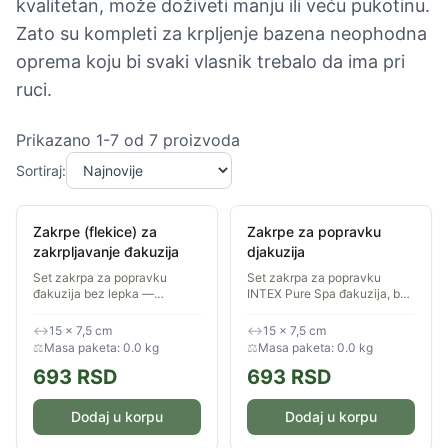
kvalitetan, može doživeti manju ili veću pukotinu.
Zato su kompleti za krpljenje bazena neophodna
oprema koju bi svaki vlasnik trebalo da ima pri
ruci.
Prikazano
1
-
7
od
7
proizvoda
Sortiraj:
Zakrpe (flekice) za
Zakrpe za popravku
zakrpljavanje đakuzija
djakuzija
Set zakrpa za popravku
Set zakrpa za popravku
đakuzija bez lepka —
INTEX Pure Spa đakuzija, bez
dimenzije 15 × 7,5 cm,
lepka, dim. 15×7,5 cm.
pakovanje sadrži više flekica.
↔
15 × 7,5 cm
↔
15 × 7,5 cm
⚖
Masa paketa: 0.0 kg
⚖
Masa paketa: 0.0 kg
693
RSD
693
RSD
Dodaj u korpu
Dodaj u korpu