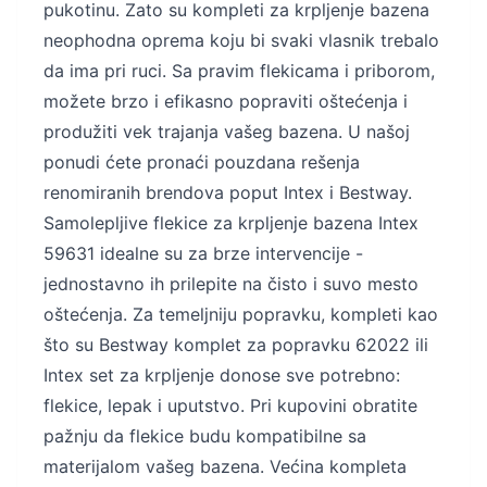
pukotinu. Zato su kompleti za krpljenje bazena
neophodna oprema koju bi svaki vlasnik trebalo
da ima pri ruci. Sa pravim flekicama i priborom,
možete brzo i efikasno popraviti oštećenja i
produžiti vek trajanja vašeg bazena. U našoj
ponudi ćete pronaći pouzdana rešenja
renomiranih brendova poput Intex i Bestway.
Samolepljive flekice za krpljenje bazena Intex
59631 idealne su za brze intervencije -
jednostavno ih prilepite na čisto i suvo mesto
oštećenja. Za temeljniju popravku, kompleti kao
što su Bestway komplet za popravku 62022 ili
Intex set za krpljenje donose sve potrebno:
flekice, lepak i uputstvo. Pri kupovini obratite
pažnju da flekice budu kompatibilne sa
materijalom vašeg bazena. Većina kompleta