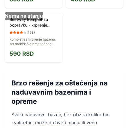
samolepljiva zakrpa za brzo i
lako saniranje...
Nema na stanju
Bestway komplet za
popravku - krpljenje
bazena 62022
(
193
)
Komplet za krpljenje bazena,
set sadrži: 5 grama tečnog
vinil zaptivača i 130 cm2 PVC
590
RSD
zakrpe...
Brzo rešenje za oštećenja na
naduvavnim bazenima i
opreme
Svaki naduvavni bazen, bez obzira koliko bio
kvalitetan, može doživeti manju ili veću