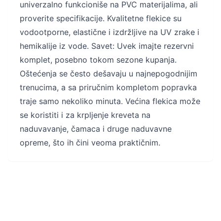
univerzalno funkcioniše na PVC materijalima, ali
proverite specifikacije. Kvalitetne flekice su
vodootporne, elastične i izdržljive na UV zrake i
hemikalije iz vode. Savet: Uvek imajte rezervni
komplet, posebno tokom sezone kupanja.
Oštećenja se često dešavaju u najnepogodnijim
trenucima, a sa priručnim kompletom popravka
traje samo nekoliko minuta. Većina flekica može
se koristiti i za krpljenje kreveta na
naduvavanje, čamaca i druge naduvavne
opreme, što ih čini veoma praktičnim.