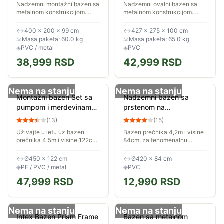
Nadzemni montažni bazen sa
Nadzemni ovalni bazen sa
26-371103
26-372000
metalnom konstrukcijom.
metalnom konstrukcijom.
Dimenzije postavljenog
Dimenzije postavljenog
bazena su 400 x 200 x 99cm.
bazena su 427 x 275 x
↔
400 × 200 × 99 cm
↔
427 × 275 × 100 cm
Sastavni deo kompleta su
100cm. Sastavni deo
⚖
Masa paketa: 60.0 kg
⚖
Masa paketa: 65.0 kg
merdevine i pumpa za...
kompleta su merdevine i
◈
PVC / metal
◈
PVC
pumpa za...
38,999
RSD
42,999
RSD
Nema na stanju
Nema na stanju
Montažni bazen Set sa
Nadzemni bazen sa
pumpom i merdevinama
prstenom na
450x122cm Avenli
naduvavanje 420x84cm
(
13
)
(
15
)
17802EU
Avenli 26-330300
Uživajte u letu uz bazen
Bazen prečnika 4,2m i visine
prečnika 4.5m i visine 122cm
84cm, za fenomenalnu
u svom dvorištu. Za
porodičnu zabavu u vašem
fenomenalnu porodičnu
dvorištu i opuštanje tokom
↔
Ø450 × 122 cm
↔
Ø420 × 84 cm
zabavu u vašem dvorištu i
vrelih letnjih dana. Dno i
◈
PE / PVC / metal
◈
PVC
opuštanje tokom vrelih...
zidovi su...
47,999
RSD
12,990
RSD
Nema na stanju
Nema na stanju
Intex Bazen Prism Frame
Bazen sa metalnom