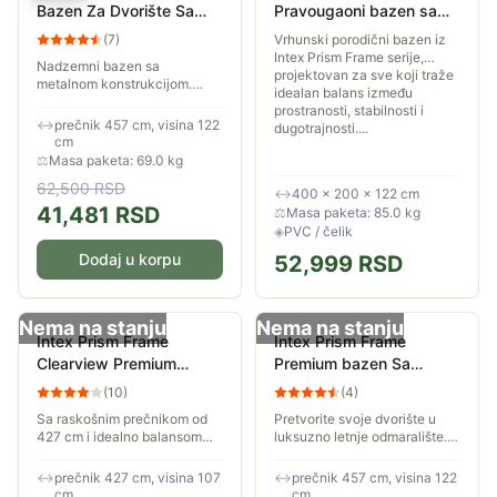
Bazen Za Dvorište Sa
Pravougaoni bazen sa
Čeličnom Konstrukcijom
pumpom i merdevinama
(
7
)
Vrhunski porodični bazen iz
54946
400x200x122cm 26790
Intex Prism Frame serije,
Nadzemni bazen sa
projektovan za sve koji traže
metalnom konstrukcijom.
idealan balans između
Prečnik 457 cm, dubina 122
prostranosti, stabilnosti i
cm u kompletu sa filterskom
↔
prečnik 457 cm, visina 122
dugotrajnosti....
pumpom, merdevinama,
cm
podlogom, pokrivkom i setom
⚖
Masa paketa: 69.0 kg
za...
62,500
RSD
↔
400 × 200 × 122 cm
41,481
RSD
⚖
Masa paketa: 85.0 kg
◈
PVC / čelik
Dodaj u korpu
52,999
RSD
Nema na stanju
Nema na stanju
Intex Prism Frame
Intex Prism Frame
Clearview Premium
Premium bazen Sa
Bazen sa prozirnim
kompletnom opremom
(
10
)
(
4
)
prstenom i kompletnom
4.57 x 1.22m 26726NP
Sa raskošnim prečnikom od
Pretvorite svoje dvorište u
opremom 4.27 x 1.07m
427 cm i idealno balansom
luksuzno letnje odmaralište.
26722
dubinom od 107 cm, ovaj
Set dolazi kao kompletno All-
ekskluzivni model izdvaja se
in-One rešenje sa snažnom
↔
prečnik 427 cm, visina 107
↔
prečnik 457 cm, visina 122
na tržištu zahvaljujući
filter-pumpom, merdevinama,
cm
cm