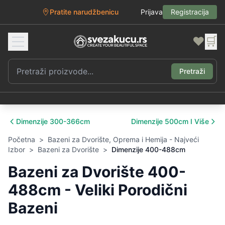
Pratite narudžbenicu
Prijava
Registracija
❤️
🛒
Pretraži
Dimenzije 300-366cm
Dimenzije 500cm I Više
Početna
>
Bazeni za Dvorište, Oprema i Hemija - Najveći
Izbor
>
Bazeni za Dvorište
>
Dimenzije 400-488cm
Bazeni za Dvorište 400-
488cm - Veliki Porodični
Bazeni