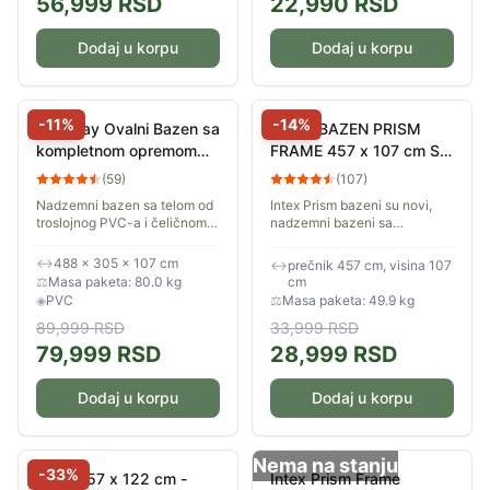
56,999
RSD
22,990
RSD
Dodaj u korpu
Dodaj u korpu
-
11
%
-
14
%
Bestway Ovalni Bazen sa
INTEX BAZEN PRISM
kompletnom opremom
FRAME 457 x 107 cm Sa
488x305x107 cm
Merdevinama, Pumpom,
(
59
)
(
107
)
Pokrivkom i Podlogom
Nadzemni bazen sa telom od
Intex Prism bazeni su novi,
26724
troslojnog PVC-a i čeličnom
nadzemni bazeni sa
konstrukcijom. Dužina
metalnom konstrukcijom. U
bazena je 488cm, širina je
odnosu na prethodnike
↔
488 × 305 × 107 cm
↔
prečnik 457 cm, visina 107
305cm dok je dubina 107cm.
dolaze sa poboljšanim ramom,
⚖
Masa paketa: 80.0 kg
cm
Isporučuje se sa...
oplatom i novim dizajnom....
◈
PVC
⚖
Masa paketa: 49.9 kg
89,999
RSD
33,999
RSD
79,999
RSD
28,999
RSD
Dodaj u korpu
Dodaj u korpu
Nema na stanju
-
33
%
Intex 457 x 122 cm -
Intex Prism Frame