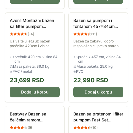
Avenli Montažni bazen
Bazen sa pumpom i
sa filter pumpom
fontanom 457x84cm
420x84cm
Bestway 57416
(
14
)
(
11
)
Uživajte u letu uz bazen
Bazen za zabavu, dobro
prečnika 420cm i visine
raspoloženje i preko potrebno
84cm u svom dvorištu. Za
osveženje tokom vrelih letnjih
fenomenalnu porodičnu
dana. Bazen ima pumpu i
↔
prečnik 420 cm, visina 84
↔
prečnik 457 cm, visina 84
zabavu u vašem dvorištu i
fontanu u obliku palme koja
cm
cm
opuštanje tokom vrelih...
se povezuje...
⚖
Masa paketa: 39.0 kg
⚖
Masa paketa: 25.0 kg
◈
PVC / metal
◈
PVC
23,699
RSD
22,990
RSD
Dodaj u korpu
Dodaj u korpu
Bestway Bazen sa
Bazen sa prstenom i filter
čeličnim ramom
pumpom Fast Set
merdevinama i filterskom
396x84cm Bestway
(
9
)
(
10
)
pumpom 488x122
57376