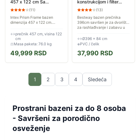
457 x 122 cm Sa
konstrukcijom i filter
Kompletnom Opremom
pumpom Bestway
(
11
)
(
13
)
396x84cm 5612E
Intex Prism Frame bazen
Bestway bazen prečnika
dimenzija 457 x 122 cm.
396cm savršen je za dvorište,
Bazen dolazi sa kompletnom
za rashlađivanje i zabavu u
opremom: merdevinama,
toplim letnjim danima. Bazen
↔
prečnik 457 cm, visina 122
pumpom, filterom, crevima za
ima čeličnu konstrukciju koja
cm
↔
Ø396 × 84 cm
pumpu, pokrivačem i...
je...
⚖
Masa paketa: 76.0 kg
◈
PVC / čelik
49,999
RSD
37,990
RSD
1
2
3
4
Sledeća
Prostrani bazeni za do 8 osoba
- Savršeni za porodično
osveženje