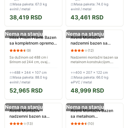
inovativnom...
zaštitnom...
⚖
Masa paketa: 67.0 kg
⚖
Masa paketa: 74.0 kg
◈
vinil / metal
◈
vinil / metal
38,419
RSD
43,461
RSD
Nema na stanju
Nema na stanju
Intex Prism Frame Bazen
Avenli Montažni
sa kompletnom opremom
nadzemni bazen sa
4.88 x 2.44 x 1.07m
merdevinama i pumpom
(
9
)
(
12
)
26792NP
400x207x122cm 8870L
Sa dužinom od 488 cm i
Nadzemni montažni bazen sa
26-371203
širinom od 244 cm, ovaj
metalnom konstrukcijom.
model pruža savršeno
Dimenzije postavljenog
iskorišćenu vodenu površinu
bazena su 400 x 207 x
↔
488 × 244 × 107 cm
↔
400 × 207 × 122 cm
bez zaobljenih uglova, što ga
122cm. Sastavni deo
⚖
Masa paketa: 88.0 kg
⚖
Masa paketa: 66.0 kg
čini idealnim izborom...
kompleta su merdevine i
◈
vinil / metal
◈
PVC / metal
pumpa za...
52,965
RSD
48,999
RSD
Nema na stanju
Nema na stanju
Avenli Montažni
Avenli Montažni bazen
nadzemni bazen sa
sa metalnom
merdevinama i pumpom
konstrukcijom
(
13
)
(
10
)
400x200x99cm 7020L
427x275x100cm 8073L