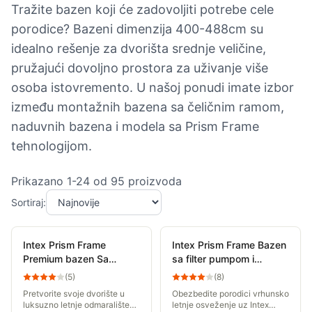
Tražite bazen koji će zadovoljiti potrebe cele
porodice? Bazeni dimenzija 400-488cm su
idealno rešenje za dvorišta srednje veličine,
pružajući dovoljno prostora za uživanje više
osoba istovremento. U našoj ponudi imate izbor
između montažnih bazena sa čeličnim ramom,
naduvnih bazena i modela sa Prism Frame
tehnologijom.
Prikazano
1
-
24
od
95
proizvoda
Sortiraj:
Intex Prism Frame
Intex Prism Frame Bazen
Premium bazen Sa
sa filter pumpom i
kompletnom opremom
merdevinama 4 x 2 x 1m
(
5
)
(
8
)
4.57 x 1.07m 26724NP
26788NP
Pretvorite svoje dvorište u
Obezbedite porodici vrhunsko
luksuzno letnje odmaralište
letnje osveženje uz Intex