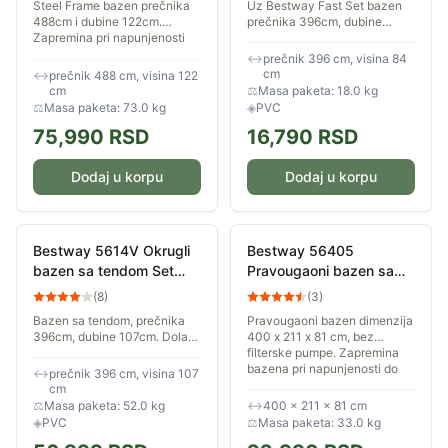
Steel Frame bazen prečnika
Uz Bestway Fast Set bazen
488cm i dubine 122cm.
prečnika 396cm, dubine
Zapremina pri napunjenosti
84cm, bićete spremni za
do 90% visine je 19.480 litra
uživanje za tili čas. Dolazi u
↔
prečnik 396 cm, visina 84
vode. U kompletu dobijate i
paketu sa filter pumpom.
cm
↔
prečnik 488 cm, visina 122
filtersku...
cm
⚖
Masa paketa: 18.0 kg
⚖
Masa paketa: 73.0 kg
◈
PVC
75,990
RSD
16,790
RSD
Dodaj u korpu
Dodaj u korpu
Bestway 5614V Okrugli
Bestway 56405
bazen sa tendom Set
Pravougaoni bazen sa
396x107
metalnom konstrukcijom
(
8
)
(
3
)
400 x 211 x 81
Bazen sa tendom, prečnika
Pravougaoni bazen dimenzija
396cm, dubine 107cm. Dolazi
400 x 211 x 81 cm, bez
u paketu sa pumpom,
filterske pumpe. Zapremina
merdevinama i prekrivačem.
bazena pri napunjenosti do
↔
prečnik 396 cm, visina 107
90% je 5700 litara vode...
cm
⚖
Masa paketa: 52.0 kg
↔
400 × 211 × 81 cm
◈
PVC
⚖
Masa paketa: 33.0 kg