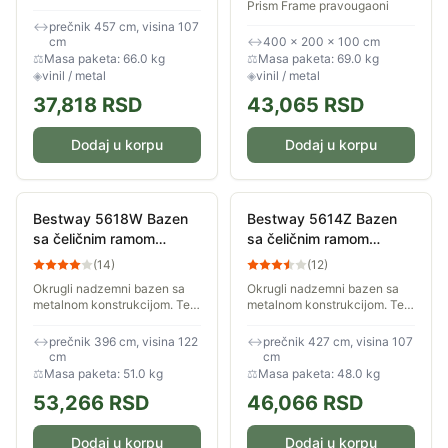
uz Intex Prism Frame bazen
Prism Frame pravougaoni
sa metalnom konstrukcijom.
bazen dimenzija 400 x 200
↔
prečnik 457 cm, visina 107
Set dolazi kao kompletno All-
cm. Zahvaljujući svom
cm
↔
400 × 200 × 100 cm
in-One...
pravilnom...
⚖
Masa paketa: 66.0 kg
⚖
Masa paketa: 69.0 kg
◈
vinil / metal
◈
vinil / metal
37,818
RSD
43,065
RSD
Dodaj u korpu
Dodaj u korpu
Bestway 5618W Bazen
Bestway 5614Z Bazen
sa čeličnim ramom
sa čeličnim ramom
pumpom i merdevinama
pumpom i merdevinama
(
14
)
(
12
)
3.96 m x 1.22 m
4.27m x 1.07m
Okrugli nadzemni bazen sa
Okrugli nadzemni bazen sa
metalnom konstrukcijom. Telo
metalnom konstrukcijom. Telo
bazena je izrađeno od
bazena je izrađeno od
izdržljivog troslojnog
izdržljivog troslojnog
↔
prečnik 396 cm, visina 122
↔
prečnik 427 cm, visina 107
materijala. Sastavni deo
materijala. Sastavni deo
cm
cm
kompleta čine merdevine...
kompleta čine merdevine...
⚖
Masa paketa: 51.0 kg
⚖
Masa paketa: 48.0 kg
53,266
RSD
46,066
RSD
Dodaj u korpu
Dodaj u korpu