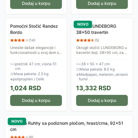
Dodaj u korpu
Dodaj u korpu
NOVO
Pomoćni Stočić Randez
Stočić LUNDEBORG
Bordo
38x50 travertin
(
14
)
(
5
)
Unesite dašak elegancije i
Okrugli stočić LUNDEBORG u
funkcionalnosti u svoj dom sa
travertin boji, 38x50 cm, za
Pomoćnim Klub Stočićem
dnevnu sobu
Rendz u prelepoj bordo boji.
↔
prečnik 47 cm, visina 51
↔
38 × 50 × 47 cm
Ovaj okrugli stočić nije samo
cm
⚖
Masa paketa: 8.0 kg
praktičan,...
⚖
Masa paketa: 2.5 kg
◈
Medijapan, melamin, ukrasni
◈
polipropilen / čelik
furnir
1,024
RSD
13,332
RSD
Dodaj u korpu
Dodaj u korpu
NOVO
Klub sto Ruhhy sa podiznom pločom, hrast/crna, 92×51
cm
(
6
)