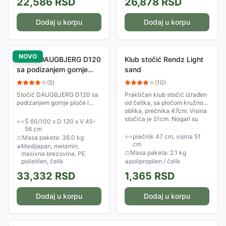
22,586
RSD
26,878
RSD
Dodaj u korpu
Dodaj u korpu
NOVO
Stočić DAUGBJERG D120
Klub stočić Rendz Light
sa podizanjem gornje
sand
ploče, topao hrast
(
5
)
(
10
)
Stočić DAUGBJERG D120 sa
Praktičan klub stočić izrađen
podizanjem gornje ploče i
od čelika, sa pločom kružnog
prostorom za odlaganje,
oblika, prečnika 47cm. Visina
topao hrast
stočića je 51cm. Nogari su
↔
Š 60/100 x D 120 x V 45-
sklopivi pa se stočić može,...
56 cm
↔
prečnik 47 cm, visina 51
⚖
Masa paketa: 36.0 kg
cm
◈
Medijapan, melamin,
⚖
Masa paketa: 2.1 kg
masivna brezovina, PE
polietilen, čelik
◈
polipropilen / čelik
33,332
RSD
1,365
RSD
Dodaj u korpu
Dodaj u korpu