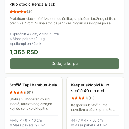
Klub stočić Rendz Black
(
40
)
Praktičan klub stočić izrađen od čelika, sa pločom kružnog oblika,
prečnika 47cm. Visina stočića je 51cm. Nogari su sklopivi pa se
stočić može,...
↔
prečnik 47 cm, visina 51 cm
⚖
Masa paketa: 2.1 kg
◈
polipropilen / čelik
1,365
RSD
Dodaj u korpu
Stočić Tapi bambus-bela
Kesper sklopivi klub
stočić 40 cm crni
(
61
)
(
12
)
Stabilan i moderan ovalni
stočić, atraktivnog dizajna
Kesper klub stočić ima
koji će se lako uklopiti u
odvojivu ploču koja može
enterijer savremenog doma.
poslužiti kao poslužavnik.
Dimenzije: 40x40x40 cm
Napravljen je od metala.
↔
40 × 40 × 40 cm
↔
47 × 47 × 50 cm
Pogodan je za unutrašnju i
⚖
Masa paketa: 9.0 kg
⚖
Masa paketa: 4.0 kg
spoljašnju upotrebu.