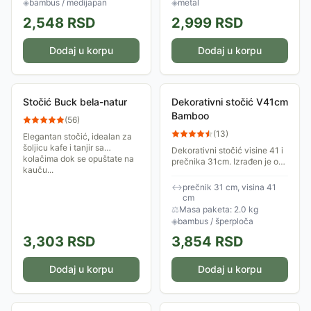
◈
bambus / medijapan
◈
metal
2,548
RSD
2,999
RSD
Dodaj u korpu
Dodaj u korpu
Stočić Buck bela-natur
Dekorativni stočić V41cm
Bamboo
(
56
)
(
13
)
Elegantan stočić, idealan za
šoljicu kafe i tanjir sa
Dekorativni stočić visine 41 i
kolačima dok se opuštate na
prečnika 31cm. Izrađen je od
kauču...
šper ploče i drveta bambusa.
Savršen detalj za vašu
↔
prečnik 31 cm, visina 41
spavaću sobu ili dnevni
cm
boravak, a...
⚖
Masa paketa: 2.0 kg
◈
bambus / šperploča
3,303
RSD
3,854
RSD
Dodaj u korpu
Dodaj u korpu