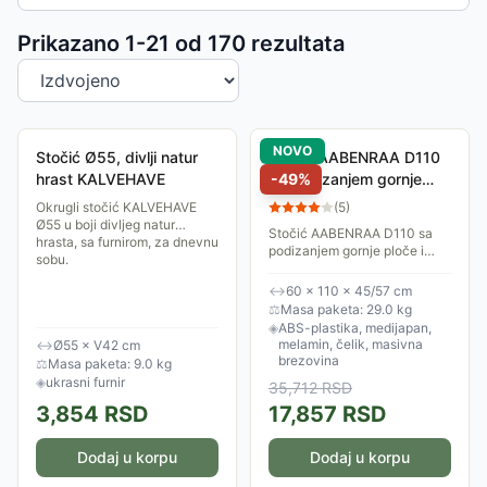
Sortiranje proizvoda
Prikazano 1-
21
od
170
rezultata
NOVO
Stočić Ø55, divlji natur
Stočić AABENRAA D110
hrast KALVEHAVE
sa podizanjem gornje
-
49
%
ploče, hrast/crna
Okrugli stočić KALVEHAVE
(
5
)
Ø55 u boji divljeg natur
Stočić AABENRAA D110 sa
hrasta, sa furnirom, za dnevnu
podizanjem gornje ploče i
sobu.
prostorom za odlaganje,
hrast/crna
↔
60 × 110 × 45/57 cm
⚖
Masa paketa: 29.0 kg
◈
ABS-plastika, medijapan,
melamin, čelik, masivna
↔
Ø55 × V42 cm
brezovina
⚖
Masa paketa: 9.0 kg
◈
ukrasni furnir
35,712
RSD
3,854
RSD
17,857
RSD
Dodaj u korpu
Dodaj u korpu