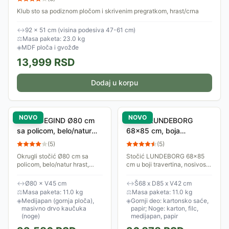
Klub sto sa podiznom pločom i skrivenim pregratkom, hrast/crna
↔
92 × 51 cm (visina podesiva 47-61 cm)
⚖
Masa paketa: 23.0 kg
◈
MDF ploča i gvožđe
13,999
RSD
Dodaj u korpu
NOVO
NOVO
Stočić JEGIND Ø80 cm
Stočić LUNDEBORG
sa policom, belo/natur
68x85 cm, boja
hrast
travertina
(
5
)
(
5
)
Okrugli stočić Ø80 cm sa
Stočić LUNDEBORG 68x85
policom, belo/natur hrast,
cm u boji travertina, nosivost
medijapan i masivno drvo
do 20 kg
↔
Ø80 × V45 cm
↔
Š68 x D85 x V42 cm
⚖
Masa paketa: 11.0 kg
⚖
Masa paketa: 11.0 kg
◈
Medijapan (gornja ploča),
◈
Gornji deo: kartonsko saće,
masivno drvo kaučuka
papir; Noge: karton, filc,
(noge)
medijapan, papir