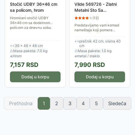
Stočić UDBY 36x46 cm
Vilde 569726 - Zlatni
sa policom, hrom
Metalni Sto Sa
Ugradjenim Satom ,
Hromirani stočić UDBY
(
12
)
42x40 Cm
36x46 cm sa dodatnom
Predstavljamo vam komad
policom za dnevnu sobu.
nameštaja koji pomera
granice dizajna – Vilde
ROUND stočić sa ugrađenim
↔
prečnik 42 cm, visina 40
satom. Ovo nije samo sto; ovo
↔
36 × 46 × 46 cm
cm
je umetničko delo koje...
⚖
Masa paketa: 7.0 kg
⚖
Masa paketa: 1.0 kg
◈
Hrom
◈
metal / staklo
7,157
RSD
7,990
RSD
Dodaj u korpu
Dodaj u korpu
Prethodna
1
2
3
4
5
Sledeća