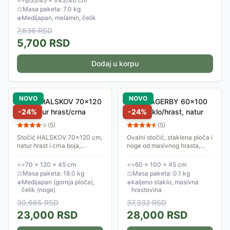
↔
Ø55/45 × V43/40 cm
⚖
Masa paketa: 7.0 kg
◈
Medijapan, melamin, čelik
7,836
RSD
5,700
RSD
Dodaj u korpu
NOVO
NOVO
Stočić HALSKOV 70x120
Stočić AGERBY 60x100
cm, natur hrast/crna
-
24
%
cm, staklo/hrast, natur
-
24
%
(
5
)
(
5
)
Stočić HALSKOV 70x120 cm,
Ovalni stočić, staklena ploča i
natur hrast i crna boja,
noge od masivnog hrasta,
medijapan i čelik, FSC
60x100 cm
sertifikovan.
↔
70 × 120 × 45 cm
↔
60 × 100 × 45 cm
⚖
Masa paketa: 18.0 kg
⚖
Masa paketa: 0.1 kg
◈
Medijapan (gornja ploča),
◈
kaljeno staklo, masivna
čelik (noge)
hrastovina
30,665
RSD
37,332
RSD
23,000
RSD
28,000
RSD