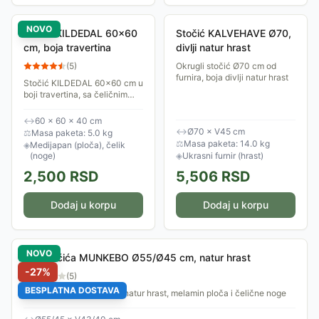
NOVO
Stočić KILDEDAL 60x60
Stočić KALVEHAVE Ø70,
cm, boja travertina
divlji natur hrast
(
5
)
Okrugli stočić Ø70 cm od
furnira, boja divlji natur hrast
Stočić KILDEDAL 60x60 cm u
boji travertina, sa čeličnim
nogama
↔
60 × 60 × 40 cm
↔
Ø70 × V45 cm
⚖
Masa paketa: 5.0 kg
⚖
Masa paketa: 14.0 kg
◈
Medijapan (ploča), čelik
(noge)
◈
Ukrasni furnir (hrast)
2,500
RSD
5,506
RSD
Dodaj u korpu
Dodaj u korpu
NOVO
Set stočića MUNKEBO Ø55/Ø45 cm, natur hrast
-
27
%
(
5
)
BESPLATNA DOSTAVA
Set od 2 okrugla stočića, natur hrast, melamin ploča i čelične noge