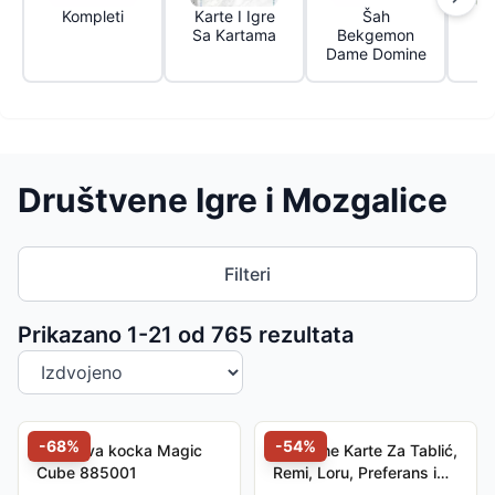
Kompleti
Karte I Igre
Šah
M
Sa Kartama
Bekgemon
Dame Domine
Društvene Igre i Mozgalice
Filteri
Sortiranje proizvoda
Prikazano 1-
21
od
765
rezultata
-
68
%
-
54
%
Rubikova kocka Magic
Plastične Karte Za Tablić,
Cube 885001
Remi, Loru, Preferans i
ostale kartaške igre