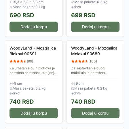
da se nalazite!
↔
5,3 × 5,3 × 5,3 cm
⚖
Masa paketa: 0.3 kg
⚖
Masa paketa: 0.1 kg
◈
drvo
690
RSD
699
RSD
Dodaj u korpu
Dodaj u korpu
WoodyLand - Mozgalica
WoodyLand - Mozgalica
Blokovi 90691
Molekul 90689
(
99
)
(
103
)
Za umetanje ovih blokova je
Za sastavljanje ovog
potrebna spretnost, strpljenje i
molekula je potrebna
klikeri! Materijal: drvo.
spretnost, strpljenje i klikeri!
Dimenzija 9cm. Uzrast: 8+.
Materijal: drvo. Prečnik 9cm.
↔
9 cm
↔
9 cm
Uzrast: 8+.
⚖
Masa paketa: 0.2 kg
⚖
Masa paketa: 0.2 kg
◈
drvo
◈
drvo
740
RSD
740
RSD
Dodaj u korpu
Dodaj u korpu