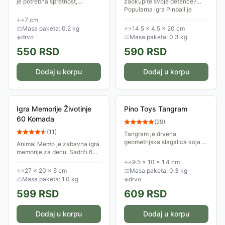
je potrebna spretnost,
zaokupite svoje detence?
strpljenje i klikeri! Materijal:
Popularna igra Pinball je
drvo. Dimenzija 7cm. Uzrast:
sjajan način. Podstaknite
↔
7 cm
8+.
mališana da ručicama proba
⚖
Masa paketa: 0.2 kg
↔
14.5 × 4.5 × 20 cm
da ubaci loptice...
◈
drvo
⚖
Masa paketa: 0.3 kg
550
RSD
590
RSD
Dodaj u korpu
Dodaj u korpu
Igra Memorije Životinje
Pino Toys Tangram
60 Komada
(
29
)
(
11
)
Tangram je drvena
geometrijska slagalica koja se
Animal Memo je zabavna igra
sastoji od sedam pločica.
memorije za decu. Sadrži 60
Pokažite mališanima kako da
kartica sa slikama različitih
↔
9.5 × 10 × 1.4 cm
od njih naprave različite
životinja. Cilj igre je da se
↔
27 × 20 × 5 cm
⚖
Masa paketa: 0.3 kg
oblike.
pronađu dva para identičnih...
⚖
Masa paketa: 1.0 kg
◈
drvo
599
RSD
609
RSD
Dodaj u korpu
Dodaj u korpu