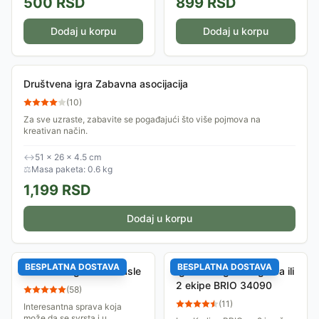
500
RSD
899
RSD
Dodaj u korpu
Dodaj u korpu
Društvena igra Zabavna asocijacija
(
10
)
Za sve uzraste, zabavite se pogađajući što više pojmova na
kreativan način.
↔
51 × 26 × 4.5 cm
⚖
Masa paketa: 0.6 kg
1,199
RSD
Dodaj u korpu
BESPLATNA DOSTAVA
BESPLATNA DOSTAVA
Alko rulet Igra za odrasle
Igra Karling za 2 igrača ili
2 ekipe BRIO 34090
(
58
)
(
11
)
Interesantna sprava koja
može da se svrsta i u