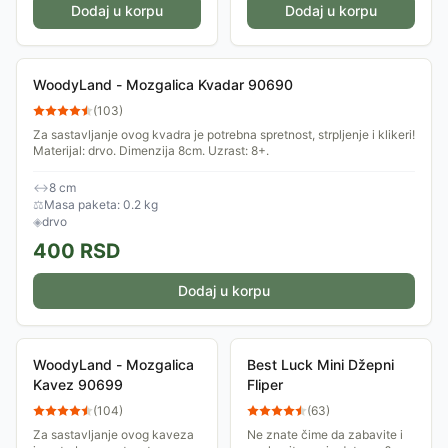
Dodaj u korpu
Dodaj u korpu
WoodyLand - Mozgalica Kvadar 90690
(
103
)
Za sastavljanje ovog kvadra je potrebna spretnost, strpljenje i klikeri!
Materijal: drvo. Dimenzija 8cm. Uzrast: 8+.
↔
8 cm
⚖
Masa paketa: 0.2 kg
◈
drvo
400
RSD
Dodaj u korpu
WoodyLand - Mozgalica
Best Luck Mini Džepni
Kavez 90699
Fliper
(
104
)
(
63
)
Za sastavljanje ovog kaveza
Ne znate čime da zabavite i