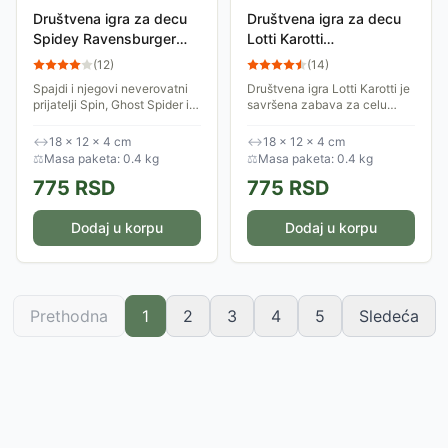
Društvena igra za decu
Društvena igra za decu
Spidey Ravensburger
Lotti Karotti
22594
Ravensburger 24812
(
12
)
(
14
)
Spajdi i njegovi neverovatni
Društvena igra Lotti Karotti je
prijatelji Spin, Ghost Spider i
savršena zabava za celu
Black Panther penju se za
porodicu. Ova dinamična i
opkladu! Oni vise vertikalno i,
uzbudljiva igra namenjena je
↔
18 × 12 × 4 cm
↔
18 × 12 × 4 cm
sa svakim krugom, sve figure
deci uzrasta od 4+ godina, a
⚖
Masa paketa: 0.4 kg
⚖
Masa paketa: 0.4 kg
...
može je...
775
RSD
775
RSD
Dodaj u korpu
Dodaj u korpu
Prethodna
1
2
3
4
5
Sledeća