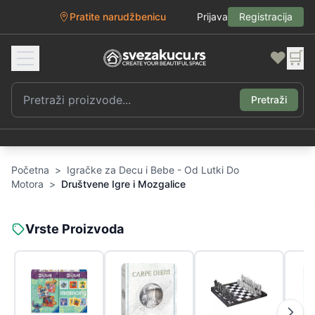
Pratite narudžbenicu
Prijava
Registracija
❤️
🛒
Pretraži
Početna
>
Igračke za Decu i Bebe - Od Lutki Do
Motora
>
Društvene Igre i Mozgalice
Vrste Proizvoda