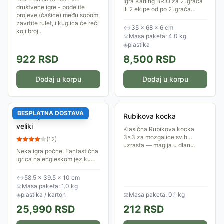
Igra Karling BRIO za 2 igrača
društvene igre - podelite
ili 2 ekipe od po 2 igrača
brojeve (čašice) među sobom,
doneće puno smeha, zabave i
zavrtite rulet, i kuglica će reći
podstaći Vas da budete
↔
35 × 68 × 6 cm
koji broj...
spretniji, da taktizirate i
⚖
Masa paketa: 4.0 kg
timski...
◈
plastika
922
RSD
8,500
RSD
Dodaj u korpu
Dodaj u korpu
BESPLATNA DOSTAVA
Jumanji Game Board
Rubikova kocka
veliki
Klasična Rubikova kocka
3×3 za mozgalice svih
(
12
)
uzrasta — magija u dlanu.
Neka igra počne. Fantastična
igrica na engleskom jeziku
koja će vas odvesti duboko u
srce džungle, a da li ćete se
↔
58.5 × 39.5 × 10 cm
vratiti zavisi od vas.
⚖
Masa paketa: 1.0 kg
◈
plastika / karton
⚖
Masa paketa: 0.1 kg
25,990
RSD
212
RSD