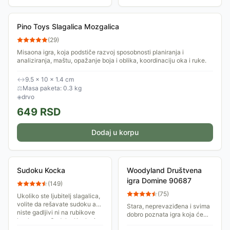
Pino Toys Slagalica Mozgalica
(
29
)
Misaona igra, koja podstiče razvoj sposobnosti planiranja i
analiziranja, maštu, opažanje boja i oblika, koordinaciju oka i ruke.
↔
9.5 × 10 × 1.4 cm
⚖
Masa paketa: 0.3 kg
◈
drvo
649
RSD
Dodaj u korpu
Sudoku Kocka
Woodyland Društvena
igra Domine 90687
(
149
)
(
75
)
Ukoliko ste ljubitelj slagalica,
volite da rešavate sudoku a
Stara, neprevaziđena i svima
niste gadljivi ni na rubikove
dobro poznata igra koja će
kocke, ova Sudoku Kocka je
uvek doneti zabavu, gde god
napravljena baš za Vas!