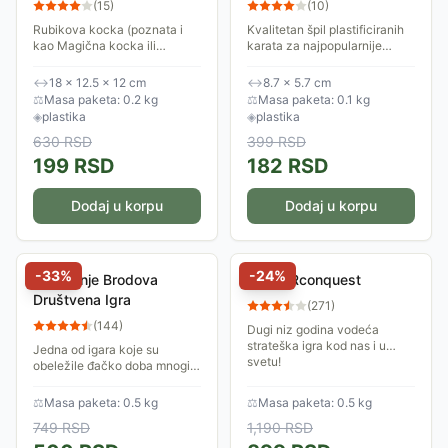
(
15
)
(
10
)
Rubikova kocka (poznata i
Kvalitetan špil plastificiranih
kao Magična kocka ili
karata za najpopularnije
Mađarska kocka) je
kartaške igre poput tablića,
mehanička igračka koju je
lore, preferansa, pokera.
↔
18 × 12.5 × 12 cm
↔
8.7 × 5.7 cm
1974. godine izumeo
Dimenzije karata su 8.7 x 5.7
⚖
Masa paketa: 0.2 kg
⚖
Masa paketa: 0.1 kg
mađarski pronalazač i
cm.
◈
plastika
◈
plastika
profesor...
630
RSD
399
RSD
199
RSD
182
RSD
Dodaj u korpu
Dodaj u korpu
-
33
%
-
24
%
Potapanje Brodova
Riziko Rconquest
Društvena Igra
(
271
)
(
144
)
Dugi niz godina vodeća
strateška igra kod nas i u
Jedna od igara koje su
svetu!
obeležile đačko doba mnogih
generacija. Izrađena na tabli,
lepo dizajnirana, prati stil
⚖
Masa paketa: 0.5 kg
⚖
Masa paketa: 0.5 kg
savremenih školaraca, ne
749
RSD
1,190
RSD
gubeći šarm...