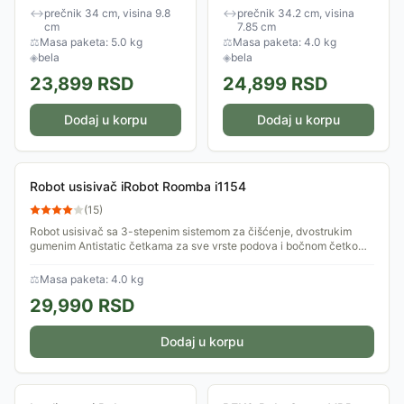
Vakuum: 10.000Pa Baterija:
posudom,Suvo i mokro
↔
prečnik 34 cm, visina 9.8
↔
prečnik 34.2 cm, visina
5.200mAh, do 180min rada
čišćenje Vakuum: 2.000Pa
cm
7.85 cm
Ostalo - Dodatne...
Filter: Da...
⚖
Masa paketa: 5.0 kg
⚖
Masa paketa: 4.0 kg
◈
bela
◈
bela
23,899
RSD
24,899
RSD
Dodaj u korpu
Dodaj u korpu
Robot usisivač iRobot Roomba i1154
(
15
)
Robot usisivač sa 3-stepenim sistemom za čišćenje, dvostrukim
gumenim Antistatic četkama za sve vrste podova i bočnom četkom
za čišćenje uglova i...
⚖
Masa paketa: 4.0 kg
29,990
RSD
Dodaj u korpu