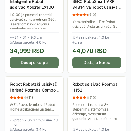
Inteligentni Robot
BEKO RoboSmart VRR
usisivač Xplorer LX100
84314 VB robot usisivač
sa posudom
LX100 je pametni robotski
(
10
)
usisivač sa naprednom 360°
Karakteristike - Tip: Robot
laserskom navigacijom i
usisivač Vrsta usisivača: Sa
preciznim mapiranjem
posudom,Sa vodenom
prostora za efikasno i
filtracijom Usisna snaga:
↔
31 × 31 × 9.3 cm
⚖
Masa paketa: 4.0 kg
potpuno automatizovano...
5.000Pa Filter: Da Nivo buke:
⚖
Masa paketa: 4.0 kg
◈
crna
65dB(A) Baterija:...
34,999
RSD
44,070
RSD
Dodaj u korpu
Dodaj u korpu
iRobot Robotski usisivač
Robot usisivač Roomba
i brisač Roomba Combo
i1152
R1138
(
11
)
(
10
)
WiFi: Povezivanje sa iRobot
Roomba i1 robot sa 3-
Home aplikacijom Sistem
stepenim sistemom za
čiščenja: Kombinovani -
čišćenje, dvostrukim
usisiva i briše Bočna četka:
gumenim Antistatic četkama
↔
prečnik 35.6 cm, visina 7.9
Dve bočne četkice
za sve vrste podova, bočnom
cm
pozicionirane pod uglom...
četkom za čišćenje uglova i...
⚖
Masa paketa: 3.4 kg
⚖
Masa paketa: 4.0 kg