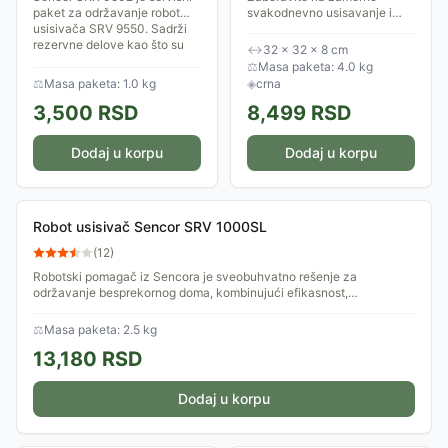
paket za održavanje robot
svakodnevno usisavanje i
usisivača SRV 9550. Sadrži
prepustite posao
rezervne delove kao što su
profesionalcu. Dok krstari
↔
32 × 32 × 8 cm
filter i mop za čišćenje.
vašim stanom, njegove bočne
⚖
Masa paketa: 4.0 kg
Redovnom...
četkice se okreću i...
⚖
Masa paketa: 1.0 kg
◈
crna
3,500
RSD
8,499
RSD
Dodaj u korpu
Dodaj u korpu
Robot usisivač Sencor SRV 1000SL
(
12
)
Robotski pomagač iz Sencora je sveobuhvatno rešenje za
održavanje besprekornog doma, kombinujući efikasnost,
inteligenciju i lakoću upotrebe u...
⚖
Masa paketa: 2.5 kg
13,180
RSD
Dodaj u korpu