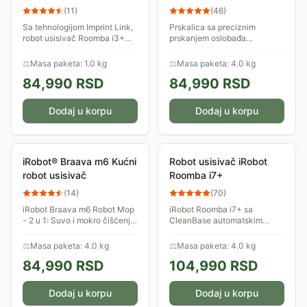
(
11
)
(
46
)
Sa tehnologijom Imprint Link,
Prskalica sa preciznim
robot usisivač Roomba i3+
prskanjem oslobađa
može u savršenom redu da
prljavštinu i ljepljivu
kombinuje usisivanje i
prljavštinu bez prskanja po
⚖
Masa paketa: 1.0 kg
⚖
Masa paketa: 4.0 kg
brisanje podova, tako da je
nameštaju, tepisima ili
84,990
RSD
84,990
RSD
vaš pod potpuno...
zidovima. Koristeći tečnost
za...
Dodaj u korpu
Dodaj u korpu
iRobot® Braava m6 Kućni
Robot usisivač iRobot
robot usisivač
Roomba i7+
(
14
)
(
70
)
iRobot Braava m6 Robot Mop
iRobot Roomba i7+ sa
- 2 u 1: Suvo i mokro čišćenje
CleanBase automatskim
- najbolji izbor za više soba i
pražnjenjem prljavštine,
velike prostorije - Mogućnost
robotski usisivač - Pamti
⚖
Masa paketa: 4.0 kg
⚖
Masa paketa: 4.0 kg
rada sa višekratnim
mapu Vašeg doma, pronalazi
84,990
RSD
104,990
RSD
krpicama...
prljavštinu, prazni se sam....
Dodaj u korpu
Dodaj u korpu