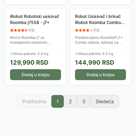
iRobot Robotski usisivač
Robot Usisivač i brisač
Roomba j7558 - j7+
iRobot Roomba Combo
J7+ (c7558)
(
15
)
(
15
)
Moćni Roomba j7 sa
Predstavljamo Roomba® j7+
trostepenim sistemom
Combo robota, rešenje za
čišćenja i sa 10 puta
usisavanje i brisanje podova
snažnijim usisavanjem sadrži
kao nikada ranije. Za razliku
⚖
Masa paketa: 3.4 kg
⚖
Masa paketa: 4.0 kg
bočnu četku za čišćenje ivica
od standardnog 2 u 1
129,990
RSD
144,990
RSD
i uglova, dvostruke gumene...
Kombinovanog...
Dodaj u korpu
Dodaj u korpu
Prethodna
1
2
3
Sledeća