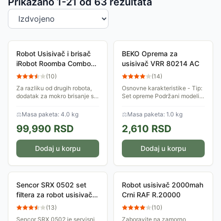
Sortiranje proizvoda
Prikazano 1-
21
od
63
rezultata
Robot Usisivač i brisač
BEKO Oprema za
iRobot Roomba Combo
usisivač VRR 80214 AC
J7 (c7158)
(
10
)
(
14
)
Za razliku od drugih robota,
Osnovne karakteristike - Tip:
dodatak za mokro brisanje se
Set opreme Podržani modeli
podiže do vrha robota,
usisivača: VRR 80214 VB
potpuno sprečavajući mokri
⚖
Masa paketa: 4.0 kg
⚖
Masa paketa: 1.0 kg
nered na tepisima. Na tvrdim
99,990
RSD
2,610
RSD
podovima...
Dodaj u korpu
Dodaj u korpu
Sencor SRX 0502 set
Robot usisivač 2000mah
filtera za robot usisivač
Crni RAF R.20000
SRV 9550BK
(
13
)
(
10
)
Sencor SRX 0502 je servisni
Zaboravite na zamorno