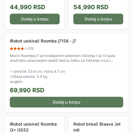
44,990
RSD
54,990
RSD
Dodaj u korpu
Dodaj u korpu
iRobot usisivač Roomba j7158 - j7
(
15
)
Moćni Roomba j7 sa trostepenim sistemom čišćenja i sa 10 puta
snažnijim usisavanjem sadrži bočnu četku za čišćenje ivica i
uglova, dvostruke gumene...
↔
prečnik 33.8 cm, visina 8.7 cm
⚖
Masa paketa: 3.4 kg
◈
ugljen
69,990
RSD
Dodaj u korpu
iRobot usisivač Roomba
Robot brisač Braava Jet
i3+ i3552
m6