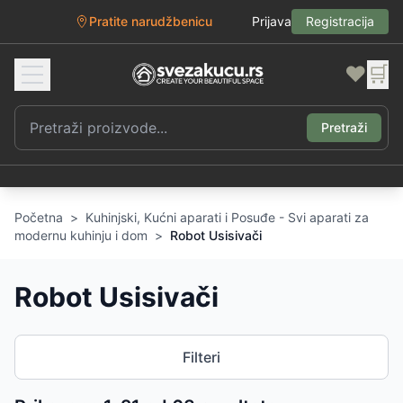
Pratite narudžbenicu
Prijava
Registracija
❤️
🛒
Pretraži
Početna
>
Kuhinjski, Kućni aparati i Posuđe - Svi aparati za
modernu kuhinju i dom
>
Robot Usisivači
Robot Usisivači
Filteri