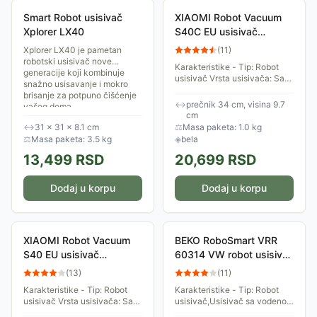
Smart Robot usisivač
XIAOMI Robot Vacuum
Xplorer LX40
S40C EU usisivač
(BHR9664EU)
Xplorer LX40 je pametan
(
11
)
robotski usisivač nove
Karakteristike - Tip: Robot
generacije koji kombinuje
usisivač Vrsta usisivača: Sa
snažno usisavanje i mokro
posudom Snaga: 55 W
brisanje za potpuno čišćenje
Vakuum: 5.000Pa Baterija:
↔
prečnik 34 cm, visina 9.7
vašeg doma....
2.600mAh Ostalo - Dodatne
cm
funkcije: Laserski...
↔
31 × 31 × 8.1 cm
⚖
Masa paketa: 1.0 kg
⚖
Masa paketa: 3.5 kg
◈
bela
13,499
RSD
20,699
RSD
Dodaj u korpu
Dodaj u korpu
XIAOMI Robot Vacuum
BEKO RoboSmart VRR
S40 EU usisivač
60314 VW robot usisivač
(BHR084AEU)
sa posudom
(
13
)
(
11
)
Karakteristike - Tip: Robot
Karakteristike - Tip: Robot
usisivač Vrsta usisivača: Sa
usisivač,Usisivač sa vodenom
posudom Snaga: 70 W
filtracijom Vrsta usisivača: Sa