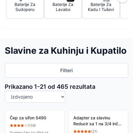
Baterije Za
Baterije Za
Baterije Za
Sudoperu
Lavabo
Kadu I Tuševi
Slavine za Kuhinju i Kupatilo
Filteri
Sortiranje proizvoda
Prikazano 1-
21
od
465
rezultata
Čep za sifon S490
Adapter za slavinu
Reducir sa 1 na 3/4 inča
(
159
)
GA 05305-20
(
21
)
Gumeni čep za sifon sa