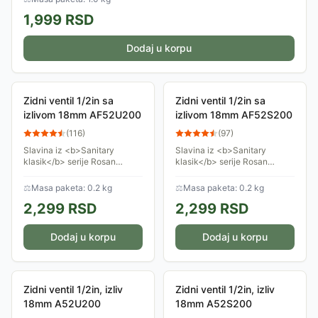
1,999
RSD
Dodaj u korpu
Zidni ventil 1/2in sa
Zidni ventil 1/2in sa
izlivom 18mm AF52U200
izlivom 18mm AF52S200
(
116
)
(
97
)
Slavina iz <b>Sanitary
Slavina iz <b>Sanitary
klasik</b> serije Rosan
klasik</b> serije Rosan
proizvoda namenjena je za
proizvoda namenjena je za
kućnu upotrebu, gde postoji
kućnu upotrebu, gde postoji
⚖
Masa paketa: 0.2 kg
⚖
Masa paketa: 0.2 kg
samo jedan dovod vode,
samo jedan dovod vode,
2,299
RSD
2,299
RSD
hladne ili tople.
hladne ili tople.
Dodaj u korpu
Dodaj u korpu
Zidni ventil 1/2in, izliv
Zidni ventil 1/2in, izliv
18mm A52U200
18mm A52S200