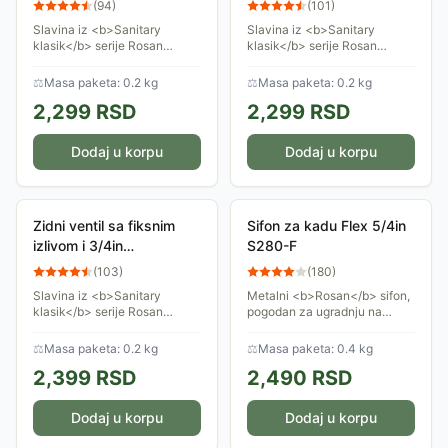
(
94
)
(
101
)
Slavina iz <b>Sanitary
Slavina iz <b>Sanitary
klasik</b> serije Rosan
klasik</b> serije Rosan
proizvoda namenjena je za
proizvoda namenjena je za
kućnu upotrebu, gde postoji
kućnu upotrebu, gde postoji
⚖
Masa paketa: 0.2 kg
⚖
Masa paketa: 0.2 kg
samo jedan dovod vode,
samo jedan dovod vode,
2,299
RSD
2,299
RSD
hladne ili tople.
hladne ili tople.
Dodaj u korpu
Dodaj u korpu
Zidni ventil sa fiksnim
Sifon za kadu Flex 5/4in
izlivom i 3/4in
S280-F
priključkom A57F12
(
103
)
(
180
)
Slavina iz <b>Sanitary
Metalni <b>Rosan</b> sifon,
klasik</b> serije Rosan
pogodan za ugradnju na
proizvoda namenjena je za
kadu. Sprečava vraćanje
kućnu upotrebu, gde postoji
vazduha iz kanalicacione
⚖
Masa paketa: 0.2 kg
⚖
Masa paketa: 0.4 kg
samo jedan dovod vode,
mreže u kupatilo.
2,399
RSD
2,490
RSD
hladne ili tople. Ima...
Dodaj u korpu
Dodaj u korpu