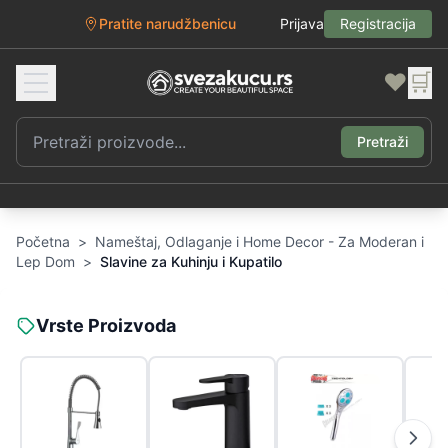
Pratite narudžbenicu
Prijava
Registracija
❤️
🛒
Pretraži
Početna
>
Nameštaj, Odlaganje i Home Decor - Za Moderan i
Lep Dom
>
Slavine za Kuhinju i Kupatilo
Vrste Proizvoda
B