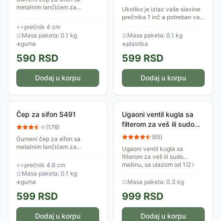
metalnim lančićem za
Ukoliko je izlaz vaše slavine
vezivanje koji će sprečiti da
prečnika 1 inč a potreban vam
se čep izgubi. Koristi se za
je izlaz prečnika 3/4 inča
↔
prečnik 4 cm
zatvaranje otvora sifona
kako biste povezali crevo na
⚖
Masa paketa: 0.1 kg
⚖
Masa paketa: 0.1 kg
prečnika 40mm
nju, ovaj adapter je pravi
◈
guma
◈
plastika
izbor.
590
RSD
599
RSD
Dodaj u korpu
Dodaj u korpu
Čep za sifon S491
Ugaoni ventil kugla sa
filterom za veš ili sudo
(
176
)
mašinu Ferro Z1238KF
(
65
)
Gumeni čep za sifon sa
metalnim lančićem za
Ugaoni ventil kugla sa
vezivanje koji će sprečiti da
filterom za veš ili sudo
se čep izgubi. Koristi se za
mašinu, sa ulazom od 1/2 i
↔
prečnik 4.6 cm
zatvaranje otvora sifona
izlazom od 3/8 inča.
⚖
Masa paketa: 0.1 kg
prečnika 46mm
◈
guma
⚖
Masa paketa: 0.3 kg
599
RSD
999
RSD
Dodaj u korpu
Dodaj u korpu