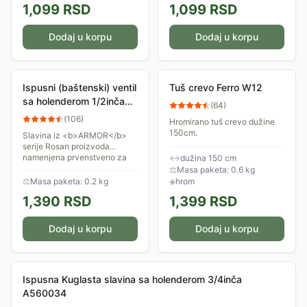
1,099
RSD
1,099
RSD
holender koji usmerava
mlaz...
Dodaj u korpu
Dodaj u korpu
Ispusni (baštenski) ventil
Tuš crevo Ferro W12
sa holenderom 1/2inča
(
64
)
A03012
(
106
)
Hromirano tuš crevo dužine
150cm.
Slavina iz <b>ARMOR</b>
serije Rosan proizvoda
namenjena prvenstveno za
↔
dužina 150 cm
vanjsku upotrebu (u
⚖
Masa paketa: 0.6 kg
dvorištima, baštama). Ima
⚖
Masa paketa: 0.2 kg
◈
hrom
holender koji usmerava
1,390
RSD
1,399
RSD
mlaz...
Dodaj u korpu
Dodaj u korpu
Ispusna Kuglasta slavina sa holenderom 3/4inča
A560034