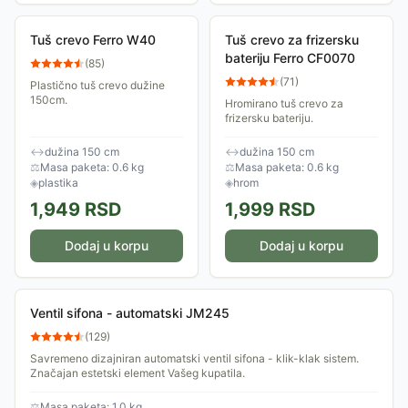
Tuš crevo Ferro W40
Tuš crevo za frizersku
bateriju Ferro CF0070
(
85
)
(
71
)
Plastično tuš crevo dužine
150cm.
Hromirano tuš crevo za
frizersku bateriju.
↔
dužina 150 cm
↔
dužina 150 cm
⚖
Masa paketa: 0.6 kg
⚖
Masa paketa: 0.6 kg
◈
plastika
◈
hrom
1,949
RSD
1,999
RSD
Dodaj u korpu
Dodaj u korpu
Ventil sifona - automatski JM245
(
129
)
Savremeno dizajniran automatski ventil sifona - klik-klak sistem.
Značajan estetski element Vašeg kupatila.
⚖
Masa paketa: 1.0 kg