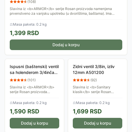
(
108
)
Slavina iz <b>ARMOR</b> serije Rosan proizvoda namenjena
prvenstveno za vanjsku upotrebu (u dvorištima, baštama). Ima
holender koji usmerava mlaz...
⚖
Masa paketa: 0.2 kg
1,399
RSD
Dodaj u korpu
Ispusni (baštenski) ventil
Zidni ventil 3/8in, izliv
sa holenderom 3/4inča
12mm A501200
A03034
(
101
)
(
92
)
Slavina iz <b>ARMOR</b>
Slavina iz <b>Sanitary
serije Rosan proizvoda
klasik</b> serije Rosan
namenjena prvenstveno za
proizvoda namenjena je za
vanjsku upotrebu (u
kućnu upotrebu, gde postoji
⚖
Masa paketa: 0.2 kg
⚖
Masa paketa: 0.2 kg
dvorištima, baštama). Ima
samo jedan dovod vode,
1,590
RSD
1,699
RSD
holender koji usmerava
hladne ili tople.
mlaz...
Dodaj u korpu
Dodaj u korpu