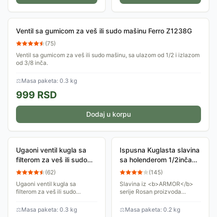
Ventil sa gumicom za veš ili sudo mašinu Ferro Z1238G
(
75
)
Ventil sa gumicom za veš ili sudo mašinu, sa ulazom od 1/2 i izlazom
od 3/8 inča.
⚖
Masa paketa: 0.3 kg
999
RSD
Dodaj u korpu
Ugaoni ventil kugla sa
Ispusna Kuglasta slavina
filterom za veš ili sudo
sa holenderom 1/2inča
mašinu Ferro Z1234KF
A560012
(
62
)
(
145
)
Ugaoni ventil kugla sa
Slavina iz <b>ARMOR</b>
filterom za veš ili sudo
serije Rosan proizvoda
mašinu, sa ulazom od 1/2 i
namenjena prvenstveno za
izlazom od 3/4 inča.
vanjsku upotrebu (u
⚖
Masa paketa: 0.3 kg
⚖
Masa paketa: 0.2 kg
dvorištima, baštama). Ima