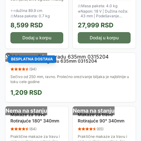
žbuna..
jednim punjenjem. Zakretna
⚖
Masa paketa: 4.0 kg
glava i teleskopska ručka
↔
dužina 89.9 cm
◈
Napon: 18 V | Dužina noža:
obezbeđuju lak rad i na...
⚖
Masa paketa: 0.7 kg
43 mm | Podešavanje
visine: 210–260 cm
8,599
RSD
27,999
RSD
Dodaj u korpu
Dodaj u korpu
Nema na stanju
BESPLATNA DOSTAVA
Makaze za živu ogradu 635mm 0315204
(
94
)
Sečivo od 250 mm, ravno. Prolećno orezivanje biljaka je najbitnije u
toku cele godine
1,209
RSD
Nema na stanju
Nema na stanju
Makaze za travu
Makaze za travu
Rotirajuće 180° 340mm
Rotirajuće 90° 340mm
(
64
)
(
65
)
Praktične makaze za travu i
Praktične makaze za travu i