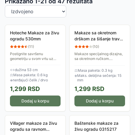
Sortiranje proizvoda
Prikazano 1-
21
od
47
rezultata
Hoteche Makaze za živu
Makaze sa okretnom
ogradu 530mm
drškom za šišanje trave i
žbunja Greenmill GR6101
(
11
)
(
10
)
Postignite savršenu
Makaze specijalnog dizajna,
geometriju u svom vrtu uz
sa okretnom ručkom.
pomoć Hoteche makaza sa
Namenjene su za šišanje
drvenim drškama. Bilo da
trave, oblikovanje žbunja i
↔
dužina 53 cm
⚖
Masa paketa: 0.3 kg
oblikujete niske bordure od
žive ograde.
⚖
Masa paketa: 0.6 kg
◈
Maks. debljina sečenja: 15
šimšira ili održavate...
◈
nerđajući čelik / drvo
mm
1,299
RSD
1,299
RSD
Dodaj u korpu
Dodaj u korpu
Villager makaze za živu
Baštenske makaze za
ogradu sa ravnom
živu ogradu 0315217