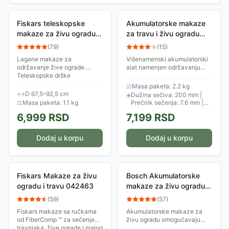
Fiskars teleskopske
Akumulatorske makaze
makaze za živu ogradu
za travu i živu ogradu
1013565 040947
Villager Fuse VCS 7620
(
79
)
(
15
)
Bez baterije i punjača
Lagane makaze za
Višenamenski akumulatorski
održavanje žive ograde.
alat namenjen održavanju
Teleskopske drške
žbunastog rastinja i trave.
omogućavaju rad i na nešto
Održavajte rastinje u svom
⚖
Masa paketa: 2.2 kg
većim visinama.
dvorištu sa lakoćom i
↔
D 67,5–92,5 cm
◈
Dužina sečiva: 200 mm |
uživanjem.
⚖
Masa paketa: 1.1 kg
Prečnik sečenja: 7.6 mm |
Obrtaj: 1200 rpm
6,999
RSD
7,199
RSD
Dodaj u korpu
Dodaj u korpu
Fiskars Makaze za živu
Bosch Akumulatorske
ogradu i travu 042463
makaze za živu ogradu
UniversalHedgePole 18
(
59
)
(
57
)
06008B3000
Fiskars makaze sa ručkama
Akumulatorske makaze za
od FiberComp ™ za sečenje
živu ogradu omogućavaju
travnjaka, žive ograde i malog
rezanje do 200m&#178; sa