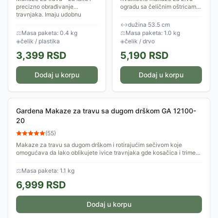
precizno obrađivanje
ogradu sa čeličnim oštricama
travnjaka. Imaju udobnu
i drvenim drškama. Oštrice su
ručku, valovitu oštricu za
premazane protiv lepljenja,
↔
dužina 53.5 cm
precizan rez, graničnik za
trenja i lako se čiste. Radni
⚖
Masa paketa: 0.4 kg
⚖
Masa paketa: 1.0 kg
obezbeđivanje stalne...
ugao...
◈
čelik / plastika
◈
čelik / drvo
3,399
RSD
5,190
RSD
Dodaj u korpu
Dodaj u korpu
Gardena Makaze za travu sa dugom drškom GA 12100-
20
(
55
)
Makaze za travu sa dugom drškom i rotirajućim sečivom koje
omogućava da lako oblikujete ivice travnjaka gde kosačica i trimer
ne mogu da priđu.
⚖
Masa paketa: 1.1 kg
6,999
RSD
Dodaj u korpu