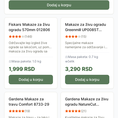
Dodaj u korpu
Fiskars Makaze za živu
Makaze za živu ogradu
ogradu 570mm 012806
Greenmill UP0085T
Titanium
(
146
)
(
15
)
Održavajte lep izgled žive
Specijalne makaze
ograde sa lakoćom, uz pomoć
namenjene za održavanje i
makaza za živu ogradu sa
oblikovanje žive ograde.
mehanizmom koji utrostručuje
Oštrica je izrađena od čelika
⚖
Masa paketa: 0.7 kg
Vašu snagu pri sečenju.
visokog kvaliteta, prekrivena
⚖
Masa paketa: 1.0 kg
◈
čelik
Težina im je...
titanijumskim slojem...
1,999
RSD
3,290
RSD
Dodaj u korpu
Dodaj u korpu
Gardena Makaze za
Gardena Makaze za živu
travu Comfort 8733-29
ogradu NatureCut
12300-20
(
19
)
(
21
)
Makaze za travu - za lako i
Kvalitetne makaze za živu