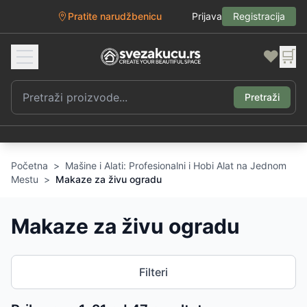
Pratite narudžbenicu
Prijava
Registracija
❤️
🛒
Pretraži
Početna
>
Mašine i Alati: Profesionalni i Hobi Alat na Jednom
Mestu
>
Makaze za živu ogradu
Makaze za živu ogradu
Filteri