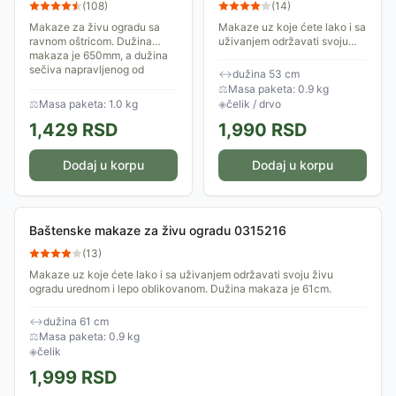
oštricom 023313
(
108
)
(
14
)
Makaze za živu ogradu sa
Makaze uz koje ćete lako i sa
ravnom oštricom. Dužina
uživanjem održavati svoju
makaza je 650mm, a dužina
živu ogradu urednom i lepo
sečiva napravljenog od
oblikovanom. Dužina makaza
↔
dužina 53 cm
čelika, je 25.6mm. Boja
je 53cm. Sečivo makaza je
⚖
Masa paketa: 0.9 kg
proizvoda se može...
izrađeno od...
⚖
Masa paketa: 1.0 kg
◈
čelik / drvo
1,429
RSD
1,990
RSD
Dodaj u korpu
Dodaj u korpu
Baštenske makaze za živu ogradu 0315216
(
13
)
Makaze uz koje ćete lako i sa uživanjem održavati svoju živu
ogradu urednom i lepo oblikovanom. Dužina makaza je 61cm.
↔
dužina 61 cm
⚖
Masa paketa: 0.9 kg
◈
čelik
1,999
RSD