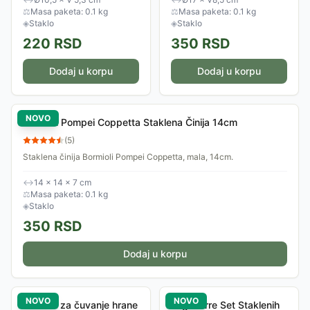
⚖
Masa paketa: 0.1 kg
⚖
Masa paketa: 0.1 kg
◈
Staklo
◈
Staklo
220
RSD
350
RSD
Dodaj u korpu
Dodaj u korpu
NOVO
Bormioli Pompei Coppetta Staklena Činija 14cm
(
5
)
Staklena činija Bormioli Pompei Coppetta, mala, 14cm.
↔
14 × 14 × 7 cm
⚖
Masa paketa: 0.1 kg
◈
Staklo
350
RSD
Dodaj u korpu
NOVO
NOVO
Posuda za čuvanje hrane
Frigoverre Set Staklenih