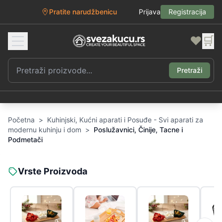
Pratite narudžbenicu
Prijava
Registracija
❤️
🛒
Pretraži
Početna
>
Kuhinjski, Kućni aparati i Posuđe - Svi aparati za
modernu kuhinju i dom
>
Poslužavnici, Činije, Tacne i
Podmetači
Vrste Proizvoda