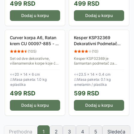
499
RSD
499
RSD
Dodaj u korpu
Dodaj u korpu
Curver korpa A6, Ratan
Kesper KSP32369
krem CU 00097-885 - 2
Dekorativni Podmetač
komada
Coffee Owl
(
105
)
(
10
)
Set od dve dekorativne,
Kesper KSP32369 je
višenamenske korpe koje će
šarmantan podmetač za
Vam dobro doći u svakoj
šoljice izrađen od melamina.
prilici. Mogu da se koriste za
Sa modernim dizajnom i
↔
20 × 14 × 6 cm
↔
23.5 × 14 × 0.4 cm
razne sitnice. Predstavlaju
motivom mudre sove, ovaj
⚖
Masa paketa: 1.0 kg
⚖
Masa paketa: 0.1 kg
spoj sjajnog...
podmetač će uneti dozu...
◈
plastika
◈
melamin / plastika
499
RSD
599
RSD
Dodaj u korpu
Dodaj u korpu
Prethodna
1
2
3
4
5
Sledeća