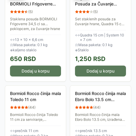
BORMIOLI Frigoverre
Posuda za Čuvanje
System 34,5 cl sa
Hrane Quadra 15 cm +
(
5
)
(
5
)
poklopcem
System 10x7 cm -
Staklena posuda BORMIOLI
Set staklenih posuda za
Bormioli Rocco
Frigoverre 34,5 cl sa
čuvanje hrane, Quadra 15 cm
poklopcem, za čuvanje hrane
+ System 10x7 cm, Bormioli
↔
Quadra 15 cm | System 10
↔
13 × 10 × 6,6 cm
× 7 cm
⚖
Masa paketa: 0.1 kg
⚖
Masa paketa: 0.1 kg
◈
kaljeno staklo
◈
Staklo
650
RSD
1,250
RSD
Dodaj u korpu
Dodaj u korpu
Bormioli Rocco činija mala
Bormioli Rocco činija mala
Toledo 11 cm
Ebro Bolo 13.5 cm
402886
(
44
)
(
44
)
Bormioli Rocco činija Toledo
Bormioli Rocco činija mala
11 cm za serviranje,
Ebro Bolo 13.5 cm, izrađena
napravljena od opal stakla.
od opalnog stakla. Prečnik je
Laka je za održavanje, može
13.5 cm. Jednostavan i
↔
prečnik 11 cm
↔
prečnik 13.5 cm
se prati u mašini za pranje
moderan dizajn. Može se prati
⚖
Masa paketa: 0.2 kg
⚖
Masa paketa: 0.2 kg