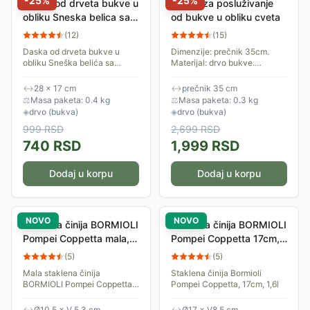
-
25
%
-
25
%
Daska od drveta bukve u
Daska za posluživanje
obliku Sneska belica sa
od bukve u obliku cveta
udubljenjem 28x17cm
(
12
)
(
15
)
Daska od drveta bukve u
Dimenzije: prečnik 35cm.
obliku Sneška belića sa
Materijal: drvo bukve.
udubljenjem. Dimenzije:
Dekorativno za posluživanje
28x17cm. Materijal: drvo
↔
28 × 17 cm
↔
prečnik 35 cm
bukve. Proizvedeno u Srbiji
⚖
Masa paketa: 0.4 kg
⚖
Masa paketa: 0.3 kg
◈
drvo (bukva)
◈
drvo (bukva)
999
RSD
2,699
RSD
740
RSD
1,999
RSD
Dodaj u korpu
Dodaj u korpu
NOVO
NOVO
Staklena činija BORMIOLI
Staklena činija BORMIOLI
Pompei Coppetta mala,
Pompei Coppetta 17cm,
Ø10,5cm
1,6l
(
5
)
(
5
)
Mala staklena činija
Staklena činija Bormioli
BORMIOLI Pompei Coppetta,
Pompei Coppetta, 17cm, 1,6l
Ø10,5cm, za serviranje
dezerta i predjela.
↔
Ø10,5 × V 5,3 cm
↔
Ø17 × V8,5 cm