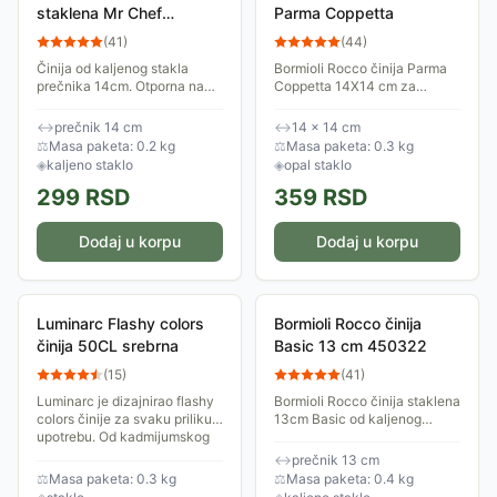
staklena Mr Chef
Parma Coppetta
Insalatiera 14 cm
(
41
)
(
44
)
500020
Činija od kaljenog stakla
Bormioli Rocco činija Parma
prečnika 14cm. Otporna na
Coppetta 14X14 cm za
toplotu. Moderan i praktičan
serviranje, napravljena od
dizajn. Može se prati u mašini
opal stakla. Laka je za
↔
prečnik 14 cm
↔
14 × 14 cm
za pranje sudova.
održavanje, može se prati u
⚖
Masa paketa: 0.2 kg
⚖
Masa paketa: 0.3 kg
mašini za pranje...
◈
kaljeno staklo
◈
opal staklo
299
RSD
359
RSD
Dodaj u korpu
Dodaj u korpu
Luminarc Flashy colors
Bormioli Rocco činija
činija 50CL srebrna
Basic 13 cm 450322
(
15
)
(
41
)
Luminarc je dizajnirao flashy
Bormioli Rocco činija staklena
colors činije za svaku priliku i
13cm Basic od kaljenog
upotrebu. Od kadmijumskog
stakla. Moderan i praktičan
olova koje dozvoljava
dizajn. Može se prati u mašini
↔
prečnik 13 cm
korišćenje činija u
za pranje sudova.
⚖
Masa paketa: 0.3 kg
⚖
Masa paketa: 0.4 kg
mikrotalasnoj...