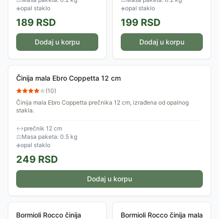
sudova
u mašini za...
◈
opal staklo
◈
opal staklo
189
RSD
199
RSD
Dodaj u korpu
Dodaj u korpu
Činija mala Ebro Coppetta 12 cm
(
10
)
Činija mala Ebro Coppetta prečnika 12 cm, izrađena od opalnog
stakla.
↔
prečnik 12 cm
⚖
Masa paketa: 0.5 kg
◈
opal staklo
249
RSD
Dodaj u korpu
Bormioli Rocco činija
Bormioli Rocco činija mala