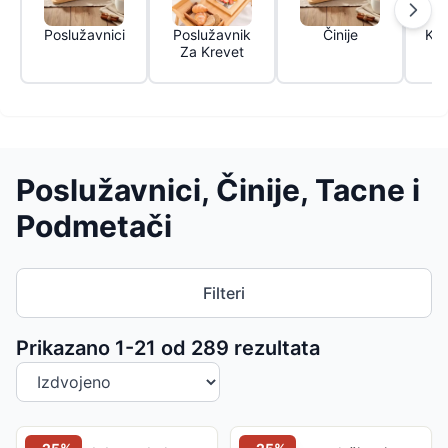
Poslužavnici
Poslužavnik
Činije
Kor
Za Krevet
Poslužavnici, Činije, Tacne i
Podmetači
Filteri
Sortiranje proizvoda
Prikazano 1-
21
od
289
rezultata