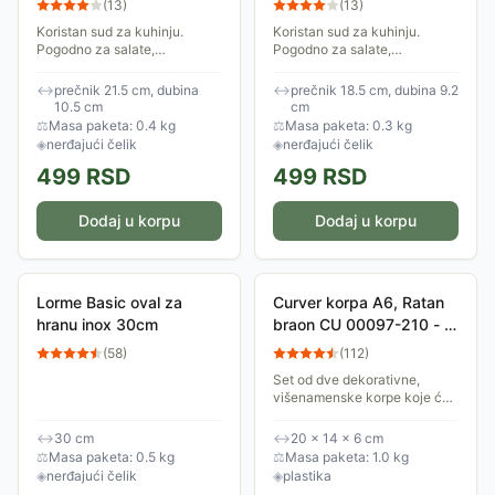
(
13
)
(
13
)
Koristan sud za kuhinju.
Koristan sud za kuhinju.
Pogodno za salate,
Pogodno za salate,
makarone, špagete, krompir-
makarone, špagete, krompir-
pire.
pire.
↔
prečnik 21.5 cm, dubina
↔
prečnik 18.5 cm, dubina 9.2
10.5 cm
cm
⚖
Masa paketa: 0.4 kg
⚖
Masa paketa: 0.3 kg
◈
nerđajući čelik
◈
nerđajući čelik
499
RSD
499
RSD
Dodaj u korpu
Dodaj u korpu
Lorme Basic oval za
Curver korpa A6, Ratan
hranu inox 30cm
braon CU 00097-210 - 2
komada
(
58
)
(
112
)
Set od dve dekorativne,
višenamenske korpe koje će
Vam dobro doći u svakoj
prilici. Mogu da se koriste za
↔
30 cm
↔
20 × 14 × 6 cm
razne sitnice. Predstavlaju
⚖
Masa paketa: 0.5 kg
⚖
Masa paketa: 1.0 kg
spoj sjajnog...
◈
nerđajući čelik
◈
plastika