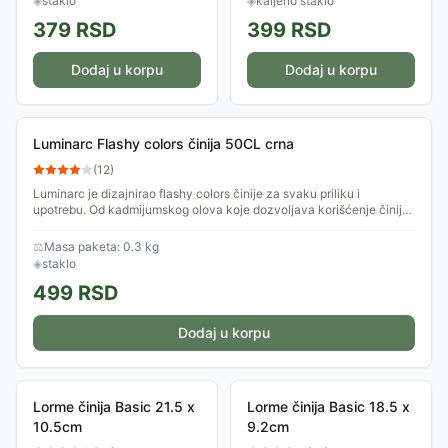
◈
staklo
◈
kaljeno staklo
379
RSD
399
RSD
Dodaj u korpu
Dodaj u korpu
Luminarc Flashy colors činija 50CL crna
(
12
)
Luminarc je dizajnirao flashy colors činije za svaku priliku i
upotrebu. Od kadmijumskog olova koje dozvoljava korišćenje činija
u mikrotalasnoj...
⚖
Masa paketa: 0.3 kg
◈
staklo
499
RSD
Dodaj u korpu
Lorme činija Basic 21.5 x
Lorme činija Basic 18.5 x
10.5cm
9.2cm