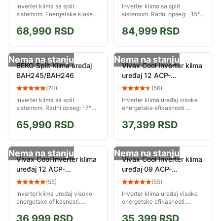
Inverter klima sa split
Inverter klima sa split
sistemom. Energetske klase
sistemom. Radni opseg: -15°C
A++, A+. Radni opseg: -15°C
do 50°C. Ulazna snaga
68,990
RSD
84,999
RSD
do 50°C. Ulazna snaga
hlađenja/grejanja: 2.261 W /
hlađenja/grejanja: 1.547 W /
2.320 W.
1500 W.
Nema na stanju
Nema na stanju
BEKO Split Klima uređaj
Vivax Cool Inverter klima
BAH245/BAH246
uređaj 12 ACP-
12CH35AEQI R32
(
20
)
(
56
)
Inverter klima sa split
Inverter klima uređaj visoke
sistemom. Radni opseg: -7°C
energetske efikasnosti.
do 48°C. Ulazna snaga
Elegantan dizajn, proveren
65,990
RSD
37,399
RSD
hlađenja/grejanja: 2.337 W /
kvalitet, filter prašine...
2.374 W.
Nema na stanju
Nema na stanju
Vivax Cool Inverter klima
Vivax Cool Inverter klima
uređaj 12 ACP-
uređaj 09 ACP-
12CH35AEMI R32
09CH25AEMI R32
(
55
)
(
55
)
Inverter klima uređaj visoke
Inverter klima uređaj visoke
energetske efikasnosti.
energetske efikasnosti.
Elegantan dizajn, proveren
Elegantan dizajn, proveren
36,999
RSD
35,399
RSD
kvalitet, BIO filter i filter
kvalitet, BIO filter i filter