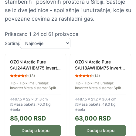
stambenih i poslovnih prostora u Srbiji. Sastoje
se iz dve jedinice - spoljašnje i unutrašnje, koje su
povezane cevima za rashladni gas.
Prikazano
1
-
24
od
61
proizvoda
Sortiraj:
OZON Arctic Pure
OZON Arctic Pure
S/U24AWHBM75 inverter
S/U18AWHBM75 inverter
klima uređaj Wi-Fi +
klima uređaj Wi-Fi +
(
13
)
(
14
)
grejač
grejač
Tip - Tip klima uređaja:
Tip - Tip klima uređaja:
Inverter Vrsta sistema: Split
Inverter Vrsta sistema: Split
Karakteristike - Kapacitet
Karakteristike - Kapacitet
hlađenja (Btu/h): 25.250 Btu/h
hlađenja (Btu/h): 18.420 Btu/h
↔
97.5 × 22 × 31.8 cm
↔
87.5 × 21.2 × 30.4 cm
Kapacitet grejanja (Btu/h):
Kapacitet grejanja (Btu/h):
⚖
Masa paketa: 70.0 kg
⚖
Masa paketa: 49.0 kg
25.590...
18.420...
◈
bela
◈
bela
85,000
RSD
63,000
RSD
Dodaj u korpu
Dodaj u korpu