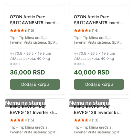
OZON Arctic Pure
OZON Arctic Pure
S/U12AWNBM75 inverter
S/U12AWHBM75 inverter
klima uređaj Wi-Fi
klima uređaj Wi-Fi +
(
15
)
(
14
)
grejač
Tip - Tip klima uređaja:
Tip - Tip klima uređaja:
Inverter Vrsta sistema: Split
Inverter Vrsta sistema: Split
Karakteristike - Kapacitet
Karakteristike - Kapacitet
hlađenja (Btu/h): 11.940 Btu/h
hlađenja (Btu/h): 11.940 Btu/h
↔
70.5 × 26.5 × 19.3 cm
↔
70.5 × 26.5 × 19.3 cm
Kapacitet grejanja (Btu/h):
Kapacitet grejanja (Btu/h):
⚖
Masa paketa: 40.0 kg
⚖
Masa paketa: 40.0 kg
13.305...
13.305...
◈
bela
◈
bela
36,000
RSD
40,000
RSD
Dodaj u korpu
Dodaj u korpu
Nema na stanju
Nema na stanju
BEKO BEVPG 180/
BEKO BEVPG 125/
BEVPG 181 Inverter klima
BEVPG 126 Inverter klima
uređaj
uređaj
(
15
)
(
13
)
Tip - Tip klima uređaja:
Tip - Tip klima uređaja:
Inverter Vrsta sistema: Split
Inverter Vrsta sistema: Split