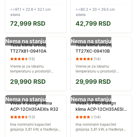
Karakteristike - Kapacitet
Karakteristike - Kapacitet
hlađenja (Btu/h): 21.400 Btu/h
hlađenja (Btu/h): 12.000 Btu/h
↔
97.1 × 22.8 × 32.1 cm
↔
80.2 × 20 × 29.5 cm
Kapacitet grejanja (Btu/h):
Kapacitet grejanja (Btu/h):
◈
bela
◈
bela
23.900...
13.000...
72,999
RSD
42,799
RSD
Nema na stanju
Nema na stanju
Tesla klima uređaj
Tesla klima uređaj
TT27X81-09410A
TT27XC-09410B
(
15
)
(
14
)
Vreme je za idealnu
Vreme je za idealnu
temperaturu u prostoriji!
temperaturu u prostoriji!
Kapacitet hlađenja: 2680W.
Kapacitet hlađenja: 2490 W.
29,990
RSD
29,999
RSD
Kapacitet grejanja: 2700 W.
Kapacitet grejanja: 2640 W.
Tip gasa: R410A.
Tip gasa: R410A.
Nema na stanju
Nema na stanju
Vivax X design klima
Vivax S PRO design
ACP-12CH35AEXIs R32
klima ACP-12CH35AESI
R32 PRO
(
13
)
(
14
)
Ima nominalni kapacitet
Ima nominalni kapacitet
grejanja 3,81 kW, a hlađenja
grejanja 3,81 kW, a hlađenja
3,52 kW.
3,52 kW.