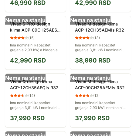
46,990
RSD
42,990
RSD
Nema na stanju
Nema na stanju
Vivax S PRO design
Vivax M design klima
klima ACP-09CH25AESI
ACP-12CH35AEMIs R32
R32 PRO
(
15
)
(
13
)
Ima nominalni kapacitet
Ima nominalni kapacitet
grejanja 2,93 kW, a hlađenja
grejanja 3,81 kW i nominalni
2,64 kW.
kapacitet hlađenja 3,52 kW.
42,990
RSD
38,990
RSD
Nema na stanju
Nema na stanju
Vivax Q design klima
Vivax M design klima
ACP-12CH35AEQIs R32
ACP-09CH25AEMIs R32
(
14
)
(
12
)
Ima nominalni kapacitet
Ima nominalni kapacitet
grejanja 3,81 kW i nominalni
grejanja 2,93 kW i nominalni
kapacitet hlađenja 3,52 kW.
kapacitet hlađenja 3,4 kW.
37,990
RSD
37,990
RSD
Nema na stanju
Nema na stanju