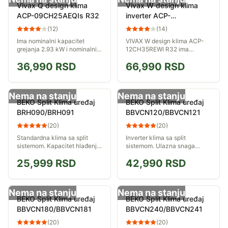
Vivax Q design klima
Vivax W design klima
ACP-09CH25AEQIs R32
inverter ACP-
12CH35REWI R32
(
12
)
(
14
)
Ima nominalni kapacitet
VIVAX W design klima ACP-
grejanja 2.93 kW i nominalni
12CH35REWI R32 ima
kapacitet hlađenja 3.4 kW.
nominalni kapacitet grejanja
36,990
RSD
66,990
RSD
4.2 kW, a hlađenja 3.5 kW.
Ovaj model ima posebnu 3D
inverter tehnologiju...
Nema na stanju
Nema na stanju
BEKO Split Klima uređaj
BEKO Split Klima uređaj
BRH090/BRH091
BBVCN120/BBVCN121
(
20
)
(
20
)
Standardna klima sa split
Inverter klima sa split
sistemom. Kapacitet hlađenja
sistemom. Ulazna snaga
(Btu/h): 9.000 Btu/h.
hlađenja/grejanja: 1.088 W /
25,999
RSD
42,990
RSD
1025 W. Energetske klase
A++, A+. Radni opseg: -15°C
do 50°C.
Nema na stanju
Nema na stanju
BEKO Split Klima uređaj
BEKO Split Klima uređaj
BBVCN180/BBVCN181
BBVCN240/BBVCN241
(
20
)
(
20
)