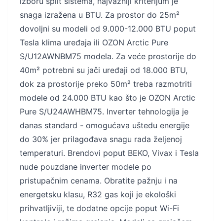
izboru split sistema, najvažniji kriterijum je
snaga izražena u BTU. Za prostor do 25m²
dovoljni su modeli od 9.000-12.000 BTU poput
Tesla klima uređaja ili OZON Arctic Pure
S/U12AWNBM75 modela. Za veće prostorije do
40m² potrebni su jači uređaji od 18.000 BTU,
dok za prostorije preko 50m² treba razmotriti
modele od 24.000 BTU kao što je OZON Arctic
Pure S/U24AWHBM75. Inverter tehnologija je
danas standard - omogućava uštedu energije
do 30% jer prilagođava snagu rada željenoj
temperaturi. Brendovi poput BEKO, Vivax i Tesla
nude pouzdane inverter modele po
pristupačnim cenama. Obratite pažnju i na
energetsku klasu, R32 gas koji je ekološki
prihvatljiviji, te dodatne opcije poput Wi-Fi