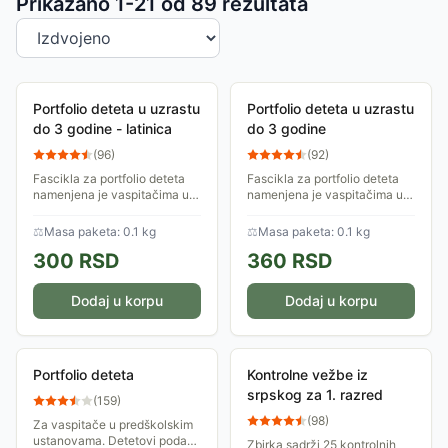
Sortiranje proizvoda
Prikazano 1-
21
od
89
rezultata
Portfolio deteta u uzrastu
Portfolio deteta u uzrastu
do 3 godine - latinica
do 3 godine
(
96
)
(
92
)
Fascikla za portfolio deteta
Fascikla za portfolio deteta
namenjena je vaspitačima u
namenjena je vaspitačima u
predškolskim ustanovama i
predškolskim ustanovama i
dodatak je radnim listovima.
dodatak je radnim listovima.
⚖
Masa paketa: 0.1 kg
⚖
Masa paketa: 0.1 kg
Latinica.
Ćirilica.
300
RSD
360
RSD
Dodaj u korpu
Dodaj u korpu
Portfolio deteta
Kontrolne vežbe iz
srpskog za 1. razred
(
159
)
(
98
)
Za vaspitače u predškolskim
ustanovama. Detetovi podaci,
Zbirka sadrži 25 kontrolnih