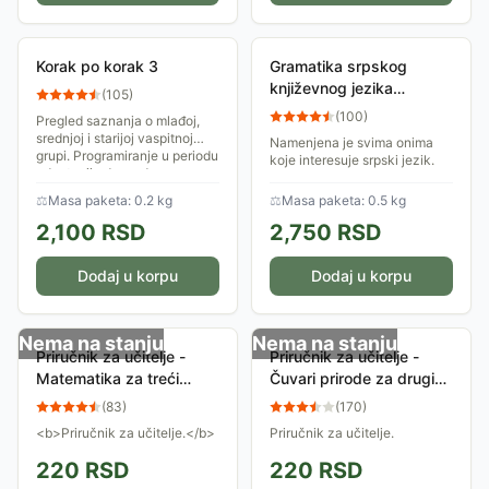
Korak po korak 3
Gramatika srpskog
književnog jezika
(
105
)
(broširani povez)
(
100
)
Pregled saznanja o mlađoj,
srednjoj i starijoj vaspitnoj
Namenjena je svima onima
grupi. Programiranje u periodu
koje interesuje srpski jezik.
adaptacije dece, dnevno
programiranje, programiranje
⚖
Masa paketa: 0.2 kg
⚖
Masa paketa: 0.5 kg
po...
2,100
RSD
2,750
RSD
Dodaj u korpu
Dodaj u korpu
Nema na stanju
Nema na stanju
Priručnik za učitelje -
Priručnik za učitelje -
Matematika za treći
Čuvari prirode za drugi
razred - Kreativni centar
razred
(
83
)
(
170
)
<b>Priručnik za učitelje.</b>
Priručnik za učitelje.
220
RSD
220
RSD