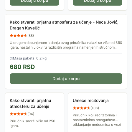
Dodaj u korpu
Dodaj u korpu
Kako stvarati prijatnu atmosferu za učenje - Neca Jović,
Dragan Kuveljić
(
88
)
U drugom dopunjenom izdanju ovog priručnika nalazi se više od 350
igara, nastalih u okviru različitih programa namenjenih stručnom
usavršavanju...
⚖
Masa paketa: 0.2 kg
680
RSD
Dodaj u korpu
Kako stvarati prijatnu
Umeće recitovanja
atmosferu za učenje
(
106
)
(
94
)
Priručnik koji recitatorima i
nastavnicima omogućava
Priručnik sadrži više od 250
otklanjanje nedoumica u vezi
igara.
s pripremama za recitovanje.