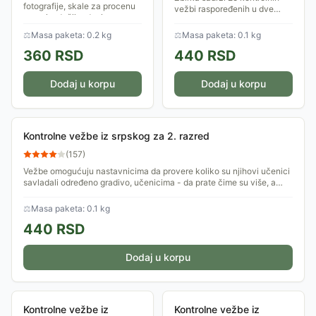
fotografije, skale za procenu
vežbi raspoređenih u dve
razvoja, dečji radovi...
celine, sa zadacima različitih
tipova. Kontrolne vežbe su u
⚖
Masa paketa: 0.2 kg
⚖
Masa paketa: 0.1 kg
skladu sa važećim nastavnim
360
RSD
440
RSD
planom i...
Dodaj u korpu
Dodaj u korpu
Kontrolne vežbe iz srpskog za 2. razred
(
157
)
Vežbe omogućuju nastavnicima da provere koliko su njihovi učenici
savladali određeno gradivo, učenicima - da prate čime su više, a
čime manje...
⚖
Masa paketa: 0.1 kg
440
RSD
Dodaj u korpu
Kontrolne vežbe iz
Kontrolne vežbe iz