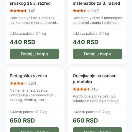
srpskog za 3. razred
matematike za 3. razred
(
118
)
(
202
)
Kontrolne vežbe iz srpskog
Kontrolne vežbe 3 namenjene
jezika namenjena su proveri
su proveri znanja i veština iz
znanja i veština u oblastima -
oblasti nastave matematike u
jezik, čitanje s razumevanjem
trećem razredu osnovne
⚖
Masa paketa: 0.1 kg
⚖
Masa paketa: 0.1 kg
i pisanje. Zadaci u
škole. Zbirka sadrži 17
440
RSD
440
RSD
kontrolnim...
kontrolnih...
Dodaj u korpu
Dodaj u korpu
Pedagoška sveska
Ocenjivanje na osnovu
portofolija
(
282
)
(
113
)
Namenjena je praćenju
postignuća i napredovanja
Portfolio je zbirka pažljivo
svakog učenika, kao i
odabranih učeničkih radova.
odeljenja u celini; može se
primeniti na svaki nastavni
⚖
Masa paketa: 0.2 kg
⚖
Masa paketa: 0.2 kg
predmet; mogu je...
650
RSD
650
RSD