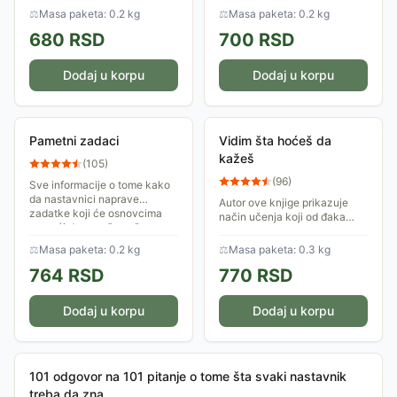
⚖
Masa paketa: 0.2 kg
⚖
Masa paketa: 0.2 kg
680
RSD
700
RSD
Dodaj u korpu
Dodaj u korpu
Pametni zadaci
Vidim šta hoćeš da
kažeš
(
105
)
(
96
)
Sve informacije o tome kako
da nastavnici naprave
Autor ove knjige prikazuje
zadatke koji će osnovcima
način učenja koji od đaka
pomoći da uspešno uče.
traži da komuniciraju koristeći
vizuelne tekstove.
⚖
Masa paketa: 0.2 kg
⚖
Masa paketa: 0.3 kg
764
RSD
770
RSD
Dodaj u korpu
Dodaj u korpu
101 odgovor na 101 pitanje o tome šta svaki nastavnik
treba da zna