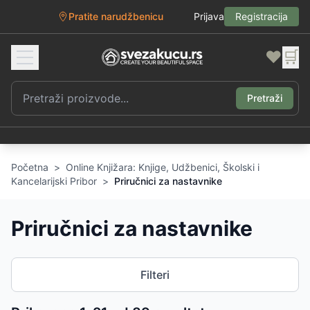
Pratite narudžbenicu
Prijava
Registracija
❤️
🛒
Pretraži
Početna
>
Online Knjižara: Knjige, Udžbenici, Školski i
Kancelarijski Pribor
>
Priručnici za nastavnike
Priručnici za nastavnike
Filteri