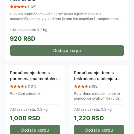
(
105
)
U ovom praktičnom vodiču kroz deset ključnih oblasti u
nastavničkom pozivu izloženo je ono što uspešan i kompetentan
nastavnik treba da zna, a zatim...
⚖
Masa paketa: 0.2 kg
920
RSD
Dodaj u korpu
Podučavanje dece s
Podučavanje dece s
poremećajima mentalnog
teškoćama u učenju u
zdravlja i učenja u
redovnoj nastavi
(
101
)
(
95
)
redovnoj nastavi
Praktični priručnik.
Potvrđene metode i tehnike
pomoći će svakom đaku da
postane uspešan u učenju.
⚖
Masa paketa: 0.3 kg
⚖
Masa paketa: 0.3 kg
1,000
RSD
1,220
RSD
Dodaj u korpu
Dodaj u korpu