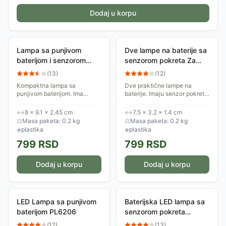
Dodaj u korpu
Lampa sa punjivom
Dve lampe na baterije sa
baterijom i senzorom
senzorom pokreta Za
pokreta NL-0811/CW
fioke ili garderobere CL-
(
13
)
(
12
)
LED/IR
Kompaktna lampa sa
Dve praktične lampe na
punjivom baterijom. Ima
baterije. Imaju senzor pokreta
senzor koji je automatski
koji ih automatski aktivira
aktivira kada detektuje
kada se detektuje pokret.
↔
8 × 9.1 × 2.45 cm
↔
7.5 × 3.2 × 1.4 cm
pokret. Idealna je za
Idealne su za fioke,
⚖
Masa paketa: 0.2 kg
⚖
Masa paketa: 0.2 kg
stepeništa, fioke,
garderobere,...
◈
plastika
◈
plastika
garderobere,...
799
RSD
799
RSD
Dodaj u korpu
Dodaj u korpu
LED Lampa sa punjivom
Baterijska LED lampa sa
baterijom PL6206
senzorom pokreta
PL9461C
(
12
)
(
13
)