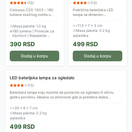
Colossus CSS-1003
(
10
)
(
13
)
Colossus CSS-1003 – 180
Praktična baterijska LED
lumena snažnog svetla u
lampa sa dimerom.
džepnoj veličini! Praktična i
Okretanjem potenciometra
kompaktna, savršena kao
lampa se uključuje i svetlost
↔
11.5 × 7 × 3 cm
⚖
Masa paketa: 1.0 kg
privezak za ključeve za
se postepeno može
⚖
Masa paketa: 0.2 kg
◈
180 lumena | Privezak za
trenutke kada vam...
pojačavati.
ključeve | Napajanje:
◈
plastika
baterije
390
RSD
499
RSD
Dodaj u korpu
Dodaj u korpu
LED baterijska lampa za ogledalo
(
13
)
Baterijska lampa koju možete da postavite na ogledalo ili sličnu
glatku površinu. Idealna za aktivnosti gde je potrebna dobra
osvetljenost (kao što...
↔
30 × 6 × 7 cm
⚖
Masa paketa: 0.2 kg
◈
plastika
499
RSD