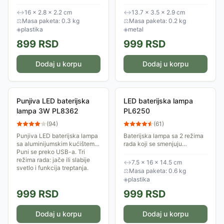
kapaciteta 500mAh.
kućištem. Baterija se puni
Svetlosni režimi se lako
preko USB-C priključka
↔
16 × 2.8 × 2.2 cm
↔
13.7 × 3.5 × 2.9 cm
menjaju pritiskom tastera.
(punjač nije deo kompleta).
⚖
Masa paketa: 0.3 kg
⚖
Masa paketa: 0.2 kg
◈
plastika
◈
metal
899
RSD
999
RSD
Dodaj u korpu
Dodaj u korpu
Punjiva LED baterijska
LED baterijska lampa
lampa 3W PL8362
PL6250
(
94
)
(
61
)
Punjiva LED baterijska lampa
Baterijska lampa sa 2 režima
sa aluminijumskim kućištem.
rada koji se smenjuju
Puni se preko USB-a. Tri
pritiskom tastera za
režima rada: jače ili slabije
uključenje-isključenje. Za rad
↔
7.5 × 16 × 14.5 cm
svetlo i funkcija treptanja.
ove lampe potrebne su četiri
⚖
Masa paketa: 0.6 kg
LR14 baterije.
◈
plastika
999
RSD
999
RSD
Dodaj u korpu
Dodaj u korpu