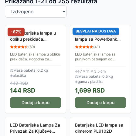
Sortiranje proizvoda
Prikazano 1-
21
od
255
rezultata
BESPLATNA DOSTAVA
-
67
%
LED baterijska lampa u
Punjiva LED baterijska
obliku prekidača
lampa sa Powerbank
PL9102E
funkcijom 4000 mAh
(
69
)
(
41
)
PL3425
LED baterijska lampa u obliku
LED baterijska lampa sa
prekidača. Pogodna za
punjivom baterijom od
spoljnu upotrebu. Tri načina
4000mAh. Ova lampa ima i
montiranja: kačenjem,
PowerBank funkciju za
⚖
Masa paketa: 0.2 kg
↔
7 × 11 × 3.5 cm
pomoću magneta, pomoću
punjenje telefona, navigacija,
◈
plastika
⚖
Masa paketa: 0.5 kg
čičak trake.
tableta...
◈
guma / plastika
449
RSD
144
RSD
1,699
RSD
Dodaj u korpu
Dodaj u korpu
LED Baterijska Lampa Za
Baterijska LED lampa sa
Privezak Za Ključeve
dimerom PL9102D