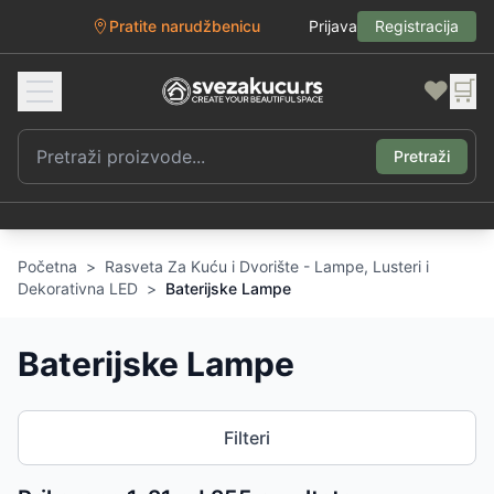
Pratite narudžbenicu
Prijava
Registracija
❤️
🛒
Pretraži
Početna
>
Rasveta Za Kuću i Dvorište - Lampe, Lusteri i
Dekorativna LED
>
Baterijske Lampe
Baterijske Lampe
Filteri