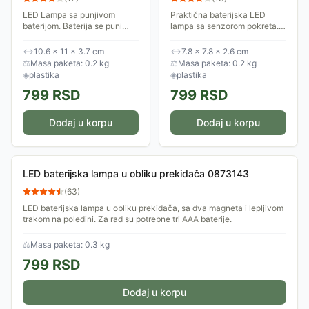
LED Lampa sa punjivom
Praktična baterijska LED
baterijom. Baterija se puni
lampa sa senzorom pokreta.
preko USB-C priključka
Osvetljava kada detektuje
(punjač nije deo kompleta) ili,
pokret. Isključuje se nakon
↔
10.6 × 11 × 3.7 cm
↔
7.8 × 7.8 × 2.6 cm
u slučaju nužde, preko malog
15-30 sekundi od poslednjeg
⚖
Masa paketa: 0.2 kg
⚖
Masa paketa: 0.2 kg
solarnog panela...
pokreta u zoni...
◈
plastika
◈
plastika
799
RSD
799
RSD
Dodaj u korpu
Dodaj u korpu
LED baterijska lampa u obliku prekidača 0873143
(
63
)
LED baterijska lampa u obliku prekidača, sa dva magneta i lepljivom
trakom na poleđini. Za rad su potrebne tri AAA baterije.
⚖
Masa paketa: 0.3 kg
799
RSD
Dodaj u korpu