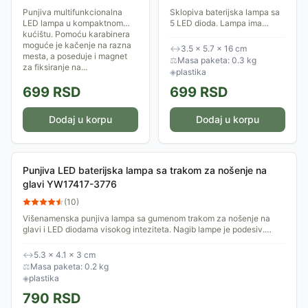
PL6900
Punjiva multifunkcionalna
Sklopiva baterijska lampa sa
LED lampa u kompaktnom
5 LED dioda. Lampa ima
kućištu. Pomoću karabinera
plastično kućište sa
moguće je kačenje na razna
magnetom. Za rad ove lampe
↔
3.5 × 5.7 × 16 cm
mesta, a poseduje i magnet
potrebne su tri AA baterije od
⚖
Masa paketa: 0.3 kg
za fiksiranje na...
po 1.5V.
◈
plastika
699
RSD
699
RSD
Dodaj u korpu
Dodaj u korpu
Punjiva LED baterijska lampa sa trakom za nošenje na
glavi YW17417-3776
(
10
)
Višenamenska punjiva lampa sa gumenom trakom za nošenje na
glavi i LED diodama visokog inteziteta. Nagib lampe je podesiv.
Menjanje režima rada vrši...
↔
5.3 × 4.1 × 3 cm
⚖
Masa paketa: 0.2 kg
◈
plastika
790
RSD