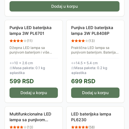
Dodaj u korpu
Punjiva LED baterijska
Punjiva LED baterijska
lampa 3W PL6701
lampa 3W PL8408P
(
11
)
(
13
)
Džepna LED lampa sa
Praktična LED lampa sa
punjivom baterijom i više
punjivom baterijom. Baterija
režima rada. Baterija se puni
se puni preko USB priključka
preko USB priključka (punjač
(punjač nije deo kompleta).
↔
10 × 2.6 cm
↔
14.5 × 5.4 cm
nije deo kompleta).
Ova lampa ima 4 različita
⚖
Masa paketa: 0.1 kg
⚖
Masa paketa: 0.2 kg
režima rada.
◈
plastika
◈
plastika
599
RSD
699
RSD
Dodaj u korpu
Dodaj u korpu
Multifunkcionalna LED
LED baterijska lampa
lampa sa punjivom
PL6230
baterijom 6W Prosto
(
13
)
(
58
)