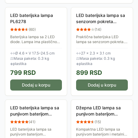
LED baterijska lampa
LED baterijska lampa sa
PL6278
senzorom pokreta
PL3049
(
60
)
(
14
)
Baterijska lampa sa 2 LED
Praktična baterijska LED
diode. Lampa ima plastično
lampa sa senzorom pokreta.
kućište sa magnetom. Za rad
Idealna za ormane, plakare i
ove lampe potrebne su četiri
ostala mesta gde je potrebno
↔
Ø 4.6 × V 17.5–24.5 cm
↔
27 × 2.3 × 3.1 cm
AAA baterije od po 1.5V.
osvetljenje. Napaja se putem
⚖
Masa paketa: 0.3 kg
⚖
Masa paketa: 0.3 kg
baterija,...
◈
plastika
◈
plastika
799
RSD
899
RSD
Dodaj u korpu
Dodaj u korpu
LED baterijska lampa sa
Džepna LED lampa sa
punjivom baterijom
punjivom baterijom
PL3419U
PL4016
(
41
)
(
15
)
LED baterijska lampa sa
Kompaktna LED lampa sa
punjivom baterijom
punjivom baterijom i metalnim