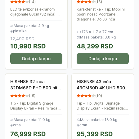
(
14
)
(
13
)
LED televizor sa ekranom
Karakteristike - Tip: Mobilni
dijagonale 80cm (32 inča) i
podni nosač Podržane
HD Ready rezolucijom
dijagonale: Do 86 inča
(1366x768 piksela). Televizor
Nosivost: 80kg Dodatne
⚖
Masa paketa: 4.9 kg
ima dva zvučnika od po 7W.
mogućnosti: Podesivost po
◈
plastika
↔
176 × 117 × 77 cm
Od priključaka,...
visini Dimenzije: 1.760mm...
⚖
Masa paketa: 3.0 kg
12,490
RSD
10,990
RSD
48,299
RSD
Dodaj u korpu
Dodaj u korpu
HISENSE 32 inča
HISENSE 43 inča
32DM66D FHD 500 nita
43GM50D 4K UHD 500
Digital Signage Display -
nita Digital Signage
(
15
)
(
10
)
24/7 Operation
Display - 18/7 Operation
Tip - Tip: Digital Signage
Tip - Tip: Digital Signage
Display Ekran - Režim rada:
Display Ekran - Režim rada:
24/7 Veličina ekrana: 32 inča
18/7 Veličina ekrana: 43 inča
Rezolucija: 1.920 x 1.080 Tip
Rezolucija: 3.840 x 2.160 Tip
⚖
Masa paketa: 11.0 kg
⚖
Masa paketa: 18.0 kg
ekrana: LED Tip panela: IPS...
ekrana: ADS LED Tip panela:
◈
crna
◈
crna
ADS...
76,999
RSD
95,399
RSD