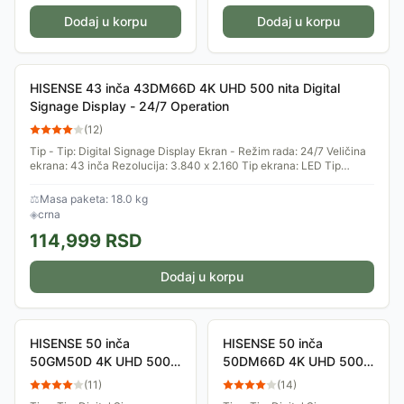
Dodaj u korpu
Dodaj u korpu
HISENSE 43 inča 43DM66D 4K UHD 500 nita Digital
Signage Display - 24/7 Operation
(
12
)
Tip - Tip: Digital Signage Display Ekran - Režim rada: 24/7 Veličina
ekrana: 43 inča Rezolucija: 3.840 x 2.160 Tip ekrana: LED Tip
panela: IPS...
⚖
Masa paketa: 18.0 kg
◈
crna
114,999
RSD
Dodaj u korpu
HISENSE 50 inča
HISENSE 50 inča
50GM50D 4K UHD 500
50DM66D 4K UHD 500
nita Digital Signage
nita Digital Signage
(
11
)
(
14
)
Display - 18/7 Operation
Display - 24/7 Operation