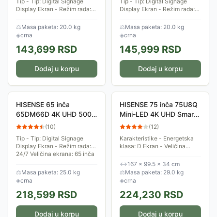
Tip - Tip: Digital Signage
Tip - Tip: Digital Signage
Display Ekran - Režim rada:
Display Ekran - Režim rada:
18/7 Veličina ekrana: 50 inča
24/7 Veličina ekrana: 50 inča
Rezolucija: 3.840 x 2.160 Tip
Rezolucija: 3.840 x 2.160 Tip
⚖
Masa paketa: 20.0 kg
⚖
Masa paketa: 20.0 kg
ekrana: ADS LED Tip panela:
ekrana: LED Tip panela: IPS...
◈
crna
◈
crna
ADS...
143,699
RSD
145,999
RSD
Dodaj u korpu
Dodaj u korpu
HISENSE 65 inča
HISENSE 75 inča 75U8Q
65DM66D 4K UHD 500
Mini-LED 4K UHD Smart
nita Digital Signage
TV
(
10
)
(
12
)
Display - 24/7 Operation
Tip - Tip: Digital Signage
Karakteristike - Energetska
Display Ekran - Režim rada:
klasa: D Ekran - Veličina
24/7 Veličina ekrana: 65 inča
ekrana: 75 inča (189cm)
Rezolucija: 3.840 x 2.160 Tip
Rezolucija: 4K Ultra HD
↔
167 × 99.5 × 34 cm
ekrana: LED Tip panela: IPS...
(3.840 x 2.160) Tip ekrana:
⚖
Masa paketa: 25.0 kg
⚖
Masa paketa: 29.0 kg
ULED Pozadinsko...
◈
crna
◈
crna
218,599
RSD
224,230
RSD
Dodaj u korpu
Dodaj u korpu