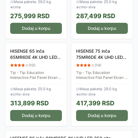
Rezolucija: 3.840 x 2.160 Tip
Rezolucija: 3.840 x 2.160
⚖
Masa paketa: 29.0 kg
⚖
Masa paketa: 25.0 kg
ekrana: ADS LED Tip panela:
Pozadinsko osvetljenje:
◈
crna
◈
crno-siva
ADS...
Direct LED...
275,999
RSD
287,499
RSD
Dodaj u korpu
Dodaj u korpu
HISENSE 65 inča
HISENSE 75 inča
65MR6DE 4K UHD LED
75MR6DE 4K UHD LED
350 nita Interactive
350 nita Interactive
(
10
)
(
14
)
Display sa kamerom
Display sa kamerom
Tip - Tip: Education
Tip - Tip: Education
Interactive Flat Panel Ekran -
Interactive Flat Panel Ekran -
Veličina ekrana: 65 inča
Veličina ekrana: 75 inča
Rezolucija: 3.840 x 2.160
Rezolucija: 3.840 x 2.160
⚖
Masa paketa: 25.0 kg
⚖
Masa paketa: 29.0 kg
Pozadinsko osvetljenje:
Pozadinsko osvetljenje:
◈
crno-siva
◈
crno-siva
Direct LED...
Direct LED...
313,899
RSD
417,399
RSD
Dodaj u korpu
Dodaj u korpu