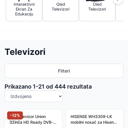
Interaktivni
Qled
Oled
L
Ekran Za
Televizori
Televizori
T
Edukaciju
Televizori
Filteri
Sortiranje proizvoda
Prikazano 1-
21
od
444
rezultata
-
12
%
LED televizor Union
HISENSE WH3309-LK
32inča HD Ready DVB-
mobilni nosač za Hisense
T/T2/C U30.32HU01.HD
Interactive display