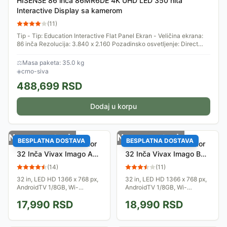
HISENSE 86 inča 86MR6DE 4K UHD LED 350 nita
Interactive Display sa kamerom
(
11
)
Tip - Tip: Education Interactive Flat Panel Ekran - Veličina ekrana:
86 inča Rezolucija: 3.840 x 2.160 Pozadinsko osvetljenje: Direct
LED...
⚖
Masa paketa: 35.0 kg
◈
crno-siva
488,699
RSD
Dodaj u korpu
Nema na stanju
Nema na stanju
BESPLATNA DOSTAVA
BESPLATNA DOSTAVA
Smart Android Televizor
Smart Android Televizor
32 Inča Vivax Imago A
32 Inča Vivax Imago B
Series 32LE10K_REG
Series 32LE20K_REG
(
14
)
(
11
)
32 in, LED HD 1366 x 768 px,
32 in, LED HD 1366 x 768 px,
AndroidTV 1/8GB, Wi-
AndroidTV 1/8GB, Wi-
Fi+Bluetooth, Android 11, G
Fi+Bluetooth, Android 11, G
17,990
RSD
18,990
RSD
energetska klasa, RF Antena,
energetska klasa, RF Antena,
F Sat Antena, 2 x HDMI, CI+
F Sat Antena, 2 x HDMI, CI+
Slot, RCA AV...
Slot, RCA AV...