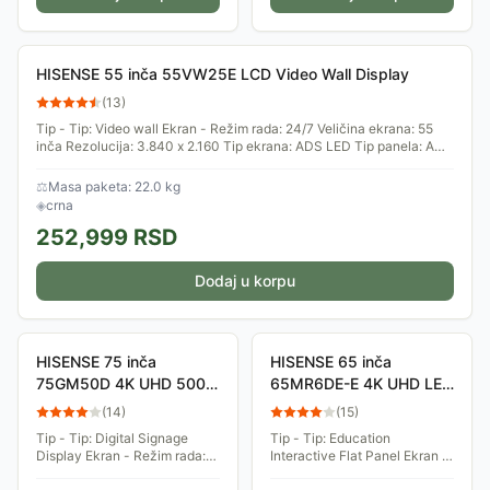
HISENSE 55 inča 55VW25E LCD Video Wall Display
(
13
)
Tip - Tip: Video wall Ekran - Režim rada: 24/7 Veličina ekrana: 55
inča Rezolucija: 3.840 x 2.160 Tip ekrana: ADS LED Tip panela: ADS
Pozadinsko...
⚖
Masa paketa: 22.0 kg
◈
crna
252,999
RSD
Dodaj u korpu
HISENSE 75 inča
HISENSE 65 inča
75GM50D 4K UHD 500
65MR6DE-E 4K UHD LED
nita Digital Signage
350 nita Interactive
(
14
)
(
15
)
Display - 18/7 Operation
Display
Tip - Tip: Digital Signage
Tip - Tip: Education
Display Ekran - Režim rada:
Interactive Flat Panel Ekran -
18/7 Veličina ekrana: 75 inča
Veličina ekrana: 65 inča