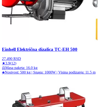
Einhell Električna dizalica TC-EH 500
27.490
RSD
★
3.9
(
12
)
⚖
Masa paketa: 16.0 kg
◈
Nosivost: 500 kg | Snaga: 1000W | Visina podizanja: 11.5 m