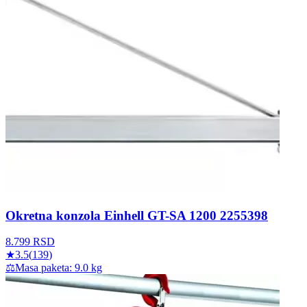
Okretna konzola Einhell GT-SA 1200 2255398
8.799
RSD
★
3.5
(
139
)
⚖
Masa paketa: 9.0 kg