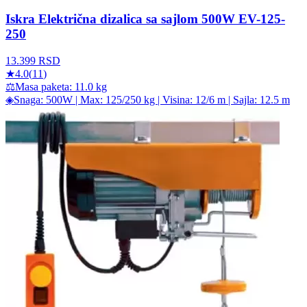
Iskra Električna dizalica sa sajlom 500W EV-125-
250
13.399
RSD
★
4.0
(
11
)
⚖
Masa paketa: 11.0 kg
◈
Snaga: 500W | Max: 125/250 kg | Visina: 12/6 m | Sajla: 12.5 m