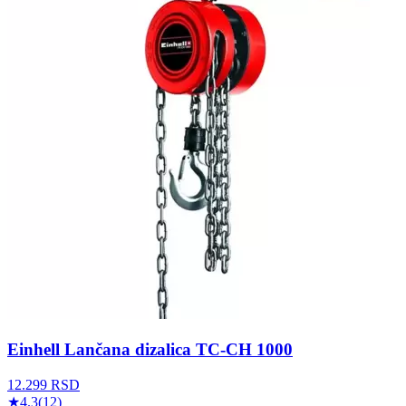
Einhell Lančana dizalica TC-CH 1000
12.299
RSD
★
4.3
(
12
)