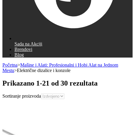
Sada na Akciji
Brendovi
Blog
Početna
>
Mašine i Alati: Profesionalni i Hobi Alat na Jednom
Mestu
>
Električne dizalice i konzole
Prikazano 1-
21
od
30
rezultata
Sortiranje proizvoda