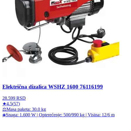
Električna dizalica WSHZ 1600 76116199
28.599
RSD
★
4.5
(
57
)
⚖
Masa paketa: 30.0 kg
◈
Snaga: 1.600 W | Opterećenje: 500/990 kg | Visina: 12/6 m