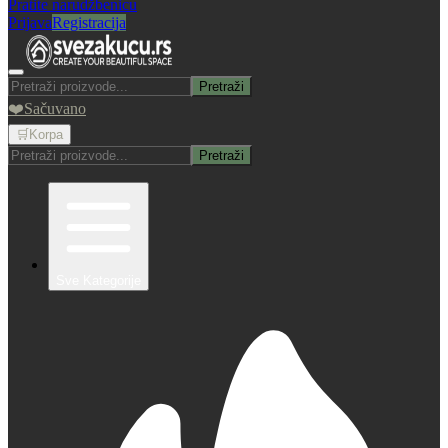
Pratite narudžbenicu
Prijava
Registracija
Pretraži
❤️
Sačuvano
🛒
Korpa
Pretraži
Sve Kategorije