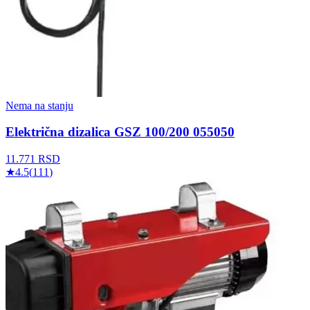
Nema na stanju
Električna dizalica GSZ 100/200 055050
11.771
RSD
★
4.5
(
111
)