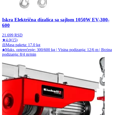
Iskra Električna dizalica sa sajlom 1050W EV-300-
600
21.699
RSD
★
4.0
(
15
)
⚖
Masa paketa: 17.0 kg
◈
Maks. opterećenje: 300/600 kg | Visina podizanja: 12/6 m | Brzina
podizanja: 8/4 m/min