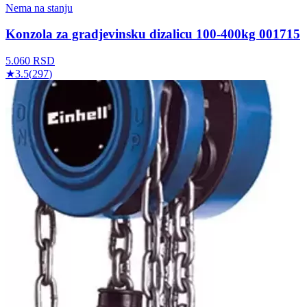
Nema na stanju
Konzola za gradjevinsku dizalicu 100-400kg 001715
5.060
RSD
★
3.5
(
297
)