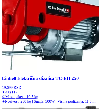
Einhell Električna dizalica TC-EH 250
19.699
RSD
★
4.0
(
11
)
⚖
Masa paketa: 10.5 kg
◈
Nosivost: 250 kg | Snaga: 500W | Visina podizanja: 11.5 m