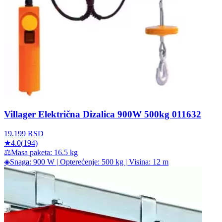
Villager Električna Dizalica 900W 500kg 011632
19.199
RSD
★
4.0
(
194
)
⚖
Masa paketa: 16.5 kg
◈
Snaga: 900 W | Opterećenje: 500 kg | Visina: 12 m