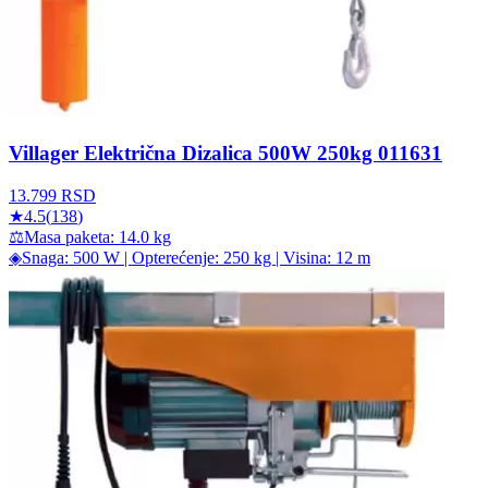
Villager Električna Dizalica 500W 250kg 011631
13.799
RSD
★
4.5
(
138
)
⚖
Masa paketa: 14.0 kg
◈
Snaga: 500 W | Opterećenje: 250 kg | Visina: 12 m