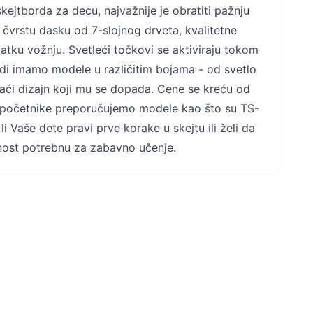
skejtborda za decu, najvažnije je obratiti pažnju
u čvrstu dasku od 7-slojnog drveta, kvalitetne
atku vožnju. Svetleći točkovi se aktiviraju tokom
udi imamo modele u različitim bojama - od svetlo
aći dizajn koji mu se dopada. Cene se kreću od
a početnike preporučujemo modele kao što su TS-
i Vaše dete pravi prve korake u skejtu ili želi da
urnost potrebnu za zabavno učenje.