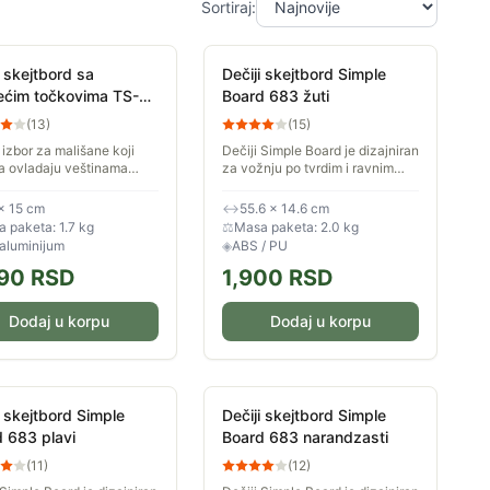
Sortiraj:
i skejtbord sa
Dečiji skejtbord Simple
ećim točkovima TS-
Board 683 žuti
urple
(
13
)
(
15
)
 izbor za mališane koji
Dečiji Simple Board je dizajniran
a ovladaju veštinama
za vožnju po tvrdim i ravnim
 skejtborda. Točkovi koji
podlogama, kao i za izvođenje
 su posebno atraktivni
raznih trikova. Ceniće ga ne
× 15 cm
↔
55.6 × 14.6 cm
vožnje u večernjim...
samo početnici u vožnji...
 paketa: 1.7 kg
⚖
Masa paketa: 2.0 kg
 aluminijum
◈
ABS / PU
90
RSD
1,900
RSD
Dodaj u korpu
Dodaj u korpu
i skejtbord Simple
Dečiji skejtbord Simple
 683 plavi
Board 683 narandzasti
(
11
)
(
12
)