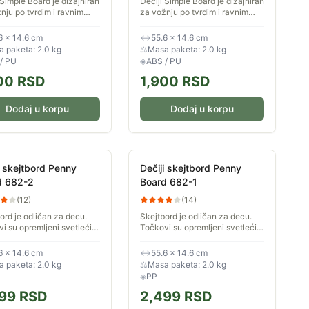
 Simple Board je dizajniran
Dečiji Simple Board je dizajniran
nju po tvrdim i ravnim
za vožnju po tvrdim i ravnim
ama, kao i za izvođenje
podlogama, kao i za izvođenje
 trikova. Ceniće ga ne
raznih trikova. Ceniće ga ne
6 × 14.6 cm
↔
55.6 × 14.6 cm
očetnici u vožnji...
samo početnici u vožnji...
 paketa: 2.0 kg
⚖
Masa paketa: 2.0 kg
/ PU
◈
ABS / PU
00
RSD
1,900
RSD
Dodaj u korpu
Dodaj u korpu
i skejtbord Penny
Dečiji skejtbord Penny
d 682-2
Board 682-1
(
12
)
(
14
)
ord je odličan za decu.
Skejtbord je odličan za decu.
i su opremljeni svetlećim
Točkovi su opremljeni svetlećim
a, koje će se efektno
diodama, koje će se efektno
ti u večernjim satima. Na
isticati u večernjim satima. Na
6 × 14.6 cm
↔
55.6 × 14.6 cm
skejtborda postoji...
dasci skejtborda postoji...
 paketa: 2.0 kg
⚖
Masa paketa: 2.0 kg
◈
PP
99
RSD
2,499
RSD