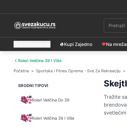
Sve Kategorije
Kupi Zajedno
Na mrež
Roleri Veličina 39 I Više
Početna
>
Sportska i Fitnes Oprema - Sve Za Rekreaciju
>
Skejt
SRODNI TIPOVI
Tražite s
Roleri Veličina Do 39
brendova 
svetlećim
Roleri Veličina 39 I Više