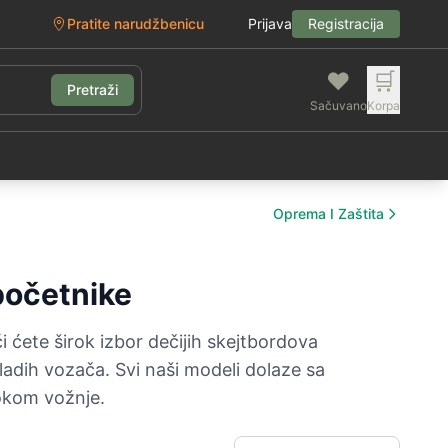
Pratite narudžbenicu
Prijava
Registracija
❤️
🛒
Pretraži
Sačuvano
Korpa
g
Oprema I Zaštita
 početnike
 ćete širok izbor dečijih skejtbordova
adih vozača. Svi naši modeli dolaze sa
tokom vožnje.