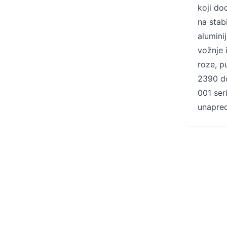
koji do
na stab
alumini
vožnje 
roze, p
2390 do
001 ser
unapred