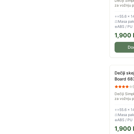
Dečiji Simp
za vožnju p
podlogama, 
raznih trik
↔
55.6 × 1
samo početn
⚖
Masa pake
◈
ABS / PU
1,900
Do
Dečiji sk
Board 683
(
Dečiji Simp
za vožnju p
podlogama, 
raznih trik
↔
55.6 × 1
samo početn
⚖
Masa pake
◈
ABS / PU
1,900