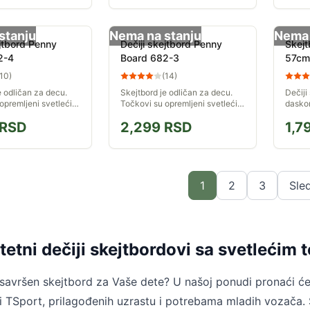
stanju
Nema na stanju
Nema 
ejtbord Penny
Dečiji skejtbord Penny
Skejt
2-4
Board 682-3
57cm
10
)
(
14
)
e odličan za decu.
Skejtbord je odličan za decu.
Dečiji
opremljeni svetlećim
Točkovi su opremljeni svetlećim
daskom
je će se efektno
diodama, koje će se efektno
12.5c
RSD
2,299
RSD
1,7
ečernjim satima. Na
isticati u večernjim satima. Na
orda postoji...
dasci skejtborda postoji...
1
2
3
Sle
itetni dečiji skejtbordovi sa svetleći
 savršen skejtbord za Vaše dete? U našoj ponudi pronaći će
i TSport, prilagođenih uzrastu i potrebama mladih vozača.