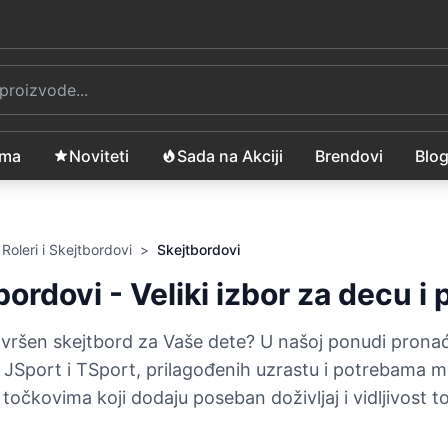
ama
Noviteti
Sada na Akciji
Brendovi
Blo
Roleri i Skejtbordovi
>
Skejtbordovi
bordovi - Veliki izbor za decu i
avršen skejtbord za Vaše dete? U našoj ponudi pronaći
JSport i TSport, prilagođenih uzrastu i potrebama ml
 točkovima koji dodaju poseban doživljaj i vidljivost 