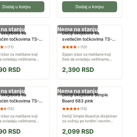
Dodaj u korpu
Dodaj u korpu
na stanju
Nema na stanju
i skejtbord sa
Dečiji skejtbord sa
ećim točkovima TS-
svetlećim točkovima TS-
Zelena
001 Plava
(
11
)
(
10
)
 izbor za mališane koji
Sjajan izbor za mališane koji
a ovladaju veštinama
žele da ovladaju veštinama
 skejtborda. Točkovi koji
vožnje skejtborda. Točkovi koji
90
RSD
2,390
RSD
 su posebno atraktivni
svetle su posebno atraktivni
vožnje u večernjim...
tokom vožnje u večernjim...
na stanju
Nema na stanju
i skejtbord sa
Dečiji skejtbord Simple
ećim točkovima TS-
Board 683 pink
rni
(
10
)
(
15
)
 izbor za mališane koji
Dečiji Simple Board je dizajniran
a ovladaju veštinama
za vožnju po tvrdim i ravnim
 skejtborda. Točkovi koji
podlogama, kao i za izvođenje
90
RSD
2,099
RSD
 su posebno atraktivni
raznih trikova. Ceniće ga ne
vožnje u večernjim...
samo početnici u vožnji...