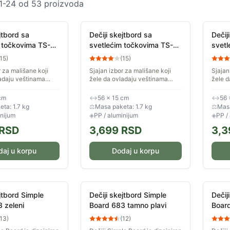
1
-
24
od
53
proizvoda
jtbord sa
Dečiji skejtbord sa
Dečij
 točkovima TS-
svetlećim točkovima TS-
svetl
003-1
001 P
15
)
(
15
)
r za mališane koji
Sjajan izbor za mališane koji
Sjajan
adaju veštinama
žele da ovladaju veštinama
žele d
tborda. Točkovi koji
vožnje skejtborda. Točkovi koji
vožnje
osebno atraktivni
svetle su posebno atraktivni
svetle
cm
↔
56 × 15 cm
↔
56 
e u večernjim...
tokom vožnje u večernjim...
tokom 
ta: 1.7 kg
⚖
Masa paketa: 1.7 kg
⚖
Masa
inijum
◈
PP / aluminijum
◈
PP /
RSD
3,699
RSD
3,3
daj u korpu
Dodaj u korpu
ejtbord Simple
Dečiji skejtbord Simple
Dečij
 zeleni
Board 683 tamno plavi
Board
13
)
(
12
)