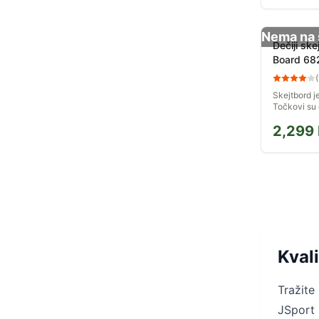
Nema na 
Dečiji sk
Board 68
(
Skejtbord j
Točkovi su 
diodama, ko
2,299
isticati u v
dasci skejtb
Kval
Tražite
JSport 