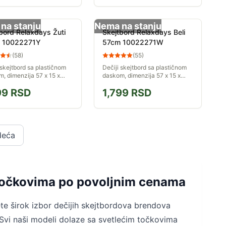
na stanju
Nema na stanju
bord Relaxdays Žuti
Skejtbord Relaxdays Beli
 10022271Y
57cm 10022271W
(
58
)
(
55
)
 skejtbord sa plastičnom
Dečiji skejtbord sa plastičnom
, dimenzija 57 x 15 x
daskom, dimenzija 57 x 15 x
m.
12.5cm.
99
RSD
1,799
RSD
deća
m točkovima po povoljnim cenama
te širok izbor dečijih skejtbordova brendova
 Svi naši modeli dolaze sa svetlećim točkovima