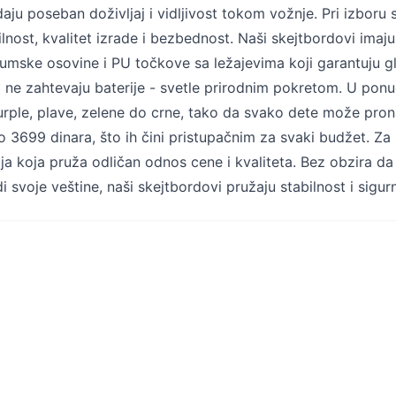
daju poseban doživljaj i vidljivost tokom vožnje. Pri izboru 
ilnost, kvalitet izrade i bezbednost. Naši skejtbordovi imaj
jumske osovine i PU točkove sa ležajevima koji garantuju gl
i ne zahtevaju baterije - svetle prirodnim pokretom. U pon
urple, plave, zelene do crne, tako da svako dete može pron
 3699 dinara, što ih čini pristupačnim za svaki budžet. Z
ija koja pruža odličan odnos cene i kvaliteta. Bez obzira da l
i svoje veštine, naši skejtbordovi pružaju stabilnost i sig