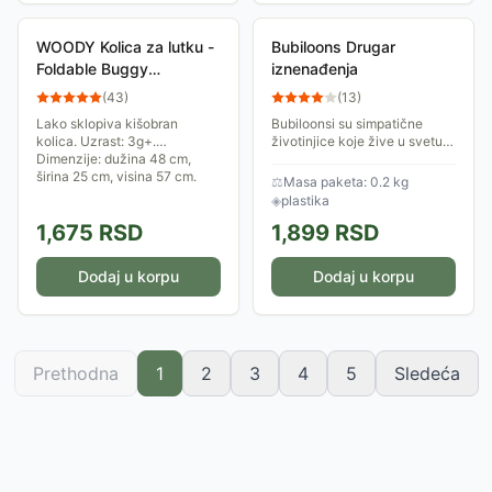
WOODY Kolica za lutku -
Bubiloons Drugar
Foldable Buggy
iznenađenja
UNICORN 91507
(
43
)
(
13
)
Lako sklopiva kišobran
Bubiloonsi su simpatične
kolica. Uzrast: 3g+.
životinjice koje žive u svetu
Dimenzije: dužina 48 cm,
punom balona. Svako
širina 25 cm, visina 57 cm.
pakovanje sadrži jednu figuru
⚖
Masa paketa: 0.2 kg
Bubiloonsa od 13 postojećih.
◈
plastika
Otkrij koju ćeš...
1,675
RSD
1,899
RSD
Dodaj u korpu
Dodaj u korpu
Prethodna
1
2
3
4
5
Sledeća