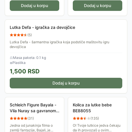
Dodaj u korpu
Dodaj u korpu
Lutka Defa - igračka za devojčice
(
5
)
Lutka Defa - šarmantna igračka koja podstiče maštovitu igru
devojčica
⚖
Masa paketa: 0.1 kg
◈
Plastika
1,500
RSD
Dodaj u korpu
Schleich Figure Bayala -
Kolica za lutke bebe
Vila Nuray sa gavranom
BE88055
70586
(
31
)
(
135
)
Jedna od junakinja filma o
O! Tvoje lutkice jedva čekaju
zemlji fantazije, Bajali, je
da ih provozaš u ovim