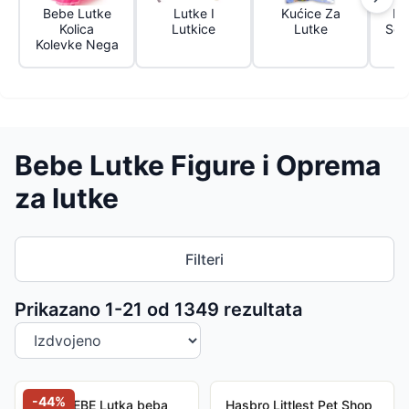
Bebe Lutke
Lutke I
Kućice Za
Fig
Kolica
Lutkice
Lutke
Set
Kolevke Nega
Bebe Lutke Figure i Oprema
za lutke
Filteri
Sortiranje proizvoda
Prikazano 1-
21
od
1349
rezultata
-
44
%
LUNABEBE Lutka beba
Hasbro Littlest Pet Shop