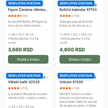
BESPLATNA DOSTAVA
BESPLATNA DOSTAVA
Schleich® BAYALA®
Schleich® figure Bayala
Figure Čarobna vilinska
Božićni kalendar 97153
biblioteka 42527
(
10
)
(
13
)
​​Schleich® BAYALA® figure te
Odbrojavanje do Božića!
zovu da sa vilom Surom
Kutija sa 24 otvora, a u
uživaš u igri i avanturama sa
svakom je Schleich® Bayala
sovom i Surinom pticom među
figura - poklon za taj dan!
↔
28 × 22 × 20 cm
↔
39,4 × 8,3 × 28,6 cm
knjigama čarolija, u ovoj
Tračak magije, tračak mašte i
⚖
Masa paketa: 0.4 kg
⚖
Masa paketa: 0.5 kg
vilinskoj...
praznična...
◈
vinil
◈
vinil
3,660
RSD
4,800
RSD
Dodaj u korpu
Dodaj u korpu
BESPLATNA DOSTAVA
BESPLATNA DOSTAVA
Schleich Bayala figurice -
WOODY Kolica za lutke
Vilinski kafić 42526
Unicorn 91509
(
13
)
(
14
)
U Schleich Bayala je otvoren
WOODY kolica za lutke
vilinski kafić u obliku cveta i
Unicorn su kao kolica za
to je novo omiljeno mesto za
prave bebe i dete će uživati
okupljanje. Vila Feya i vila
da se igra sa njima. U njima
↔
22 × 35 × 20 cm