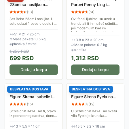
23cm sa nosiljkom
Parovi Penny Ling i
HX389-1 858014
Vinnie Terrio A8232
(
13
)
(
61
)
Set Beba 23cm i nosiljka. U
Ovi fensi ljubimci su uvek u
setu dolazi 1 beba u odelu i 1
trendu ali ti ih možeš učiniti
nosiljka sa drškom.
još modernijim kad im
izabereš pravu kombinaciju
↔
51 × 21 × 25 cm
dekorativnih dodataka!
⚖
Masa paketa: 0.5 kg
↔
3.8 × 23 × 20 cm
◈
plastika / tekstil
⚖
Masa paketa: 0.2 kg
◈
plastika
1,255
RSD
699
RSD
1,312
RSD
Dodaj u korpu
Dodaj u korpu
BESPLATNA DOSTAVA
BESPLATNA DOSTAVA
Schleich® BAYALA®
Schleich® BAYALA®
Figure Sirena Isabelle i
Figure Sirena Eyela na
delfin 70719
leđima morskog konja
(
15
)
(
12
)
70594
​​Schleich® BAYALA® ti, pravo
U Schleich® BAYALA® svetu
iz podvodnog carstva, donosi
vila Eyela je krunska
figure princeze sirene Isabelle
princeza, ali čarobnjak je
i njenog delfina. Njih dvoje
pretvorio nju i njenu najbolju
↔
13 × 5,5 × 11 cm
↔
15,5 × 8,2 × 18 cm