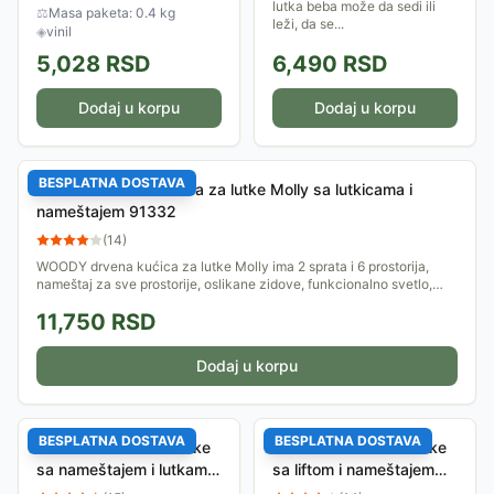
Eyela su često tu, a i jedno...
lutka beba može da sedi ili
⚖
Masa paketa: 0.4 kg
leži, da se...
◈
vinil
5,028
RSD
6,490
RSD
Dodaj u korpu
Dodaj u korpu
BESPLATNA DOSTAVA
WOODY Drvena kućica za lutke Molly sa lutkicama i
nameštajem 91332
(
14
)
WOODY drvena kućica za lutke Molly ima 2 sprata i 6 prostorija,
nameštaj za sve prostorije, oslikane zidove, funkcionalno svetlo,
zvono i lift, a tu...
11,750
RSD
Dodaj u korpu
BESPLATNA DOSTAVA
BESPLATNA DOSTAVA
WOODY Kućica za lutke
WOODY Kućica za lutke
sa nameštajem i lutkama
sa liftom i nameštajem
Vila Wisteria 91873
116cm Mirabella 91165