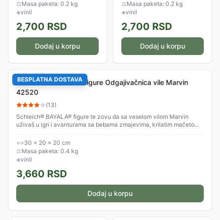
zajedno vole da istražuju...
prijateljicu u sirene. Mnogo im
⚖
Masa paketa: 0.2 kg
⚖
Masa paketa: 0.2 kg
je zabavno...
◈
vinil
◈
vinil
2,700
RSD
2,700
RSD
Dodaj u korpu
Dodaj u korpu
BESPLATNA DOSTAVA
Schleich® BAYALA® Figure Odgajivačnica vile Marvin
42520
(
13
)
​​Schleich® BAYALA® figure te zovu da sa veselom vilom Marvin
uživaš u igri i avanturama sa bebama zmajevima, krilatim mačetom i
rakunom Piu u ovoj...
↔
30 × 20 × 20 cm
⚖
Masa paketa: 0.4 kg
◈
vinil
3,660
RSD
Dodaj u korpu