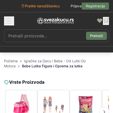
Pratite narudžbenicu
Prijava
Registracija
❤️
🛒
Pretraži
Početna
>
Igračke za Decu i Bebe - Od Lutki Do
Motora
>
Bebe Lutke Figure i Oprema za lutke
Vrste Proizvoda