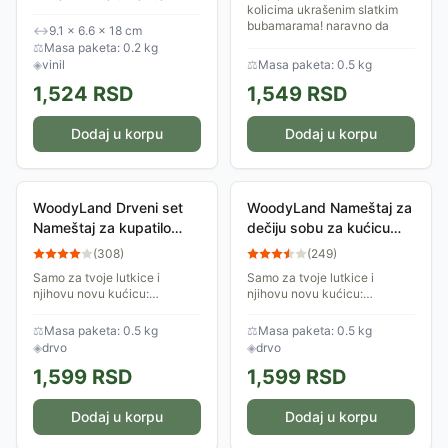
princeza Vilenjaka senke, vila
kolicima ukrašenim slatkim
Nuray. Ovo misteriozno
bubamarama! naravno da
↔
9.1 × 6.6 × 18 cm
stvorenje voli da se druži sa
hoćeš, kao i svaka mama koja
⚖
Masa paketa: 0.2 kg
sebi...
ima bebu!
◈
vinil
⚖
Masa paketa: 0.5 kg
1,524
RSD
1,549
RSD
Dodaj u korpu
Dodaj u korpu
WoodyLand Drveni set
WoodyLand Nameštaj za
Nameštaj za kupatilo
dečiju sobu za kućicu
90614
90613
(
308
)
(
249
)
Samo za tvoje lutkice i
Samo za tvoje lutkice i
njihovu novu kućicu:
njihovu novu kućicu:
nameštaj za dečiju sobu! 1
nameštaj za dečiju sobu! 2
kada, 1 lavabo sa ogledalom,
dečija kreveta, 1 krevetac za
⚖
Masa paketa: 0.5 kg
⚖
Masa paketa: 0.5 kg
1stoličica, 1 wc šolja. Sada će
bebu, kolica za bebu, stolica
◈
drvo
◈
drvo
i tvoje lutkice...
za hranjenje za...
1,599
RSD
1,599
RSD
Dodaj u korpu
Dodaj u korpu