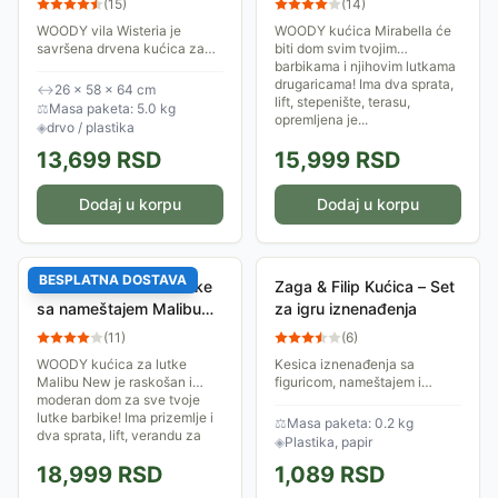
(
15
)
(
14
)
WOODY vila Wisteria je
WOODY kućica Mirabella će
savršena drvena kućica za
biti dom svim tvojim
lutke! Ima 5 prostorija na 3
barbikama i njihovim lutkama
nivoa, 2 balkona i stepenište.
drugaricama! Ima dva sprata,
↔
26 × 58 × 64 cm
Dolazi sa nameštajem za
lift, stepenište, terasu,
⚖
Masa paketa: 5.0 kg
dnevnu, spavaću...
opremljena je...
◈
drvo / plastika
13,699
RSD
15,999
RSD
Dodaj u korpu
Dodaj u korpu
BESPLATNA DOSTAVA
WOODY Kućica za lutke
Zaga & Filip Kućica – Set
sa nameštajem Malibu
za igru iznenađenja
New 91333
(
11
)
(
6
)
WOODY kućica za lutke
Kesica iznenađenja sa
Malibu New je raskošan i
figuricom, nameštajem i
moderan dom za sve tvoje
dekoracijom za kućicu Zaga
lutke barbike! Ima prizemlje i
& Filip.
⚖
Masa paketa: 0.2 kg
dva sprata, lift, verandu za
◈
Plastika, papir
uživanje po lepom...
18,999
RSD
1,089
RSD