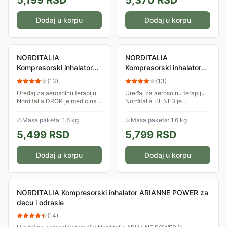
5,199
RSD
5,370
RSD
Dodaj u korpu
Dodaj u korpu
NORDITALIA
NORDITALIA
Kompresorski inhalator
Kompresorski inhalator
DROP za decu i odrasle
HI-NEB za decu i odrasle
(
13
)
(
13
)
Uređaj za aerosolnu terapiju
Uređaj za aerosolnu terapiju
Norditalia DROP je medicinski
Norditalia HI-NEB je
uređaj koji se koristi u
medicinski uređaj koji se
kombinaciji sa lekovima i
koristi u kombinaciji sa
⚖
Masa paketa: 1.6 kg
⚖
Masa paketa: 1.6 kg
njegova namena je korišćenje
lekovima i njegova namena je
5,499
RSD
5,799
RSD
na ljudima...
korišćenje na...
Dodaj u korpu
Dodaj u korpu
NORDITALIA Kompresorski inhalator ARIANNE POWER za
decu i odrasle
(
14
)