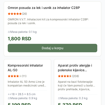
Omron posuda za lek i usnik za inhalator C28P
(
26
)
OMRON V.V.T. Inhalacioni kit za kompresorski inhalator C28P:
posuda za lek i usnik.
⚖
Masa paketa: 0.1 kg
1,800
RSD
Dodaj u korpu
Kompresorski inhalator
Aparat protiv alergije i
AL-50
polenske kijavice
PHOTONNOSE SCB-03
(
11
)
(
208
)
Inhalator AL 50 Armo Line je
Aparat na bazi fototerapije
kompaktan medicinski uređaj,
koji će Vam pomoći u borbi
dizajniran da na efikasan
protiv prehlade, kijavice,
način do bronhija dostavi
polenske alergije, alergije na
↔
18 × 28.5 × 8.5 cm
lekove prepisane od strane
grinje, svraba u nosu,
⚖
Masa paketa: 0.9 kg
⚖
Masa paketa: 0.3 kg
lekara....
alergijskog...