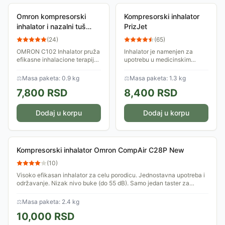
Omron kompresorski
Kompresorski inhalator
inhalator i nazalni tuš
PrizJet
C102 total
(
24
)
(
65
)
OMRON C102 Inhalator pruža
Inhalator je namenjen za
efikasne inhalacione terapije
upotrebu u medicinskim
koje se koriste u tretmanu
ustanovama - bolnice, klinike,
bolesti donjih disajnih puteva.
ordinacije. Pomoću PrizJet
⚖
Masa paketa: 0.9 kg
⚖
Masa paketa: 1.3 kg
Nazalni tuš efikasno čisti
inhalatora mogu se inhalirati
7,800
RSD
8,400
RSD
nos...
deca i odrasli
Dodaj u korpu
Dodaj u korpu
Kompresorski inhalator Omron CompAir C28P New
(
10
)
Visoko efikasan inhalator za celu porodicu. Jednostavna upotreba i
održavanje. Nizak nivo buke (do 55 dB). Samo jedan taster za
upravljanje uređajem.
⚖
Masa paketa: 2.4 kg
10,000
RSD