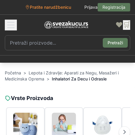
Pratite narudžbenicu
Prijava
Registracija
❤️
🛒
Pretraži
Početna
>
Lepota i Zdravlje: Aparati za Negu, Masažeri i
Medicinska Oprema
>
Inhalatori Za Decu i Odrasle
Vrste Proizvoda