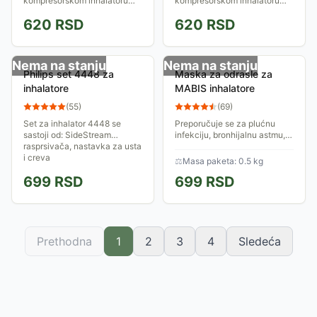
kompresorskom inhalatoru
kompresorskom inhalatoru
Essence 4445
Mabis-Mist CN-01W,
620
RSD
620
RSD
Pakovanje: 1 kom
Nema na stanju
Nema na stanju
Philips set 4448 za
Maska za odrasle za
inhalatore
MABIS inhalatore
(
55
)
(
69
)
Set za inhalator 4448 se
Preporučuje se za plućnu
sastoji od: SideStream
infekciju, bronhijalnu astmu,
rasprsivača, nastavka za usta
emfizem pluća, akutni ili
i creva
hronični bronhitis
⚖
Masa paketa: 0.5 kg
699
RSD
699
RSD
Prethodna
1
2
3
4
Sledeća