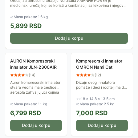
Uređaj za aerosolnu terapiju Norditalia ARIANNE POWER je
medicinski uređaj koji se koristi u kombinaciji sa lekovima i njegova
namena je korišćenje...
⚖
Masa paketa: 1.6 kg
5,899
RSD
Dodaj u korpu
AURON Kompresorski
Kompresorski inhalator
inhalator JLN-2300AIR
OMRON Nami Cat
(
14
)
(
12
)
Auron kompresorski inhalator
Dizajn ovog inhalatora
stvara veoma male čestice
pomaže i deci i roditeljima da
aerosola zahvaljujući kojima
se deca lakše priviknu na
lek dopire do najudaljenijih
inhalator i njegovu primenu -
↔
18 × 14.8 × 13.5 cm
delova respiratornog trakta
dok njegov snažni kompresor
⚖
Masa paketa: 1.1 kg
⚖
Masa paketa: 2.5 kg
što...
omogućava...
6,799
RSD
7,000
RSD
Dodaj u korpu
Dodaj u korpu