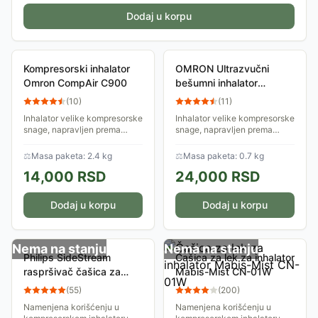
Dodaj u korpu
Kompresorski inhalator
OMRON Ultrazvučni
Omron CompAir C900
bešumni inhalator
MicroAIR sa ispravljačem
(
10
)
(
11
)
Inhalator velike kompresorske
Inhalator velike kompresorske
snage, napravljen prema
snage, napravljen prema
najvišim standardima.
najvišim standardima.
Karakteriše ga snažan i
Karakteriše ga snažan i
⚖
Masa paketa: 2.4 kg
⚖
Masa paketa: 0.7 kg
izdržljiv kompresor, pogodan
izdržljiv kompresor, pogodan
14,000
RSD
24,000
RSD
je za veći broj...
je za veći broj...
Dodaj u korpu
Dodaj u korpu
Nema na stanju
Nema na stanju
Philips SideStream
Čašica za lek za inhalator
raspršivač čašica za
Mabis-Mist CN-01W
inhalator Essence 4445
(
55
)
(
200
)
Namenjena korišćenju u
Namenjena korišćenju u