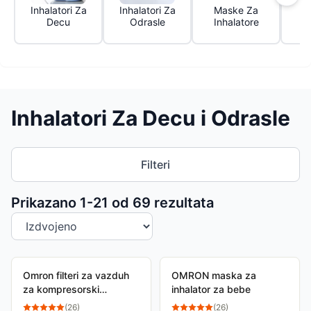
Inhalatori Za
Inhalatori Za
Maske Za
Č
Decu
Odrasle
Inhalatore
Inhalatori Za Decu i Odrasle
Filteri
Sortiranje proizvoda
Prikazano 1-
21
od
69
rezultata
Omron filteri za vazduh
OMRON maska za
za kompresorski
inhalator za bebe
inhalator
(
26
)
(
26
)