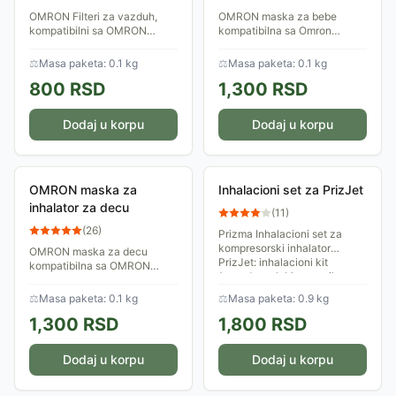
OMRON Filteri za vazduh,
OMRON maska za bebe
kompatibilni sa OMRON
kompatibilna sa Omron
kompresorskim inhalatorima:
kompresorskim inhalatorima
C28P, C28E, C29 i C900.
C28P, C28E, C102, C803,
⚖
Masa paketa: 0.1 kg
⚖
Masa paketa: 0.1 kg
C900 i Omron ultrazvučnim
800
RSD
1,300
RSD
inhalatorima U100 i U22.
Dodaj u korpu
Dodaj u korpu
OMRON maska za
Inhalacioni set za PrizJet
inhalator za decu
(
11
)
(
26
)
Prizma Inhalacioni set za
kompresorski inhalator
OMRON maska za decu
PrizJet: inhalacioni kit
kompatibilna sa OMRON
(posuda za lek) sa usnikom,
kompresorskim inhalatorima
maska za odrasle, maska za
C28P, C28E, C102, C803 i
⚖
Masa paketa: 0.1 kg
⚖
Masa paketa: 0.9 kg
decu i inhlalaciono...
C900 i Omron ultrazvučnim
1,300
RSD
1,800
RSD
inhalatorima U100 i U22.
Dodaj u korpu
Dodaj u korpu