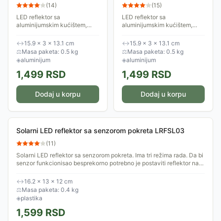
(
14
)
(
15
)
LED reflektor sa
LED reflektor sa
aluminijumskim kućištem,
aluminijumskim kućištem,
snage 30W. Namenjen je za
snage 30W. Namenjen je za
korišćenje na otvorenom,
korišćenje na otvorenom,
↔
15.9 × 3 × 13.1 cm
↔
15.9 × 3 × 13.1 cm
zahvaljujući deklarisanom
zahvaljujući deklarisanom
⚖
Masa paketa: 0.5 kg
⚖
Masa paketa: 0.5 kg
IP65 stepenu zaštite. Daje...
IP65 stepenu zaštite. Daje...
◈
aluminijum
◈
aluminijum
1,499
RSD
1,499
RSD
Dodaj u korpu
Dodaj u korpu
Solarni LED reflektor sa senzorom pokreta LRFSL03
(
11
)
Solarni LED reflektor sa senzorom pokreta. Ima tri režima rada. Da bi
senzor funkcionisao besprekorno potrebno je postaviti reflektor na
veću visinu....
↔
16.2 × 13 × 12 cm
⚖
Masa paketa: 0.4 kg
◈
plastika
1,599
RSD