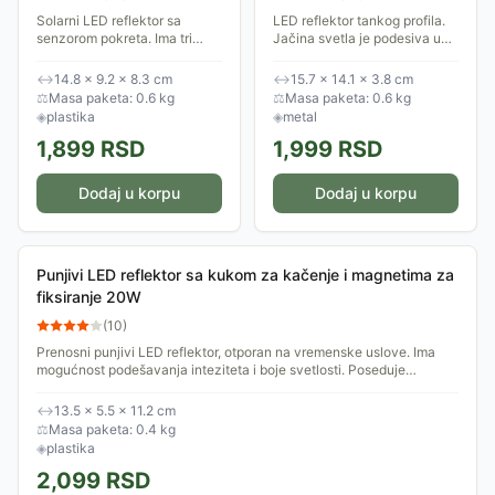
Solarni LED reflektor sa
LED reflektor tankog profila.
senzorom pokreta. Ima tri
Jačina svetla je podesiva u
režima rada. Da bi senzor
dva nivoa. U zavisnosti od
funkcionisao besprekorno
odabranog režima snaga je
↔
14.8 × 9.2 × 8.3 cm
↔
15.7 × 14.1 × 3.8 cm
potrebno je postaviti reflektor
17W ili 11W. Daje dnevno
⚖
Masa paketa: 0.6 kg
⚖
Masa paketa: 0.6 kg
na veću visinu....
svetlo. IP66...
◈
plastika
◈
metal
1,899
RSD
1,999
RSD
Dodaj u korpu
Dodaj u korpu
Punjivi LED reflektor sa kukom za kačenje i magnetima za
fiksiranje 20W
(
10
)
Prenosni punjivi LED reflektor, otporan na vremenske uslove. Ima
mogućnost podešavanja inteziteta i boje svetlosti. Poseduje
magnete za fiksiranje na...
↔
13.5 × 5.5 × 11.2 cm
⚖
Masa paketa: 0.4 kg
◈
plastika
2,099
RSD