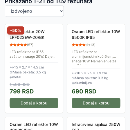
Sortiranje proizvoda
Prikazano 1-
21
od
149
rezultata
-
50
%
LED reflektor 20W
Osram LED reflektor 10W
LRF022EW-20/BK
6500K IP65
(
57
)
(
13
)
LED reflektor sa IP65
LED reflektor sa
zaštitom, snage 20W. Daje
aluminijumskim kućištem,
dnevnu svetlost, 6500K.
snage 10W. Namenjen je za
korišćenje na otvorenom,
↔
15 × 2.7 × 14.5 cm
zahvaljujući deklarisanom
⚖
Masa paketa: 0.5 kg
↔
10.2 × 2.9 × 7.9 cm
IP65 stepenu zaštite. Daje...
◈
metal
⚖
Masa paketa: 0.3 kg
◈
aluminijum
1,599
RSD
799
RSD
690
RSD
Dodaj u korpu
Dodaj u korpu
Osram LED reflektor 10W
Infracrvena sijalica 250W