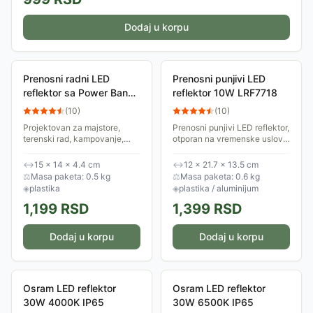
Dodaj u korpu
Prenosni radni LED
Prenosni punjivi LED
reflektor sa Power Bank
reflektor 10W LRF7718
funkcijom
(
10
)
(
10
)
Projektovan za majstore,
Prenosni punjivi LED reflektor,
terenski rad, kampovanje,
otporan na vremenske uslove,
ribolov ili kao svetlo u
pogodan je kao izvor svetlosti
vanrednim situacijama, ovaj
na mestima gde klasično
↔
15 × 14 × 4.4 cm
↔
12 × 21.7 × 13.5 cm
reflektor donosi svetlost bez
napajanje putem mreže nije...
⚖
Masa paketa: 0.5 kg
⚖
Masa paketa: 0.6 kg
potrebe za...
◈
plastika
◈
plastika / aluminijum
1,199
RSD
1,399
RSD
Dodaj u korpu
Dodaj u korpu
Osram LED reflektor
Osram LED reflektor
30W 4000K IP65
30W 6500K IP65