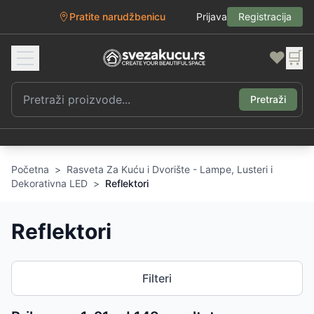
Pratite narudžbenicu
Prijava
Registracija
❤️
🛒
Pretraži
Početna
>
Rasveta Za Kuću i Dvorište - Lampe, Lusteri i
Dekorativna LED
>
Reflektori
Reflektori
Filteri