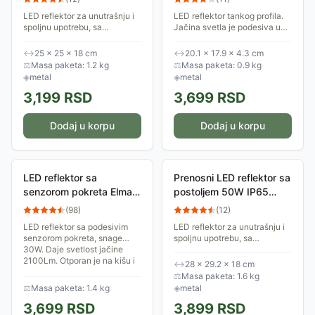
LED reflektor za unutrašnju i
LED reflektor tankog profila.
spoljnu upotrebu, sa
Jačina svetla je podesiva u
postoljem. Strujom se napaja
dva nivoa. U zavisnosti od
iz standardne električne
odabranog režima snaga je
↔
25 × 25 × 18 cm
↔
20.1 × 17.9 × 4.3 cm
mreže. Snaga ovog reflektora
41W ili 27W. Daje dnevno
⚖
Masa paketa: 1.2 kg
⚖
Masa paketa: 0.9 kg
je 30W.
svetlo. IP66...
◈
metal
◈
metal
3,199
RSD
3,699
RSD
Dodaj u korpu
Dodaj u korpu
LED reflektor sa
Prenosni LED reflektor sa
senzorom pokreta Elmark
postoljem 50W IP65
Vega 30W
PLR-W3/50
(
98
)
(
12
)
98VEGA30SEN
LED reflektor sa podesivim
LED reflektor za unutrašnju i
senzorom pokreta, snage
spoljnu upotrebu, sa
30W. Daje svetlost jačine
postoljem. Strujom se napaja
2100Lm. Otporan je na kišu i
iz standardne električne
↔
28 × 29.2 × 18 cm
prašinu što ga čini pogodnim
mreže. Snaga ovog reflektora
⚖
Masa paketa: 1.6 kg
za spoljnu...
je 50W.
⚖
Masa paketa: 1.4 kg
◈
metal
3,699
RSD
3,899
RSD