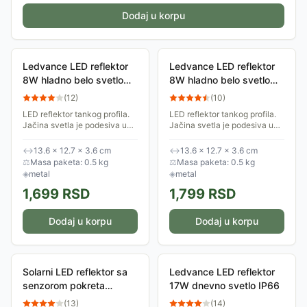
Dodaj u korpu
Ledvance LED reflektor
Ledvance LED reflektor
8W hladno belo svetlo
8W hladno belo svetlo
IP66
IP66 Beli
(
12
)
(
10
)
LED reflektor tankog profila.
LED reflektor tankog profila.
Jačina svetla je podesiva u
Jačina svetla je podesiva u
dva nivoa. U zavisnosti od
dva nivoa. U zavisnosti od
odabranog režima snaga je
odabranog režima snaga je
↔
13.6 × 12.7 × 3.6 cm
↔
13.6 × 12.7 × 3.6 cm
8W ili 6W. Daje hladno belo
8W ili 6W. Daje hladno belo
⚖
Masa paketa: 0.5 kg
⚖
Masa paketa: 0.5 kg
svetlo....
svetlo....
◈
metal
◈
metal
1,699
RSD
1,799
RSD
Dodaj u korpu
Dodaj u korpu
Solarni LED reflektor sa
Ledvance LED reflektor
senzorom pokreta
17W dnevno svetlo IP66
LRFSL02
(
13
)
(
14
)