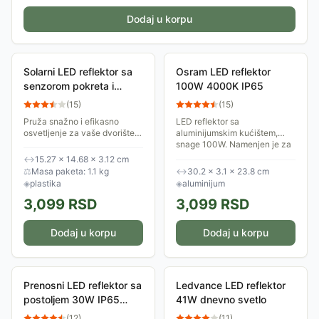
Dodaj u korpu
Solarni LED reflektor sa
Osram LED reflektor
senzorom pokreta i
100W 4000K IP65
daljinskim upravljačem
(
15
)
(
15
)
Home FLP1500SOLAR
Pruža snažno i efikasno
LED reflektor sa
osvetljenje za vaše dvorište,
aluminijumskim kućištem,
parking ili ulaz. Napaja se
snage 100W. Namenjen je za
putem solarnog panela koji
korišćenje na otvorenom,
↔
15.27 × 14.68 × 3.12 cm
puni integrisanu bateriju.
zahvaljujući deklarisanom
⚖
Masa paketa: 1.1 kg
↔
30.2 × 3.1 × 23.8 cm
Ugrađeni PIR...
IP65 stepenu zaštite. Daje...
◈
plastika
◈
aluminijum
3,099
RSD
3,099
RSD
Dodaj u korpu
Dodaj u korpu
Prenosni LED reflektor sa
Ledvance LED reflektor
postoljem 30W IP65
41W dnevno svetlo
PLR-W3/30
(
12
)
(
11
)