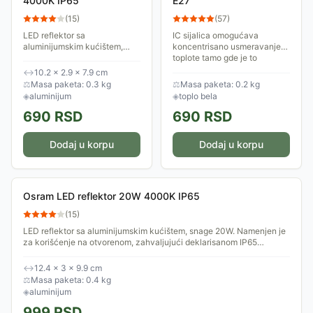
4000K IP65
E27
(
15
)
(
57
)
LED reflektor sa
IC sijalica omogućava
aluminijumskim kućištem,
koncentrisano usmeravanje
snage 10W. Namenjen je za
toplote tamo gde je to
korišćenje na otvorenom,
neophodno. 90% energije se
↔
10.2 × 2.9 × 7.9 cm
zahvaljujući deklarisanom
pretvara u toplotu.
⚖
Masa paketa: 0.3 kg
⚖
Masa paketa: 0.2 kg
IP65 stepenu zaštite. Daje...
◈
aluminijum
◈
toplo bela
690
RSD
690
RSD
Dodaj u korpu
Dodaj u korpu
Osram LED reflektor 20W 4000K IP65
(
15
)
LED reflektor sa aluminijumskim kućištem, snage 20W. Namenjen je
za korišćenje na otvorenom, zahvaljujući deklarisanom IP65
stepenu zaštite. Daje...
↔
12.4 × 3 × 9.9 cm
⚖
Masa paketa: 0.4 kg
◈
aluminijum
999
RSD