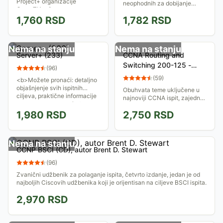
Project+ organizacije
neophodnih za dobijanje
CompTIA.</b>
evropske dozvole: Osnove
1,760
RSD
1,782
RSD
informacionih tehnologija,
Upotreba računara i rad sa
datotekama, Obrada teksta,...
Nema na stanju
Nema na stanju
Server+ (233)
CCNA Routing and
Switching 200-125 -
(
96
)
vodič za dobijanje
(
59
)
<b>Možete pronaći: detaljno
sertifikata
objašnjenje svih ispitnih
Obuhvata teme uključene u
ciljeva, praktične informacije
najnoviji CCNA ispit, zajedno
vezane za sve aspeket
sa pregledom i pitanjima za
mrežnog hardvera, stotine
1,980
RSD
2,750
RSD
vežbu.
ispitnih pitanja...
Nema na stanju
CCNP BSCI (CD), autor Brent D. Stewart
(
96
)
Zvanični udžbenik za polaganje ispita, četvrto izdanje, jedan je od
najboljih Ciscovih udžbenika koji je orijentisan na ciljeve BSCI ispita.
2,970
RSD