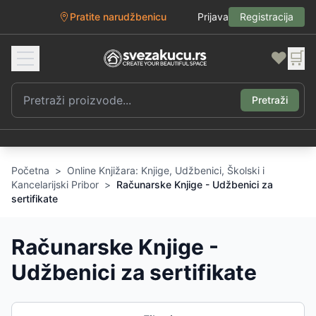
Pratite narudžbenicu
Prijava
Registracija
❤️
🛒
Pretraži
Početna
>
Online Knjižara: Knjige, Udžbenici, Školski i
Kancelarijski Pribor
>
Računarske Knjige - Udžbenici za
sertifikate
Računarske Knjige -
Udžbenici za sertifikate