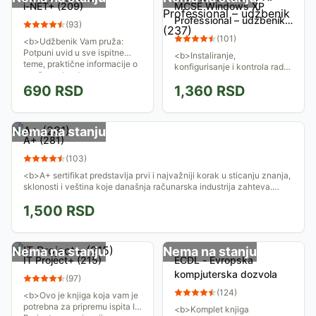
i-NET+ (209)
MCSE Windows XP
Professional – udžbenik
(
93
)
(237)
(
101
)
<b>Udžbenik Vam pruža:
Potpuni uvid u sve ispitne
<b>Instaliranje,
teme, praktične informacije o
konfigurisanje i kontrola rada
mrežnom hardveru,
operativnog sistema
mogućnost pripreme za ispit
690
RSD
1,360
RSD
Microsoft Windows XP
pomoću nekoliko stotina...
Professional...</b>
Nema na stanju
A+ (281)
(
103
)
<b>A+ sertifikat predstavlja prvi i najvažniji korak u sticanju znanja,
sklonosti i veština koje današnja računarska industrija zahteva.
</b>
1,500
RSD
Nema na stanju
Nema na stanju
IT Project+ (215)
ECDL - Evropska
kompjuterska dozvola
(
97
)
(
124
)
<b>Ovo je knjiga koja vam je
potrebna za pripremu ispita IT
<b>Komplet knjiga