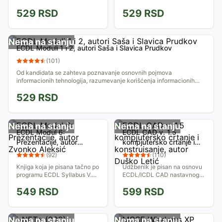
razumevanje osnovnih
sposobnost korišćenja
529
RSD
529
RSD
pojmova baza podataka.
aplikacija za obradu teksta na
Modul startuje sa kreiranjem,
računaru.
a nastavlja sa manjenjem...
Nema na stanju
ECDL Moduli 1 i 2, autori Saša i Slavica Prudkov
(
101
)
Od kandidata se zahteva poznavanje osnovnih pojmova
informacionih tehnologija, razumevanje korišćenja informacionih
mreža, znanje i sposobnost u...
529
RSD
Nema na stanju
Nema na stanju
ECDL Modul 6:
ECDL CAD v. 1.5
Prezentacije, autor
kompjutersko crtanje i
Zvonko Aleksić
konstruisanje, autor
(
92
)
(
110
)
Duško Letić
Knjiga koja je pisana tačno po
Udžbenik je pisan na osnovu
programu ECDL Syllabus V.
ECDL/ICDL CAD nastavnog
4.0. Osmišljena je kao
programa, verzije 1.5. JISA –
549
RSD
599
RSD
priručnik početnicima da
Jedinstveni Informatički
upoznaju elektronske
Savez Srbije, kao nosilac
prezentacije i softver...
prava licence...
Nema na stanju
Nema na stanju