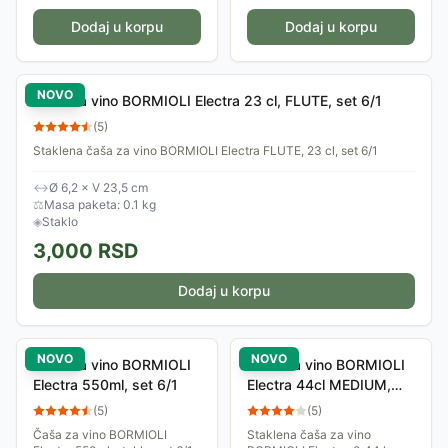
Dodaj u korpu
Dodaj u korpu
NOVO
Čaša za vino BORMIOLI Electra 23 cl, FLUTE, set 6/1
(
5
)
Staklena čaša za vino BORMIOLI Electra FLUTE, 23 cl, set 6/1
↔
Ø 6,2 × V 23,5 cm
⚖
Masa paketa: 0.1 kg
◈
Staklo
3,000
RSD
Dodaj u korpu
NOVO
NOVO
Čaša za vino BORMIOLI
Čaša za vino BORMIOLI
Electra 550ml, set 6/1
Electra 44cl MEDIUM,
set 6/1
(
5
)
(
5
)
Čaša za vino BORMIOLI
Staklena čaša za vino