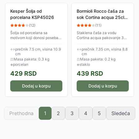
Kesper Šolja od
Bormioli Rocco čaša za
porcelana KSP45026
sok Cortina acqua 25cl
3u1 190210
(
12
)
(
11
)
Šolja od porcelana sa
Staklena čaša za vodu
motivom koji donosi poseban
Cortina acqua pakovanje 3u1,
šarm uz obrok. Zapremina
zapremine 25cl, visina 88 mm,
šolje je 250ml.
prečnik 73,5 mm. Čaša
↔
prečnik 7.5 cm, visina 10.9
↔
prečnik 7.35 cm, visina 8.8
modernog i praktičnog
cm
cm
dizajna.
⚖
Masa paketa: 0.3 kg
⚖
Masa paketa: 0.2 kg
◈
porcelan
◈
staklo
429
RSD
439
RSD
Dodaj u korpu
Dodaj u korpu
Prethodna
1
2
3
4
5
Sledeća