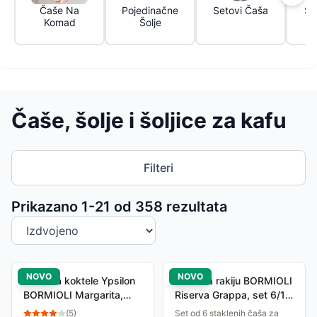
Čaše Na
Pojedinačne
Setovi Čaša
Se
Komad
Šolje
Čaše, šolje i šoljice za kafu
Filteri
Sortiranje proizvoda
Prikazano 1-
21
od
358
rezultata
NOVO
NOVO
Čaša za koktele Ypsilon
Čaše za rakiju BORMIOLI
BORMIOLI Margarita,
Riserva Grappa, set 6/1,
245ml, set 2/1
8 cl
(
5
)
Set od 6 staklenih čaša za