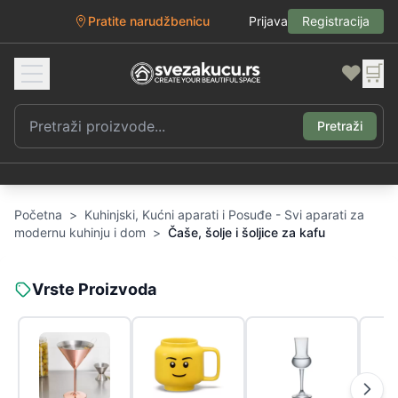
Pratite narudžbenicu
Prijava
Registracija
❤️
🛒
Pretraži
Početna
>
Kuhinjski, Kućni aparati i Posuđe - Svi aparati za
modernu kuhinju i dom
>
Čaše, šolje i šoljice za kafu
Vrste Proizvoda