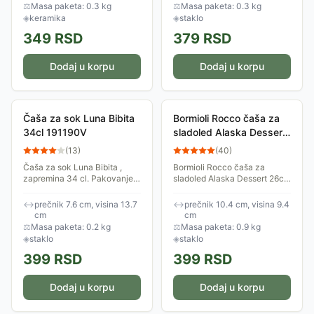
sutlijaš
⚖
Masa paketa: 0.3 kg
⚖
Masa paketa: 0.3 kg
◈
keramika
◈
staklo
349
RSD
379
RSD
Dodaj u korpu
Dodaj u korpu
Čaša za sok Luna Bibita
Bormioli Rocco čaša za
34cl 191190V
sladoled Alaska Dessert
26cl 223201M
(
13
)
(
40
)
Čaša za sok Luna Bibita ,
Bormioli Rocco čaša za
zapremina 34 cl. Pakovanje
sladoled Alaska Dessert 26cl.
1kom , visina 137 mm,
Modernog i elegantnog
prečnik: 76 mm. Brend:
dizajna za ukusne deserte.
↔
prečnik 7.6 cm, visina 13.7
↔
prečnik 10.4 cm, visina 9.4
Bormioli
Može se prati u mašini za
cm
cm
pranje sudova.
⚖
Masa paketa: 0.2 kg
⚖
Masa paketa: 0.9 kg
◈
staklo
◈
staklo
399
RSD
399
RSD
Dodaj u korpu
Dodaj u korpu