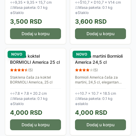
↔
9,35 × 9,35 × 15,7 cm
↔
Š10,7 × D10,7 × V14 cm
⚖
Masa paketa: 0.1 kg
⚖
Masa paketa: 0.1 kg
◈
Staklo
◈
Staklo
3,500
RSD
3,600
RSD
Dodaj u korpu
Dodaj u korpu
NOVO
NOVO
Čaša za koktel
Čaša za martini Bormioli
BORMIOLI America 25 cl
America 24,5 cl
(
5
)
(
5
)
Staklena čaša za koktel
Bormioli America čaša za
BORMIOLI America, 25 cl
martini, 24,5 cl, elegantan
dizajn za koktele
↔
7.8 × 7.8 × 20.2 cm
↔
10.7 × 10.7 × 18.5 cm
⚖
Masa paketa: 0.1 kg
⚖
Masa paketa: 0.1 kg
◈
Staklo
◈
staklo
4,000
RSD
4,000
RSD
Dodaj u korpu
Dodaj u korpu