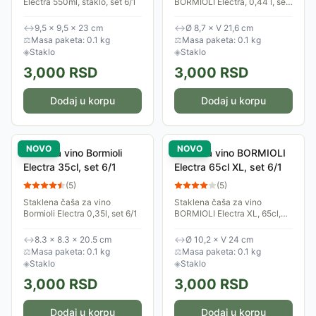
Electra 550ml, staklo, set 6/1
BORMIOLI Electra, 0,44 l, set
od 6 komada
↔
9,5 × 9,5 × 23 cm
↔
Ø 8,7 × V 21,6 cm
⚖
Masa paketa: 0.1 kg
⚖
Masa paketa: 0.1 kg
◈
Staklo
◈
Staklo
3,000
RSD
3,000
RSD
Dodaj u korpu
Dodaj u korpu
NOVO
NOVO
Čaša za vino Bormioli
Čaša za vino BORMIOLI
Electra 35cl, set 6/1
Electra 65cl XL, set 6/1
(
5
)
(
5
)
Staklena čaša za vino
Staklena čaša za vino
Bormioli Electra 0,35l, set 6/1
BORMIOLI Electra XL, 65cl,
set 6/1
↔
8.3 × 8.3 × 20.5 cm
↔
Ø 10,2 × V 24 cm
⚖
Masa paketa: 0.1 kg
⚖
Masa paketa: 0.1 kg
◈
Staklo
◈
Staklo
3,000
RSD
3,000
RSD
Dodaj u korpu
Dodaj u korpu