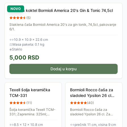
NOVO
Čaša za koktel Bormioli America 20's Gin & Tonic 74,5cl
(
5
)
Staklena čaša Bormioli America 20's za gin tonik, 74,5cl, pakovanje
6/1.
↔
10.9 × 10.9 × 22.6 cm
⚖
Masa paketa: 0.1 kg
◈
Staklo
5,000
RSD
Dodaj u korpu
Texell šolja keramička
Bormioli Rocco čaša za
TCM-331
sladoled Ypsilon 26 cl
340750M
(
11
)
(
40
)
Šolja keramička Texell TCM-
Bormioli Rocco čaša za
331; Zapremina: 325ml;
sladoled Ypsilon 26 cl. Za
Materijal: Keramika
deserte, kremove, tiramisu,
sladoled, voćnu salatu,
↔
8.5 × 12 × 10.8 cm
↔
prečnik 11 cm, visina 9 cm