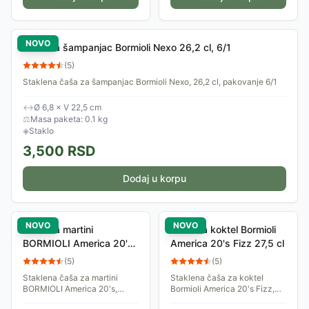
NOVO
Čaša za šampanjac Bormioli Nexo 26,2 cl, 6/1
(
5
)
Staklena čaša za šampanjac Bormioli Nexo, 26,2 cl, pakovanje 6/1
↔
Ø 6,8 × V 22,5 cm
⚖
Masa paketa: 0.1 kg
◈
Staklo
3,500
RSD
Dodaj u korpu
NOVO
NOVO
Čaša za martini
Čaša za koktel Bormioli
BORMIOLI America 20's
America 20's Fizz 27,5 cl
15,5 cl
(
5
)
(
5
)
Staklena čaša za martini
Staklena čaša za koktel
BORMIOLI America 20's,
Bormioli America 20's Fizz,
zapremina 15,5 cl
27,5 cl