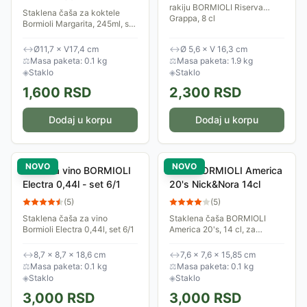
rakiju BORMIOLI Riserva
Staklena čaša za koktele
Grappa, 8 cl
Bormioli Margarita, 245ml, set
2/1
↔
Ø11,7 × V17,4 cm
↔
Ø 5,6 × V 16,3 cm
⚖
Masa paketa: 0.1 kg
⚖
Masa paketa: 1.9 kg
◈
Staklo
◈
Staklo
1,600
RSD
2,300
RSD
Dodaj u korpu
Dodaj u korpu
NOVO
NOVO
Čaša za vino BORMIOLI
Čaša BORMIOLI America
Electra 0,44l - set 6/1
20's Nick&Nora 14cl
(
5
)
(
5
)
Staklena čaša za vino
Staklena čaša BORMIOLI
Bormioli Electra 0,44l, set 6/1
America 20's, 14 cl, za
koktele i aperitive
↔
8,7 × 8,7 × 18,6 cm
↔
7,6 × 7,6 × 15,85 cm
⚖
Masa paketa: 0.1 kg
⚖
Masa paketa: 0.1 kg
◈
Staklo
◈
Staklo
3,000
RSD
3,000
RSD