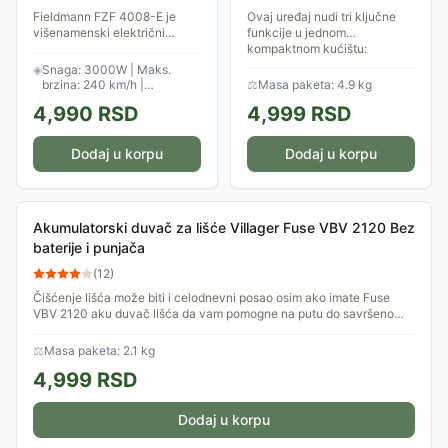
usitnjavanje 3kW Iskra
Fieldmann FZF 4008-E je
Ovaj uređaj nudi tri ključne
ERO LB3000
višenamenski električni
funkcije u jednom
uređaj za baštu koji se koristi
kompaktnom kućištu:
za duvanje, usitnjavanje i
duvanje, usisavanje i
◈
Snaga: 3000W | Maks.
usisavanje lišća i drugog
usitnjavanje lišća. Ugrađeni
brzina: 240 km/h |
⚖
Masa paketa: 4.9 kg
baštenskog...
mehanizam sitni lišće u
Zapremina torbe: 45 l
4,990
RSD
4,999
RSD
odnosu...
Dodaj u korpu
Dodaj u korpu
Akumulatorski duvač za lišće Villager Fuse VBV 2120 Bez
baterije i punjača
(
12
)
Čišćenje lišća može biti i celodnevni posao osim ako imate Fuse
VBV 2120 aku duvač lišća da vam pomogne na putu do savršeno
čistog dvorišta.
⚖
Masa paketa: 2.1 kg
4,999
RSD
Dodaj u korpu