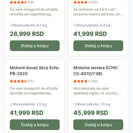
(
14
)
(
10
)
Će vam omogućiti da očistite
Sa motorom od 34.4 cm³ i
dvorište od nagomilanog
izuzetno malom težinom, ovo
opalog lišća. Idealan odnos
je savršena testera za
snage i težine koji kombinuje
vlasnike voćnjaka, vikendica
⚖
Masa paketa: 6.0 kg
⚖
Masa paketa: 6.4 kg
veliku snagu sa lakoćom
i sve one koji traže
26,999
RSD
41,999
RSD
rukovanja....
maksimalnu...
Dodaj u korpu
Dodaj u korpu
Motorni duvač lišća Echo
Motorna testera ECHO
PB-2620
CS-4010/Y38L
(
11
)
(
10
)
Će vam omogućiti da očistite
Ako planirate da sami
dvorište od nagomilanog
spremate ogrev za sezonu, a
opalog lišća. Idealan odnos
imate i voćnjak koji traži
snage i težine koji kombinuje
pažnju, ovo je model koji
⚖
Masa paketa: 7.0 kg
⚖
Masa paketa: 7.0 kg
veliku snagu sa lakoćom
pokriva oba sveta. Zbog
41,999
RSD
45,999
RSD
rukovanja....
mača od 38 cm, ona je...
Dodaj u korpu
Dodaj u korpu