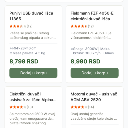
Punjivi USB duvač lišća
Fieldmann FZF 4050-E
11865
električni duvač lišća
(
12
)
(
12
)
Rešite se prašine i sitnog
Fieldmann FZF 4050-E je
baštenskog otpada u sekundi
višenamenski električni
uz pomoć ovog kompaktnog i
uređaj za baštu koji je
prenosnog punjivog duvača.
dizajniran da olakša čišćenje i
↔
94×28×16 cm
◈
Snaga: 3000W | Maks.
Dizajniran kao višenamenski
održavanje vašeg dvorišta.
⚖
Masa paketa: 4.5 kg
brzina: 300 km/h | Odnos
bežični...
Praktični alat...
malčiranja: 15:1
8,799
RSD
8,990
RSD
Dodaj u korpu
Dodaj u korpu
Električni duvač i
Motorni duvač - usisivač
usisivač za lišće Alpina
AGM ABV 2520
ABL 2.6 E
(
13
)
(
14
)
Sa motorom od 2600 W, ovaj
Ovaj uređaj generiše
uređaj vam omogućava da
vazdušne struje koje služe za
birate između snažnog
čišćenje površina od lišća i
duvanja za grupisanje lišća
sličnih neželjenih materija.