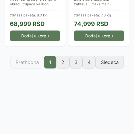
obradu trupaca velikog
zahtevaju maksimalnu
prečnika, ECHO CS-590 sa
okretnost bez gubitka snage,
vodilicom od 50 cm postaje
ECHO CS-4310SX
⚖
Masa paketa: 8.0 kg
⚖
Masa paketa: 7.0 kg
vaš najpouzdaniji saveznik.
predstavlja vrhunac
68,999
RSD
74,999
RSD
Poznata pod...
inženjeringa. Ovo je mašina
koja se ne...
Dodaj u korpu
Dodaj u korpu
Prethodna
1
2
3
4
Sledeća