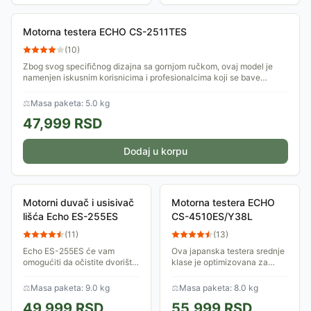
Motorna testera ECHO CS-2511TES
(
10
)
Zbog svog specifičnog dizajna sa gornjom ručkom, ovaj model je
namenjen iskusnim korisnicima i profesionalcima koji se bave
održavanjem drveća. Njena...
⚖
Masa paketa: 5.0 kg
47,999
RSD
Dodaj u korpu
Motorni duvač i usisivač
Motorna testera ECHO
lišća Echo ES-255ES
CS-4510ES/Y38L
(
11
)
(
13
)
Echo ES-255ES će vam
Ova japanska testera srednje
omogućiti da očistite dvorište
klase je optimizovana za
od nagomilanog opalog lišća,
maksimalnu efikasnost u
koristeći njegovu funkciju
radovima oko kuće, u
⚖
Masa paketa: 9.0 kg
⚖
Masa paketa: 8.0 kg
usisavanja ili duvanja. Idealan
voćnjaku ili pri pripremi drva
49,999
RSD
55,999
RSD
odnos...
za ogrev....