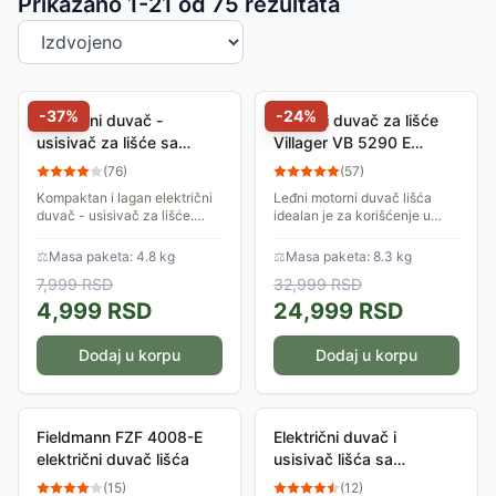
Sortiranje proizvoda
Prikazano 1-
21
od
75
rezultata
-
37
%
-
24
%
Električni duvač -
Motorni duvač za lišće
usisivač za lišće sa
Villager VB 5290 E
usitnjivačem Villager
037054
(
76
)
(
57
)
VEBV 3000 041453
Kompaktan i lagan električni
Leđni motorni duvač lišća
duvač - usisivač za lišće.
idealan je za korišćenje u
Zahvaljujući funkciji
komunalnim delatnostima za
seckanja, lišće se usitnjava
čišćenje ulica, travnjaka,
⚖
Masa paketa: 4.8 kg
⚖
Masa paketa: 8.3 kg
na desetinu ulazne
parkova, sportskih terena...
7,999
RSD
32,999
RSD
zapremine.
4,999
RSD
24,999
RSD
Dodaj u korpu
Dodaj u korpu
Fieldmann FZF 4008-E
Električni duvač i
električni duvač lišća
usisivač lišća sa
mehanizmom za
(
15
)
(
12
)