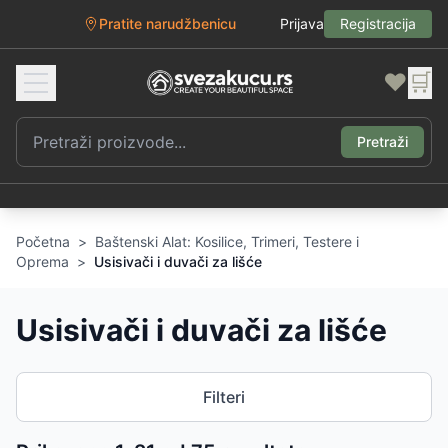
Pratite narudžbenicu
Prijava
Registracija
❤️
🛒
Pretraži
Početna
>
Baštenski Alat: Kosilice, Trimeri, Testere i
Oprema
>
Usisivači i duvači za lišće
Usisivači i duvači za lišće
Filteri