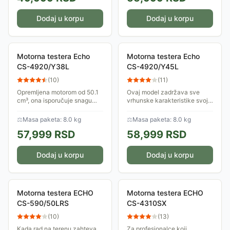
Dodaj u korpu
Dodaj u korpu
Motorna testera Echo
Motorna testera Echo
CS-4920/Y38L
CS-4920/Y45L
(
10
)
(
11
)
Opremljena motorom od 50.1
Ovaj model zadržava sve
cm³, ona isporučuje snagu
vrhunske karakteristike svoje
koja sa lakoćom prolazi kroz
serije – neverovatan odnos
deblja stabla, dok njena mala
snage i mase, izuzetnu
⚖
Masa paketa: 8.0 kg
⚖
Masa paketa: 8.0 kg
masa osigurava da ostanete...
pouzdanost i lakoću
57,999
RSD
58,999
RSD
startovanja – ali dodaje...
Dodaj u korpu
Dodaj u korpu
Motorna testera ECHO
Motorna testera ECHO
CS-590/50LRS
CS-4310SX
(
10
)
(
13
)
Kada rad na terenu zahteva
Za profesionalce koji