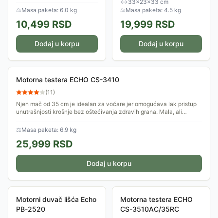
↔
33×23×33 cm
na gomilu ili funkcije
Pogodan je za čišćenje
⚖
Masa paketa: 6.0 kg
⚖
Masa paketa: 4.5 kg
usisavanja kojom se lišće...
travnjaka, staza,...
10,499
RSD
19,999
RSD
Dodaj u korpu
Dodaj u korpu
Motorna testera ECHO CS-3410
(
11
)
Njen mač od 35 cm je idealan za voćare jer omogućava lak pristup
unutrašnjosti krošnje bez oštećivanja zdravih grana. Mala, ali
opasno efikasna!
⚖
Masa paketa: 6.9 kg
25,999
RSD
Dodaj u korpu
Motorni duvač lišća Echo
Motorna testera ECHO
PB-2520
CS-3510AC/35RC