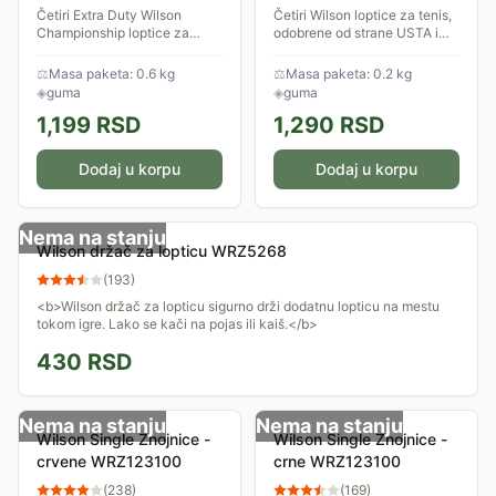
Četiri Extra Duty Wilson
Četiri Wilson loptice za tenis,
Championship loptice za
odobrene od strane USTA i
tenis..
ITF za takmičarske mečeve.
⚖
Masa paketa: 0.6 kg
⚖
Masa paketa: 0.2 kg
◈
guma
◈
guma
1,199
RSD
1,290
RSD
Dodaj u korpu
Dodaj u korpu
Nema na stanju
Wilson držač za lopticu WRZ5268
(
193
)
<b>Wilson držač za lopticu sigurno drži dodatnu lopticu na mestu
tokom igre. Lako se kači na pojas ili kaiš.</b>
430
RSD
Nema na stanju
Nema na stanju
Wilson Single Znojnice -
Wilson Single Znojnice -
crvene WRZ123100
crne WRZ123100
(
238
)
(
169
)