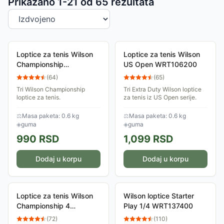
Sortiranje proizvoda
Prikazano 1-
21
od
65
rezultata
Loptice za tenis Wilson
Loptice za tenis Wilson
Championship
US Open WRT106200
WRT100101
(
64
)
(
65
)
Tri Wilson Championship
Tri Extra Duty Wilson loptice
loptice za tenis.
za tenis iz US Open serije.
⚖
Masa paketa: 0.6 kg
⚖
Masa paketa: 0.6 kg
◈
guma
◈
guma
990
RSD
1,099
RSD
Dodaj u korpu
Dodaj u korpu
Loptice za tenis Wilson
Wilson loptice Starter
Championship 4
Play 1/4 WRT137400
WRT110000
(
72
)
(
110
)