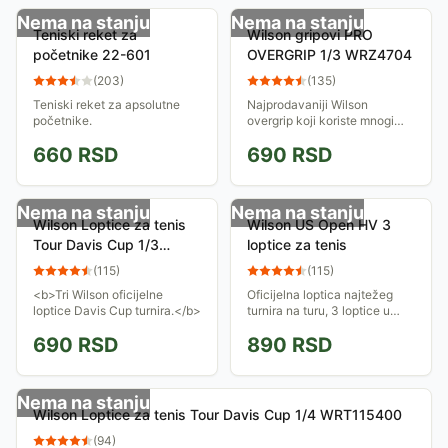
Nema na stanju
Nema na stanju
Teniski reket za
Wilson gripovi PRO
početnike 22-601
OVERGRIP 1/3 WRZ4704
(
203
)
(
135
)
Teniski reket za apsolutne
Najprodavaniji Wilson
početnike.
overgrip koji koriste mnogi
profesionalni teniseri među
660
RSD
690
RSD
kojima su i Roger Federer i
Serena Williams.
Nema na stanju
Nema na stanju
Wilson Loptice za tenis
Wilson US Open HV 3
Tour Davis Cup 1/3
loptice za tenis
WRT105900
(
115
)
(
115
)
<b>Tri Wilson oficijelne
Oficijelna loptica najtežeg
loptice Davis Cup turnira.</b>
turnira na turu, 3 loptice u
paketu...
690
RSD
890
RSD
Nema na stanju
Wilson Loptice za tenis Tour Davis Cup 1/4 WRT115400
(
94
)