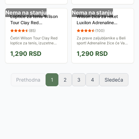
Nema na stanju
Nema na stanju
Loptice za tenis Wilson
Wilson žica za reket
Tour Clay Red
Luxilon Adrenaline
WRT110800
WRZ993900
(
85
)
(
100
)
Četiri Wilson Tour Clay Red
Za prave zaljubljenike u Beli
loptice za tenis, izuzetne
sport! Adrenaline žice će Vam
izdržljivosti.
pomoći da u svakom pogledu
1,290
RSD
1,290
RSD
poboljšate kvalitet svoje igre
bilo da ste na travnatom ili...
Prethodna
1
2
3
4
Sledeća