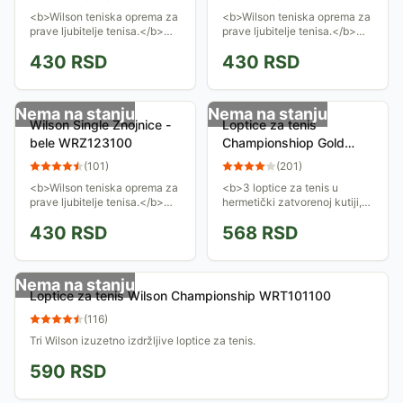
<b>Wilson teniska oprema za
<b>Wilson teniska oprema za
prave ljubitelje tenisa.</b>
prave ljubitelje tenisa.</b>
Crvene teniske znojnice.
Crne teniske znojnice.
430
RSD
430
RSD
Nema na stanju
Nema na stanju
Wilson Single Znojnice -
Loptice za tenis
bele WRZ123100
Championshiop Gold
11935
(
101
)
(
201
)
<b>Wilson teniska oprema za
<b>3 loptice za tenis u
prave ljubitelje tenisa.</b>
hermetički zatvorenoj kutiji,
Bele teniske znojnice.
standardna veličina.</b>
430
RSD
568
RSD
Nema na stanju
Loptice za tenis Wilson Championship WRT101100
(
116
)
Tri Wilson izuzetno izdržljive loptice za tenis.
590
RSD