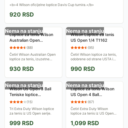
<b>4 Wilson oficijelne loptice Davis Cup turnira.</b>
920
RSD
Nema na stanju
Nema na stanju
Loptice za tenis Wilson
Wilson Loptice za tenis
Australian Open
US Open 1/4 T1162
WRT113000
(
88
)
(
95
)
Četiri Wilson Australian Open
Četiri Wilson loptice za tenis,
loptice za tenis, izuzetne
odobrene od strane USTA i
izdržljivosti.
ITF za takmičarske mečeve.
930
RSD
990
RSD
Nema na stanju
Nema na stanju
Wilson Us Open 3 Ball
Loptice za tenis Wilson
Teniske loptice
US Open 4 Ball
WRT106200
WRT116200
(
15
)
(
67
)
Tri Extra Duty Wilson loptice
Četiri Extra Duty Wilson
za tenis iz US Open serije.
loptice za tenis iz US Open
serije.
999
RSD
1,099
RSD