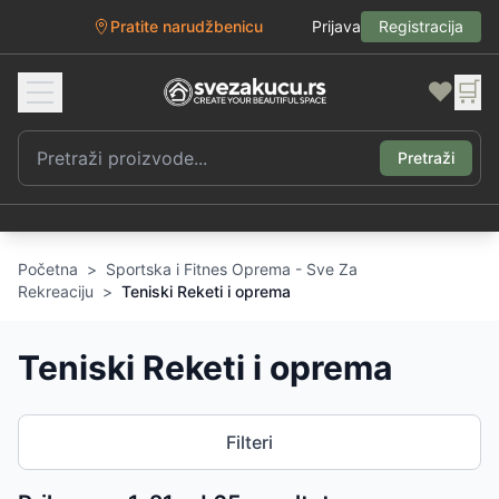
Pratite narudžbenicu
Prijava
Registracija
❤️
🛒
Pretraži
Početna
>
Sportska i Fitnes Oprema - Sve Za
Rekreaciju
>
Teniski Reketi i oprema
Teniski Reketi i oprema
Filteri