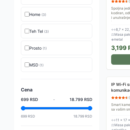
(
Spoljna jed
kodiran, od
Home
(
3
)
i unutrašnje
bez...
↔
8,7 × 22
Teh Tel
(
3
)
⚖
Masa pake
◈
metal
3,199
Prosto
(
1
)
MSD
(
1
)
IP Wi-Fi
Cena
komunikac
zvuka WF
(
699
RSD
-
18.799
RSD
Smart kame
sa vašim sm
detektore p
699
RSD
18.799
RSD
noćnog rada 
↔
11 × 17 
⚖
Masa pake
◈
plastika