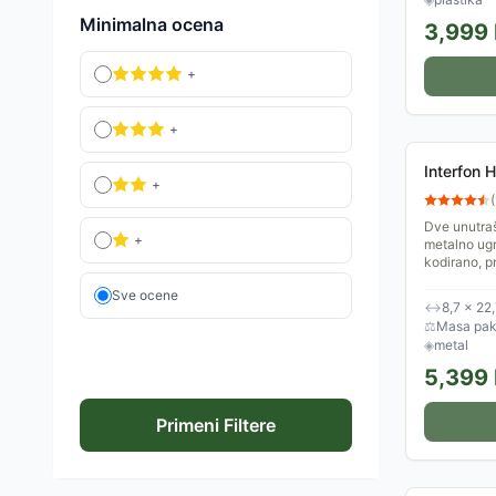
Minimalna ocena
3,999
+
+
Interfon
+
(
Dve unutraš
+
metalno ugr
kodirano, p
Sve ocene
↔
8,7 × 22
⚖
Masa pake
◈
metal
5,399
Primeni Filtere