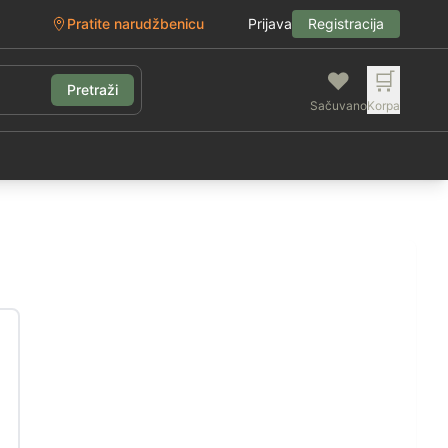
Pratite narudžbenicu
Prijava
Registracija
❤️
🛒
Pretraži
Sačuvano
Korpa
g