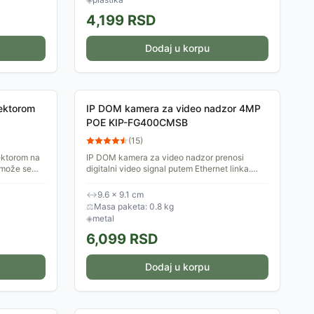
4,199
RSD
Dodaj u korpu
lektorom
IP DOM kamera za video nadzor 4MP
POE KIP-FG400CMSB
(
15
)
ektorom na
IP DOM kamera za video nadzor prenosi
Mmože se
digitalni video signal putem Ethernet linka.
 aplikacije
Pouzdanost i kompatibilnost, slika visoke
rezolucije. Podrška za...
↔
9.6 × 9.1 cm
⚖
Masa paketa: 0.8 kg
◈
metal
6,099
RSD
Dodaj u korpu