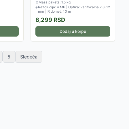
⚖
Masa paketa: 1.5 kg
◈
Rezolucija: 4 MP | Optika: varifokalna 2.8–12
mm | IR domet: 40 m
8,299
RSD
Dodaj u korpu
5
Sledeća