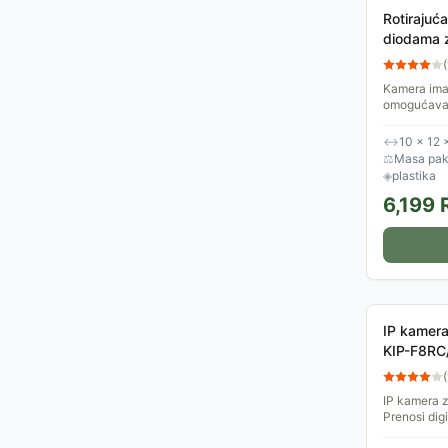
Rotirajuć
diodama 
(
Kamera ima 
omogućavaj
Dve antene 
signala. Ug
↔
10 × 12 
⚖
Masa pake
◈
plastika
6,199
IP kamer
KIP-F8R
(
IP kamera z
Prenosi dig
linka. Omog