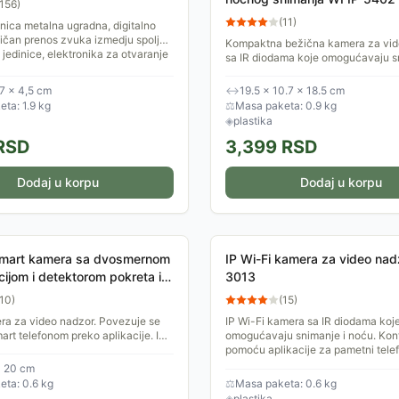
156
)
(
11
)
inica metalna ugradna, digitalno
ličan prenos zvuka izmedju spoljne
Kompaktna bežična kamera za vid
 jedinice, elektronika za otvaranje
sa IR diodama koje omogućavaju s
tokom noći. Zahvaljujući ugrađen
mikrofonu i zvučniku možete...
,7 × 4,5 cm
↔
19.5 × 10.7 × 18.5 cm
ta: 1.9 kg
⚖
Masa paketa: 0.9 kg
◈
plastika
RSD
3,399
RSD
Dodaj u korpu
Dodaj u korpu
 smart kamera sa dvosmernom
IP Wi-Fi kamera za video na
ijom i detektorom pokreta i
3013
IP-9825D-4T
10
)
(
15
)
ra za video nadzor. Povezuje se
IP Wi-Fi kamera sa IR diodama koj
art telefonom preko aplikacije. Ima
omogućavaju snimanje i noću. Kont
okreta i zvuka, IR diode za režim
pomoću aplikacije za pametni tele
i...
Android ili iOS sistemom. Ova...
× 20 cm
ta: 0.6 kg
⚖
Masa paketa: 0.6 kg
◈
plastika