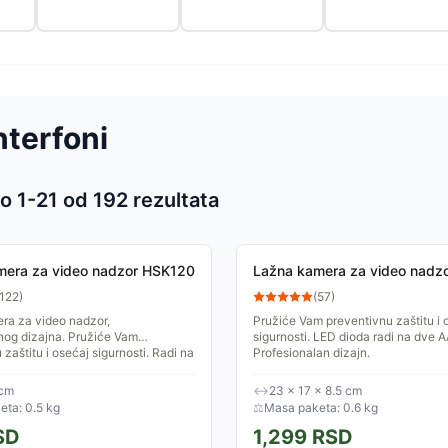
nterfoni
o 1-
21
od
192
rezultata
 proizvoda
mera za video nadzor HSK120
Lažna kamera za video nadz
122
)
(
57
)
ra za video nadzor,
Pružiće Vam preventivnu zaštitu i 
nog dizajna. Pružiće Vam
sigurnosti. LED dioda radi na dve AA
zaštitu i osećaj sigurnosti. Radi na
Profesionalan dizajn.
rije.
 cm
↔
23 × 17 × 8.5 cm
ta: 0.5 kg
⚖
Masa paketa: 0.6 kg
SD
1,299
RSD