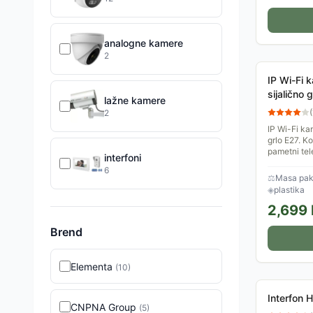
analogne kamere
2
IP Wi-Fi 
sijalično
lažne kamere
(
2
IP Wi-Fi ka
grlo E27. K
pametni tel
interfoni
Ova kamera
6
⚖
Masa pake
◈
plastika
2,699
Brend
Elementa
(
10
)
Interfon 
CNPNA Group
(
5
)