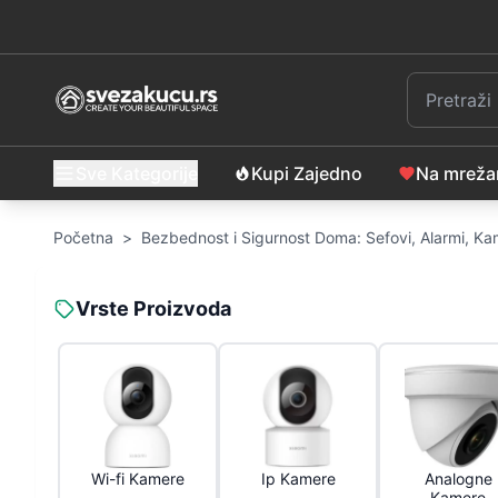
Sve Kategorije
Kupi Zajedno
Na mrež
Početna
>
Bezbednost i Sigurnost Doma: Sefovi, Alarmi, K
Vrste Proizvoda
Wi-fi Kamere
Ip Kamere
Analogne
Kamere