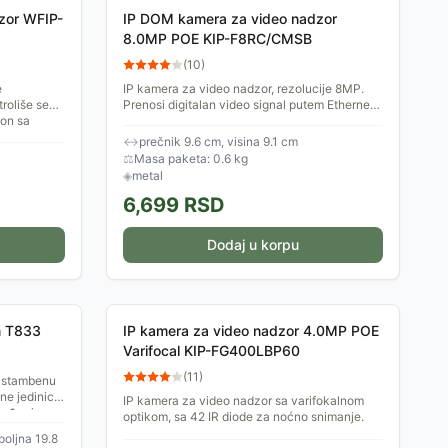
dzor WFIP-
IP DOM kamera za video nadzor
8.0MP POE KIP-F8RC/CMSB
(
10
)
e
IP kamera za video nadzor, rezolucije 8MP.
roliše se
Prenosi digitalan video signal putem Ethernet
fon sa
linka. Omogućava praćenje ii nadzor sa
udaljene lokacije...
↔
prečnik 9.6 cm, visina 9.1 cm
⚖
Masa paketa: 0.6 kg
◈
metal
6,699
RSD
Dodaj u korpu
em T833
IP kamera za video nadzor 4.0MP POE
Varifocal KIP-FG400LBP60
(
11
)
u stambenu
ne jedinice
IP kamera za video nadzor sa varifokalnom
rađen je
optikom, sa 42 IR diode za noćno snimanje.
poljna 19.8