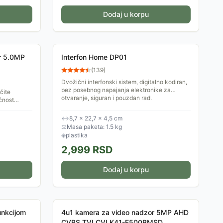
Dodaj u korpu
r 5.0MP
Interfon Home DP01
(
139
)
Dvožični interfonski sistem, digitalno kodiran,
bez posebnog napajanja elektronike za
čite
otvaranje, siguran i pouzdan rad.
ćnost
kako
↔
8,7 × 22,7 × 4,5 cm
⚖
Masa paketa: 1.5 kg
◈
plastika
2,999
RSD
Dodaj u korpu
unkcijom
4u1 kamera za video nadzor 5MP AHD
CVBS TVI CVI K41-F500BMSD