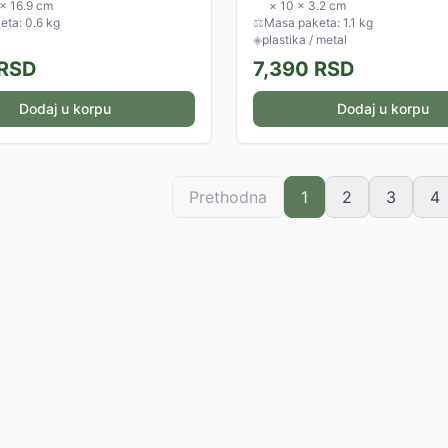
acije...
 × 16.9 cm
× 10 × 3.2 cm
ta: 0.6 kg
⚖
Masa paketa: 1.1 kg
◈
plastika / metal
RSD
7,390
RSD
Dodaj u korpu
Dodaj u korpu
Prethodna
1
2
3
4