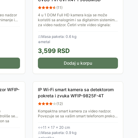
(
11
)
eo nadzor
4 u 1 DOM Full HD kamera koja se može
nimanje i
koristiti sa analognim i sa digitalnim sistemima
om
za video nadzor. Četiri vrste video signala:
AHD, CVBS, TVI,...
⚖
Masa paketa: 0.6 kg
◈
metal
3,599
RSD
Dodaj u korpu
dzor WFIP-
IP Wi-Fi smart kamera sa detektorom
pokreta i zvuka WFIP-9825F-4T
(
12
)
e
Kompaktna smart kamera za video nadzor.
roliše se
Povezuje se sa vašim smart telefonom preko
fon sa
aplikacije. Ima detektore pokreta i zvuka, IR
diode za režim...
↔
11 × 17 × 20 cm
⚖
Masa paketa: 0.9 kg
◈
plastika