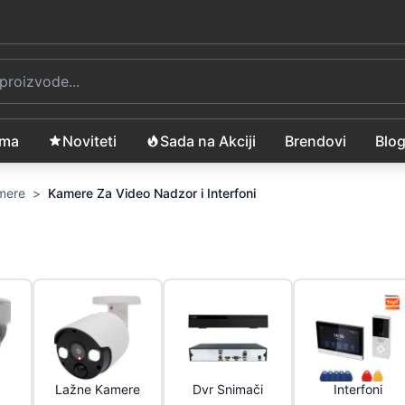
ama
Noviteti
Sada na Akciji
Brendovi
Blo
amere
>
Kamere Za Video Nadzor i Interfoni
Lažne Kamere
Dvr Snimači
Interfoni