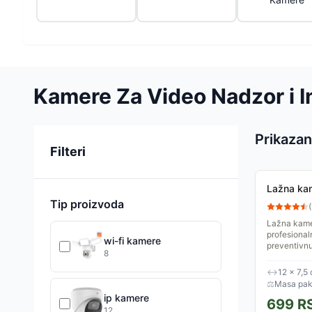
Kamere Za Video Nadzor i I
Prikazan
Sortiranje
Filteri
Lažna ka
Tip proizvoda
(
Lažna kame
profesional
wi-fi kamere
preventivnu 
8
dve AA bate
↔
12 × 7,5
⚖
Masa pake
ip kamere
699
R
12