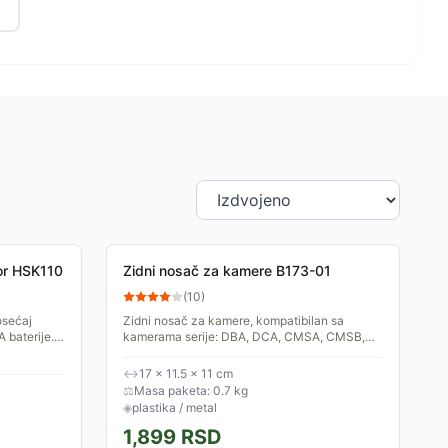
or HSK110
Zidni nosač za kamere B173-01
(
10
)
osećaj
Zidni nosač za kamere, kompatibilan sa
 baterije.
kamerama serije: DBA, DCA, CMSA, CMSB,
CMSD. Omogućava brzu i laku nazidnu
montažu odgovarajuće kamere.
↔
17 × 11.5 × 11 cm
⚖
Masa paketa: 0.7 kg
◈
plastika / metal
1,899
RSD