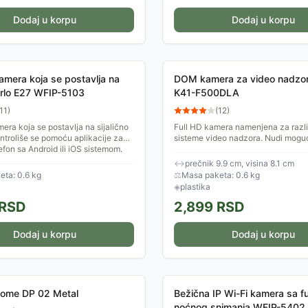
Dodaj u korpu
Dodaj u korpu
kamera koja se postavlja na
DOM kamera za video nadzo
 grlo E27 WFIP-5103
K41-F500DLA
11
)
(
12
)
mera koja se postavlja na sijalično
Full HD kamera namenjena za razli
ontroliše se pomoću aplikacije za
sisteme video nadzora. Nudi mogu
efon sa Android ili iOS sistemom.
odabira četiri vrste video signala, 
...
analognih, tako i digitalnih...
↔
prečnik 9.9 cm, visina 8.1 cm
ta: 0.6 kg
⚖
Masa paketa: 0.6 kg
◈
plastika
RSD
2,899
RSD
Dodaj u korpu
Dodaj u korpu
Home DP 02 Metal
Bežična IP Wi-Fi kamera sa f
noćnog snimanja WFIP-5402