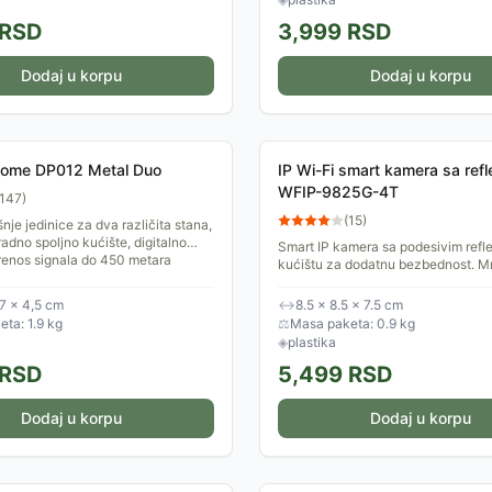
RSD
3,999
RSD
Dodaj u korpu
Dodaj u korpu
 Home DP012 Metal Duo
IP Wi-Fi smart kamera sa ref
WFIP-9825G-4T
147
)
(
15
)
nje jedinice za dva različita stana,
adno spoljno kućište, digitalno
Smart IP kamera sa podesivim refl
renos signala do 450 metara
kućištu za dodatnu bezbednost. 
podesiti da šalje notifikacije putem
kada detektuje...
,7 × 4,5 cm
↔
8.5 × 8.5 × 7.5 cm
ta: 1.9 kg
⚖
Masa paketa: 0.9 kg
◈
plastika
RSD
5,499
RSD
Dodaj u korpu
Dodaj u korpu