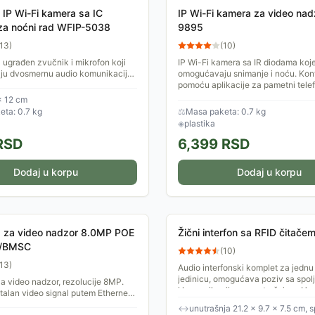
a IP Wi-Fi kamera sa IC
IP Wi-Fi kamera za video na
za noćni rad WFIP-5038
9895
13
)
(
10
)
ugrađen zvučnik i mikrofon koji
IP Wi-Fi kamera sa IR diodama koj
u dvosmernu audio komunikaciju.
omogućavaju snimanje i noću. Kont
osiguravaju stabilan prijem Wi-Fi
pomoću aplikacije za pametni tele
rađene...
Android ili iOS sistemom....
× 12 cm
ta: 0.7 kg
⚖
Masa paketa: 0.7 kg
◈
plastika
RSD
6,399
RSD
Dodaj u korpu
Dodaj u korpu
a za video nadzor 8.0MP POE
Žični interfon sa RFID čitač
C/BMSC
(
10
)
13
)
Audio interfonski komplet za jedn
jedinicu, omogućava poziv sa spolj
a video nadzor, rezolucije 8MP.
i komunikaciju sa unutrašnjom. Ug
italan video signal putem Ethernet
RFID čitač. Uz...
ućava praćenje ii nadzor sa
↔
unutrašnja 21.2 × 9.7 × 7.5 cm, s